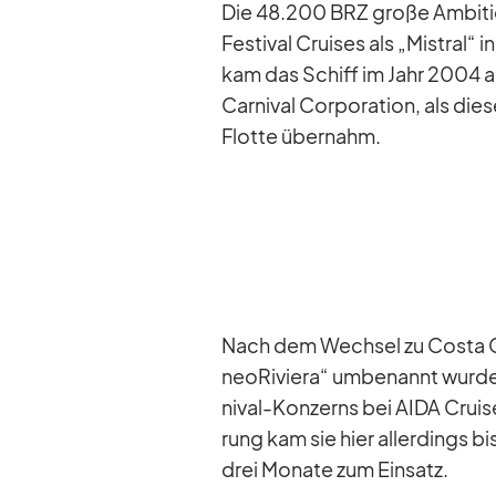
Die 48.200 BRZ große Am­bi­tio
Fes­ti­val Crui­ses als „Mis­tral“
kam das Schiff im Jahr 2004 al
Car­ni­val Cor­po­ra­tion, als die
Flotte über­nahm.
Nach dem Wech­sel zu Costa Cr
ne­o­Ri­viera“ um­be­nannt wurde
ni­val-Kon­zerns bei AIDA Crui­se
rung kam sie hier al­ler­dings 
drei Mo­nate zum Ein­satz.