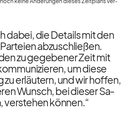
h noch keine Än­de­run­gen die­ses Zeit­plans ver­
h da­bei, die De­tails mit den
 Par­teien ab­zu­schlie­ßen.
den zu ge­ge­be­ner Zeit mit
om­mu­ni­zie­ren, um diese
 zu er­läu­tern, und wir hof­fen,
e­ren Wunsch, bei die­ser Sa­
, ver­ste­hen kön­nen.“