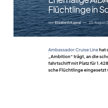
Flüchtlinge in 
von
Elisabeth Kapral
20. August 
Am­bassa­dor Cruise Line
hat 
„Am­bi­tion“ trägt, an die scho
fahrt­schiff mit Platz für 1.428
sche Flücht­linge ein­ge­setzt