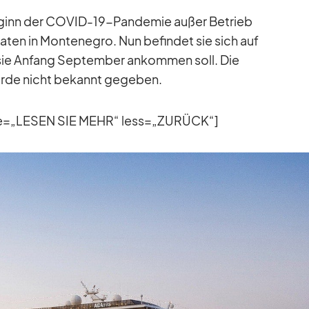
­ginn der CO­VID-19-Pan­de­mie au­ßer Be­trieb
a­ten in Mon­te­ne­gro. Nun be­fin­det sie sich auf
 An­fang Sep­tem­ber an­kom­men soll. Die
urde nicht be­kannt ge­ge­ben.
re=„LESEN SIE MEHR“ less=„ZURÜCK“]