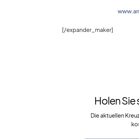
www.am
[/​expander_​maker]
Holen Sie 
Die aktuellen Kreu
ko