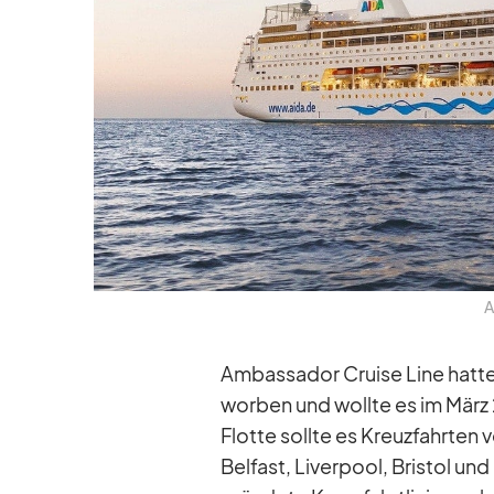
A
Am­bassa­dor Cruise Line hatte
wor­ben und wollte es im März 2
Flotte sollte es Kreuz­fahr­ten
Bel­fast, Li­ver­pool, Bris­tol u