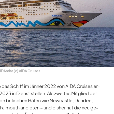
I­DA­mira (c) AIDA Crui­ses
 das Schiff im Jän­ner 2022 von AIDA Crui­ses er­
023 in Dienst stel­len. Als zwei­tes Mit­glied der
 von bri­ti­schen Hä­fen wie New­castle, Dundee,
nd Fal­mouth an­bie­ten – und bis­her hat die neu ge­