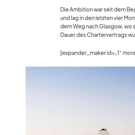
Die Am­bi­tion war seit dem Be
und lag in den letz­ten vier Mo­n
dem Weg nach Glas­gow, wo sie
Dauer des Char­ter­ver­trags w
[expander_​maker id=„1“ mo