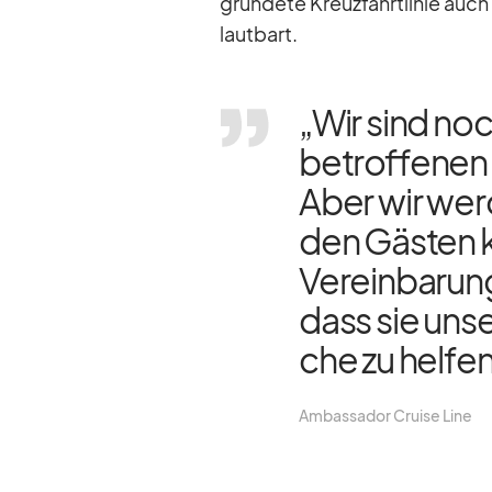
grün­dete Kreuz­fahrt­li­nie auc
laut­bart.
„Wir sind noc
be­trof­fe­nen
Aber wir wer­
den Gäs­ten k
Ver­ein­ba­rung
dass sie un­s
che zu hel­fen
Am­bassa­dor Cruise Line