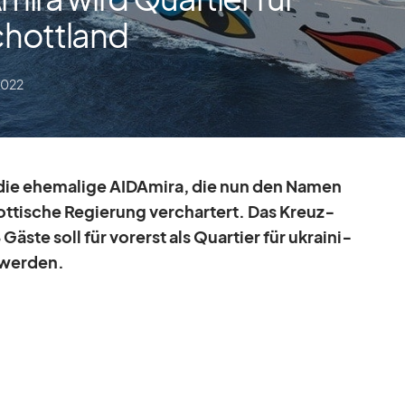
Schottland
2022
die ehe­ma­lige AI­DA­mira, die nun den Na­men
t­ti­sche Re­gie­rung ver­char­tert. Das Kreuz­
 Gäste soll für vor­erst als Quar­tier für ukrai­ni­
 wer­den.