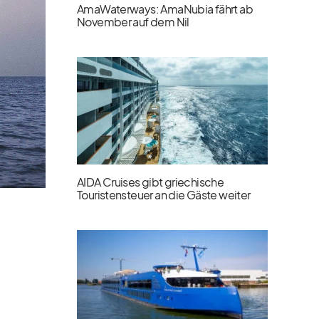
AmaWaterways: AmaNubia fährt ab
November auf dem Nil
AIDA Cruises gibt griechische
Touristensteuer an die Gäste weiter