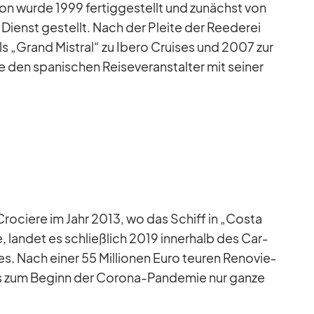
n wurde 1999 fer­tig­ge­stellt und zu­nächst von
 in Dienst ge­stellt. Nach der Pleite der Ree­de­rei
s „Grand Mis­tral“ zu Ibero Crui­ses und 2007 zur
se den spa­ni­schen Rei­se­ver­an­stal­ter mit sei­ner
o­ciere im Jahr 2013, wo das Schiff in „Costa
, lan­det es schließ­lich 2019 in­ner­halb des Car­
s. Nach ei­ner 55 Mil­lio­nen Euro teu­ren Re­no­vie­
bis zum Be­ginn der Co­rona-Pan­de­mie nur ganze