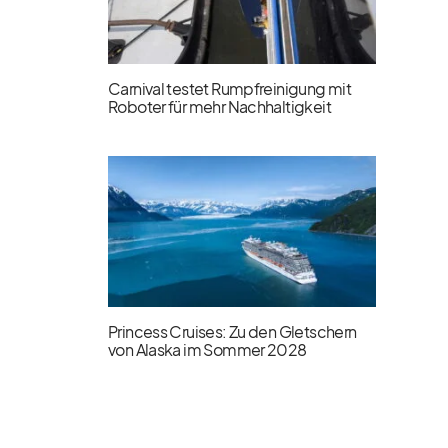
Carnival testet Rumpfreinigung mit
Roboter für mehr Nachhaltigkeit
Princess Cruises: Zu den Gletschern
von Alaska im Sommer 2028