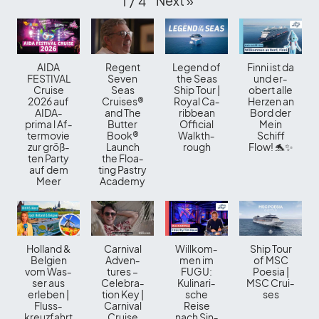
Next
»
1
/​
4
AIDA
Re­gent
Le­gend of
Finni ist da
FESTIVAL
Se­ven
the Seas
und er­
Cruise
Seas
Ship Tour |
obert alle
2026 auf
Crui­ses®
Royal Ca­
Her­zen an
AID­A­
and The
rib­bean
Bord der
prima l Af­
But­ter
Of­fi­cial
Mein
ter­mo­vie
Book®
Walk­th­
Schiff
zur größ­
Launch
rough
Flow! 🐬✨
ten Party
the Floa­
auf dem
ting Pa­stry
Meer
Aca­demy
Hol­land &
Car­ni­val
Will­kom­
Ship Tour
Bel­gien
Ad­ven­
men im
of MSC
vom Was­
tures –
FUGU:
Poe­sia |
ser aus
Ce­le­bra­
Ku­li­na­ri­
MSC Crui­
er­le­ben |
tion Key |
sche
ses
Fluss­
Car­ni­val
Reise
kreuz­fahrt
Cruise
nach Sin­