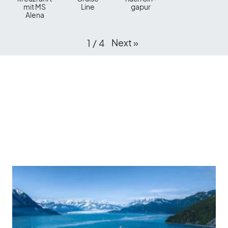
mit MS
Line
ga­pur
Alena
Next
»
1
/​
4