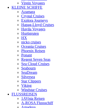
Virgin Voyages
KLEINE SCHIFFE
Azamara
Crystal Cruises
Explora Journeys
Hapag-Lloyd Cruises
Havila Voyages
Hurtigruten
HX
nicko cruises
Oceania Cruises
Phoenix Reisen
Ponant
Regent Seven Seas
Sea Cloud Cruises
Seabourn
SeaDream
Silversea
Star Clippers
Viking
Windstar Cruises
FLUSSREISEN
1AVista Reisen
A‑ROSA Flussschiff
Amadeus