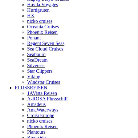
Havila Voyages
Hurtigruten
HX
nicko cruises
Oceania Cruises
Phoenix Reisen
Ponant
Regent Seven Seas
Sea Cloud Cruises
Seabourn
SeaDream
Silversea
Star Clippers
Viking
Windstar Cruises
FLUSSREISEN
1AVista Reisen
A‑ROSA Flussschiff
Amadeus
AmaWaterways
Croisi Europe
nicko cruises
Phoenix Reisen
Plantours
Riverside