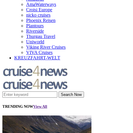
AmaWaterways
Croisi Europe
nicko cruises
Phoenix Reisen
Plantours
Riverside
Thurgau Travel
Uniworld
Viking River Cruises
VIVA Cruises
KREUZFAHRT-WELT
Search Now
TRENDING NOW
View All