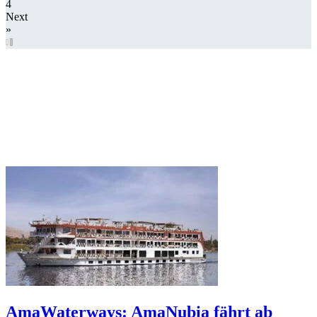
4
Next
»
AmaWaterways: AmaNubia fährt ab