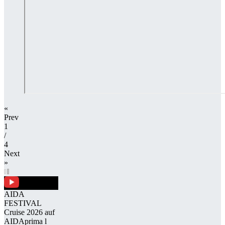
«
Prev
1
/​
4
Next
»
AIDA
FESTIVAL
Cruise 2026 auf
AID­A­prima l