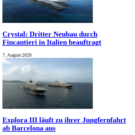
Crystal: Dritter Neubau durch
Fincantieri in Italien beauftragt
7. Au­gust 2026
Explora III läuft zu ihrer Jungfernfahrt
ab Barcelona aus