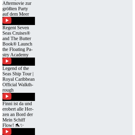
Af­ter­mo­vie zur
größ­ten Party
auf dem Meer
Re­gent Se­ven
Seas Crui­ses®
and The But­ter
Book® Launch
the Floa­ting Pa­
stry Aca­demy
Le­gend of the
Seas Ship Tour |
Royal Ca­rib­bean
Of­fi­cial Walk­th­
rough
Finni ist da und
er­obert alle Her­
zen an Bord der
Mein Schiff
Flow! 🐬✨