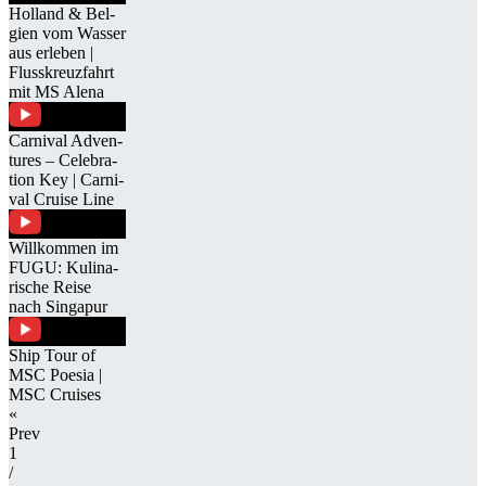
Hol­land & Bel­
gien vom Was­ser
aus er­le­ben |
Fluss­kreuz­fahrt
mit MS Alena
Car­ni­val Ad­ven­
tures – Ce­le­bra­
tion Key | Car­ni­
val Cruise Line
Will­kom­men im
FUGU: Ku­li­na­
ri­sche Reise
nach Sin­ga­pur
Ship Tour of
MSC Poe­sia |
MSC Crui­ses
«
Prev
1
/​