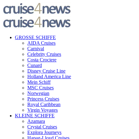
GROSSE SCHIFFE
AIDA Cruises
Carnival
Celebrity Cruises
Costa Crociere
Cunard
Disney Cruise Line
Holland America Line
Mein Schiff
MSC Cruises
Norwegian
Princess Cruises
Royal Caribbean
Virgin Voyages
KLEINE SCHIFFE
Azamara
Crystal Cruises
Explora Journeys
Hapag-Lloyd Cruises