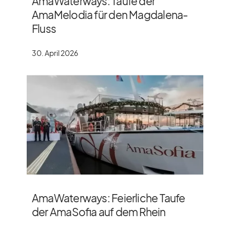
AmaWaterways: Taufe der
AmaMelodia für den Magdalena-
Fluss
30. April 2026
AmaWaterways: Feierliche Taufe
der AmaSofia auf dem Rhein