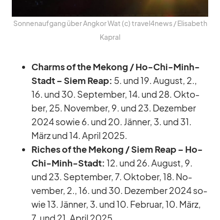
Son­nen­auf­gang über Ang­kor Wat (c) travel4news /​ Eli­sa­beth
Ka­pral
Charms of the Me­kong
/​ Ho-Chi-Minh-
Stadt – Siem Reap:
5. und 19. Au­gust, 2.,
16. und 30. Sep­tem­ber, 14. und 28. Ok­to­
ber, 25. No­vem­ber, 9. und 23. De­zem­ber
2024 so­wie 6. und 20. Jän­ner, 3. und 31.
März und 14. April 2025.
Ri­ches of the Me­kong
/​ Siem Reap – Ho-
Chi-Minh-Stadt:
12. und 26. Au­gust, 9.
und 23. Sep­tem­ber, 7. Ok­to­ber, 18. No­
vem­ber, 2., 16. und 30. De­zem­ber 2024 so­
wie 13. Jän­ner, 3. und 10. Fe­bruar, 10. März,
7. und 21. April 2025.