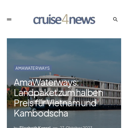
AMAWATERWAYS
AmaWaterways:
Landpaket zum halben
Preis für Vietnam und
Kambodscha
by
Elisabeth Kapral
27. Oktober 2023