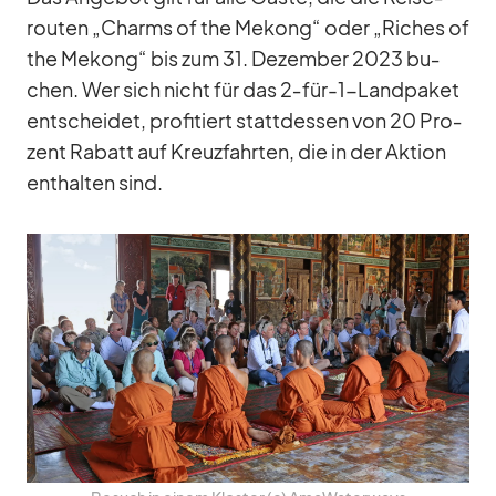
rou­ten „Charms of the Me­kong“ oder „Ri­ches of
the Me­kong“ bis zum 31. De­zem­ber 2023 bu­
chen. Wer sich nicht für das 2‑­für-1-Land­pa­ket
ent­schei­det, pro­fi­tiert statt­des­sen von 20 Pro­
zent Ra­batt auf Kreuz­fahr­ten, die in der Ak­tion
ent­hal­ten sind.