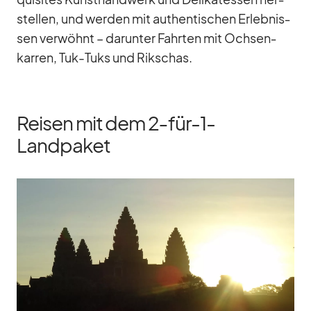
stel­len, und wer­den mit au­then­ti­schen Er­leb­nis­
sen ver­wöhnt – dar­un­ter Fahr­ten mit Och­sen­
kar­ren, Tuk-Tuks und Rik­schas.
Reisen mit dem 2‑für-1-
Landpaket