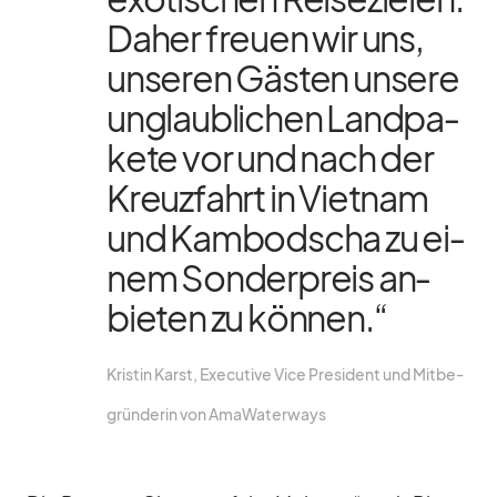
Da­her freuen wir uns,
un­se­ren Gäs­ten un­sere
un­glaub­li­chen Land­pa­
kete vor und nach der
Kreuz­fahrt in Viet­nam
und Kam­bo­dscha zu ei­
nem Son­der­preis an­
bie­ten zu kön­nen.“
Kris­tin Karst, Exe­cu­tive Vice Pre­si­dent und Mit­be­
grün­de­rin von Ama­Wa­ter­ways