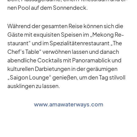
nen Pool auf dem Son­nen­deck.
Wäh­rend der ge­sam­ten Reise kön­nen sich die
Gäste mit ex­qui­si­ten Spei­sen im „Me­kong Re­
stau­rant“ und im Spe­zia­li­tä­ten­re­stau­rant „The
Chef’s Ta­ble“ ver­wöh­nen las­sen und da­nach
abend­li­che Cock­tails mit Pan­ora­ma­blick und
kul­tu­rel­len Dar­bie­tun­gen in der ge­räu­mi­gen
„Sai­gon Lounge“ ge­nie­ßen, um den Tag stil­voll
aus­klin­gen zu las­sen.
www.amawaterways.com