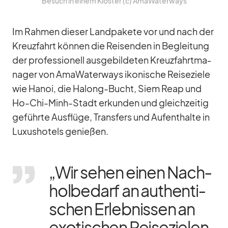
Be­such in ei­nem Klos­ter (c) Ama­Wa­ter­ways
Im Rah­men die­ser Land­pa­kete vor und nach der
Kreuz­fahrt kön­nen die Rei­sen­den in Be­glei­tung
der pro­fes­sio­nell aus­ge­bil­de­ten Kreuz­fahrt­ma­
na­ger von Ama­Wa­ter­ways iko­ni­sche Rei­se­ziele
wie Ha­noi, die Ha­long-Bucht, Siem Reap und
Ho-Chi-Minh-Stadt er­kun­den und gleich­zei­tig
ge­führte Aus­flüge, Trans­fers und Auf­ent­halte in
Lu­xus­ho­tels ge­nie­ßen.
„Wir se­hen ei­nen Nach­
hol­be­darf an au­then­ti­
schen Er­leb­nis­sen an
exo­ti­schen Rei­se­zie­len.