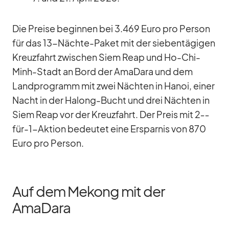
Die Preise be­gin­nen bei 3.469 Euro pro Per­son
für das 13-Nächte-Pa­ket mit der sie­ben­tä­gi­gen
Kreuz­fahrt zwi­schen Siem Reap und Ho-Chi-
Minh-Stadt an Bord der Ama­Dara und dem
Land­pro­gramm mit zwei Näch­ten in Ha­noi, ei­ner
Nacht in der Ha­long-Bucht und drei Näch­ten in
Siem Reap vor der Kreuz­fahrt. Der Preis mit 2‑­
für-1-Ak­tion be­deu­tet eine Er­spar­nis von 870
Euro pro Per­son.
Auf dem Mekong mit der
AmaDara