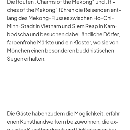
Die Rou­ten „Charms of the Me­kong“ und „Ri­
ches of the Me­kong“ füh­ren die Rei­sen­den ent­
lang des Me­kong-Flus­ses zwi­schen Ho-Chi-
Minh-Stadt in Viet­nam und Siem Reap in Kam­
bo­dscha und be­su­chen da­bei länd­li­che Dör­fer,
far­ben­frohe Märkte und ein Klos­ter, wo sie von
Mön­chen ei­nen be­son­de­ren bud­dhis­ti­schen
Se­gen er­hal­ten.
Die Gäste ha­ben zu­dem die Mög­lich­keit, er­fah­r
e­nen Kunst­hand­wer­kern bei­zu­woh­nen, die ex­
qui­si­tes Kunst­hand­werk und De­li­ka­tes­sen her­