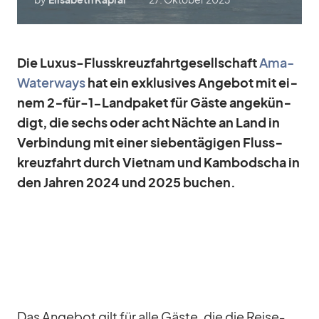
Die Lu­xus-Fluss­kreuz­fahrt­ge­sell­schaft
Ama­
Wa­ter­ways
hat ein ex­klu­si­ves An­ge­bot mit ei­
nem 2‑­für-1-Land­pa­ket für Gäste an­ge­kün­
digt, die sechs oder acht Nächte an Land in
Ver­bin­dung mit ei­ner sie­ben­tä­gi­gen Fluss­
kreuz­fahrt durch Viet­nam und Kam­bo­dscha in
den Jah­ren 2024 und 2025 bu­chen.
Das An­ge­bot gilt für alle Gäste, die die Rei­se­