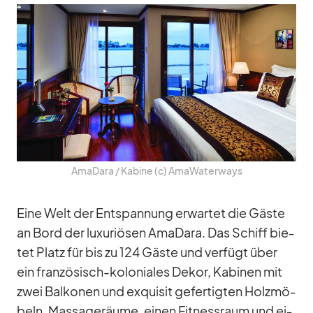
Ama­Dara /​ Ka­bine (c) Ama­Wa­ter­ways
Eine Welt der Ent­span­nung er­war­tet die Gäste
an Bord der lu­xu­riö­sen Ama­Dara. Das Schiff bie­
tet Platz für bis zu 124 Gäste und ver­fügt über
ein fran­zö­sisch-ko­lo­nia­les De­kor, Ka­bi­nen mit
zwei Bal­ko­nen und ex­qui­sit ge­fer­tig­ten Holz­mö­
beln, Mas­sa­ge­räume, ei­nen Fit­ness­raum und ei­