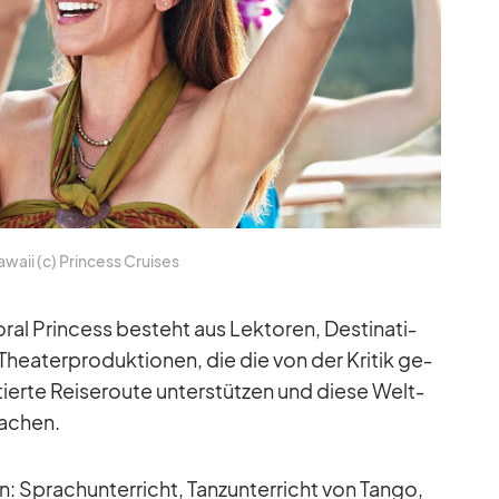
­waii (c) Prin­cess Crui­ses
 Prin­cess be­steht aus Lek­to­ren, De­sti­na­ti­
Thea­ter­pro­duk­tio­nen, die die von der Kri­tik ge­
­tierte Rei­se­route un­ter­stüt­zen und diese Welt­
ma­chen.
en: Sprach­un­ter­richt, Tanz­un­ter­richt von Tango,