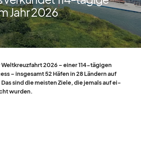
im Jahr 2026
Welt­kreuz­fahrt 2026 – ei­ner 114-tä­gi­gen
cess – ins­ge­samt 52 Hä­fen in 28 Län­dern auf
. Das sind die meis­ten Ziele, die je­mals auf ei­
icht wur­den.