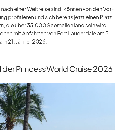
e nach ei­ner Welt­reise sind, kön­nen von den Vor­
hung pro­fi­tie­ren und sich be­reits jetzt ei­nen Platz
ern, die über 35.000 See­mei­len lang sein wird.
io­nen mit Ab­fahr­ten von Fort Lau­derd­ale am 5.
 am 21. Jän­ner 2026.
der Princess World Cruise 2026