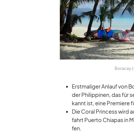
Bora­cay (
Erst­ma­li­ger An­lauf von 
der Phil­ip­pi­nen, das fü
kannt ist, eine Pre­miere f
Die Co­ral Prin­cess wird 
fahrt Pu­erto Chia­pas in 
fen.