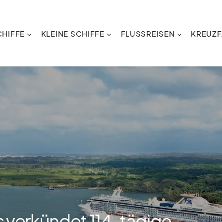
HIFFE
KLEINE SCHIFFE
FLUSSREISEN
KREUZF
s verkündet 114-tägige