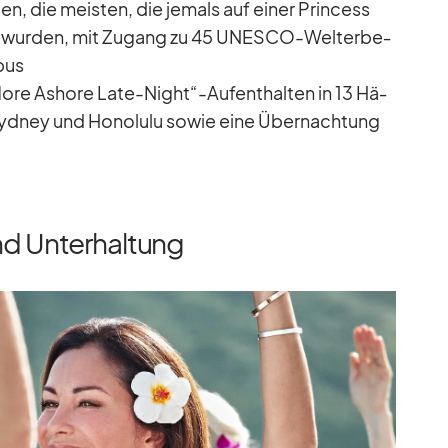
len, die meis­ten, die je­mals auf ei­ner Prin­cess
n wur­den, mit Zu­gang zu 45 UNESCO-Welt­erbe­
bus
„More Ashore Late-Night“-Aufenthalten in 13 Hä­
 Syd­ney und Ho­no­lulu so­wie eine Über­nach­tung
nd Unterhaltung