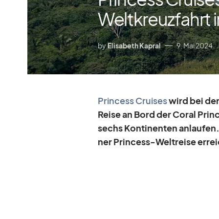
Weltkreuzfahrt 
by
Elisabeth Kapral
9. Mai 2024
Prin­cess Crui­ses
wird bei der 
Reise an Bord der Co­ral Prin­
sechs Kon­ti­nen­ten an­lau­fen
ner Prin­cess-Welt­reise er­re