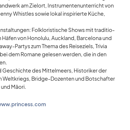
nd­werk am Ziel­ort, In­stru­men­ten­un­ter­richt von
nny Whist­les so­wie lo­kal in­spi­rierte Kü­che,
­an­stal­tun­gen: Folk­lo­ris­ti­sche Shows mit tra­di­tio­
en Hä­fen von Ho­no­lulu, Auck­land, Bar­ce­lona und
a­way-Par­tys zum Thema des Rei­se­ziels, Tri­via
bei dem Ro­mane ge­le­sen wer­den, die in den
len.
Ge­schichte des Mit­tel­meers, His­to­ri­ker der
n Welt­kriegs, Bridge-Do­zen­ten und Bot­schaf­ter
ii und Māori.
ww.princess.com