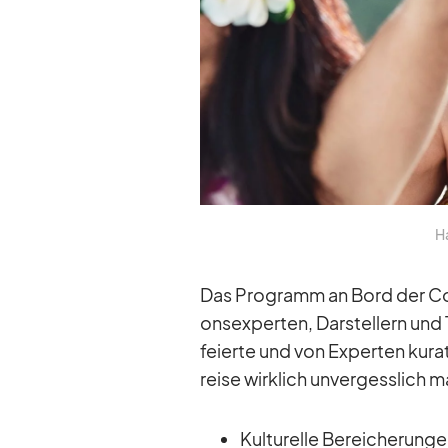
Ha
Das Pro­gramm an Bord der Co­ral
ons­exper­ten, Dar­stel­lern und 
fei­erte und von Ex­per­ten ku­ra
reise wirk­lich un­ver­gess­lich 
Kul­tu­relle Be­rei­che­run­g