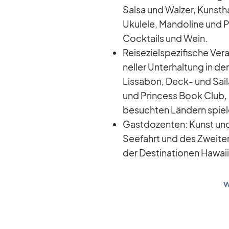
Salsa und Wal­zer, Kunst­ha
Uku­lele, Man­do­line und Pe
Cock­tails und Wein.
Rei­se­ziel­spe­zi­fi­sche Ver
nel­ler Un­ter­hal­tung in d
Lis­sa­bon, Deck- und Sai­l
und Prin­cess Book Club, 
be­such­ten Län­dern spie­
Gast­do­zen­ten: Kunst und 
See­fahrt und des Zwei­te
der De­sti­na­tio­nen Ha­wa
w