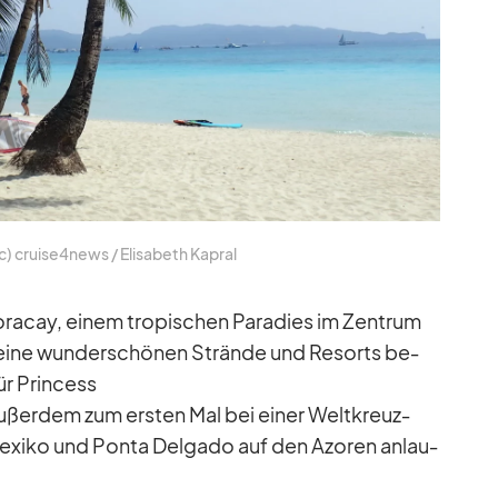
c) cruise4news /​ Eli­sa­beth Ka­pral
Bora­cay, ei­nem tro­pi­schen Pa­ra­dies im Zen­trum
r seine wun­der­schö­nen Strände und Re­sorts be­
ür Prin­cess
au­ßer­dem zum ers­ten Mal bei ei­ner Welt­kreuz­
Me­xiko und Ponta Del­gado auf den Azo­ren an­lau­