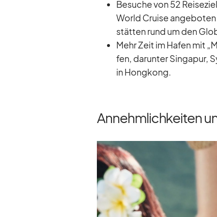
Be­su­che von 52 Rei­se­zie­
World Cruise an­ge­bo­te
stät­ten rund um den Glo­
Mehr Zeit im Ha­fen mit 
fen, dar­un­ter Sin­ga­pur,
in Hong­kong.
Annehmlichkeiten u