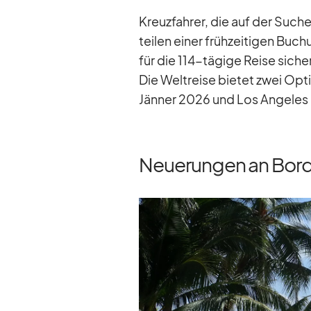
Kreuz­fah­rer, die auf der Su­ch
tei­len ei­ner früh­zei­ti­gen Bu­c
für die 114-tä­gige Reise si­ch
Die Welt­reise bie­tet zwei Op­t
Jän­ner 2026 und Los An­ge­les
Neuerungen an Bord 