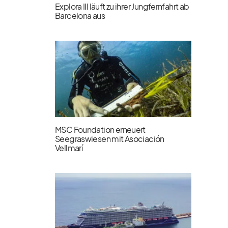
Explora III läuft zu ihrer Jungfernfahrt ab
Barcelona aus
MSC Foundation erneuert
Seegraswiesen mit Asociación
Vellmarí