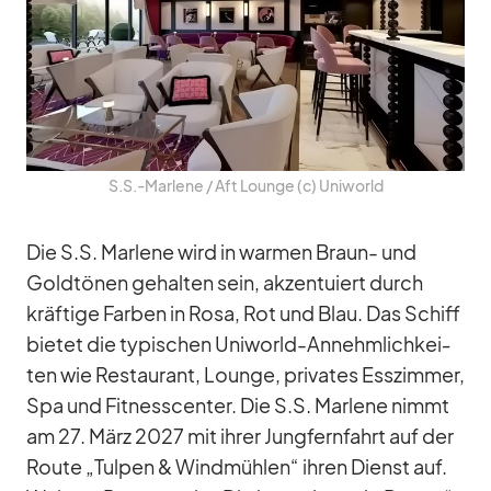
S.S.-Marlene /​ Aft Lounge (c) Uni­world
Die S.S. Mar­lene wird in war­men Braun- und
Gold­tö­nen ge­hal­ten sein, ak­zen­tu­iert durch
kräf­tige Far­ben in Rosa, Rot und Blau. Das Schiff
bie­tet die ty­pi­schen Uni­world-An­nehm­lich­kei­
ten wie Re­stau­rant, Lounge, pri­va­tes Ess­zim­mer,
Spa und Fit­ness­cen­ter. Die S.S. Mar­lene nimmt
am 27. März 2027 mit ih­rer Jung­fern­fahrt auf der
Route „Tul­pen & Wind­müh­len“ ih­ren Dienst auf.