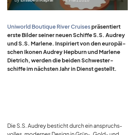
Uni­world Bou­tique Ri­ver Crui­ses
prä­sen­tiert
erste Bil­der sei­ner neuen Schiffe S.S. Au­drey
und S.S. Mar­lene. In­spi­riert von den eu­ro­päi­
schen Iko­nen Au­drey Hepb­urn und Mar­lene
Diet­rich, wer­den die bei­den Schwes­ter­
schiffe im nächs­ten Jahr in Dienst ge­stellt.
Die S.S. Au­drey be­sticht durch ein an­spruchs­
vol­les, mo­der­nes De­sign in Grün‑, Gold- und