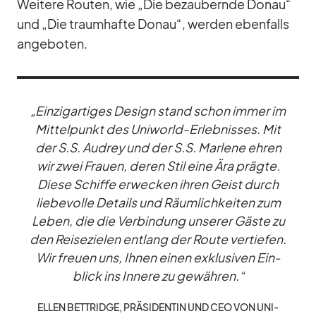
Wei­tere Rou­ten, wie „Die be­zau­bernde Do­nau“
und „Die traum­hafte Do­nau“, wer­den eben­falls
an­ge­bo­ten.
„Ein­zig­ar­ti­ges De­sign stand schon im­mer im
Mit­tel­punkt des Uni­world-Er­leb­nis­ses. Mit
der S.S. Au­drey und der S.S. Mar­lene eh­ren
wir zwei Frauen, de­ren Stil eine Ära prägte.
Diese Schiffe er­we­cken ih­ren Geist durch
lie­be­volle De­tails und Räum­lich­kei­ten zum
Le­ben, die die Ver­bin­dung un­se­rer Gäste zu
den Rei­se­zie­len ent­lang der Route ver­tie­fen.
Wir freuen uns, Ih­nen ei­nen ex­klu­si­ven Ein­
blick ins In­nere zu ge­wäh­ren.“
EL­LEN BETT­RIDGE, PRÄ­SI­DEN­TIN UND CEO VON UNI­