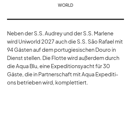
WORLD
Ne­ben der S.S. Au­drey und der S.S. Mar­lene
wird Uni­world 2027 auch die S.S. São Ra­fael mit
94 Gäs­ten auf dem por­tu­gie­si­schen Douro in
Dienst stel­len. Die Flotte wird au­ßer­dem durch
die Aqua Blu, eine Ex­pe­di­ti­ons­yacht für 30
Gäste, die in Part­ner­schaft mit Aqua Ex­pe­di­ti­
ons be­trie­ben wird, kom­plet­tiert.