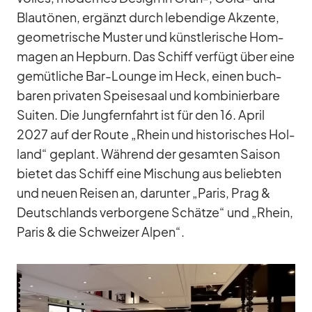
Blau­tö­nen, er­gänzt durch le­ben­dige Ak­zente,
geo­me­tri­sche Mus­ter und künst­le­ri­sche Hom­
ma­gen an Hepb­urn. Das Schiff ver­fügt über eine
ge­müt­li­che Bar-Lounge im Heck, ei­nen buch­
ba­ren pri­va­ten Spei­se­saal und kom­bi­nier­bare
Sui­ten. Die Jung­fern­fahrt ist für den 16. April
2027 auf der Route „Rhein und his­to­ri­sches Hol­
land“ ge­plant. Wäh­rend der ge­sam­ten Sai­son
bie­tet das Schiff eine Mi­schung aus be­lieb­ten
und neuen Rei­sen an, dar­un­ter „Pa­ris, Prag &
Deutsch­lands ver­bor­gene Schätze“ und „Rhein,
Pa­ris & die Schwei­zer Al­pen“.