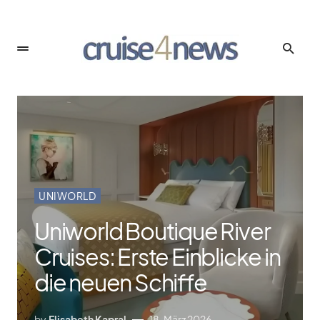
UNIWORLD
Uniworld Boutique River
Cruises: Erste Einblicke in
die neuen Schiffe
by
Elisabeth Kapral
18. März 2026