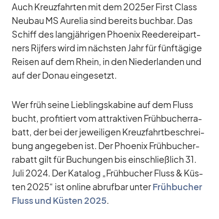
Auch Kreuz­fahr­ten mit dem 2025er First Class
Neu­bau MS Au­re­lia sind be­reits buch­bar. Das
Schiff des lang­jäh­ri­gen Phoe­nix Ree­de­rei­part­
ners Ri­j­fers wird im nächs­ten Jahr für fünf­tä­gige
Rei­sen auf dem Rhein, in den Nie­der­lan­den und
auf der Do­nau ein­ge­setzt.
Wer früh seine Lieb­lings­ka­bine auf dem Fluss
bucht, pro­fi­tiert vom at­trak­ti­ven Früh­bu­cher­ra­
batt, der bei der je­wei­li­gen Kreuz­fahrt­be­schrei­
bung an­ge­ge­ben ist. Der Phoe­nix Früh­bu­cher­
ra­batt gilt für Bu­chun­gen bis ein­schließ­lich 31.
Juli 2024. Der Ka­ta­log „Früh­bu­cher Fluss & Küs­
ten 2025“ ist on­line ab­ruf­bar un­ter
Früh­bu­cher
Fluss und Küs­ten 2025
.