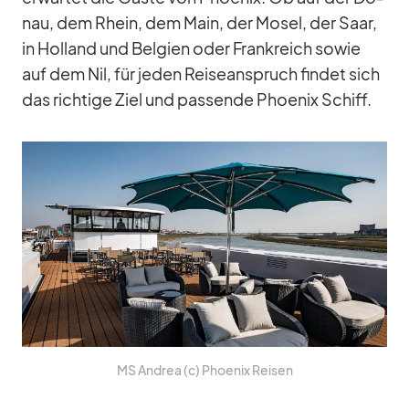
nau, dem Rhein, dem Main, der Mo­sel, der Saar,
in Hol­land und Bel­gien oder Frank­reich so­wie
auf dem Nil, für je­den Rei­se­an­spruch fin­det sich
das rich­tige Ziel und pas­sende Phoe­nix Schiff.
MS An­drea (c) Phoe­nix Rei­sen