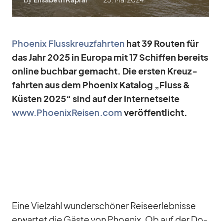
Phoe­nix Fluss­kreuz­fahr­ten
hat 39 Rou­ten für
das Jahr 2025 in Eu­ropa mit 17 Schif­fen be­reits
on­line buch­bar ge­macht. Die ers­ten Kreuz­
fahr­ten aus dem Phoe­nix Ka­ta­log „Fluss &
Küs­ten 2025“ sind auf der In­ter­net­seite
www.PhoenixReisen.com
ver­öf­fent­licht.
Eine Viel­zahl wun­der­schö­ner Rei­se­er­leb­nisse
er­war­tet die Gäste von Phoe­nix. Ob auf der Do­