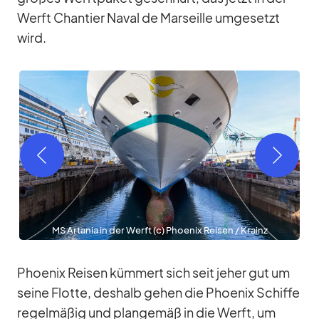
Werft Chan­tier Na­val de Mar­seille um­ge­setzt
wird.
MS Arta­nia in der Werft (c) Phoe­nix Rei­sen /​ Krainz
Phoe­nix Rei­sen küm­mert sich seit je­her gut um
seine Flotte, des­halb ge­hen die Phoe­nix Schiffe
re­gel­mä­ßig und plan­ge­mäß in die Werft, um