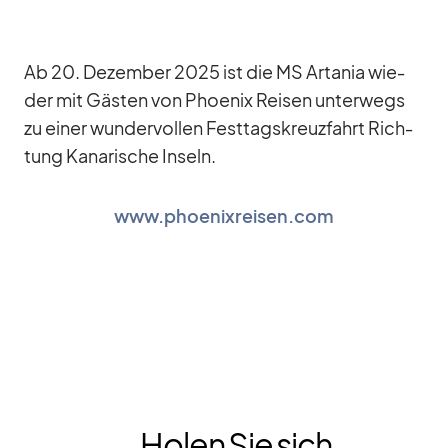
Ab 20. De­zem­ber 2025 ist die MS Arta­nia wie­
der mit Gäs­ten von Phoe­nix Rei­sen un­ter­wegs
zu ei­ner wun­der­vol­len Fest­tags­kreuz­fahrt Rich­
tung Ka­na­ri­sche In­seln.
www.phoenixreisen.com
Holen Sie sich