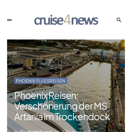
PHOENIX FLUSSREISEN
Phoenix Reisen:
Verschönerung der MS
Artania im Trockendock
by
Elisabeth Kapral
9. Dezember 2025