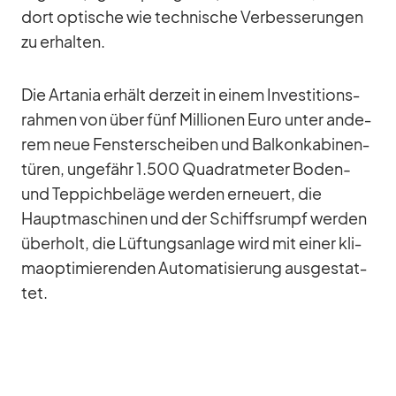
dort op­ti­sche wie tech­ni­sche Ver­bes­se­run­gen
zu er­hal­ten.
Die Arta­nia er­hält der­zeit in ei­nem In­ves­ti­ti­ons­
rah­men von über fünf Mil­lio­nen Euro un­ter an­de­
rem neue Fens­ter­schei­ben und Bal­kon­ka­bi­nen­
tü­ren, un­ge­fähr 1.500 Qua­drat­me­ter Bo­den-
und Tep­pich­be­läge wer­den er­neu­ert, die
Haupt­ma­schi­nen und der Schiffs­rumpf wer­den
über­holt, die Lüf­tungs­an­lage wird mit ei­ner kli­
ma­op­ti­mie­ren­den Au­to­ma­ti­sie­rung aus­ge­stat­
tet.