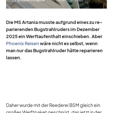
Die MS Arta­nia musste auf­grund ei­nes zu re­
pa­rie­ren­den Bug­strahl­ru­ders im De­zem­ber
2025 ein Werft­auf­ent­halt ein­schie­ben. Aber
Phoe­nix Rei­sen
wäre nicht es selbst, wenn
man nur das Bug­strahl­ru­der hätte re­pa­rie­ren
las­sen.
Da­her wurde mit der Ree­de­rei BSM gleich ein
gro­ßes Werft­pa­ket ge­schnürt, das jetzt in der