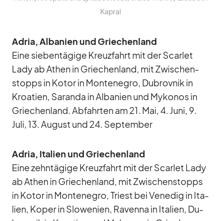
Ka­pral
Adria, Al­ba­nien und Grie­chen­land
Eine sie­ben­tä­gige Kreuz­fahrt mit der Scar­let
Lady ab Athen in Grie­chen­land, mit Zwi­schen­
stopps in Ko­tor in Mon­te­ne­gro, Du­brov­nik in
Kroa­tien, Sa­randa in Al­ba­nien und My­ko­nos in
Grie­chen­land. Ab­fahr­ten am 21. Mai, 4. Juni, 9.
Juli, 13. Au­gust und 24. Sep­tem­ber
Adria, Ita­lien und Grie­chen­land
Eine zehn­tä­gige Kreuz­fahrt mit der Scar­let Lady
ab Athen in Grie­chen­land, mit Zwi­schen­stopps
in Ko­tor in Mon­te­ne­gro, Tri­est bei Ve­ne­dig in Ita­
lien, Ko­per in Slo­we­nien, Ra­venna in Ita­lien, Du­