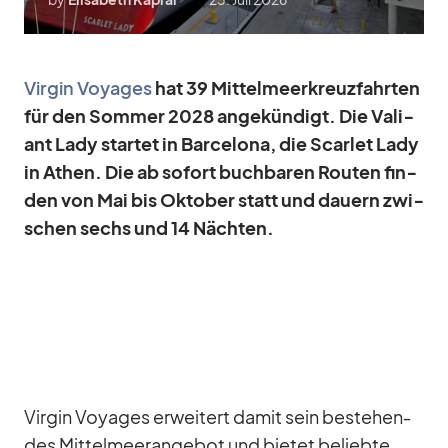
Vir­gin Voy­a­ges
hat 39 Mit­tel­meer­kreuz­fahr­ten
für den Som­mer 2028 an­ge­kün­digt. Die Va­li­
ant Lady star­tet in Bar­ce­lona, ​​die Scar­let Lady
in Athen. Die ab so­fort buch­ba­ren Rou­ten fin­
den von Mai bis Ok­to­ber statt und dau­ern zwi­
schen sechs und 14 Näch­ten.
Vir­gin Voy­a­ges er­wei­tert da­mit sein be­stehen­
des Mit­tel­meer­an­ge­bot und bie­tet be­liebte