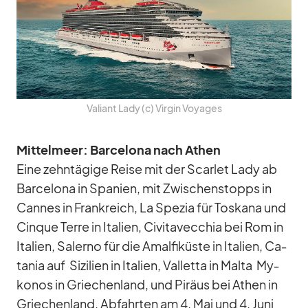
Va­li­ant Lady (c) Vir­gin Voy­a­ges
Mit­tel­meer: Bar­ce­lona nach Athen
Eine zehn­tä­gige Reise mit der Scar­let Lady ab
Bar­ce­lona in ​​Spa­nien, mit Zwi­schen­stopps in
Can­nes in Frank­reich, La Spe­zia für Tos­kana und
Cin­que Terre in Ita­lien, Ci­vi­ta­vec­chia bei Rom in
Ita­lien, Sa­lerno für die Amal­fi­küste in Ita­lien, Ca­
ta­nia auf Si­zi­lien in Ita­lien, Val­letta in Malta My­
ko­nos in Grie­chen­land, und Pi­räus bei Athen in
Grie­chen­land. Ab­fahr­ten am 4. Mai und 4. Juni