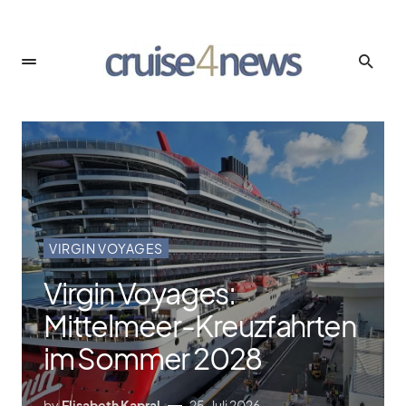
VIRGIN VOYAGES
Virgin Voyages:
Mittelmeer-Kreuzfahrten
im Sommer 2028
by
Elisabeth Kapral
25. Juli 2026