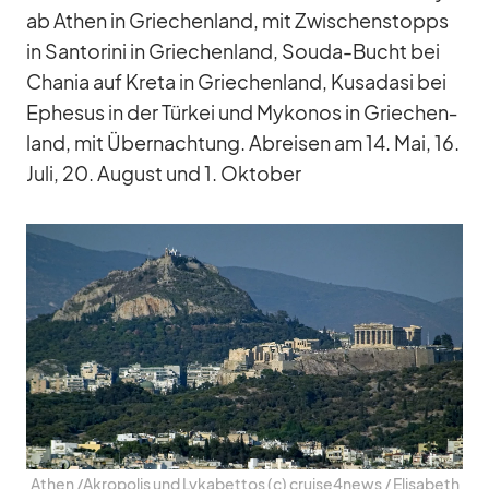
ab Athen in Grie­chen­land, mit Zwi­schen­stopps
in San­to­rini in Grie­chen­land, Souda-Bucht bei
Cha­nia auf Kreta in Grie­chen­land, Kusa­dasi bei
Ephe­sus in der Tür­kei und My­ko­nos in Grie­chen­
land, mit Über­nach­tung. Ab­rei­sen am 14. Mai, 16.
Juli, 20. Au­gust und 1. Ok­to­ber
Athen /​Akropolis und Ly­ka­bet­tos (c) cruise4news /​ Eli­sa­beth