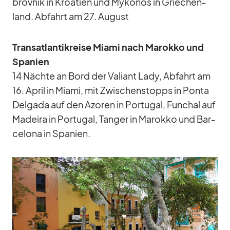
brov­nik in Kroa­tien und My­ko­nos in Grie­chen­
land. Ab­fahrt am 27. Au­gust
Trans­at­lan­tik­reise Mi­ami nach Ma­rokko und
Spa­nien
14 Nächte an Bord der Va­li­ant Lady, Ab­fahrt am
16. April in Mi­ami, mit Zwi­schen­stopps in Ponta
Del­gada auf den Azo­ren in Por­tu­gal, Fun­chal auf
Ma­deira in Por­tu­gal, Tan­ger in Ma­rokko und Bar­
ce­lona in Spa­nien.