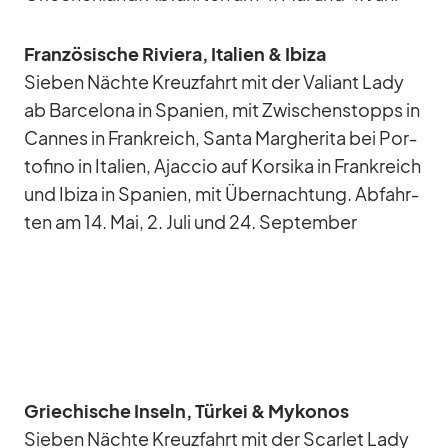
Fran­zö­si­sche Ri­viera, Ita­lien & Ibiza
Sie­ben Nächte Kreuz­fahrt mit der Va­li­ant Lady
ab Bar­ce­lona in ​​Spa­nien, mit Zwi­schen­stopps in
Can­nes in Frank­reich, Santa Mar­ghe­rita bei Por­
to­fino in Ita­lien, Ajac­cio auf Kor­sika in Frank­reich
und Ibiza in Spa­nien, mit Über­nach­tung. Ab­fahr­
ten am 14. Mai, 2. Juli und 24. Sep­tem­ber
Grie­chi­sche In­seln, Tür­kei & My­ko­nos
Sie­ben Nächte Kreuz­fahrt mit der Scar­let Lady