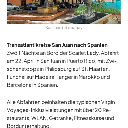
San Juan (c) pix­a­bay
Trans­at­lan­tik­reise San Juan nach Spa­nien
Zwölf Nächte an Bord der Scar­let Lady, Ab­fahrt
am 22. April in San Juan in Pu­erto Rico, mit Zwi­
schen­stopps in Phil­ips­burg auf St. Maar­ten,
Fun­chal auf Ma­deira, Tan­ger in Ma­rokko und
Bar­ce­lona in Spa­nien.
Alle Ab­fahr­ten be­inhal­ten die ty­pi­schen Vir­gin
Voy­a­ges-In­klu­siv­leis­tun­gen mit über 20 Re­
stau­rants, WLAN, Ge­tränke, Fit­ness­kurse und
Bord­un­ter­hal­tung.