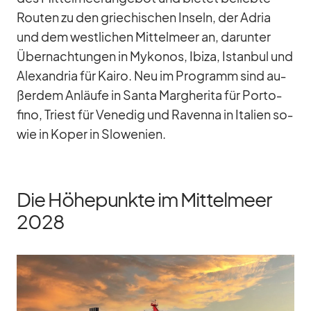
Rou­ten zu den grie­chi­schen In­seln, der Adria
und dem west­li­chen Mit­tel­meer an, dar­un­ter
Über­nach­tun­gen in My­ko­nos, Ibiza, Is­tan­bul und
Alex­an­dria für Kairo. Neu im Pro­gramm sind au­
ßer­dem An­läufe in Santa Mar­ghe­rita für Por­to­
fino, Tri­est für Ve­ne­dig und Ra­venna in Ita­lien so­
wie in Ko­per in Slo­we­nien.
Die Höhepunkte im Mittelmeer
2028