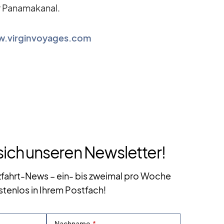
a­na­ma­ka­nal.
.virginvoyages.com
sich unseren Newsletter!
zfahrt-News – ein- bis zweimal pro Woche
stenlos in Ihrem Postfach!
Nachname