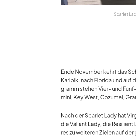
Scar­let Lad
Ende No­vem­ber kehrt das Schif
Ka­ri­bik, nach Flo­rida und auf
gramm ste­hen Vier- und Fünf-
mini, Key West, Co­zu­mel, Gra
Nach der Scar­let Lady hat Vir­
die Va­li­ant Lady, die Re­si­li­e
res zu wei­te­ren Zie­len auf der