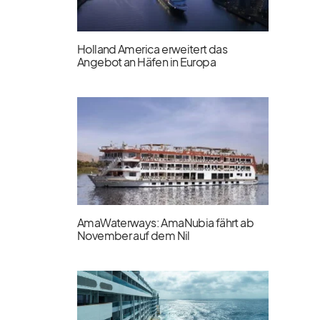
Holland America erweitert das
Angebot an Häfen in Europa
AmaWaterways: AmaNubia fährt ab
November auf dem Nil