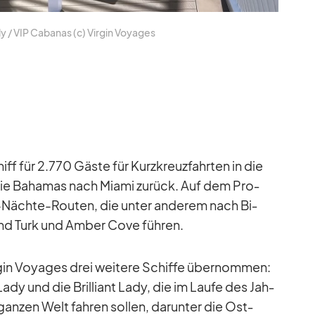
y /​ VIP Ca­ba­nas (c) Vir­gin Voy­a­ges
f für 2.770 Gäste für Kurz­kreuz­fahr­ten in die
 die Ba­ha­mas nach Mi­ami zu­rück. Auf dem Pro­
Nächte-Rou­ten, die un­ter an­de­rem nach Bi­
nd Turk und Am­ber Cove füh­ren.
gin Voy­a­ges drei wei­tere Schiffe über­nom­men:
nt Lady und die Bril­li­ant Lady, die im Laufe des Jah­
 gan­zen Welt fah­ren sol­len, dar­un­ter die Ost­