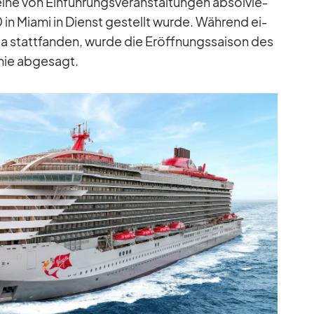
he von Ein­füh­rungs­ver­an­stal­tun­gen ab­sol­vie­
 in Mi­ami in Dienst ge­stellt wurde. Wäh­rend ei­
pa statt­fan­den, wurde die Er­öff­nungs­sai­son des
mie ab­ge­sagt.