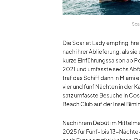
Scar
Die Scar­let Lady emp­fing ihre 
nach ih­rer Ab­lie­fe­rung, als s
kurze Ein­füh­rungs­sai­son ab 
2021 und um­fasste sechs Ab­fah
traf das Schiff dann in Mi­ami 
vier und fünf Näch­ten in der Ka
satz um­fasste Be­su­che in Co
Beach Club auf der In­sel Bi­min
Nach ih­rem De­büt im Mit­tel­m
2025 für Fünf- bis 13-Nächte-Ro