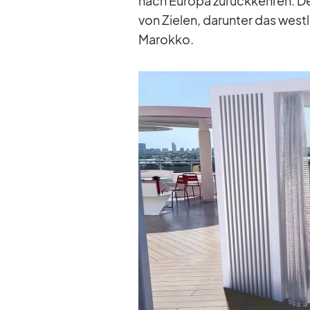
nach Eu­ropa zu­rück­keh­ren. Der
von Zie­len, dar­un­ter das west­li
Ma­rokko.