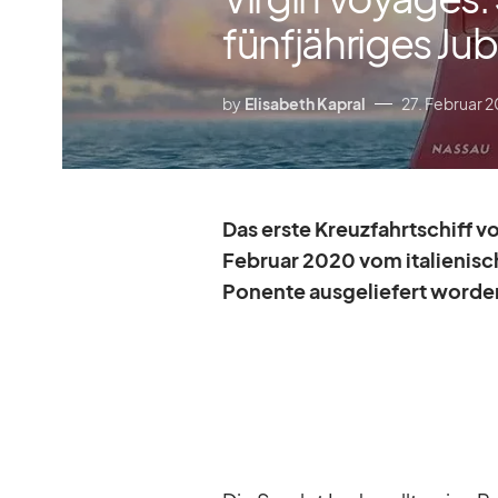
fünfjähriges Ju
by
Elisabeth Kapral
27. Februar 
Das erste Kreuz­fahrt­schiff v
Fe­bruar 2020 vom ita­lie­ni­sc
Po­nente aus­ge­lie­fert wor­den 