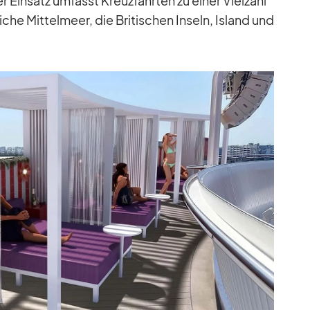
 Ein­satz um­fasst Kreuz­fahr­ten zu ei­ner Viel­zahl
­che Mit­tel­meer, die Bri­ti­schen In­seln, Is­land und