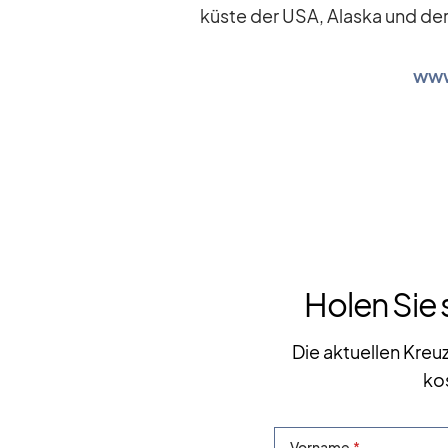
küste der USA, Alaska und der P
www
Holen Sie 
Die aktuellen Kreu
ko
Vorname