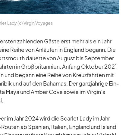
­let Lady (c) Vir­gin Voy­a­ges
ers­ten zah­len­den Gäste erst mehr als ein Jahr
ie eine Reihe von An­läu­fen in Eng­land be­gann. Die
Ports­mouth dau­erte von Au­gust bis Sep­tem­ber
r­ten in Groß­bri­tan­nien. An­fang Ok­to­ber 2021
ein und be­gann eine Reihe von Kreuz­fahr­ten mit
­ri­bik und auf den Ba­ha­mas. Der ganz­jäh­rige Ein­
sta Maya und Am­ber Cove so­wie im Virgin’s
i.
eer im Jahr 2024 wird die Scar­let Lady im Jahr
u­ten ab Spa­nien, Ita­lien, Eng­land und Is­land