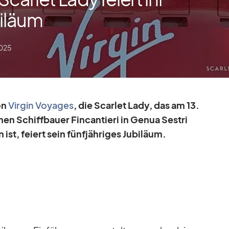
biläum
2025
on
Vir­gin Voy­a­ges
, die Scar­let Lady, das am 13.
hen Schiff­bauer Fin­can­tieri in Ge­nua Ses­tri
ist, fei­ert sein fünf­jäh­ri­ges Ju­bi­läum.