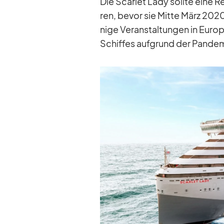
Die Scar­let Lady sollte eine Rei
ren, be­vor sie Mitte März 2020
nige Ver­an­stal­tun­gen in Eu­ro
Schif­fes auf­grund der Pan­de­