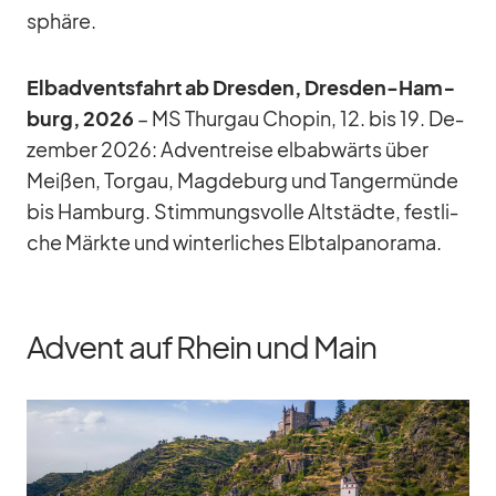
sphäre.
El­b­ad­vents­fahrt ab Dres­den, Dres­den-Ham­
burg, 2026
– MS Thur­gau Cho­pin, 12. bis 19. De­
zem­ber 2026: Ad­vent­reise elb­ab­wärts über
Mei­ßen, Tor­gau, Mag­de­burg und Tan­ger­münde
bis Ham­burg. Stim­mungs­volle Alt­städte, fest­li­
che Märkte und win­ter­li­ches Elb­tal­pan­orama.
Advent auf Rhein und Main