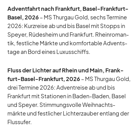
Ad­vent­fahrt nach Frank­furt, Ba­sel-Frank­furt-
Ba­sel, 2026
– MS Thur­gau Gold, sechs Ter­mine
2026: Kurz­reise ab und bis Ba­sel mit Stopps in
Speyer, Rü­des­heim und Frank­furt. Rhein­ro­man­
tik, fest­li­che Märkte und kom­for­ta­ble Ad­vents­
tage an Bord ei­nes Lu­xus­schiffs.
Fluss der Lich­ter auf Rhein und Main, Frank­
furt-Ba­sel-Frank­furt, 2026
– MS Thur­gau Gold,
drei Ter­mine 2026: Ad­vent­reise ab und bis
Frank­furt mit Sta­tio­nen in Ba­den-Ba­den, Ba­sel
und Speyer. Stim­mungs­volle Weih­nachts­
märkte und fest­li­cher Lich­ter­zau­ber ent­lang der
Fluss­ufer.