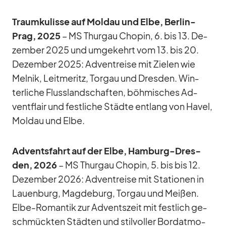
Traum­ku­lisse auf Mol­dau und Elbe, Ber­lin-
Prag, 2025
– MS Thur­gau Cho­pin, 6. bis 13. De­
zem­ber 2025 und um­ge­kehrt vom 13. bis 20.
De­zem­ber 2025: Ad­vent­reise mit Zie­len wie
Mel­nik, Leit­me­ritz, Tor­gau und Dres­den. Win­
ter­li­che Fluss­land­schaf­ten, böh­mi­sches Ad­
vent­flair und fest­li­che Städte ent­lang von Ha­vel,
Mol­dau und Elbe.
Ad­vents­fahrt auf der Elbe, Ham­burg-Dres­
den, 2026
– MS Thur­gau Cho­pin, 5. bis bis 12.
De­zem­ber 2026: Ad­vent­reise mit Sta­tio­nen in
Lau­en­burg, Mag­de­burg, Tor­gau und Mei­ßen.
Elbe-Ro­man­tik zur Ad­vents­zeit mit fest­lich ge­
schmück­ten Städ­ten und stil­vol­ler Bord­at­mo­