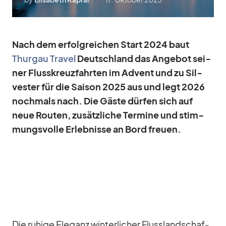
Nach dem er­folg­rei­chen Start 2024 baut
Thur­gau Tra­vel
Deutsch­land das An­ge­bot sei­
ner Fluss­kreuz­fahr­ten im Ad­vent und zu Sil­
ves­ter für die Sai­son 2025 aus und legt 2026
noch­mals nach. Die Gäste dür­fen sich auf
neue Rou­ten, zu­sätz­li­che Ter­mine und stim­
mungs­volle Er­leb­nisse an Bord freuen.
Die ru­hige Ele­ganz win­ter­li­cher Fluss­land­schaf­