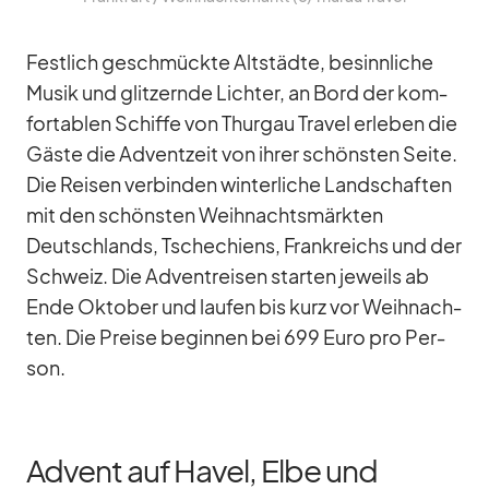
Fest­lich ge­schmückte Alt­städte, be­sinn­li­che
Mu­sik und glit­zernde Lich­ter, an Bord der kom­
for­ta­blen Schiffe von Thur­gau Tra­vel er­le­ben die
Gäste die Ad­vent­zeit von ih­rer schöns­ten Seite.
Die Rei­sen ver­bin­den win­ter­li­che Land­schaf­ten
mit den schöns­ten Weih­nachts­märk­ten
Deutsch­lands, Tsche­chi­ens, Frank­reichs und der
Schweiz. Die Ad­vent­rei­sen star­ten je­weils ab
Ende Ok­to­ber und lau­fen bis kurz vor Weih­nach­
ten. Die Preise be­gin­nen bei 699 Euro pro Per­
son.
Advent auf Havel, Elbe und