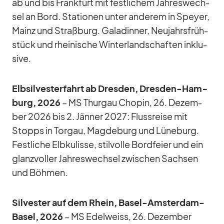
ab und bis Frank­furt mit fest­li­chem Jah­res­wech­
sel an Bord. Sta­tio­nen un­ter an­de­rem in Speyer,
Mainz und Straß­burg. Ga­la­din­ner, Neu­jahrs­früh­
stück und rhei­ni­sche Win­ter­land­schaf­ten in­klu­
sive.
Elb­sil­ves­ter­fahrt ab Dres­den, Dres­den-Ham­
burg, 2026
– MS Thur­gau Cho­pin, 26. De­zem­
ber 2026 bis 2. Jän­ner 2027: Fluss­reise mit
Stopps in Tor­gau, Mag­de­burg und Lü­ne­burg.
Fest­li­che Elb­ku­lisse, stil­volle Bord­feier und ein
glanz­vol­ler Jah­res­wech­sel zwi­schen Sach­sen
und Böh­men.
Sil­ves­ter auf dem Rhein, Ba­sel-Ams­ter­dam-
Ba­sel, 2026
– MS Edel­weiss, 26. De­zem­ber