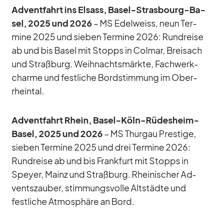
Ad­vent­fahrt ins El­sass, Ba­sel-Stras­bourg-Ba­
sel, 2025 und 2026
– MS Edel­weiss, neun Ter­
mine 2025 und sie­ben Ter­mine 2026: Rund­reise
ab und bis Ba­sel mit Stopps in Col­mar, Brei­sach
und Straß­burg. Weih­nachts­märkte, Fach­werk­
charme und fest­li­che Bord­stim­mung im Ober­
rhein­tal.
Ad­vent­fahrt Rhein, Ba­sel-Köln-Rü­des­heim-
Ba­sel, 2025 und 2026
– MS Thur­gau Pres­tige,
sie­ben Ter­mine 2025 und drei Ter­mine 2026:
Rund­reise ab und bis Frank­furt mit Stopps in
Speyer, Mainz und Straß­burg. Rhei­ni­scher Ad­
vents­zau­ber, stim­mungs­volle Alt­städte und
fest­li­che At­mo­sphäre an Bord.