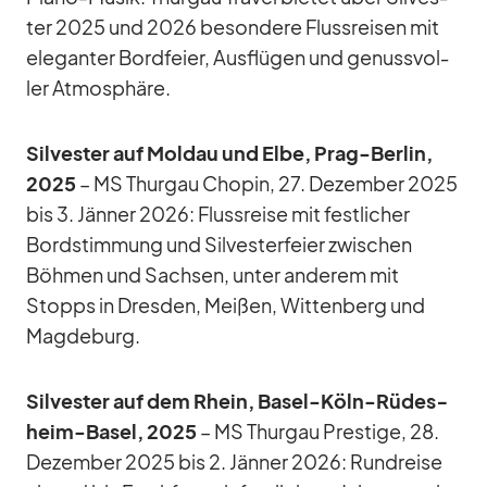
ter 2025 und 2026 be­son­dere Fluss­rei­sen mit
ele­gan­ter Bord­feier, Aus­flü­gen und ge­nuss­vol­
ler At­mo­sphäre.
Sil­ves­ter auf Mol­dau und Elbe, Prag-Ber­lin,
2025
– MS Thur­gau Cho­pin, 27. De­zem­ber 2025
bis 3. Jän­ner 2026: Fluss­reise mit fest­li­cher
Bord­stim­mung und Sil­ves­ter­feier zwi­schen
Böh­men und Sach­sen, un­ter an­de­rem mit
Stopps in Dres­den, Mei­ßen, Wit­ten­berg und
Mag­de­burg.
Sil­ves­ter auf dem Rhein, Ba­sel-Köln-Rü­des­
heim-Ba­sel, 2025
– MS Thur­gau Pres­tige, 28.
De­zem­ber 2025 bis 2. Jän­ner 2026: Rund­reise