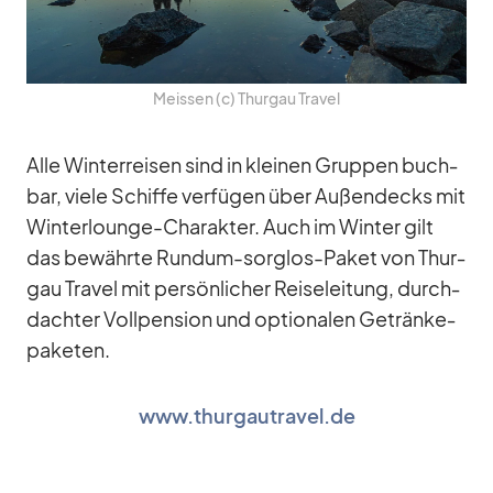
Meis­sen (c) Thur­gau Tra­vel
Alle Win­ter­rei­sen sind in klei­nen Grup­pen buch­
bar, viele Schiffe ver­fü­gen über Au­ßen­decks mit
Win­terlounge-Cha­rak­ter. Auch im Win­ter gilt
das be­währte Rundum-sorg­los-Pa­ket von Thur­
gau Tra­vel mit per­sön­li­cher Rei­se­lei­tung, durch­
dach­ter Voll­pen­sion und op­tio­na­len Ge­trän­ke­
pa­ke­ten.
www.thurgautravel.de