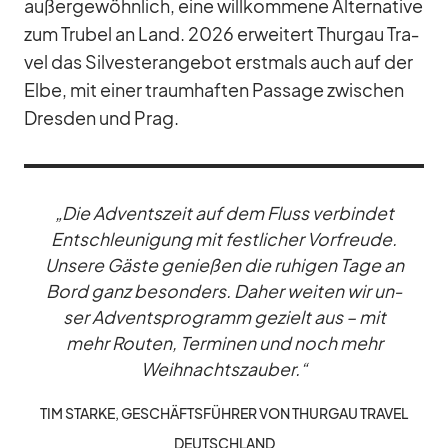
au­ßer­ge­wöhn­lich, eine will­kom­mene Al­ter­na­tive
zum Tru­bel an Land. 2026 er­wei­tert Thur­gau Tra­
vel das Sil­ves­ter­an­ge­bot erst­mals auch auf der
Elbe, mit ei­ner traum­haf­ten Pas­sage zwi­schen
Dres­den und Prag.
„Die Ad­vents­zeit auf dem Fluss ver­bin­det
Ent­schleu­ni­gung mit fest­li­cher Vor­freude.
Un­sere Gäste ge­nie­ßen die ru­hi­gen Tage an
Bord ganz be­son­ders. Da­her wei­ten wir un­
ser Ad­vents­pro­gramm ge­zielt aus – mit
mehr Rou­ten, Ter­mi­nen und noch mehr
Weih­nachts­zau­ber.“
TIM STARKE, GE­SCHÄFTS­FÜH­RER VON THUR­GAU TRA­VEL
DEUTSCH­LAND