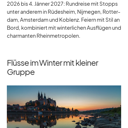
2026 bis 4. Jän­ner 2027: Rund­reise mit Stopps
un­ter an­de­rem in Rü­des­heim, Nij­me­gen, Rot­ter­
dam, Ams­ter­dam und Ko­blenz. Fei­ern mit Stil an
Bord, kom­bi­niert mit win­ter­li­chen Aus­flü­gen und
char­man­ten Rhein­me­tro­po­len.
Flüsse im Winter mit kleiner
Gruppe