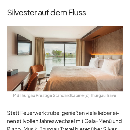
Silvester auf dem Fluss
MS Thur­gau Pres­tige Stan­dard­ka­bine (c) Thur­gau Tra­vel
Statt Feu­er­werk­tru­bel ge­nie­ßen viele lie­ber ei­
nen stil­vol­len Jah­res­wech­sel mit Gala-Menü und
Piano-Mu­sik. Thur­gau Tra­vel bie­tet über Sil­ves­