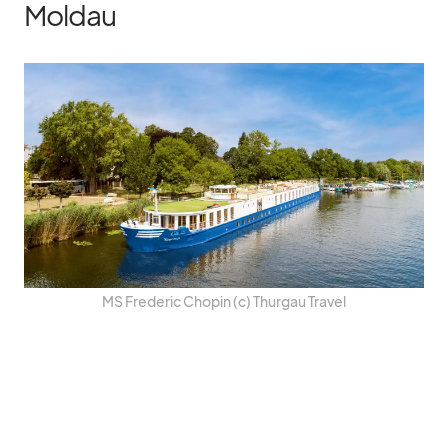
Moldau
MS Fre­de­ric Cho­pin (c) Thur­gau Tra­vel