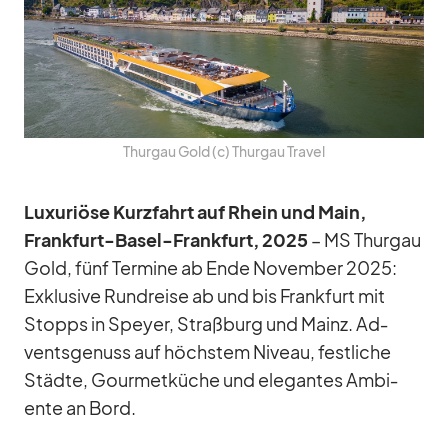
Thur­gau Gold (c) Thur­gau Tra­vel
Lu­xu­riöse Kurz­fahrt auf Rhein und Main,
Frank­furt-Ba­sel-Frank­furt, 2025
– MS Thur­gau
Gold, fünf Ter­mine ab Ende No­vem­ber 2025:
Ex­klu­sive Rund­reise ab und bis Frank­furt mit
Stopps in Speyer, Straß­burg und Mainz. Ad­
vents­ge­nuss auf höchs­tem Ni­veau, fest­li­che
Städte, Gour­met­kü­che und ele­gan­tes Am­bi­
ente an Bord.