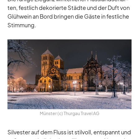
ten, fest­lich de­ko­rierte Städte und der Duft von
Glüh­wein an Bord brin­gen die Gäste in fest­li­che
Stim­mung.
Müns­ter (c) Thur­gau Tra­vel AG
Sil­ves­ter auf dem Fluss ist stil­voll, ent­spannt und