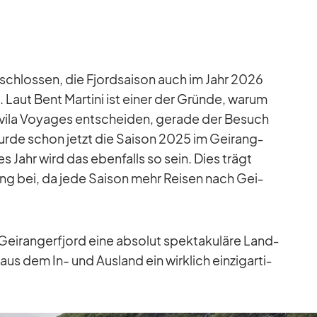
e­schlos­sen, die Fjord­sai­son auch im Jahr 2026
n. Laut Bent Mar­tini ist ei­ner der Gründe, warum
­vila Voy­a­ges ent­schei­den, ge­rade der Be­such
wurde schon jetzt die Sai­son 2025 im Ge­i­rang­
s Jahr wird das eben­falls so sein. Dies trägt
ung bei, da jede Sai­son mehr Rei­sen nach Ge­i­
e­i­rang­erfjord eine ab­so­lut spek­ta­ku­läre Land­
us dem In- und Aus­land ein wirk­lich ein­zig­ar­ti­