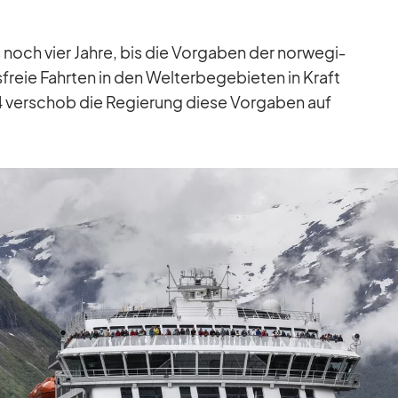
 noch vier Jahre, bis die Vor­ga­ben der nor­we­gi­
freie Fahr­ten in den Welt­erbe­ge­bie­ten in Kraft
4 ver­schob die Re­gie­rung diese Vor­ga­ben auf