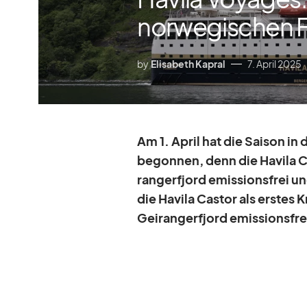
norwegischen 
by
Elisabeth Kapral
7. April 2025
Am 1. April hat die Sai­son in
be­gon­nen, denn die Ha­vila 
rang­erfjord emis­si­ons­frei u
die Ha­vila Cas­tor als ers­te
Ge­i­rang­erfjord emis­si­ons­fr