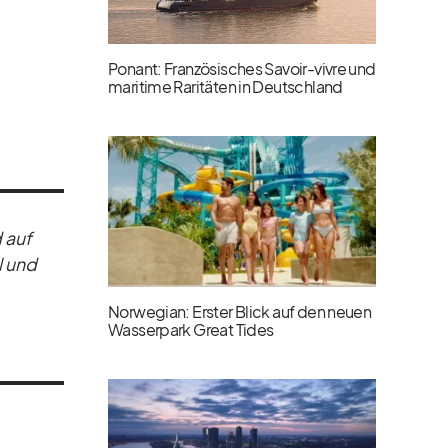
Ponant: Französisches Savoir-vivre und
maritime Raritäten in Deutschland
d auf
l und
Norwegian: Erster Blick auf den neuen
Wasserpark Great Tides