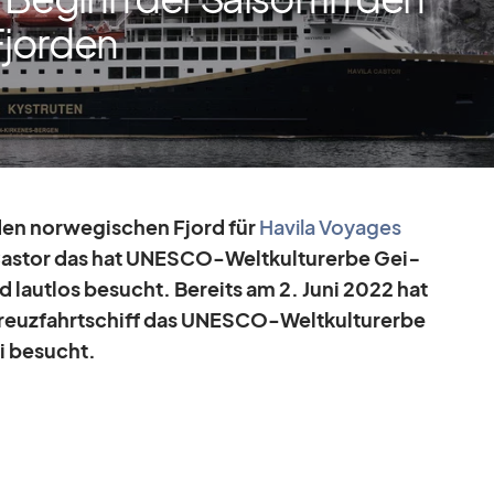
Fjorden
 den nor­we­gi­schen Fjord für
Ha­vila Voy­a­ges
Cas­tor das hat UNESCO-Welt­kul­tur­erbe Ge­i­
nd laut­los be­sucht. Be­reits am 2. Juni 2022 hat
s Kreuz­fahrt­schiff das UNESCO-Welt­kul­tur­erbe
ei be­sucht.