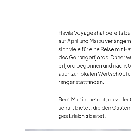
Ha­vila Voy­a­ges hat be­reits b
auf April und Mai zu ver­län­ger
sich viele für eine Reise mit Ha
des Ge­i­rang­erfjords. Da­her 
erfjord be­gon­nen und nächs­te
auch zur lo­ka­len Wert­schöp­f
ran­ger statt­fin­den.
Bent Mar­tini be­tont, dass der G
schaft bie­tet, die den Gäs­ten a
ges Er­leb­nis bie­tet.