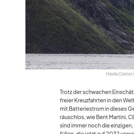
Ha­vila Cas­tor 
Trotz der schwa­chen Ein­schät
freier Kreuz­fahr­ten in den Welt
mit Bat­te­rie­strom in die­ses Ge
räusch­los, wie Bent Mar­tini, C
sind im­mer noch die ein­zi­gen,
fül­len, die jetzt auf 2032 ver­