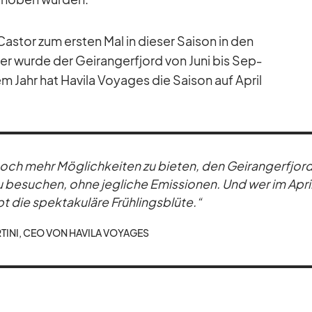
Cas­tor zum ers­ten Mal in die­ser Sai­son in den
ü­her wurde der Ge­i­rang­erfjord von Juni bis Sep­
m Jahr hat Ha­vila Voy­a­ges die Sai­son auf April
och mehr Mög­lich­kei­ten zu bie­ten, den Ge­i­rang­erfjor
zu be­su­chen, ohne jeg­li­che Emis­sio­nen. Und wer im Apri
bt die spek­ta­ku­läre Früh­lings­blüte.“
TINI, CEO VON HA­VILA VOY­A­GES