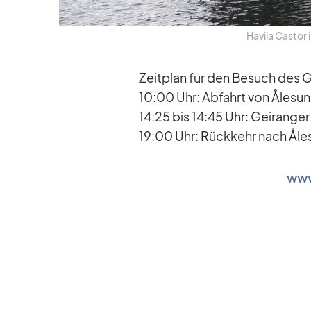
Ha­vila Cas­tor 
Zeit­plan für den Be­such des Ge
10:00 Uhr: Ab­fahrt von Åle­su
14:25 bis 14:45 Uhr: Ge­i­ran­ger
19:00 Uhr: Rück­kehr nach Åle
www