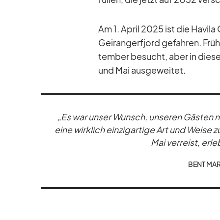
Am 1. April 2025 ist die Ha­vila 
Ge­i­rang­erfjord ge­fah­ren. Fr
tem­ber be­sucht, aber in die­se
und Mai aus­ge­wei­tet.
„Es war un­ser Wunsch, un­se­ren Gäs­ten n
eine wirk­lich ein­zig­ar­tige Art und Weise 
Mai ver­reist, er­le
BENT MAR­