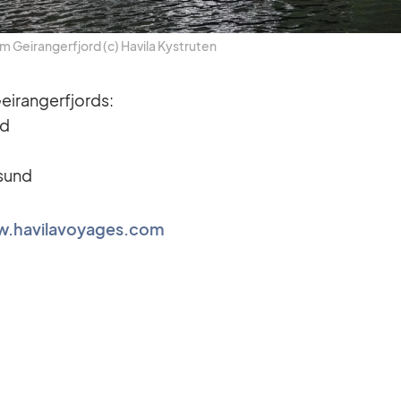
im Ge­i­rang­erfjord (c) Ha­vila Kys­tru­ten
­i­rang­erfjords:
nd
­sund
.havilavoyages.com