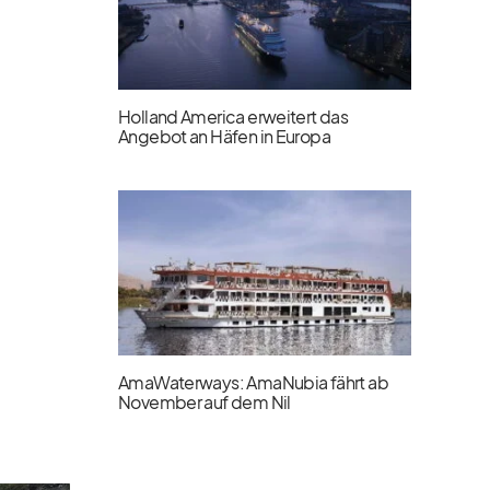
Holland America erweitert das
Angebot an Häfen in Europa
AmaWaterways: AmaNubia fährt ab
November auf dem Nil