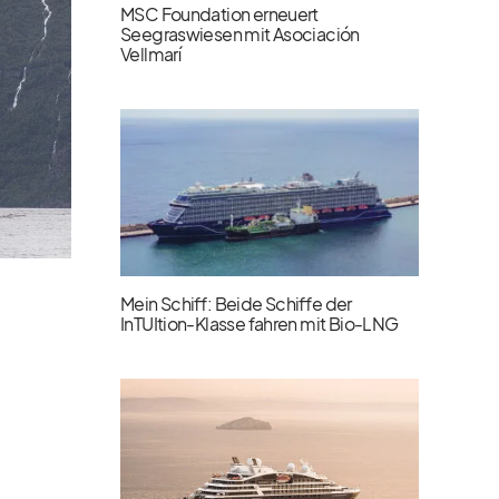
MSC Foundation erneuert
Seegraswiesen mit Asociación
Vellmarí
Mein Schiff: Beide Schiffe der
InTUItion-Klasse fahren mit Bio-LNG