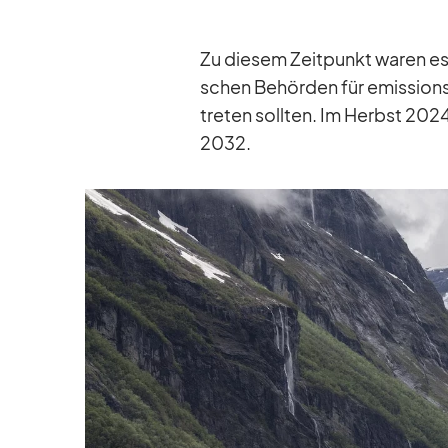
Zu die­sem Zeit­punkt wa­ren es
schen Be­hör­den für emis­si­ons­
tre­ten soll­ten. Im Herbst 202
2032.