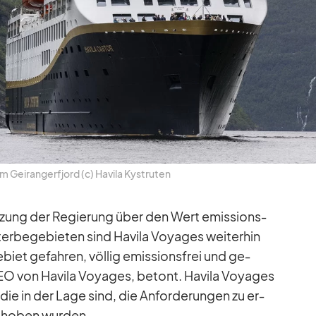
im Ge­i­rang­erfjord (c) Ha­vila Kys­tru­ten
­zung der Re­gie­rung über den Wert emis­si­ons­
­erbe­ge­bie­ten sind Ha­vila Voy­a­ges wei­ter­hin
­biet ge­fah­ren, völ­lig emis­si­ons­frei und ge­
EO von Ha­vila Voy­a­ges, be­tont. Ha­vila Voy­a­ges
 die in der Lage sind, die An­for­de­run­gen zu er­
scho­ben wur­den.