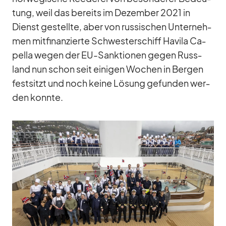
tung, weil das be­reits im De­zem­ber 2021 in
Dienst ge­stellte, aber von rus­si­schen Un­ter­neh­
men mit­fi­nan­zierte Schwes­ter­schiff Ha­vila Ca­
pella we­gen der EU-Sank­tio­nen ge­gen Russ­
land nun schon seit ei­ni­gen Wo­chen in Ber­gen
fest­sitzt und noch keine Lö­sung ge­fun­den wer­
den konnte.