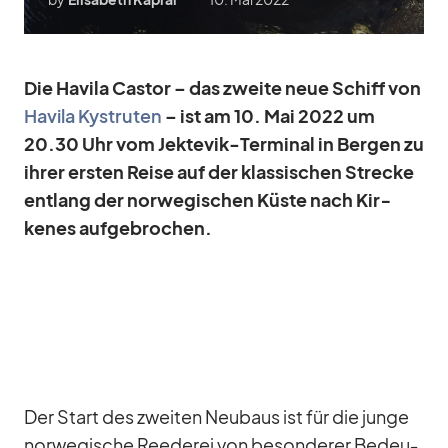
Die Ha­vila Cas­tor – das zweite neue Schiff von
Ha­vila Kys­tru­ten
– ist am 10. Mai 2022 um
20.30 Uhr vom Jek­te­vik-Ter­mi­nal in Ber­gen zu
ih­rer ers­ten Reise auf der klas­si­schen Stre­cke
ent­lang der nor­we­gi­schen Küste nach Kir­
kenes auf­ge­bro­chen.
Der Start des zwei­ten Neu­baus ist für die junge
nor­we­gi­sche Ree­de­rei von be­son­de­rer Be­deu­