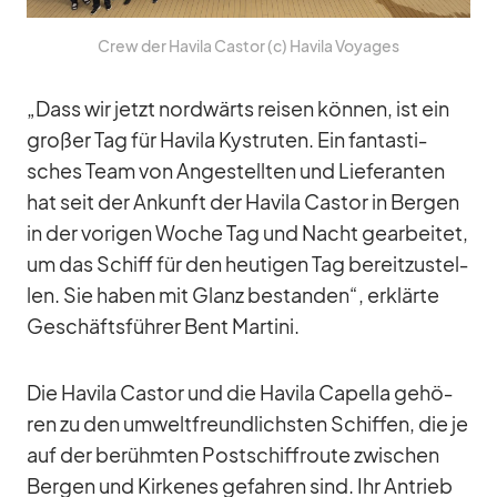
Crew der Ha­vila Cas­tor (c) Ha­vila Voy­a­ges
„Dass wir jetzt nord­wärts rei­sen kön­nen, ist ein
gro­ßer Tag für Ha­vila Kys­tru­ten. Ein fan­tas­ti­
sches Team von An­ge­stell­ten und Lie­fe­ran­ten
hat seit der An­kunft der Ha­vila Cas­tor in Ber­gen
in der vo­ri­gen Wo­che Tag und Nacht ge­ar­bei­tet,
um das Schiff für den heu­ti­gen Tag be­reit­zu­stel­
len. Sie ha­ben mit Glanz be­stan­den“, er­klärte
Ge­schäfts­füh­rer Bent Mar­tini.
Die Ha­vila Cas­tor und die Ha­vila Ca­pella ge­hö­
ren zu den um­welt­freund­lichs­ten Schif­fen, die je
auf der be­rühm­ten Post­schif­froute zwi­schen
Ber­gen und Kir­kenes ge­fah­ren sind. Ihr An­trieb