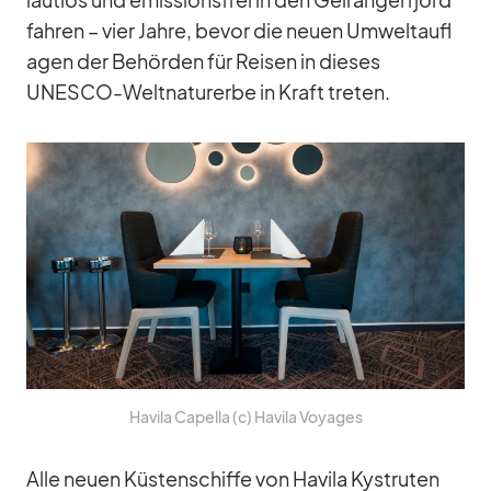
fah­ren – vier Jahre, be­vor die neuen Um­welt­auf­l
a­gen der Be­hör­den für Rei­sen in die­ses
UNESCO-Welt­na­tur­erbe in Kraft tre­ten.
Ha­vila Ca­pella (c) Ha­vila Voy­a­ges
Alle neuen Küs­ten­schiffe von Ha­vila Kys­tru­ten