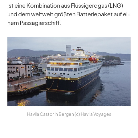
ist eine Kom­bi­na­tion aus Flüs­sig­erd­gas (LNG)
und dem welt­weit größ­ten Bat­te­rie­pa­ket auf ei­
nem Pas­sa­gier­schiff.
Ha­vila Cas­tor in Ber­gen (c) Ha­vila Voy­a­ges