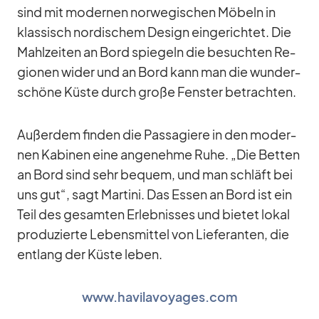
sind mit mo­der­nen nor­we­gi­schen Mö­beln in
klas­sisch nor­di­schem De­sign ein­ge­rich­tet. Die
Mahl­zei­ten an Bord spie­geln die be­such­ten Re­
gio­nen wi­der und an Bord kann man die wun­der­
schöne Küste durch große Fens­ter be­trach­ten.
Au­ßer­dem fin­den die Pas­sa­giere in den mo­der­
nen Ka­bi­nen eine an­ge­nehme Ruhe. „Die Bet­ten
an Bord sind sehr be­quem, und man schläft bei
uns gut“, sagt Mar­tini. Das Es­sen an Bord ist ein
Teil des ge­sam­ten Er­leb­nis­ses und bie­tet lo­kal
pro­du­zierte Le­bens­mit­tel von Lie­fe­ran­ten, die
ent­lang der Küste le­ben.
www.havilavoyages.com