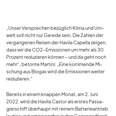
„Un­ser Ver­spre­chen be­züg­lich Klima und Um­
welt soll nicht nur Ge­rede sein. Die Zah­len der
ver­gan­ge­nen Rei­sen der Ha­vila Ca­pella zei­gen,
dass wir die CO2-Emis­sio­nen um mehr als 30
Pro­zent re­du­zie­ren kön­nen – und da geht noch
mehr“, be­tonte Mar­tini: „Eine kom­mende Mi­
schung aus Bio­gas wird die Emis­sio­nen wei­ter
re­du­zie­ren.“
Be­reits in ei­nem knap­pen Mo­nat, am 2. Juni
2022, wird die Ha­vila Cas­tor als ers­tes Pas­sa­
gier­schiff über­haupt mit rei­nem Bat­te­rie­an­trieb
laut­los und emis­si­ons­frei in den Ge­i­rang­erfjord