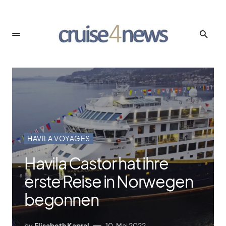
HAVILA VOYAGES
Havila Castor hat ihre
erste Reise in Norwegen
begonnen
by
Elisabeth Kapral
10. Mai 2022