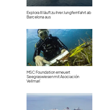
Explora III läuft zu ihrer Jungfernfahrt ab
Barcelona aus
MSC Foundation erneuert
Seegraswiesen mit Asociación
Vellmarí