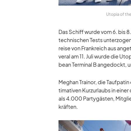
Uto­pia of th
Das Schiff wurde vom 6. bis 8. J
tech­ni­schen Tests un­ter­zo­ge
reise von Frank­reich aus an­ge­
ve­ral am 11. Juli wurde die Uto
bean Ter­mi­nal B an­ge­dockt, um
Meg­han Trai­nor, die Tauf­pa­tin
ti­ma­ti­ven Kurz­ur­laubs in ei­ner
als 4.000 Par­ty­gäs­ten, Mit­g
kräf­ten.