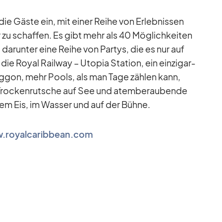
t die Gäste ein, mit ei­ner Reihe von Er­leb­nis­sen
or zu schaf­fen. Es gibt mehr als 40 Mög­lich­kei­ten
 dar­un­ter eine Reihe von Par­tys, die es nur auf
die Royal Rail­way – Uto­pia Sta­tion, ein ein­zig­ar­
wag­gon, mehr Pools, als man Tage zäh­len kann,
e Tro­cken­rut­sche auf See und atem­be­rau­bende
f dem Eis, im Was­ser und auf der Bühne.
.royalcaribbean.com