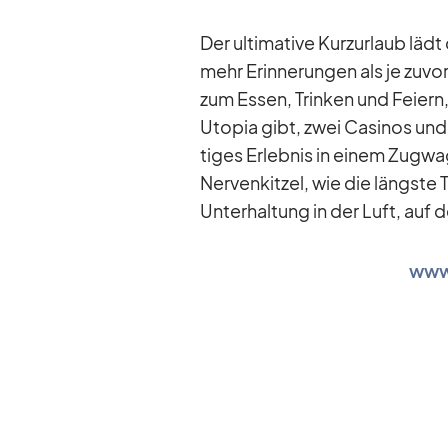
Der ul­ti­ma­tive Kurz­ur­laub läd
mehr Er­in­ne­run­gen als je zu­v
zum Es­sen, Trin­ken und Fei­ern,
Uto­pia gibt, zwei Ca­si­nos und 
ti­ges Er­leb­nis in ei­nem Zug­
Ner­ven­kit­zel, wie die längst
Un­ter­hal­tung in der Luft, au
www