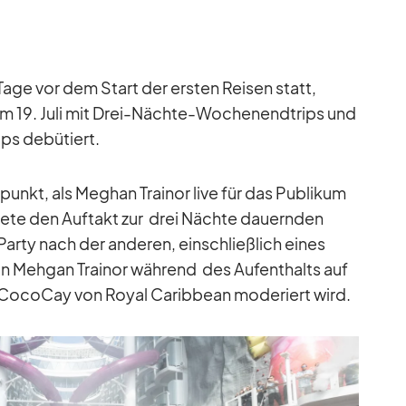
Tage vor dem Start der ers­ten Rei­sen statt,
m 19. Juli mit Drei-Nächte-Wo­chen­end­trips und
s de­bü­tiert.
­punkt, als Meg­han Trai­nor live für das Pu­bli­kum
il­dete den Auf­takt zur drei Nächte dau­ern­den
Party nach der an­de­ren, ein­schließ­lich ei­nes
 Meh­gan Trai­nor wäh­rend des Auf­ent­halts auf
at Co­co­Cay von Royal Ca­rib­bean mo­de­riert wird.