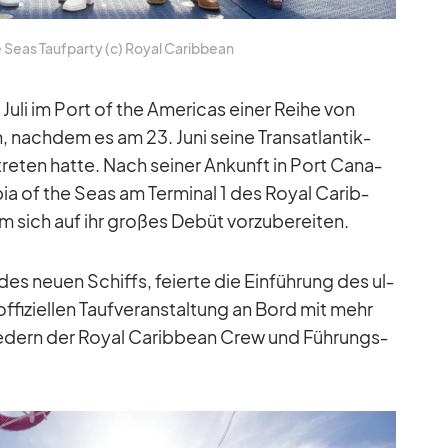
e Seas Tauf­party (c) Royal Ca­rib­bean
uli im Port of the Ame­ri­cas ei­ner Reihe von
n, nach­dem es am 23. Juni seine Trans­at­lan­tik­
tre­ten hatte. Nach sei­ner An­kunft in Port Ca­na­
­pia of the Seas am Ter­mi­nal 1 des Royal Ca­rib­
 sich auf ihr gro­ßes De­büt vor­zu­be­rei­ten.
 des neuen Schiffs, fei­erte die Ein­füh­rung des ul­
 of­fi­zi­el­len Tauf­ver­an­stal­tung an Bord mit mehr
lie­dern der Royal Ca­rib­bean Crew und Füh­rungs­