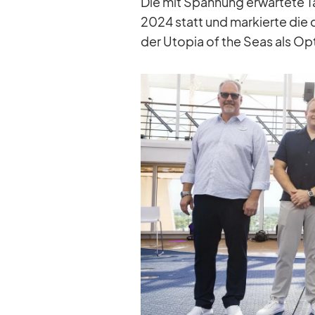
Die mit Span­nung er­war­tete T
2024 statt und mar­kierte die of­
der Uto­pia of the Seas als Op­t