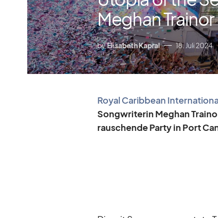
Meghan Trainor
by
Elisabeth Kapral
18. Juli 2024
Royal Ca­rib­bean In­ter­na­tio­na
Song­wri­te­rin Meg­han Trai­no
rau­schende Party in Port Ca­na­