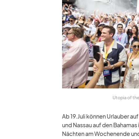
Uto­pia of th
Ab 19.Juli kön­nen Ur­lau­ber a
und Nas­sau auf den Ba­ha­mas i
Näch­ten am Wo­chen­ende und 