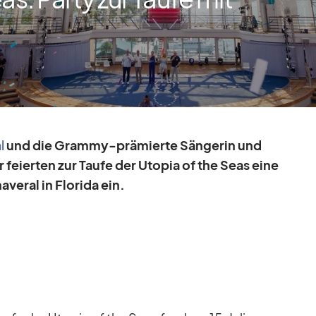
l
und die Grammy-prä­mierte Sän­ge­rin und
r fei­er­ten zur Taufe der Uto­pia of the Seas eine
ve­ral in Flo­rida ein.