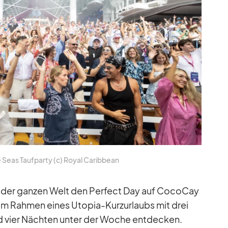
e Seas Tauf­party (c) Royal Ca­rib­bean
uf der gan­zen Welt den Per­fect Day auf Co­co­Cay
m Rah­men ei­nes Uto­pia-Kurz­ur­laubs mit drei
vier Näch­ten un­ter der Wo­che ent­de­cken.