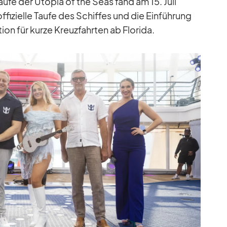
aufe der Uto­pia of the Seas fand am 15. Juli
fi­zi­elle Taufe des Schif­fes und die Ein­füh­rung
ion für kurze Kreuz­fahr­ten ab Flo­rida.