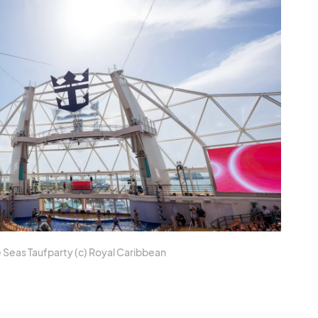
e Seas Tauf­party (c) Royal Ca­rib­bean