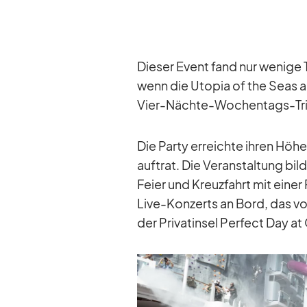
Die­ser Event fand nur we­nige 
wenn die Uto­pia of the Seas a
Vier-Nächte-Wo­chen­tags-Trip
Die Party er­reichte ih­ren Hö­he
auf­trat. Die Ver­an­stal­tung b
Feier und Kreuz­fahrt mit ei­ner 
Live-Kon­zerts an Bord, das von
der Pri­vat­in­sel Per­fect Day 