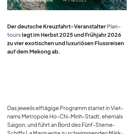
Der deut­sche Kreuz­fahrt-Ver­an­stal­ter
Plan­
tours
legt im Herbst 2025 und Früh­jahr 2026
zu vier exo­ti­schen und lu­xu­riö­sen Fluss­rei­sen
auf dem Me­kong ab.
Das je­weils elf­tä­gige Pro­gramm star­tet in Viet­
nams Me­tro­pole Ho-Chi-Minh-Stadt, ehe­mals
Sai­gon, und führt an Bord des Fünf-Sterne-
Schiffs La Mar­gue­rite zu schwim­men­den Märk­