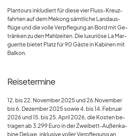
Plan­tours in­klu­diert für diese vier Fluss-Kreuz­
fahr­ten auf dem Me­kong sämt­li­che Land­aus­
flüge und die volle Ver­pfle­gung an Bord mit Ge­
trän­ken zu den Mahl­zei­ten. Die lu­xu­riöse La Mar­
gue­rite bie­tet Platz für 90 Gäste in Ka­bi­nen mit
Bal­kon.
Reisetermine
12. bis 22. No­vem­ber 2025 und 26.November
bis 6. De­zem­ber 2025 so­wie 4. bis 14. Fe­bruar
2026 und 15. bis 25. April 2026, die Kos­ten be­
tra­gen ab 3.299 Euro in der Zwei­bett-Au­ßen­ka­
bine De­luxe, in­klu­sive vol­ler Ver­pfle­gung an