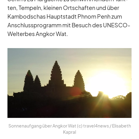
ten, Tem­peln, klei­nen Ort­schaf­ten und über
Kam­bo­dschas Haupt­stadt Phnom Penh zum
An­schluss­pro­gramm mit Be­such des UNESCO-
Welt­erbes Ang­kor Wat.
Son­nen­auf­gang über Ang­kor Wat (c) travel4news /​ Eli­sa­beth
Ka­pral