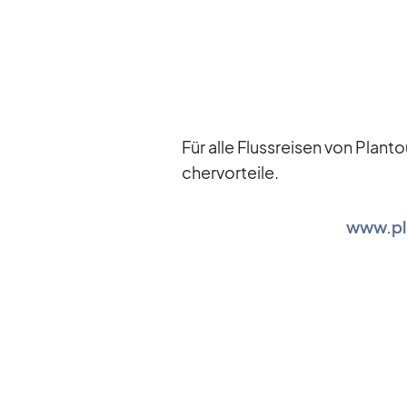
Für alle Fluss­rei­sen von Plan
cher­vor­teile.
www.pl