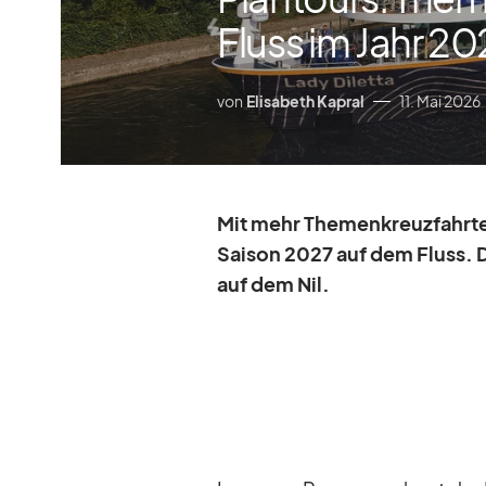
Fluss im Jahr 20
von
Elisabeth Kapral
11. Mai 2026
Mit mehr The­men­kreuz­fahr­ten
Sai­son 2027 auf dem Fluss. D
auf dem Nil.