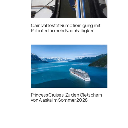
Carnival testet Rumpfreinigung mit
Roboter für mehr Nachhaltigkeit
Princess Cruises: Zu den Gletschern
von Alaska im Sommer 2028