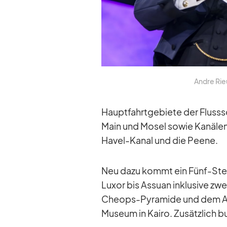
Andre Rieu 
Haupt­fahrt­ge­biete der Fluss­
Main und Mo­sel so­wie Ka­nä­le
Ha­vel-Ka­nal und die Peene.
Neu dazu kommt ein Fünf-Sterne
Lu­xor bis As­suan in­klu­sive z
Che­ops-Py­ra­mide und dem An­
Mu­seum in Kairo. Zu­sätz­lich b