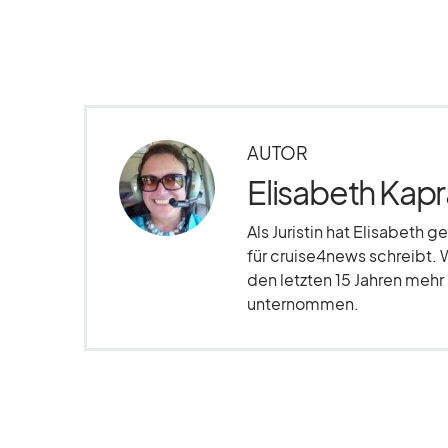
AUTOR
Elisabeth Kapr
Als Juristin hat Elisabeth g
für cruise4news schreibt. 
den letzten 15 Jahren meh
unternommen.