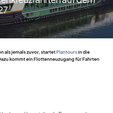
27
 als je­mals zu­vor, star­tet
Plan­tours
in die
azu kommt ein Flot­ten­neu­zu­gang für Fahr­ten