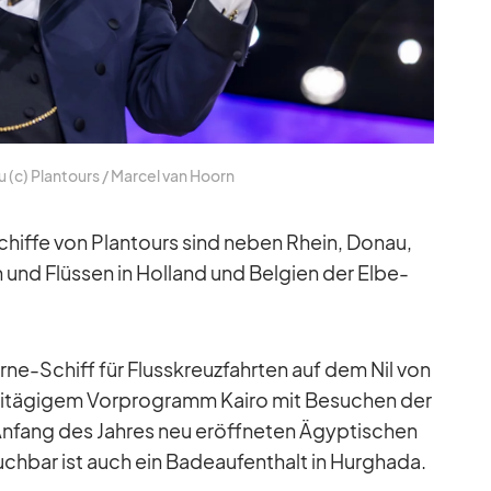
(c) Plan­tours /​ Mar­cel van Ho­orn
schiffe von Plan­tours sind ne­ben Rhein, Do­nau,
n und Flüs­sen in Hol­land und Bel­gien der Elbe-
-Schiff für Fluss­kreuz­fahr­ten auf dem Nil von
wei­tä­gi­gem Vor­pro­gramm Kairo mit Be­su­chen der
fang des Jah­res neu er­öff­ne­ten Ägyp­ti­schen
uch­bar ist auch ein Ba­de­auf­ent­halt in Hurghada.