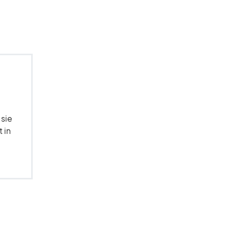
 sie
 in