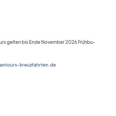
­tours gel­ten bis Ende No­vem­ber 2026 Früh­bu­
antours-kreuzfahrten.de