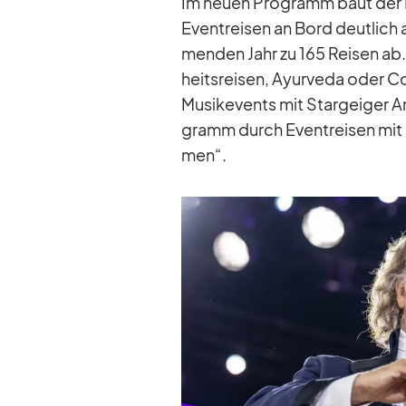
Im neuen Pro­gramm baut der Ha
Event­rei­sen an Bord deut­lich
men­den Jahr zu 165 Rei­sen ab
heits­rei­sen, Ayur­veda oder C
Mu­sik­e­vents mit Star­gei­ger 
gramm durch Event­rei­sen mit 
men“.