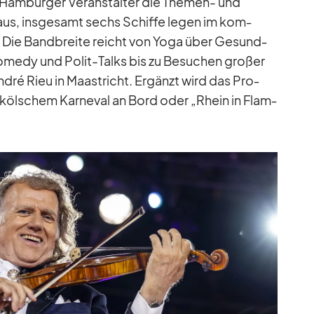
m­bur­ger Ver­an­stal­ter die The­men- und
 aus, ins­ge­samt sechs Schiffe le­gen im kom­
. Die Band­breite reicht von Yoga über Ge­sund­
o­medy und Po­lit-Talks bis zu Be­su­chen gro­ßer
An­dré Rieu in Maas­tricht. Er­gänzt wird das Pro­
köl­schem Kar­ne­val an Bord oder „Rhein in Flam­