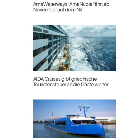
AmaWaterways: AmaNubia fährt ab
November auf dem Nil
AIDA Cruises gibt griechische
Touristensteuer an die Gäste weiter