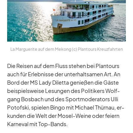
La Mar­gue­rite auf dem Me­kong (c) Plan­tours Kreuz­fahr­ten
Die Rei­sen auf dem Fluss ste­hen bei Plan­tours
auch für Er­leb­nisse der un­ter­halt­sa­men Art. An
Bord der MS Lady Di­letta ge­nie­ßen die Gäste
bei­spiels­weise Le­sun­gen des Po­li­ti­kers Wolf­
gang Bos­bach und des Sport­mo­de­ra­tors Ulli
Potof­ski, spie­len Bingo mit Mi­chael Thür­nau, er­
kun­den die Welt der Mo­sel-Weine oder fei­ern
Kar­ne­val mit Top-Bands.