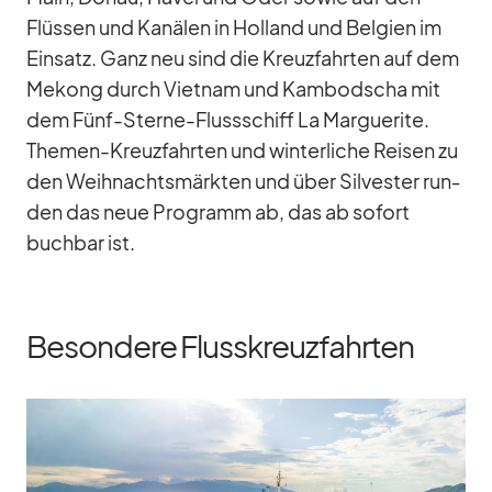
Flüs­sen und Ka­nä­len in Hol­land und Bel­gien im
Ein­satz. Ganz neu sind die Kreuz­fahr­ten auf dem
Me­kong durch Viet­nam und Kam­bo­dscha mit
dem Fünf-Sterne-Fluss­schiff La Mar­gue­rite.
The­men-Kreuz­fahr­ten und win­ter­li­che Rei­sen zu
den Weih­nachts­märk­ten und über Sil­ves­ter run­
den das neue Pro­gramm ab, das ab so­fort
buch­bar ist.
Besondere Flusskreuzfahrten