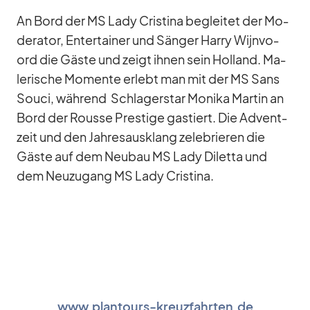
An Bord der MS Lady Cris­tina be­glei­tet der Mo­
de­ra­tor, En­ter­tai­ner und Sän­ger Harry Wi­jn­vo­
ord die Gäste und zeigt ih­nen sein Hol­land. Ma­
le­ri­sche Mo­mente er­lebt man mit der MS Sans
Souci, wäh­rend Schla­ger­star Mo­nika Mar­tin an
Bord der Rousse Pres­tige gas­tiert. Die Ad­vent­
zeit und den Jah­res­aus­klang ze­le­brie­ren die
Gäste auf dem Neu­bau MS Lady Di­letta und
dem Neu­zu­gang MS Lady Cris­tina.
www.plantours-kreuzfahrten.de