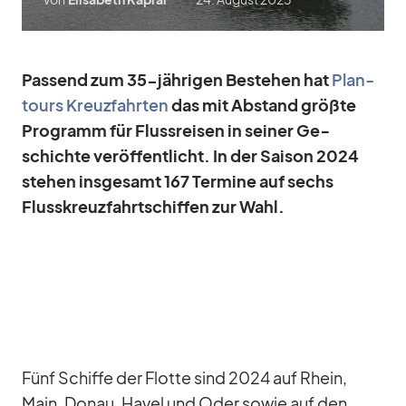
Pas­send zum 35-jäh­ri­gen Be­stehen hat
Plan­
tours Kreuz­fahr­ten
das
mit Ab­stand größte
Pro­gramm für Fluss­rei­sen in sei­ner Ge­
schichte ver­öf­fent­licht. In der Sai­son 2024
ste­hen ins­ge­samt 167 Ter­mine auf sechs
Fluss­kreuz­fahrt­schif­fen zur Wahl.
Fünf Schiffe der Flotte sind 2024 auf Rhein,
Main, Do­nau, Ha­vel und Oder so­wie auf den