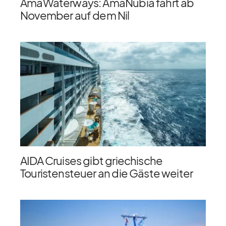
AmaWaterways: AmaNubia fährt ab
November auf dem Nil
AIDA Cruises gibt griechische
Touristensteuer an die Gäste weiter