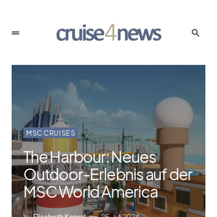
MSC CRUISES
The Harbour: Neues
Outdoor-Erlebnis auf der
MSC World America
by
Elisabeth Kapral
25. Juli 2024