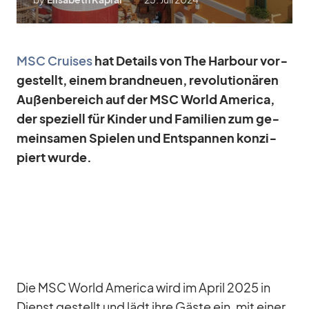
MSC Crui­ses
hat De­tails von The Har­bour vor­
ge­stellt, ei­nem brand­neuen, re­vo­lu­tio­nä­ren
Au­ßen­be­reich auf der MSC World Ame­rica,
der spe­zi­ell für Kin­der und Fa­mi­lien zum ge­
mein­sa­men Spie­len und Ent­span­nen kon­zi­
piert wurde.
Die MSC World Ame­rica wird im April 2025 in
Dienst ge­stellt und lädt ihre Gäste ein, mit ei­ner