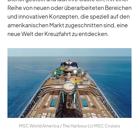
Reihe von neuen oder über­ar­bei­te­ten Be­rei­chen
und in­no­va­ti­ven Kon­zep­ten, die spe­zi­ell auf den
ame­ri­ka­ni­schen Markt zu­ge­schnit­ten sind, eine
neue Welt der Kreuz­fahrt zu ent­de­cken.
MSC World Ame­rica /​ The Har­bour (c) MSC Crui­ses