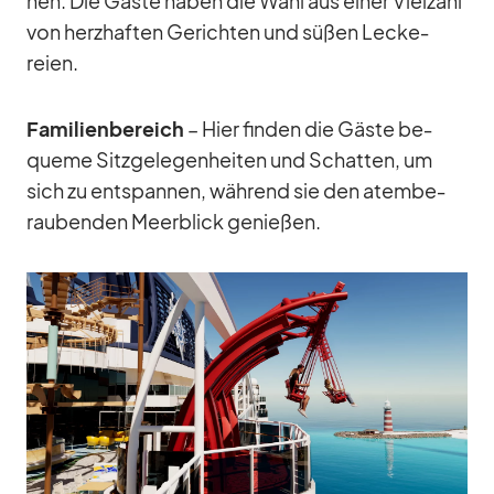
nen. Die Gäste ha­ben die Wahl aus ei­ner Viel­zahl
von herz­haf­ten Ge­rich­ten und sü­ßen Le­cke­
reien.
Fa­mi­li­en­be­reich
– Hier fin­den die Gäste be­
queme Sitz­ge­le­gen­hei­ten und Schat­ten, um
sich zu ent­span­nen, wäh­rend sie den atem­be­
rau­ben­den Meer­blick ge­nie­ßen.