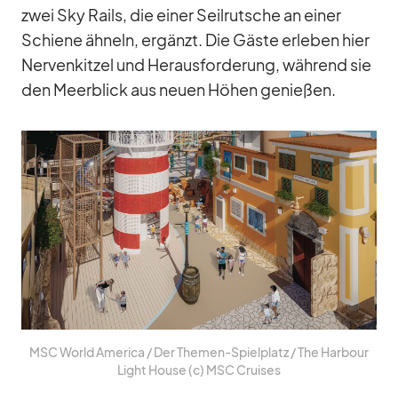
zwei Sky Rails, die ei­ner Seil­rut­sche an ei­ner
Schiene äh­neln, er­gänzt. Die Gäste er­le­ben hier
Ner­ven­kit­zel und Her­aus­for­de­rung, wäh­rend sie
den Meer­blick aus neuen Hö­hen ge­nie­ßen.
MSC World Ame­rica /​ Der The­men-Spiel­platz /​ The Har­bour
Light House (c) MSC Crui­ses