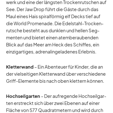
werk und eine der längs­ten Tro­cken­rut­schen auf
See. Der Jaw Drop führt die Gäste durch das
Maul ei­nes Hais spi­ral­för­mig elf Decks tief auf
die World Pro­me­nade. Die Edel­stahl-Tro­cken­
rut­sche be­steht aus dunk­len und hel­len Seg­
men­ten und bie­tet ei­nen atem­be­rau­ben­den
Blick auf das Meer am Heck des Schif­fes, ein
ein­zig­ar­ti­ges, ad­re­na­lin­ge­la­de­nes Er­leb­nis.
Klet­ter­wand
– Ein Aben­teuer für Kin­der, die an
der viel­sei­ti­gen Klet­ter­wand über ver­schie­dene
Griff-Ele­mente bis nach oben klet­tern kön­nen.
Hoch­seil­gar­ten
– Der auf­re­gende Hoch­seil­gar­
ten er­streckt sich über zwei Ebe­nen auf ei­ner
Flä­che von 577 Qua­drat­me­tern und wird durch