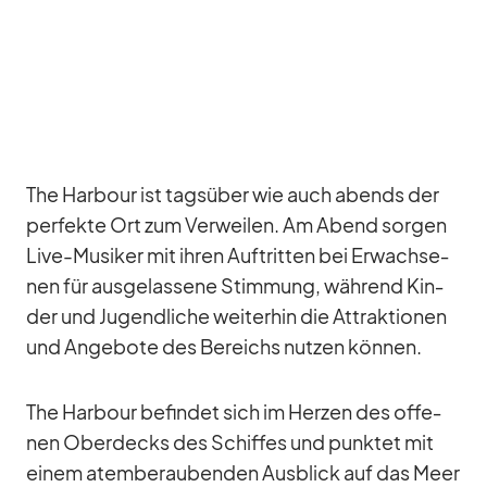
The Har­bour ist tags­über wie auch abends der
per­fekte Ort zum Ver­wei­len. Am Abend sor­gen
Live-Mu­si­ker mit ih­ren Auf­trit­ten bei Er­wach­se­
nen für aus­ge­las­sene Stim­mung, wäh­rend Kin­
der und Ju­gend­li­che wei­ter­hin die At­trak­tio­nen
und An­ge­bote des Be­reichs nut­zen kön­nen.
The Har­bour be­fin­det sich im Her­zen des of­fe­
nen Ober­decks des Schif­fes und punk­tet mit
ei­nem atem­be­rau­ben­den Aus­blick auf das Meer