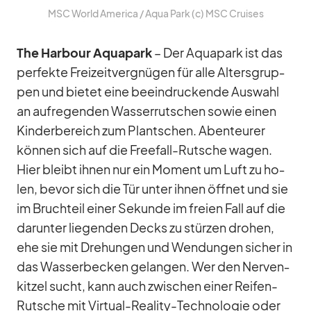
MSC World Ame­rica /​ Aqua Park (c) MSC Crui­ses
The Har­bour Aqua­park
– Der Aqua­park ist das
per­fekte Frei­zeit­ver­gnü­gen für alle Al­ters­grup­
pen und bie­tet eine be­ein­dru­ckende Aus­wahl
an auf­re­gen­den Was­ser­rut­schen so­wie ei­nen
Kin­der­be­reich zum Plant­schen. Aben­teu­rer
kön­nen sich auf die Free­fall-Rut­sche wa­gen.
Hier bleibt ih­nen nur ein Mo­ment um Luft zu ho­
len, be­vor sich die Tür un­ter ih­nen öff­net und sie
im Bruch­teil ei­ner Se­kunde im freien Fall auf die
dar­un­ter lie­gen­den Decks zu stür­zen dro­hen,
ehe sie mit Dre­hun­gen und Wen­dun­gen si­cher in
das Was­ser­be­cken ge­lan­gen. Wer den Ner­ven­
kit­zel sucht, kann auch zwi­schen ei­ner Rei­fen-
Rut­sche mit Vir­tual-Rea­lity-Tech­no­lo­gie oder