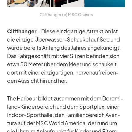
Cliff­han­ger (c) MSC Crui­ses
Cliff­han­ger
– Diese ein­zig­ar­tige At­trak­tion ist
die ein­zige Über­was­ser-Schau­kel auf See und
wurde be­reits An­fang des Jah­res an­ge­kün­digt.
Das Fahr­ge­schäft mit vier Sit­zen be­fin­den sich
etwa 50 Me­ter über dem Meer und schau­kelt
dort mit ei­ner ein­zig­ar­ti­gen, ner­ven­auf­rei­ben­
den Aus­sicht hin und her.
The Har­bour bil­det zu­sam­men mit dem Do­re­mi­
land-Kin­der­be­reich und dem Sport­plex, ei­ner
In­door-Sport­halle, den Fa­mi­li­en­be­reich Aven­
tura auf der MSC World Ame­rica, der rund um
die Uhr zum An­lauf­punkt für Kin­der und El­tern