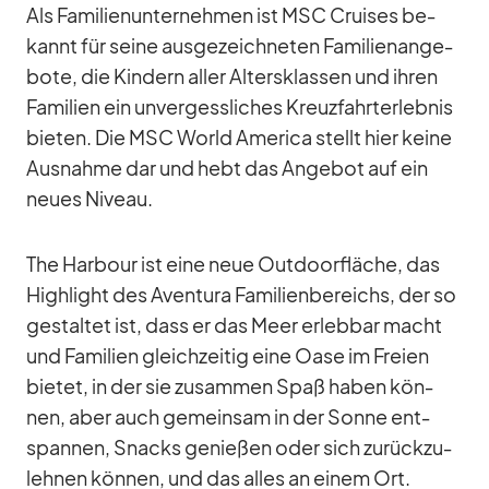
Als Fa­mi­li­en­un­ter­neh­men ist MSC Crui­ses be­
kannt für seine aus­ge­zeich­ne­ten Fa­mi­li­en­an­ge­
bote, die Kin­dern al­ler Al­ters­klas­sen und ih­ren
Fa­mi­lien ein un­ver­gess­li­ches Kreuz­fahrt­er­leb­nis
bie­ten. Die MSC World Ame­rica stellt hier keine
Aus­nahme dar und hebt das An­ge­bot auf ein
neues Ni­veau.
The Har­bour ist eine neue Out­door­flä­che, das
High­light des Aven­tura Fa­mi­li­en­be­reichs, der so
ge­stal­tet ist, dass er das Meer er­leb­bar macht
und Fa­mi­lien gleich­zei­tig eine Oase im Freien
bie­tet, in der sie zu­sam­men Spaß ha­ben kön­
nen, aber auch ge­mein­sam in der Sonne ent­
span­nen, Snacks ge­nie­ßen oder sich zu­rück­zu­
leh­nen kön­nen, und das al­les an ei­nem Ort.