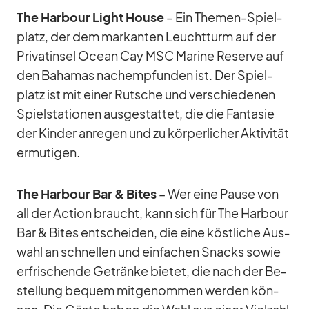
The Har­bour Light House
– Ein The­men-Spiel­
platz, der dem mar­kan­ten Leucht­turm auf der
Pri­vat­in­sel Ocean Cay MSC Ma­rine Re­serve auf
den Ba­ha­mas nach­emp­fun­den ist. Der Spiel­
platz ist mit ei­ner Rut­sche und ver­schie­de­nen
Spiel­sta­tio­nen aus­ge­stat­tet, die die Fan­ta­sie
der Kin­der an­re­gen und zu kör­per­li­cher Ak­ti­vi­tät
er­mu­ti­gen.
The Har­bour Bar & Bi­tes
– Wer eine Pause von
all der Ac­tion braucht, kann sich für The Har­bour
Bar & Bi­tes ent­schei­den, die eine köst­li­che Aus­
wahl an schnel­len und ein­fa­chen Snacks so­wie
er­fri­schende Ge­tränke bie­tet, die nach der Be­
stel­lung be­quem mit­ge­nom­men wer­den kön­