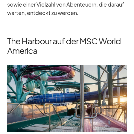
so­wie ei­ner Viel­zahl von Aben­teu­ern, die dar­auf
war­ten, ent­deckt zu wer­den.
The Harbour auf der MSC World
America