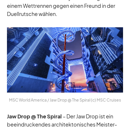
ei­nem Wett­ren­nen ge­gen ei­nen Freund in der
Du­ell­rut­sche wäh­len.
MSC World Ame­rica /​ Jaw Drop @ The Spi­ral (c) MSC Crui­ses
Jaw Drop @ The Spi­ral
– Der Jaw Drop ist ein
be­ein­dru­cken­des ar­chi­tek­to­ni­sches Meis­ter­