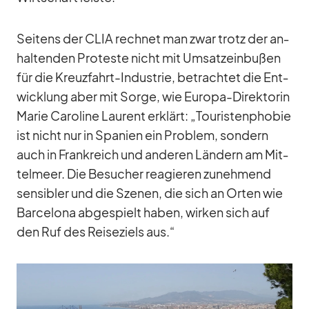
Sei­tens der CLIA rech­net man zwar trotz der an­
hal­ten­den Pro­teste nicht mit Um­satz­ein­bu­ßen
für die Kreuz­fahrt-In­dus­trie, be­trach­tet die Ent­
wick­lung aber mit Sorge, wie Eu­ropa-Di­rek­to­rin
Ma­rie Ca­ro­line Lau­rent er­klärt: „Tou­ris­ten­pho­bie
ist nicht nur in Spa­nien ein Pro­blem, son­dern
auch in Frank­reich und an­de­ren Län­dern am Mit­
tel­meer. Die Be­su­cher re­agie­ren zu­neh­mend
sen­si­bler und die Sze­nen, die sich an Or­ten wie
Bar­ce­lona ab­ge­spielt ha­ben, wir­ken sich auf
den Ruf des Rei­se­ziels aus.“