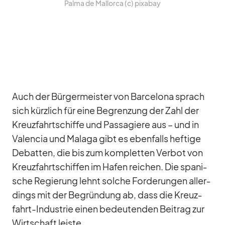
Palma de Mal­lorca (c) pix­a­bay
Auch der Bür­ger­meis­ter von Bar­ce­lona sprach
sich kürz­lich für eine Be­gren­zung der Zahl der
Kreuz­fahrt­schiffe und Pas­sa­giere aus – und in
Va­len­cia und Ma­laga gibt es eben­falls hef­tige
De­bat­ten, die bis zum kom­plet­ten Ver­bot von
Kreuz­fahrt­schif­fen im Ha­fen rei­chen. Die spa­ni­
sche Re­gie­rung lehnt sol­che For­de­run­gen al­ler­
dings mit der Be­grün­dung ab, dass die Kreuz­
fahrt-In­dus­trie ei­nen be­deu­ten­den Bei­trag zur
Wirt­schaft leiste.