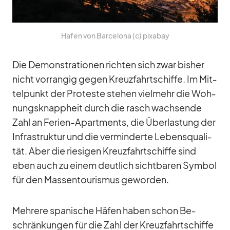
Ha­fen von Bar­ce­lona (c) pix­a­bay
Die De­mons­tra­tio­nen rich­ten sich zwar bis­her
nicht vor­ran­gig ge­gen Kreuz­fahrt­schiffe. Im Mit­
tel­punkt der Pro­teste ste­hen viel­mehr die Woh­
nungs­knapp­heit durch die rasch wach­sende
Zahl an Fe­rien-Apart­ments, die Über­las­tung der
In­fra­struk­tur und die ver­min­derte Le­bens­qua­li­
tät. Aber die rie­si­gen Kreuz­fahrt­schiffe sind
eben auch zu ei­nem deut­lich sicht­ba­ren Sym­bol
für den Mas­sen­tou­ris­mus ge­wor­den.
Meh­rere spa­ni­sche Hä­fen ha­ben schon Be­
schrän­kun­gen für die Zahl der Kreuz­fahrt­schiffe