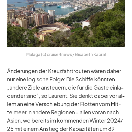
Ma­laga (c) cruise4news /​ Eli­sa­beth Ka­pral
Än­de­run­gen der Kreuz­fahrt­rou­ten wä­ren da­her
nur eine lo­gi­sche Folge: Die Schiffe könn­ten
„an­dere Ziele an­steu­ern, die für die Gäste ein­la­
den­der sind“, so Lau­rent. Sie denkt da­bei vor al­
lem an eine Ver­schie­bung der Flot­ten vom Mit­
tel­meer in an­dere Re­gio­nen – al­len voran nach
Asien, wo be­reits im kom­men­den Win­ter 2024/​
25 mit ei­nem An­stieg der Ka­pa­zi­tä­ten um 89