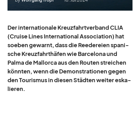
Der in­ter­na­tio­nale Kreuz­fahrt­ver­band CLIA
(Cruise Li­nes In­ter­na­tio­nal As­so­cia­tion) hat
so­eben ge­warnt, dass die Ree­de­reien spa­ni­
sche Kreuz­fahrt­hä­fen wie Bar­ce­lona und
Palma de Mal­lorca aus den Rou­ten strei­chen
könn­ten, wenn die De­mons­tra­tio­nen ge­gen
den Tou­ris­mus in die­sen Städ­ten wei­ter es­ka­
lie­ren.