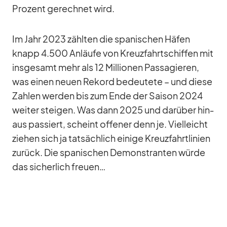
Pro­zent ge­rech­net wird.
Im Jahr 2023 zähl­ten die spa­ni­schen Hä­fen
knapp 4.500 An­läufe von Kreuz­fahrt­schif­fen mit
ins­ge­samt mehr als 12 Mil­lio­nen Pas­sa­gie­ren,
was ei­nen neuen Re­kord be­deu­tete – und diese
Zah­len wer­den bis zum Ende der Sai­son 2024
wei­ter stei­gen. Was dann 2025 und dar­über hin­
aus pas­siert, scheint of­fe­ner denn je. Viel­leicht
zie­hen sich ja tat­säch­lich ei­nige Kreuz­fahrt­li­nien
zu­rück. Die spa­ni­schen De­mons­tran­ten würde
das si­cher­lich freuen…