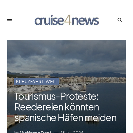
KREUZFAHRT-WELT
Tourismus-Proteste:
Reedereien könnten
spanische Häfen meiden
by
Wolfgang Tropf
18. Juli 2024