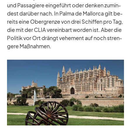
und Pas­sa­giere ein­ge­führt oder den­ken zu­min­
dest dar­über nach. In Palma de Mal­lorca gilt be­
reits eine Ober­grenze von drei Schif­fen pro Tag,
die mit der CLIA ver­ein­bart wor­den ist. Aber die
Po­li­tik vor Ort drängt ve­he­ment auf noch stren­
gere Maß­nah­men.