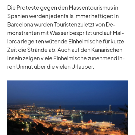
Die Pro­teste ge­gen den Mas­sen­tou­ris­mus in
Spa­nien wer­den je­den­falls im­mer hef­ti­ger: In
Bar­ce­lona wur­den Tou­ris­ten zu­letzt von De­
mons­tran­ten mit Was­ser be­spritzt und auf Mal­
lorca rie­gel­ten wü­tende Ein­hei­mi­sche für kurze
Zeit die Strände ab. Auch auf den Ka­na­ri­schen
In­seln zei­gen viele Ein­hei­mi­sche zu­neh­mend ih­
ren Un­mut über die vie­len Ur­lau­ber.