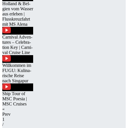
Hol­land & Bel­
gien vom Was­ser
aus er­le­ben |
Fluss­kreuz­fahrt
mit MS Alena
Car­ni­val Ad­ven­
tures – Ce­le­bra­
tion Key | Car­ni­
val Cruise Line
Will­kom­men im
FUGU: Ku­li­na­
ri­sche Reise
nach Sin­ga­pur
Ship Tour of
MSC Poe­sia |
MSC Crui­ses
«
Prev
1
/​