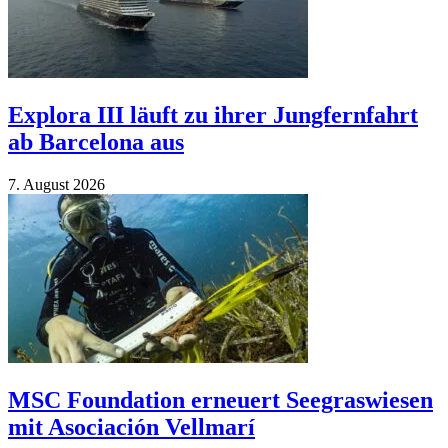
Explora III läuft zu ihrer Jungfernfahrt
ab Barcelona aus
7. Au­gust 2026
MSC Foundation erneuert Seegraswiesen
mit Asociación Vellmarí