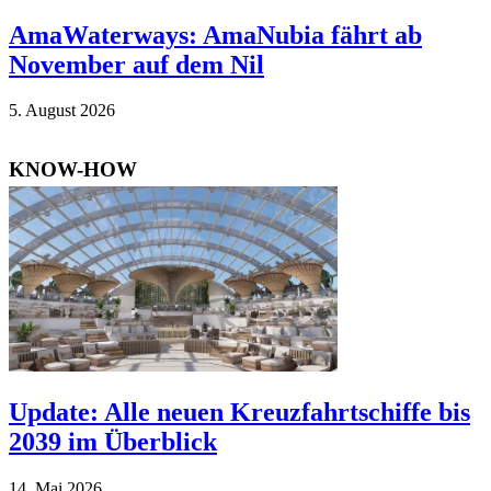
AmaWaterways: AmaNubia fährt ab
November auf dem Nil
5. Au­gust 2026
KNOW-HOW
Update: Alle neuen Kreuzfahrtschiffe bis
2039 im Überblick
14. Mai 2026