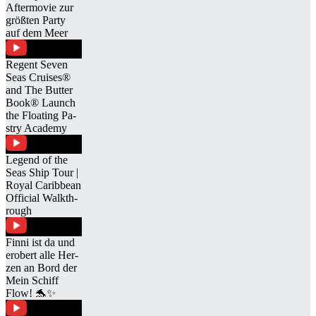
Af­ter­mo­vie zur
größ­ten Party
auf dem Meer
Re­gent Se­ven
Seas Crui­ses®
and The But­ter
Book® Launch
the Floa­ting Pa­
stry Aca­demy
Le­gend of the
Seas Ship Tour |
Royal Ca­rib­bean
Of­fi­cial Walk­th­
rough
Finni ist da und
er­obert alle Her­
zen an Bord der
Mein Schiff
Flow! 🐬✨