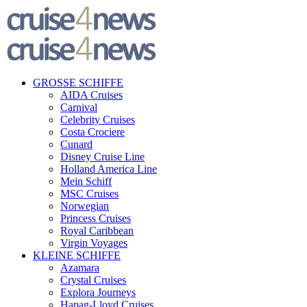
GROSSE SCHIFFE
AIDA Cruises
Carnival
Celebrity Cruises
Costa Crociere
Cunard
Disney Cruise Line
Holland America Line
Mein Schiff
MSC Cruises
Norwegian
Princess Cruises
Royal Caribbean
Virgin Voyages
KLEINE SCHIFFE
Azamara
Crystal Cruises
Explora Journeys
Hapag-Lloyd Cruises