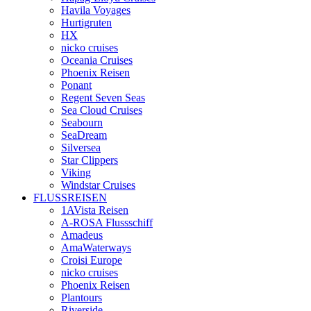
Havila Voyages
Hurtigruten
HX
nicko cruises
Oceania Cruises
Phoenix Reisen
Ponant
Regent Seven Seas
Sea Cloud Cruises
Seabourn
SeaDream
Silversea
Star Clippers
Viking
Windstar Cruises
FLUSSREISEN
1AVista Reisen
A‑ROSA Flussschiff
Amadeus
AmaWaterways
Croisi Europe
nicko cruises
Phoenix Reisen
Plantours
Riverside