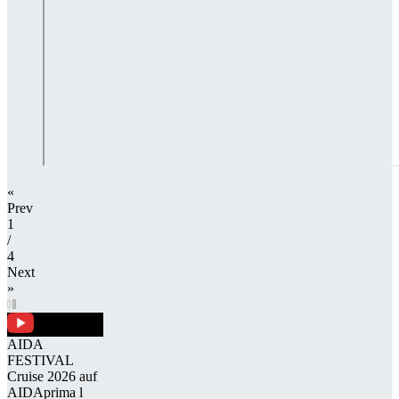
«
Prev
1
/​
4
Next
»
AIDA
FESTIVAL
Cruise 2026 auf
AID­A­prima l