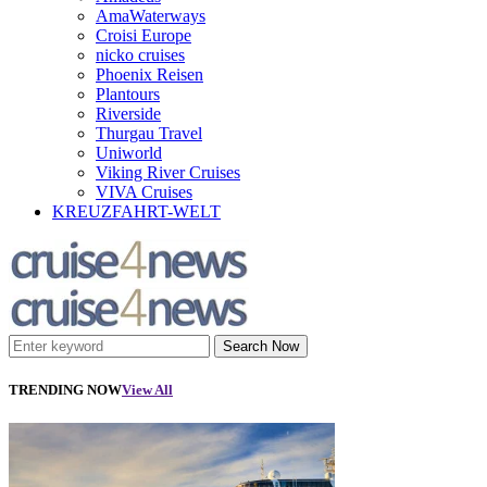
AmaWaterways
Croisi Europe
nicko cruises
Phoenix Reisen
Plantours
Riverside
Thurgau Travel
Uniworld
Viking River Cruises
VIVA Cruises
KREUZFAHRT-WELT
Search Now
TRENDING NOW
View All