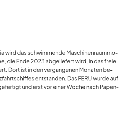
via wird das schwim­mende Ma­schi­nen­raum­mo­
­lee, die Ende 2023 ab­ge­lie­fert wird, in das freie
rt. Dort ist in den ver­gan­ge­nen Mo­na­ten be­
z­fahrt­schif­fes ent­stan­den. Das FERU wurde auf
e­fer­tigt und erst vor ei­ner Wo­che nach Pa­pen­