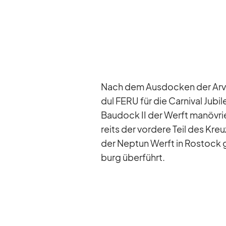
Nach dem Aus­do­cken der Ar­
dul FERU für die Car­ni­val Ju­bi
Bau­dock II der Werft ma­nö­vrie
reits der vor­dere Teil des Kreu
der Nep­tun Werft in Ros­tock g
burg über­führt.