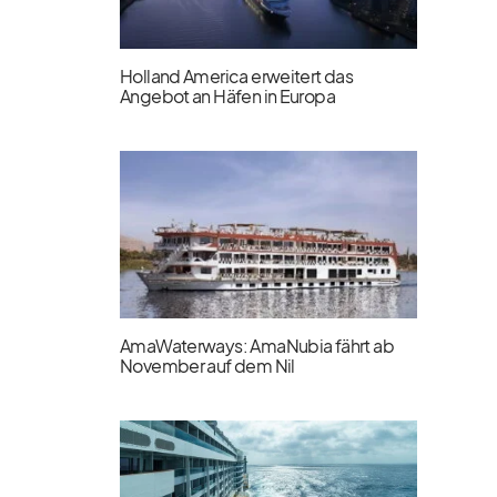
Holland America erweitert das
Angebot an Häfen in Europa
AmaWaterways: AmaNubia fährt ab
November auf dem Nil