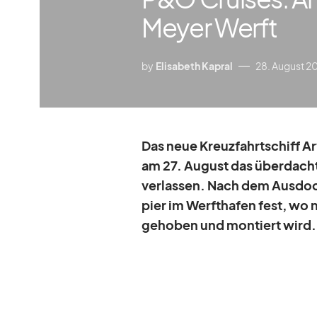
Meyer Werft
by
Elisabeth Kapral
28. August 2
Das neue Kreuz­fahrt­schiff Ar­
am 27. Au­gust das über­dacht
ver­las­sen. Nach dem Aus­do
pier im Werft­ha­fen fest, wo
ge­ho­ben und mon­tiert wird.