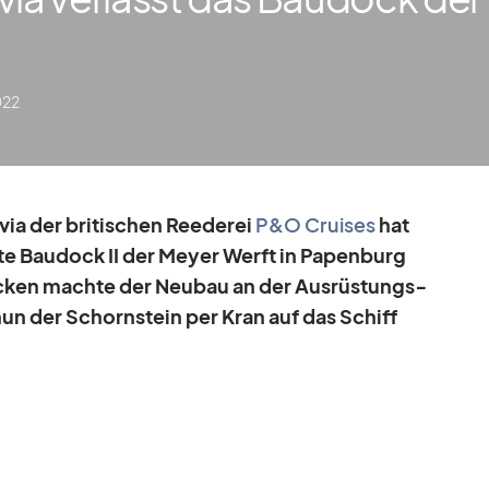
022
via der bri­ti­schen Ree­de­rei
P&O Crui­ses
hat
e Bau­dock II der Meyer Werft in Pa­pen­burg
­cken machte der Neu­bau an der Aus­rüs­tungs­
 nun der Schorn­stein per Kran auf das Schiff