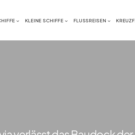
HIFFE
KLEINE SCHIFFE
FLUSSREISEN
KREUZF
via verlässt das Baudock der