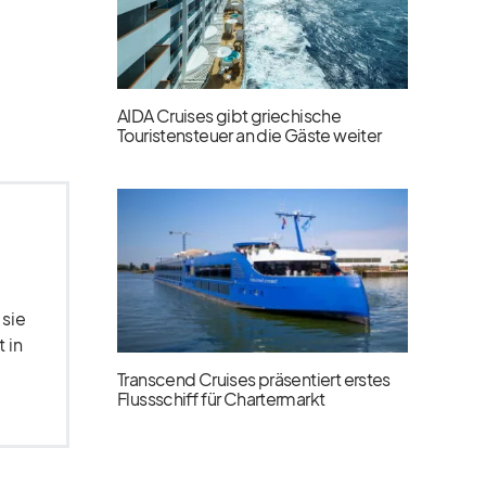
AIDA Cruises gibt griechische
Touristensteuer an die Gäste weiter
 sie
 in
Transcend Cruises präsentiert erstes
Flussschiff für Chartermarkt