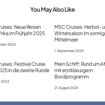
You May Also Like
ruises: Neue Reisen
MSC Cruises: Herbst- 
rika im Frühjahr 2025
Wintersaison im sonni
Mittelmeer
ember 2024
1. September 2024
uises: Festival Cruise
Mein Schiff: Rund um Af
025 in die zweite Runde
mit erstklassigem
Bordprogramm
t 2024
21. August 2024