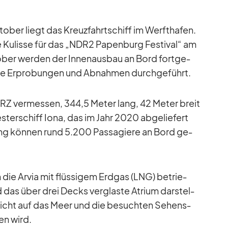
to­ber liegt das Kreuz­fahrt­schiff im Werft­ha­fen.
ie Ku­lisse für das „NDR2 Pa­pen­burg Fes­ti­val“ am
o­ber wer­den der In­nen­aus­bau an Bord fort­ge­
che Er­pro­bun­gen und Ab­nah­men durch­ge­führt.
 RZ ver­mes­sen, 344,5 Me­ter lang, 42 Me­ter breit
ter­schiff Iona, das im Jahr 2020 ab­ge­lie­fert
­lung kön­nen rund 5.200 Pas­sa­giere an Bord ge­
ie Ar­via mit flüs­si­gem Erd­gas (LNG) be­trie­
d das über drei Decks ver­glaste Atrium dar­stel­
s­sicht auf das Meer und die be­such­ten Se­hens­
en wird.