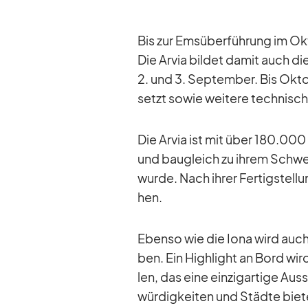
Bis zur Ems­über­füh­rung im Ok­
Die Ar­via bil­det da­mit auch d
2. und 3. Sep­tem­ber. Bis Ok­t
setzt so­wie wei­tere tech­ni­s
Die Ar­via ist mit über 180.000
und bau­gleich zu ih­rem Schwes­
wurde. Nach ih­rer Fer­tig­stel
hen.
Ebenso wie die Iona wird auch d
ben. Ein High­light an Bord wir
len, das eine ein­zig­ar­tige Au
wür­dig­kei­ten und Städte bie­t