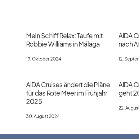
Mein Schiff Relax: Taufe mit
AIDA C
Robbie Williams in Málaga
nach Af
19. Oktober 2024
12. Sept
AIDA Cruises ändert die Pläne
AIDA Cr
für das Rote Meer im Frühjahr
geht 2
2025
22. Augus
30. August 2024