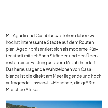
Mit Aga­dir und Ca­sa­blanca ste­hen da­bei zwei
höchst in­ter­es­sante Städte auf dem Rou­ten­
plan. Aga­dir prä­sen­tiert sich als mo­derne Küs­
ten­stadt mit schö­nen Strän­den und den Über­
res­ten ei­ner Fes­tung aus dem 16. Jahr­hun­dert.
Das her­aus­ra­gende Wahr­zei­chen von Ca­sa­
blanca ist die di­rekt am Meer lie­gende und hoch
auf­ra­gende Hassan-II.-Moschee, die größte
Mo­schee Afri­kas.