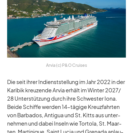
Ar­via (c) P&O Crui­ses
Die seit ih­rer In­dienst­stel­lung im Jahr 2022 in der
Ka­ri­bik kreu­zende Ar­via er­hält im Win­ter 2027/​
28 Un­ter­stüt­zung durch ihre Schwes­ter Iona.
Beide Schiffe wer­den 14-tä­gige Kreuz­fahr­ten
von Bar­ba­dos, An­ti­gua und St. Kitts aus un­ter­
neh­men und da­bei In­seln wie Tor­tola, St. Maar­
ten, Mar­ti­ni­que, Saint Lu­cia und Gre­nada an­lau­