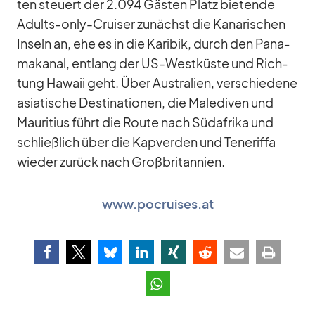
ten steu­ert der 2.094 Gäs­ten Platz bie­tende
Adults-only-Crui­ser zu­nächst die Ka­na­ri­schen
In­seln an, ehe es in die Ka­ri­bik, durch den Pa­na­
ma­ka­nal, ent­lang der US-West­küste und Rich­
tung Ha­waii geht. Über Aus­tra­lien, ver­schie­dene
asia­ti­sche De­sti­na­tio­nen, die Ma­le­di­ven und
Mau­ri­tius führt die Route nach Süd­afrika und
schließ­lich über die Kap­ver­den und Te­ne­riffa
wie­der zu­rück nach Groß­bri­tan­nien.
www.pocruises.at