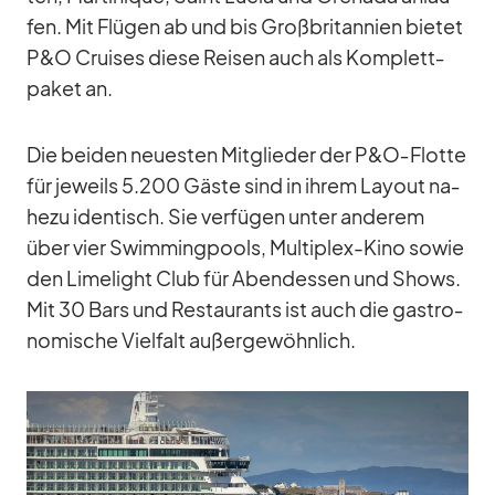
fen. Mit Flü­gen ab und bis Groß­bri­tan­nien bie­tet
P&O Crui­ses diese Rei­sen auch als Kom­plett­
pa­ket an.
Die bei­den neu­es­ten Mit­glie­der der P&O‑Flotte
für je­weils 5.200 Gäste sind in ih­rem Lay­out na­
hezu iden­tisch. Sie ver­fü­gen un­ter an­de­rem
über vier Swim­ming­pools, Mul­ti­plex-Kino so­wie
den Li­me­light Club für Abend­essen und Shows.
Mit 30 Bars und Re­stau­rants ist auch die gas­tro­
no­mi­sche Viel­falt au­ßer­ge­wöhn­lich.