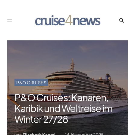
P&O CRUISES
P&O Cruises: Kanaren,
Karibik und Weltreise im
Winter 27/​28
von
Elisabeth Kapral
14. November 2025