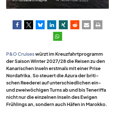
P&O Crui­ses
würzt im Kreuz­fahrt­pro­gramm
der Sai­son Win­ter 2027/​28 die Rei­sen zu den
Ka­na­ri­schen In­seln erst­mals mit ei­ner Prise
Nord­afrika. So steu­ert die Azura der bri­ti­
schen Ree­de­rei auf un­ter­schied­li­chen ein-
und zwei­wö­chi­gen Turns ab und bis Te­ne­riffa
nicht nur die ein­zel­nen In­seln des Ewi­gen
Früh­lings an, son­dern auch Hä­fen in Ma­rokko.