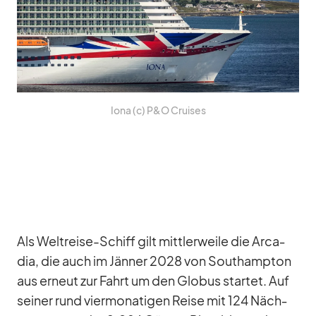
Iona (c) P&O Crui­ses
Als Welt­reise-Schiff gilt mitt­ler­weile die Ar­ca­
dia, die auch im Jän­ner 2028 von Sout­hamp­ton
aus er­neut zur Fahrt um den Glo­bus star­tet. Auf
sei­ner rund vier­mo­na­ti­gen Reise mit 124 Näch­