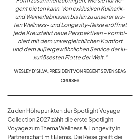
Form zu­sam­men­zu­brin­gen, wie sie nur Re­
gent bie­ten kann. Von ex­klu­si­ven Ku­li­na­rik-
und Wein­erleb­nis­sen bis hin zu un­se­rer ers­
ten Well­ness- und Lon­ge­vity-Reise er­öff­net
jede Kreuz­fahrt neue Per­spek­ti­ven – kom­bi­
niert mit dem un­ver­gleich­li­chen Kom­fort
und dem au­ßer­ge­wöhn­li­chen Ser­vice der lu­
xu­riö­ses­ten Flotte der Welt.“
WES­LEY D’SILVA, PRE­SI­DENT VON RE­GENT SE­VEN SEAS
CRUI­SES
Zu den Hö­he­punk­ten der Spot­light Voyage
Coll­ec­tion 2027 zählt die erste Spot­light
Voyage zum Thema Well­ness & Lon­ge­vity in
Part­ner­schaft mit El­emis. Die Reise greift die