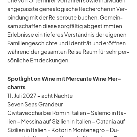
che von Or­ten ih­rer Vor­fah­ren so­wie in­di­vi­du­ell
an­ge­passte ge­nea­lo­gi­sche Re­cher­chen in Ver­
bin­dung mit der Rei­se­route bu­chen. Ge­mein­
sam schaf­fen diese sorg­fäl­tig ab­ge­stimm­ten
Er­leb­nisse ein tie­fe­res Ver­ständ­nis der ei­ge­nen
Fa­mi­li­en­ge­schichte und Iden­ti­tät und er­öff­nen
wäh­rend der ge­sam­ten Reise Raum für sehr per­
sön­li­che Ent­de­ckun­gen.
Spot­light on Wine mit Mer­cante Wine Mer­
chants
11. Juli 2027 – acht Nächte
Se­ven Seas Gran­deur
Ci­vi­ta­vec­chia bei Rom in Ita­lien – Sa­lerno in Ita­
lien – Mes­sina auf Si­zi­lien in Ita­lien – Ca­ta­nia auf
Si­zi­lien in Ita­lien – Ko­tor in Mon­te­ne­gro – Du­