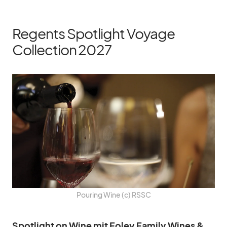
Regents Spotlight Voyage
Collection 2027
Pou­ring Wine (c) RSSC
Spot­light on Wine mit Fo­ley Fa­mily Wi­nes &