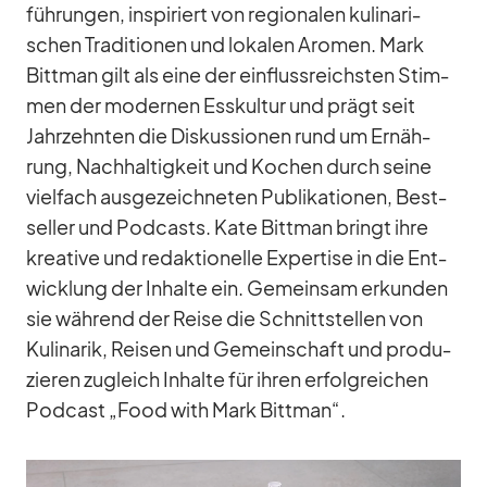
füh­run­gen, in­spi­riert von re­gio­na­len ku­li­na­ri­
schen Tra­di­tio­nen und lo­ka­len Aro­men. Mark
Bitt­man gilt als eine der ein­fluss­reichs­ten Stim­
men der mo­der­nen Ess­kul­tur und prägt seit
Jahr­zehn­ten die Dis­kus­sio­nen rund um Er­näh­
rung, Nach­hal­tig­keit und Ko­chen durch seine
viel­fach aus­ge­zeich­ne­ten Pu­bli­ka­tio­nen, Best­
sel­ler und Pod­casts. Kate Bitt­man bringt ihre
krea­tive und re­dak­tio­nelle Ex­per­tise in die Ent­
wick­lung der In­halte ein. Ge­mein­sam er­kun­den
sie wäh­rend der Reise die Schnitt­stel­len von
Ku­li­na­rik, Rei­sen und Ge­mein­schaft und pro­du­
zie­ren zu­gleich In­halte für ih­ren er­folg­rei­chen
Pod­cast „Food with Mark Bitt­man“.