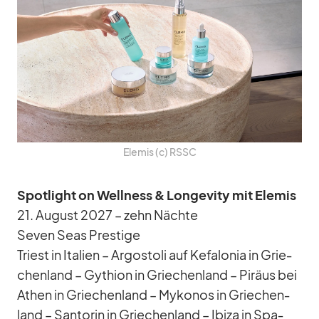
El­emis (c) RSSC
Spot­light on Well­ness & Lon­ge­vity mit El­emis
21. Au­gust 2027 – zehn Nächte
Se­ven Seas Pres­tige
Tri­est in Ita­lien – Ar­gos­toli auf Ke­fa­lo­nia in Grie­
chen­land – Gy­thion in Grie­chen­land – Pi­räus bei
Athen in Grie­chen­land – My­ko­nos in Grie­chen­
land – San­to­rin in Grie­chen­land – Ibiza in Spa­