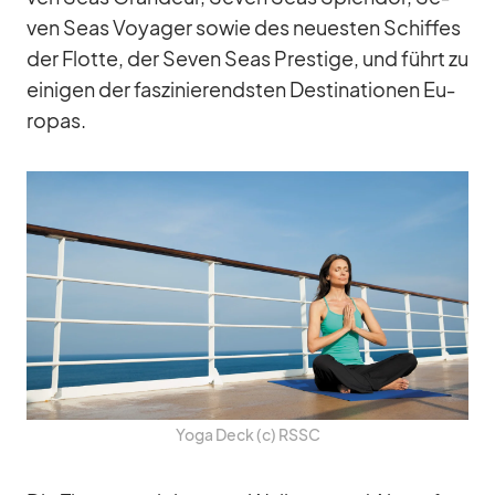
ven Seas Voy­a­ger so­wie des neu­es­ten Schif­fes
der Flotte, der Se­ven Seas Pres­tige, und führt zu
ei­ni­gen der fas­zi­nie­rends­ten De­sti­na­tio­nen Eu­
ro­pas.
Yoga Deck (c) RSSC