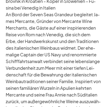
brov­nik in Kroa­tien – Ko­per in Slo­we­nien – Fu­
sina bei Ve­ne­dig in Ita­lien
An Bord der Se­ven Seas Gran­deur be­glei­tet Ja­
mes Mer­cante, Grün­der von Mer­cante Wine
Mer­chants, die Gäste auf ei­ner in­spi­rie­ren­den
Reise von Rom nach Ve­ne­dig, die sich dem
Erbe, der Hand­werks­kunst und den Tra­di­tio­nen
des ita­lie­ni­schen Wein­baus wid­met. Der ehe­
ma­lige Cap­tain der US Navy und re­nom­mierte
Schiff­fahrts­an­walt ver­bin­det seine le­bens­lange
Ver­bun­den­heit zum Meer mit ei­ner tie­fen Lei­
den­schaft für die Be­wah­rung der ita­lie­ni­schen
Wein­bau­tra­di­tio­nen sei­ner Fa­mi­lie. In­spi­riert von
sei­nen fa­mi­liä­ren Wur­zeln in Apu­lien kehr­ten
Mer­cante und seine Frau An­nie nach Süd­ita­lien
zu­rück, um au­ßer­ge­wöhn­li­che Weine aus­zu­wäh­