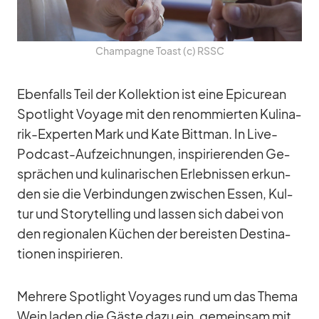
Cham­pa­gne Toast (c) RSSC
Eben­falls Teil der Kol­lek­tion ist eine Epi­cu­rean
Spot­light Voyage mit den re­nom­mier­ten Ku­li­na­
rik-Ex­per­ten Mark und Kate Bitt­man. In Live-
Pod­cast-Auf­zeich­nun­gen, in­spi­rie­ren­den Ge­
sprä­chen und ku­li­na­ri­schen Er­leb­nis­sen er­kun­
den sie die Ver­bin­dun­gen zwi­schen Es­sen, Kul­
tur und Sto­rytel­ling und las­sen sich da­bei von
den re­gio­na­len Kü­chen der be­reis­ten De­sti­na­
tio­nen in­spi­rie­ren.
Meh­rere Spot­light Voy­a­ges rund um das Thema
Wein la­den die Gäste dazu ein, ge­mein­sam mit