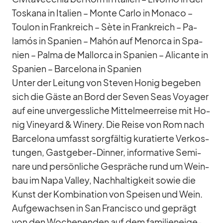
Tos­kana in Ita­lien – Monte Carlo in Mo­naco –
Tou­lon in Frank­reich – Sète in Frank­reich – Pa­
lamós in Spa­nien – Mahón auf Me­norca in Spa­
nien – Palma de Mal­lorca in Spa­nien – Ali­cante in
Spa­nien – Bar­ce­lona in Spa­nien
Un­ter der Lei­tung von Ste­ven Ho­nig be­ge­ben
sich die Gäste an Bord der Se­ven Seas Voy­a­ger
auf eine un­ver­gess­li­che Mit­tel­meer­reise mit Ho­
nig Vi­ney­ard & Wi­nery. Die Reise von Rom nach
Bar­ce­lona um­fasst sorg­fäl­tig ku­ra­tierte Ver­kos­
tun­gen, Gast­ge­ber-Din­ner, in­for­ma­tive Se­mi­
nare und per­sön­li­che Ge­sprä­che rund um Wein­
bau im Napa Val­ley, Nach­hal­tig­keit so­wie die
Kunst der Kom­bi­na­tion von Spei­sen und Wein.
Auf­ge­wach­sen in San Fran­cisco und ge­prägt
von den Wo­chen­en­den auf dem fa­mi­li­en­ei­ge­