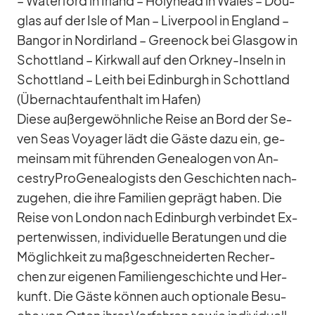
– Wa­ter­ford in Ir­land – Ho­ly­head in Wales – Dou­
glas auf der Isle of Man – Li­ver­pool in Eng­land –
Ban­gor in Nord­ir­land – Gree­nock bei Glas­gow in
Schott­land – Kirk­wall auf den Ork­ney-In­seln in
Schott­land – Leith bei Edin­burgh in Schott­land
(Über­nacht­auf­ent­halt im Ha­fen)
Diese au­ßer­ge­wöhn­li­che Reise an Bord der Se­
ven Seas Voy­a­ger lädt die Gäste dazu ein, ge­
mein­sam mit füh­ren­den Ge­nea­lo­gen von An­
cestry­Pro­Ge­nea­lo­gists den Ge­schich­ten nach­
zu­ge­hen, die ihre Fa­mi­lien ge­prägt ha­ben. Die
Reise von Lon­don nach Edin­burgh ver­bin­det Ex­
per­ten­wis­sen, in­di­vi­du­elle Be­ra­tun­gen und die
Mög­lich­keit zu maß­ge­schnei­der­ten Re­cher­
chen zur ei­ge­nen Fa­mi­li­en­ge­schichte und Her­
kunft. Die Gäste kön­nen auch op­tio­nale Be­su­