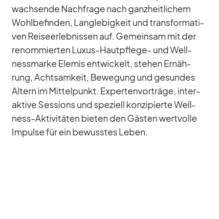
wach­sende Nach­frage nach ganz­heit­li­chem
Wohl­be­fin­den, Lang­le­big­keit und trans­for­ma­ti­
ven Rei­se­er­leb­nis­sen auf. Ge­mein­sam mit der
re­nom­mier­ten Lu­xus-Haut­pflege- und Well­
ness­marke El­emis ent­wi­ckelt, ste­hen Er­näh­
rung, Acht­sam­keit, Be­we­gung und ge­sun­des
Al­tern im Mit­tel­punkt. Ex­per­ten­vor­träge, in­ter­
ak­tive Ses­si­ons und spe­zi­ell kon­zi­pierte Well­
ness-Ak­ti­vi­tä­ten bie­ten den Gäs­ten wert­volle
Im­pulse für ein be­wuss­tes Le­ben.