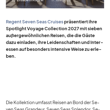
Re­gent Se­ven Seas Crui­ses
prä­sen­tiert ihre
Spot­light Voyage Coll­ec­tion 2027 mit sie­ben
au­ßer­ge­wöhn­li­chen Rei­sen, die die Gäste
dazu ein­la­den, ihre Lei­den­schaf­ten und In­ter­
es­sen auf be­son­ders in­ten­sive Weise zu er­le­
ben.
Die Kol­lek­tion um­fasst Rei­sen an Bord der Se­
ven Seas Gran­deur, Se­ven Seas Sple­ndor, Se­