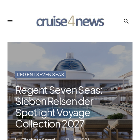
REGENT SEVEN SEAS
Regent Seven Seas:
Sieben Reisen der
Spotlight Voyage
Collection 2027
by
Elisabeth Kapral
17. Juni 2026