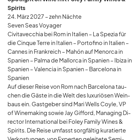
Spi­rits
24. März 2027 – zehn Nächte
Se­ven Seas Voy­a­ger
Ci­vi­ta­vec­chia bei Rom in Ita­lien – La Spe­zia für
die Cin­que Terre in Ita­lien – Por­to­fino in Ita­lien –
Can­nes in Frank­reich – Mahón auf Me­norca in
Spa­nien – Palma de Mal­lorca in Spa­nien – Ibiza in
Spa­nien – Va­len­cia in Spa­nien – Bar­ce­lona in
Spa­nien
Auf die­ser Reise von Rom nach Bar­ce­lona tau­
chen die Gäste in die Welt des lu­xu­riö­sen Wein­
baus ein. Gast­ge­ber sind Mari Wells Coyle, VP
of Wi­ne­ma­king so­wie Jay Gif­ford, Ma­na­ging Di­
rec­tor In­ter­na­tio­nal bei Fo­ley Fa­mily Wi­nes &
Spi­rits. Die Reise um­fasst sorg­fäl­tig ku­ra­tierte
Ver­kos­tun­gen, von Ex­per­ten ge­lei­tete Se­mi­