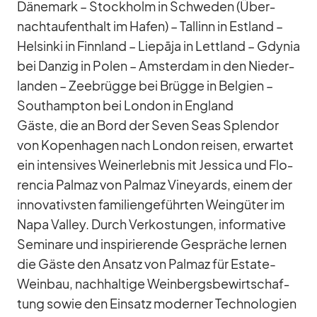
Dä­ne­mark – Stock­holm in Schwe­den (Über­
nacht­auf­ent­halt im Ha­fen) – Tal­linn in Est­land –
Hel­sinki in Finn­land – Liepāja in Lett­land – Gdy­nia
bei Dan­zig in Po­len – Ams­ter­dam in den Nie­der­
lan­den – Zee­brügge bei Brügge in Bel­gien –
Sout­hamp­ton bei Lon­don in Eng­land
Gäste, die an Bord der Se­ven Seas Sple­ndor
von Ko­pen­ha­gen nach Lon­don rei­sen, er­war­tet
ein in­ten­si­ves Wein­erleb­nis mit Jes­sica und Flo­
ren­cia Pal­maz von Pal­maz Vi­ney­ards, ei­nem der
in­no­va­tivs­ten fa­mi­li­en­ge­führ­ten Wein­gü­ter im
Napa Val­ley. Durch Ver­kos­tun­gen, in­for­ma­tive
Se­mi­nare und in­spi­rie­rende Ge­sprä­che ler­nen
die Gäste den An­satz von Pal­maz für Es­tate-
Wein­bau, nach­hal­tige Wein­bergs­be­wirt­schaf­
tung so­wie den Ein­satz mo­der­ner Tech­no­lo­gien