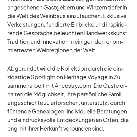
an­ge­se­he­nen Gast­ge­bern und Win­zern tie­fer in
die Welt des Wein­baus ein­zu­tau­chen. Ex­klu­sive
Ver­kos­tun­gen, fun­dierte Ein­bli­cke und in­spi­rie­
rende Ge­sprä­che be­leuch­ten Hand­werks­kunst,
Tra­di­tion und In­no­va­tion in ei­ni­gen der re­nom­
mier­tes­ten Wein­re­gio­nen der Welt.
Ab­ge­run­det wird die Kol­lek­tion durch die ein­
zig­ar­tige Spot­light on He­ri­tage Voyage in Zu­
sam­men­ar­beit mit Ancestry.com. Die Gäste er­
hal­ten die Mög­lich­keit, ihre per­sön­li­che Fa­mi­li­
en­ge­schichte zu er­for­schen, un­ter­stützt durch
füh­rende Ge­nea­lo­gen, in­di­vi­du­elle Be­ra­tun­gen
und ein­drucks­volle Ent­de­ckun­gen an Or­ten, die
eng mit ih­rer Her­kunft ver­bun­den sind.