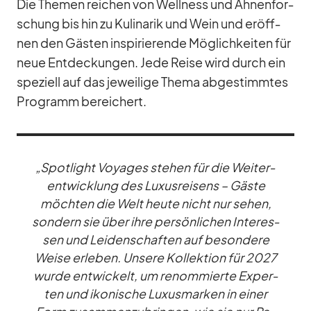
Die The­men rei­chen von Well­ness und Ah­nen­for­
schung bis hin zu Ku­li­na­rik und Wein und er­öff­
nen den Gäs­ten in­spi­rie­rende Mög­lich­kei­ten für
neue Ent­de­ckun­gen. Jede Reise wird durch ein
spe­zi­ell auf das je­wei­lige Thema ab­ge­stimm­tes
Pro­gramm be­rei­chert.
„Spot­light Voy­a­ges ste­hen für die Wei­ter­
ent­wick­lung des Lu­xus­rei­sens – Gäste
möch­ten die Welt heute nicht nur se­hen,
son­dern sie über ihre per­sön­li­chen In­ter­es­
sen und Lei­den­schaf­ten auf be­son­dere
Weise er­le­ben. Un­sere Kol­lek­tion für 2027
wurde ent­wi­ckelt, um re­nom­mierte Ex­per­
ten und iko­ni­sche Lu­xus­mar­ken in ei­ner