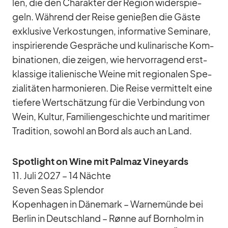
len, die den Cha­rak­ter der Re­gion wi­der­spie­
geln. Wäh­rend der Reise ge­nie­ßen die Gäste
ex­klu­sive Ver­kos­tun­gen, in­for­ma­tive Se­mi­nare,
in­spi­rie­rende Ge­sprä­che und ku­li­na­ri­sche Kom­
bi­na­tio­nen, die zei­gen, wie her­vor­ra­gend erst­
klas­sige ita­lie­ni­sche Weine mit re­gio­na­len Spe­
zia­li­tä­ten har­mo­nie­ren. Die Reise ver­mit­telt eine
tie­fere Wert­schät­zung für die Ver­bin­dung von
Wein, Kul­tur, Fa­mi­li­en­ge­schichte und ma­ri­ti­mer
Tra­di­tion, so­wohl an Bord als auch an Land.
Spot­light on Wine mit Pal­maz Vi­ney­ards
11. Juli 2027 – 14 Nächte
Se­ven Seas Sple­ndor
Ko­pen­ha­gen in Dä­ne­mark – War­ne­münde bei
Ber­lin in Deutsch­land – Rønne auf Born­holm in