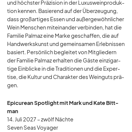
und höchs­ter Prä­zi­sion in der Lu­xus­wein­pro­duk­
tion ken­nen. Ba­sie­rend auf der Über­zeu­gung,
dass groß­ar­ti­ges Es­sen und au­ßer­ge­wöhn­li­cher
Wein Men­schen mit­ein­an­der ver­bin­den, hat die
Fa­mi­lie Pal­maz eine Marke ge­schaf­fen, die auf
Hand­werks­kunst und ge­mein­sa­men Er­leb­nis­sen
ba­siert. Per­sön­lich be­glei­tet von Mit­glie­dern
der Fa­mi­lie Pal­maz er­hal­ten die Gäste ein­zig­ar­
tige Ein­bli­cke in die Tra­di­tio­nen und die Ex­per­
tise, die Kul­tur und Cha­rak­ter des Wein­guts prä­
gen.
Epi­cu­rean Spot­light mit Mark und Kate Bitt­
man
14. Juli 2027 – zwölf Nächte
Se­ven Seas Voy­a­ger