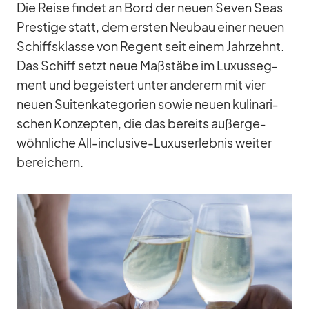
Die Reise fin­det an Bord der neuen Se­ven Seas
Pres­tige statt, dem ers­ten Neu­bau ei­ner neuen
Schiffs­klasse von Re­gent seit ei­nem Jahr­zehnt.
Das Schiff setzt neue Maß­stäbe im Lu­xus­seg­
ment und be­geis­tert un­ter an­de­rem mit vier
neuen Sui­ten­ka­te­go­rien so­wie neuen ku­li­na­ri­
schen Kon­zep­ten, die das be­reits au­ßer­ge­
wöhn­li­che All-in­clu­sive-Lu­xus­er­leb­nis wei­ter
be­rei­chern.