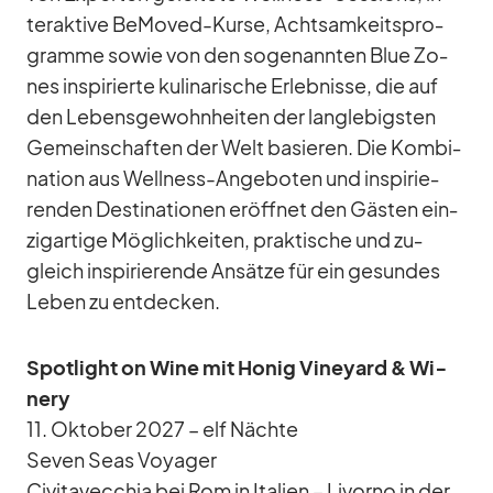
ter­ak­tive Be­Mo­ved-Kurse, Acht­sam­keits­pro­
gramme so­wie von den so­ge­nann­ten Blue Zo­
nes in­spi­rierte ku­li­na­ri­sche Er­leb­nisse, die auf
den Le­bens­ge­wohn­hei­ten der lang­le­bigs­ten
Ge­mein­schaf­ten der Welt ba­sie­ren. Die Kom­bi­
na­tion aus Well­ness-An­ge­bo­ten und in­spi­rie­
ren­den De­sti­na­tio­nen er­öff­net den Gäs­ten ein­
zig­ar­tige Mög­lich­kei­ten, prak­ti­sche und zu­
gleich in­spi­rie­rende An­sätze für ein ge­sun­des
Le­ben zu ent­de­cken.
Spot­light on Wine mit Ho­nig Vi­ney­ard & Wi­
nery
11. Ok­to­ber 2027 – elf Nächte
Se­ven Seas Voy­a­ger
Ci­vi­ta­vec­chia bei Rom in Ita­lien – Li­vorno in der