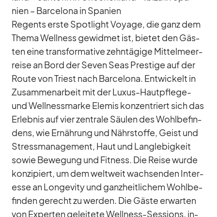
nien – Bar­ce­lona in Spa­nien
Re­gents erste Spot­light Voyage, die ganz dem
Thema Well­ness ge­wid­met ist, bie­tet den Gäs­
ten eine trans­for­ma­tive zehn­tä­gige Mit­tel­meer­
reise an Bord der Se­ven Seas Pres­tige auf der
Route von Tri­est nach Bar­ce­lona. Ent­wi­ckelt in
Zu­sam­men­ar­beit mit der Lu­xus-Haut­pflege-
und Well­ness­marke El­emis kon­zen­triert sich das
Er­leb­nis auf vier zen­trale Säu­len des Wohl­be­fin­
dens, wie Er­näh­rung und Nähr­stoffe, Geist und
Stress­ma­nage­ment, Haut und Lang­le­big­keit
so­wie Be­we­gung und Fit­ness. Die Reise wurde
kon­zi­piert, um dem welt­weit wach­sen­den In­ter­
esse an Lon­ge­vity und ganz­heit­li­chem Wohl­be­
fin­den ge­recht zu wer­den. Die Gäste er­war­ten
von Ex­per­ten ge­lei­tete Well­ness-Ses­si­ons, in­