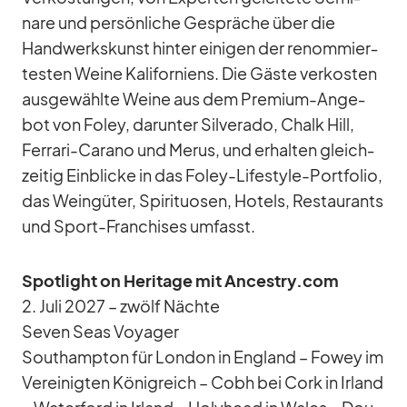
nare und per­sön­li­che Ge­sprä­che über die
Hand­werks­kunst hin­ter ei­ni­gen der re­nom­mier­
tes­ten Weine Ka­li­for­ni­ens. Die Gäste ver­kos­ten
aus­ge­wählte Weine aus dem Pre­mium-An­ge­
bot von Fo­ley, dar­un­ter Sil­ver­ado, Chalk Hill,
Fer­rari-Ca­rano und Me­rus, und er­hal­ten gleich­
zei­tig Ein­bli­cke in das Fo­ley-Life­style-Port­fo­lio,
das Wein­gü­ter, Spi­ri­tuo­sen, Ho­tels, Re­stau­rants
und Sport-Fran­chi­ses um­fasst.
Spot­light on He­ri­tage mit Ancestry.com
2. Juli 2027 – zwölf Nächte
Se­ven Seas Voy­a­ger
Sout­hamp­ton für Lon­don in Eng­land – Fowey im
Ver­ei­nig­ten Kö­nig­reich – Cobh bei Cork in Ir­land