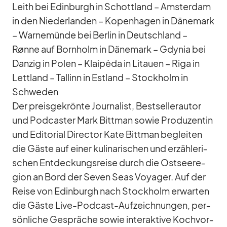
Leith bei Edin­burgh in Schott­land – Ams­ter­dam
in den Nie­der­lan­den – Ko­pen­ha­gen in Dä­ne­mark
– War­ne­münde bei Ber­lin in Deutsch­land –
Rønne auf Born­holm in Dä­ne­mark – Gdy­nia bei
Dan­zig in Po­len – Klaipėda in Li­tauen – Riga in
Lett­land – Tal­linn in Est­land – Stock­holm in
Schwe­den
Der preis­ge­krönte Jour­na­list, Best­sel­ler­au­tor
und Pod­cas­ter Mark Bitt­man so­wie Pro­du­zen­tin
und Edi­to­rial Di­rec­tor Kate Bitt­man be­glei­ten
die Gäste auf ei­ner ku­li­na­ri­schen und er­zäh­le­ri­
schen Ent­de­ckungs­reise durch die Ost­see­re­
gion an Bord der Se­ven Seas Voy­a­ger. Auf der
Reise von Edin­burgh nach Stock­holm er­war­ten
die Gäste Live-Pod­cast-Auf­zeich­nun­gen, per­
sön­li­che Ge­sprä­che so­wie in­ter­ak­tive Koch­vor­