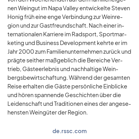
nen Wein­gut im Napa Val­ley ent­wi­ckelte Ste­ven
Ho­nig früh eine enge Ver­bin­dung zur Wein­re­
gion und zur Gast­freund­schaft. Nach ei­ner in­
ter­na­tio­na­len Kar­riere im Rad­sport, Sport­mar­
ke­ting und Busi­ness De­ve­lo­p­ment kehrte er im
Jahr 2000 zum Fa­mi­li­en­un­ter­neh­men zu­rück und
prägte seit­her maß­geb­lich die Be­rei­che Ver­
trieb, Gäs­te­er­leb­nis und nach­hal­tige Wein­
bergs­be­wirt­schaf­tung. Wäh­rend der ge­sam­ten
Reise er­hal­ten die Gäste per­sön­li­che Ein­bli­cke
und hö­ren span­nende Ge­schich­ten über die
Lei­den­schaft und Tra­di­tio­nen ei­nes der an­ge­se­
hens­ten Wein­gü­ter der Re­gion.
de.rssc.com