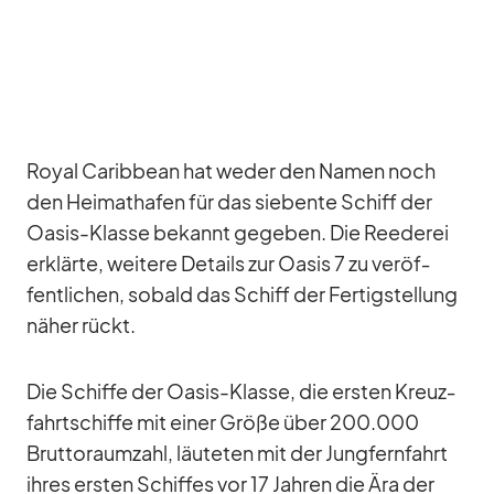
Royal Ca­rib­bean hat we­der den Na­men noch
den Hei­mat­ha­fen für das sie­bente Schiff der
Oa­sis-Klasse be­kannt ge­ge­ben. Die Ree­de­rei
er­klärte, wei­tere De­tails zur Oa­sis 7 zu ver­öf­
fent­li­chen, so­bald das Schiff der Fer­tig­stel­lung
nä­her rückt.
Die Schiffe der Oa­sis-Klasse, die ers­ten Kreuz­
fahrt­schiffe mit ei­ner Größe über 200.000
Brut­to­raum­zahl, läu­te­ten mit der Jung­fern­fahrt
ih­res ers­ten Schif­fes vor 17 Jah­ren die Ära der