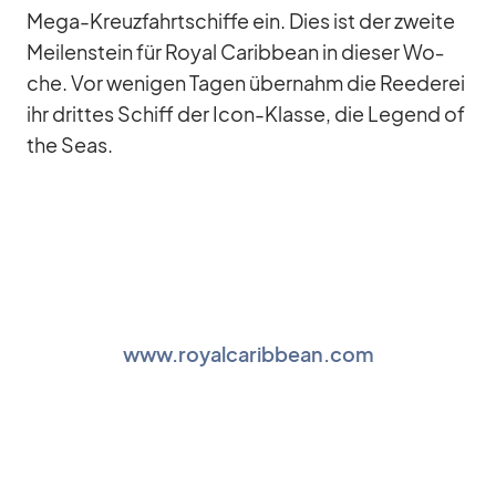
Mega-Kreuz­fahrt­schiffe ein. Dies ist der zweite
Mei­len­stein für Royal Ca­rib­bean in die­ser Wo­
che. Vor we­ni­gen Ta­gen über­nahm die Ree­de­rei
ihr drit­tes Schiff der Icon-Klasse, die Le­gend of
the Seas.
www.royalcaribbean.com