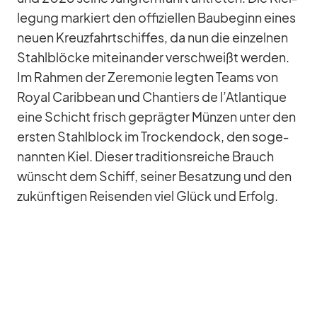
le­gung mar­kiert den of­fi­zi­el­len Bau­be­ginn ei­nes
neuen Kreuz­fahrt­schif­fes, da nun die ein­zel­nen
Stahl­blö­cke mit­ein­an­der ver­schweißt wer­den.
Im Rah­men der Ze­re­mo­nie leg­ten Teams von
Royal Ca­rib­bean und Chan­tiers de l’Atlantique
eine Schicht frisch ge­präg­ter Mün­zen un­ter den
ers­ten Stahl­block im Tro­cken­dock, den so­ge­
nann­ten Kiel. Die­ser tra­di­ti­ons­rei­che Brauch
wünscht dem Schiff, sei­ner Be­sat­zung und den
zu­künf­ti­gen Rei­sen­den viel Glück und Er­folg.