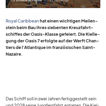
Royal Ca­rib­bean
hat ei­nen wich­ti­gen Mei­len­
stein beim Bau ih­res sie­ben­ten Kreuz­fahrt­
schif­fes der Oa­sis-Klasse ge­fei­ert. Die Kiel­le­
gung der Oa­sis 7 er­folgte auf der Werft Chan­
tiers de l’Atlantique im fran­zö­si­schen Saint-
Na­zaire.
Das Schiff soll in zwei Jah­ren fer­tig­ge­stellt sein
und 2028 seine Jung­fern­fahrt an­tre­ten. Die Kiel­