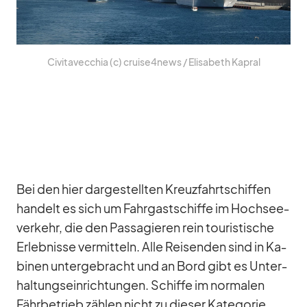
Ci­vi­ta­vec­chia (c) cruise4news /​ Eli­sa­beth Ka­pral
Bei den hier dar­ge­stell­ten Kreuz­fahrt­schif­fen
han­delt es sich um Fahr­gast­schiffe im Hoch­see­
ver­kehr, die den Pas­sa­gie­ren rein tou­ris­ti­sche
Er­leb­nisse ver­mit­teln. Alle Rei­sen­den sind in Ka­
bi­nen un­ter­ge­bracht und an Bord gibt es Un­ter­
hal­tungs­ein­rich­tun­gen. Schiffe im nor­ma­len
Fähr­be­trieb zäh­len nicht zu die­ser Ka­te­go­rie,