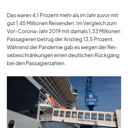
Das wa­ren 4,1 Pro­zent mehr als im Jahr zu­vor mit
gut 1,45 Mil­lio­nen Rei­sen­den. Im Ver­gleich zum
Vor-Co­rona-Jahr 2019 mit da­mals 1,33 Mil­lio­nen
Pas­sa­gie­ren be­trug der An­stieg 13,5 Pro­zent.
Wäh­rend der Pan­de­mie gab es we­gen der Rei­
se­be­schrän­kun­gen ei­nen deut­li­chen Rück­gang
bei den Pas­sa­gier­zah­len.