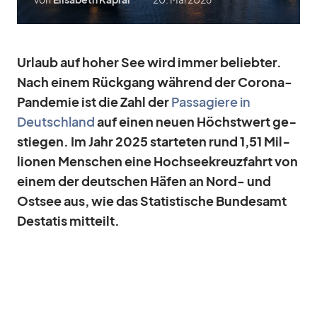
Ur­laub auf ho­her See wird im­mer be­lieb­ter.
Nach ei­nem Rück­gang wäh­rend der Co­rona-
Pan­de­mie ist die Zahl der
Pas­sa­giere in
Deutsch­land
auf ei­nen neuen Höchst­wert ge­
stie­gen. Im Jahr 2025 star­te­ten rund 1,51 Mil­
lio­nen Men­schen eine Hoch­see­kreuz­fahrt von
ei­nem der deut­schen Hä­fen an Nord- und
Ost­see aus, wie das Sta­tis­ti­sche Bun­des­amt
De­sta­tis mit­teilt.