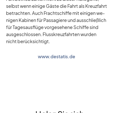
selbst wenn ei­nige Gäste die Fahrt als Kreuz­fahrt
be­trach­ten. Auch Fracht­schiffe mit ei­ni­gen we­
ni­gen Ka­bi­nen für Pas­sa­giere und aus­schließ­lich
für Ta­ges­aus­flüge vor­ge­se­hene Schiffe sind
aus­ge­schlos­sen. Fluss­kreuz­fahr­ten wur­den
nicht be­rück­sich­tigt.
www.destatis.de