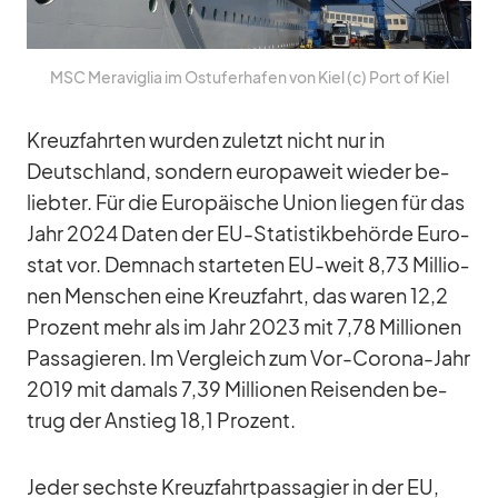
MSC Me­ra­vi­glia im Ost­ufer­ha­fen von Kiel (c) Port of Kiel
Kreuz­fahr­ten wur­den zu­letzt nicht nur in
Deutsch­land, son­dern eu­ro­pa­weit wie­der be­
lieb­ter. Für die Eu­ro­päi­sche Union lie­gen für das
Jahr 2024 Da­ten der EU-Sta­tis­tik­be­hörde Eu­ro­
stat vor. Dem­nach star­te­ten EU-weit 8,73 Mil­lio­
nen Men­schen eine Kreuz­fahrt, das wa­ren 12,2
Pro­zent mehr als im Jahr 2023 mit 7,78 Mil­lio­nen
Pas­sa­gie­ren. Im Ver­gleich zum Vor-Co­rona-Jahr
2019 mit da­mals 7,39 Mil­lio­nen Rei­sen­den be­
trug der An­stieg 18,1 Pro­zent.
Je­der sechste Kreuz­fahrt­pas­sa­gier in der EU,