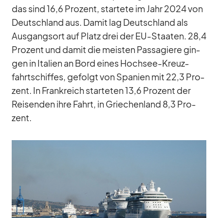
das sind 16,6 Pro­zent, star­tete im Jahr 2024 von
Deutsch­land aus. Da­mit lag Deutsch­land als
Aus­gangs­ort auf Platz drei der EU-Staa­ten. 28,4
Pro­zent und da­mit die meis­ten Pas­sa­giere gin­
gen in Ita­lien an Bord ei­nes Hoch­see-Kreuz­
fahrt­schif­fes, ge­folgt von Spa­nien mit 22,3 Pro­
zent. In Frank­reich star­te­ten 13,6 Pro­zent der
Rei­sen­den ihre Fahrt, in Grie­chen­land 8,3 Pro­
zent.