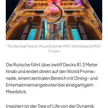
The Spi­ral @ Tree of Life an Bord der MSC World Asia (c) MSC
Crui­ses
Die Rut­sche führt über zwölf Decks 81,3 Me­ter
hinab und en­det di­rekt auf der World Pro­me­
nade, ei­nem zen­tra­len Be­reich mit Di­ning- und
En­ter­tain­men­t­an­ge­bo­ten bei ein­zig­ar­ti­gem
Meer­blick.
In­spi­riert ist der Tree of Life von der Dy­na­mik