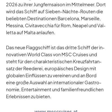
2026 zu ih­rer Jung­fern­sai­son im Mit­tel­meer. Dort
wird das Schiff auf Sie­ben-Nächte-Rou­ten die
be­lieb­ten De­sti­na­tio­nen Bar­ce­lona, Mar­seille,
Mes­sina, Ci­vi­ta­vec­chia für Rom, Nea­pel und Val­
letta auf Malta an­lau­fen.
Das neue Flagg­schiff ist das dritte Schiff der in­
no­va­ti­ven World Class von MSC Crui­ses und
steht für den cha­rak­te­ris­ti­schen Kreuz­fahrt­an­
satz der Ree­de­rei, eu­ro­päi­sches De­sign mit
glo­ba­len Ein­flüs­sen zu ver­ei­nen und an Bord
eine große Aus­wahl an in­ter­na­tio­na­ler Gas­tro­
no­mie, En­ter­tain­ment und fa­mi­li­en­freund­li­chen
Er­leb­nis­sen zu bie­ten.
www.msccruises.at