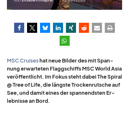
MSC Crui­ses
hat neue Bil­der des mit Span­
nung er­war­te­ten Flagg­schiffs MSC World Asia
ver­öf­fent­licht. Im Fo­kus steht da­bei The Spi­ral
@ Tree of Life, die längste Tro­cken­rut­sche auf
See, und da­mit ei­nes der span­nends­ten Er­
leb­nisse an Bord.