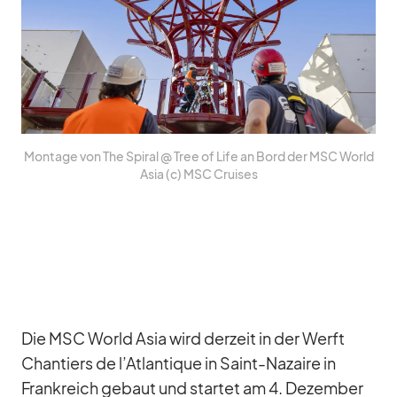
Mon­tage von The Spi­ral @ Tree of Life an Bord der MSC World
Asia (c) MSC Crui­ses
Die MSC World Asia wird der­zeit in der Werft
Chan­tiers de l’Atlantique in Saint-Na­zaire in
Frank­reich ge­baut und star­tet am 4. De­zem­ber