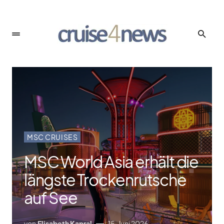
MSC CRUISES
MSC World Asia erhält die
längste Trockenrutsche
auf See
von
Elisabeth Kapral
15. Juni 2026