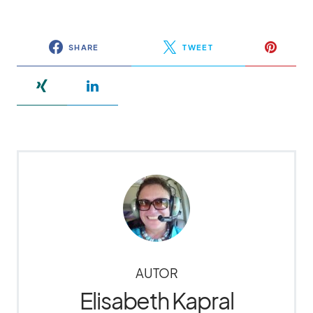
SHARE
TWEET
AUTOR
Elisabeth Kapral