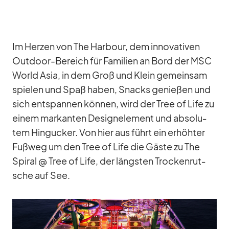
Im Her­zen von The Har­bour, dem in­no­va­ti­ven
Out­door-Be­reich für Fa­mi­lien an Bord der MSC
World Asia, in dem Groß und Klein ge­mein­sam
spie­len und Spaß ha­ben, Snacks ge­nie­ßen und
sich ent­span­nen kön­nen, wird der Tree of Life zu
ei­nem mar­kan­ten De­sign­ele­ment und ab­so­lu­
tem Hin­gu­cker. Von hier aus führt ein er­höh­ter
Fuß­weg um den Tree of Life die Gäste zu The
Spi­ral @ Tree of Life, der längs­ten Tro­cken­rut­
sche auf See.