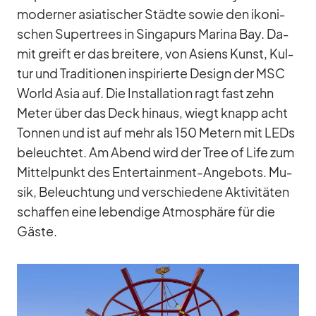
mo­der­ner asia­ti­scher Städte so­wie den iko­ni­
schen Su­per­trees in Sin­ga­purs Ma­rina Bay. Da­
mit greift er das brei­tere, von Asi­ens Kunst, Kul­
tur und Tra­di­tio­nen in­spi­rierte De­sign der MSC
World Asia auf. Die In­stal­la­tion ragt fast zehn
Me­ter über das Deck hin­aus, wiegt knapp acht
Ton­nen und ist auf mehr als 150 Me­tern mit LEDs
be­leuch­tet. Am Abend wird der Tree of Life zum
Mit­tel­punkt des En­ter­tain­ment-An­ge­bots. Mu­
sik, Be­leuch­tung und ver­schie­dene Ak­ti­vi­tä­ten
schaf­fen eine le­ben­dige At­mo­sphäre für die
Gäste.