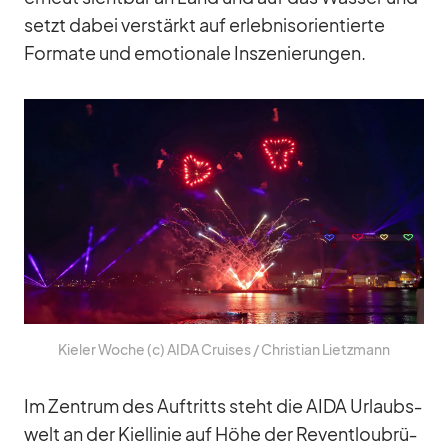
setzt da­bei ver­stärkt auf er­leb­nis­ori­en­tierte
For­mate und emo­tio­nale In­sze­nie­run­gen.
Kie­ler Wo­che (c) AIDA Crui­ses /​ Chris­tian Lietz­mann
Im Zen­trum des Auf­tritts steht die AIDA Ur­laubs­
welt an der Kiel­li­nie auf Höhe der Re­vent­lou­brü­