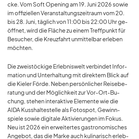
cke. Vom Soft Ope­ning am 19. Juni 2026 so­wie
im of­fi­zi­el­len Ver­an­stal­tungs­zeit­raum vom 20.
bis 28. Juni, täg­lich von 11:00 bis 22:00 Uhr ge­
öff­net, wird die Flä­che zu ei­nem Treff­punkt für
Be­su­cher, die Kreuz­fahrt un­mit­tel­bar er­le­ben
möch­ten.
Die zwei­stö­ckige Er­leb­nis­welt ver­bin­det In­for­
ma­tion und Un­ter­hal­tung mit di­rek­tem Blick auf
die Kie­ler Förde. Ne­ben per­sön­li­cher Rei­se­be­
ra­tung und der Mög­lich­keit zur Vor-Ort-Bu­
chung, ste­hen in­ter­ak­tive Ele­mente wie die
AIDA Kuss­hal­te­stelle als Fo­to­spot, Ge­winn­
spiele so­wie di­gi­tale Ak­ti­vie­run­gen im Fo­kus.
Neu ist 2026 ein er­wei­ter­tes gas­tro­no­mi­sches
An­ge­bot, das die Marke auch ku­li­na­risch er­leb­