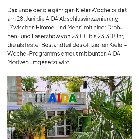
Das Ende der dies­jäh­ri­gen Kie­ler Wo­che bil­det
am 28. Juni die AIDA Ab­schluss­in­sze­nie­rung
„Zwi­schen Him­mel und Meer“ mit ei­ner Droh­
nen- und La­ser­show von 23:00 bis 23:30 Uhr,
die als fes­ter Be­stand­teil des of­fi­zi­el­len Kie­ler-
Wo­che-Pro­gramms er­neut mit bun­ten AIDA
Mo­ti­ven um­ge­setzt wird.