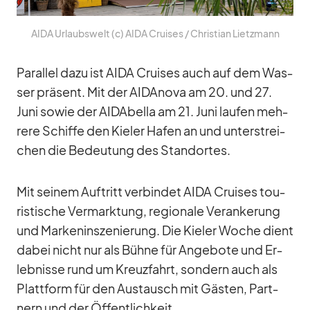
AIDA Ur­laubs­welt (c) AIDA Crui­ses /​ Chris­tian Lietz­mann
Par­al­lel dazu ist AIDA Crui­ses auch auf dem Was­
ser prä­sent. Mit der AID­A­nova am 20. und 27.
Juni so­wie der AI­DA­bella am 21. Juni lau­fen meh­
rere Schiffe den Kie­ler Ha­fen an und un­ter­strei­
chen die Be­deu­tung des Stand­or­tes.
Mit sei­nem Auf­tritt ver­bin­det AIDA Crui­ses tou­
ris­ti­sche Ver­mark­tung, re­gio­nale Ver­an­ke­rung
und Mar­ken­in­sze­nie­rung. Die Kie­ler Wo­che dient
da­bei nicht nur als Bühne für An­ge­bote und Er­
leb­nisse rund um Kreuz­fahrt, son­dern auch als
Platt­form für den Aus­tausch mit Gäs­ten, Part­
nern und der Öf­fent­lich­keit.