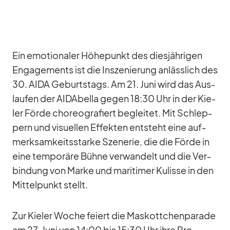
Ein emo­tio­na­ler Hö­he­punkt des dies­jäh­ri­gen
En­ga­ge­ments ist die In­sze­nie­rung an­läss­lich des
30. AIDA Ge­burts­tags. Am 21. Juni wird das Aus­
lau­fen der AI­DA­bella ge­gen 18:30 Uhr in der Kie­
ler Förde cho­reo­gra­fiert be­glei­tet. Mit Schlep­
pern und vi­su­el­len Ef­fek­ten ent­steht eine auf­
merk­sam­keits­starke Sze­ne­rie, die die Förde in
eine tem­po­räre Bühne ver­wan­delt und die Ver­
bin­dung von Marke und ma­ri­ti­mer Ku­lisse in den
Mit­tel­punkt stellt.
Zur Kie­ler Wo­che fei­ert die Mas­kott­chen­pa­rade
am 27. Juni von 14:00 bis 15:30 Uhr ihre Pre­