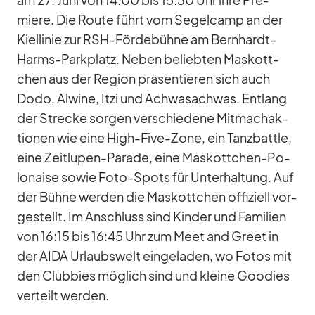
miere. Die Route führt vom Se­gel­camp an der
Kiel­li­nie zur RSH-För­de­bühne am Bern­hardt-
Harms-Park­platz. Ne­ben be­lieb­ten Mas­kott­
chen aus der Re­gion prä­sen­tie­ren sich auch
Dodo, Al­wine, Itzi und Ach­wa­sach­was. Ent­lang
der Stre­cke sor­gen ver­schie­dene Mit­mach­ak­
tio­nen wie eine High-Five-Zone, ein Tanz­battle,
eine Zeit­lu­pen-Pa­rade, eine Mas­kott­chen-Po­
lo­naise so­wie Foto-Spots für Un­ter­hal­tung. Auf
der Bühne wer­den die Mas­kott­chen of­fi­zi­ell vor­
ge­stellt. Im An­schluss sind Kin­der und Fa­mi­lien
von 16:15 bis 16:45 Uhr zum Meet and Greet in
der AIDA Ur­laubs­welt ein­ge­la­den, wo Fo­tos mit
den Club­bies mög­lich sind und kleine Goo­dies
ver­teilt wer­den.