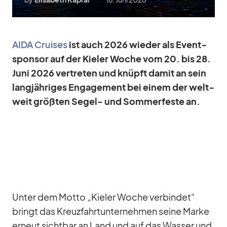
AIDA Crui­ses
ist auch 2026 wie­der als Event­
spon­sor auf der Kie­ler Wo­che vom 20. bis 28.
Juni 2026 ver­tre­ten und knüpft da­mit an sein
lang­jäh­ri­ges En­ga­ge­ment bei ei­nem der welt­
weit größ­ten Se­gel- und Som­mer­feste an.
Un­ter dem Motto „Kie­ler Wo­che ver­bin­det“
bringt das Kreuz­fahrt­un­ter­neh­men seine Marke
er­neut sicht­bar an Land und auf das Was­ser und