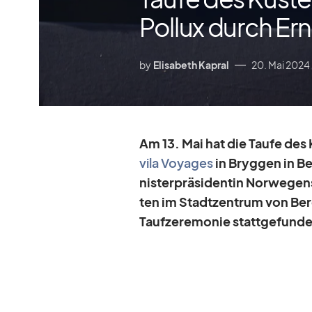
Pollux durch Er
by
Elisabeth Kapral
20. Mai 2024
Am 13. Mai hat die Taufe des Kü
vila Voy­a­ges
in Bryg­gen in Be
nis­ter­prä­si­den­tin Nor­we­gen
ten im Stadt­zen­trum von Ber­ge
Tauf­ze­re­mo­nie statt­ge­fun­d