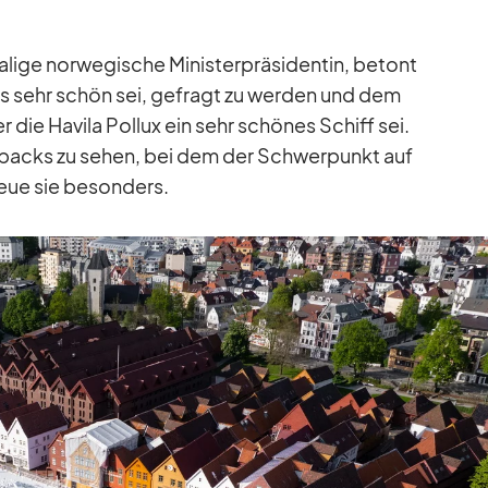
lige nor­we­gi­sche Mi­nis­ter­prä­si­den­tin, be­tont
 es sehr schön sei, ge­fragt zu wer­den und dem
 die Ha­vila Pol­lux ein sehr schö­nes Schiff sei.
ie­packs zu se­hen, bei dem der Schwer­punkt auf
reue sie be­son­ders.