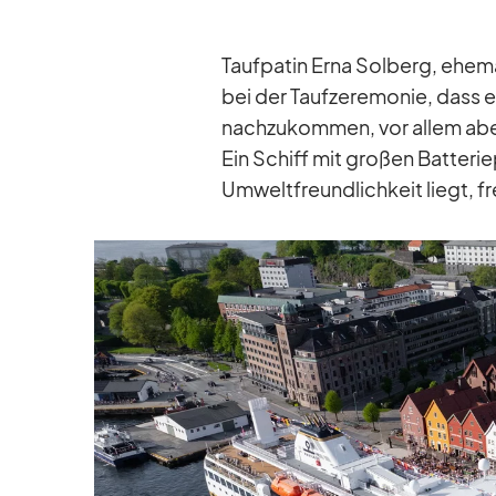
Tauf­pa­tin Erna Sol­berg, ehe­ma­
bei der Tauf­ze­re­mo­nie, dass
nach­zu­kom­men, vor al­lem aber
Ein Schiff mit gro­ßen Bat­te­r
Um­welt­freund­lich­keit liegt, f