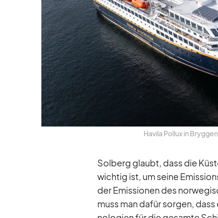
Ha­vila Pol­lux in Bryg­gen
Sol­berg glaubt, dass die Küs­te
wich­tig ist, um seine Emis­si­on
der Emis­sio­nen des nor­we­gi­s
muss man da­für sor­gen, dass 
no­lo­gien für die ge­samte Schif