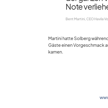
Note ver­lie­h
Bent Mar­tini, CEO Ha­vila Vo
Mar­tini hatte Sol­berg wäh­ren
Gäste ei­nen Vor­ge­schmack a
ka­men.
www