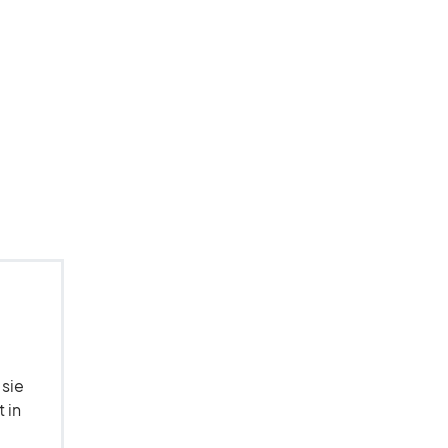
 sie
 in