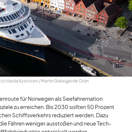
 (c) Ha­vila Kys­tru­ten /​ Mar­tin Gis­keg­jerde Oclin
n­route für Nor­we­gen als See­fah­rer­na­tion
s­ziele zu er­rei­chen. Bis 2030 soll­ten 50 Pro­zent
chen Schiffs­ver­kehrs re­du­ziert wer­den. Dazu
die Fäh­ren we­ni­ger aus­sto­ßen und neue Tech­
f­fahrts­in­dus­trie ent­wi­ckelt wer­den.