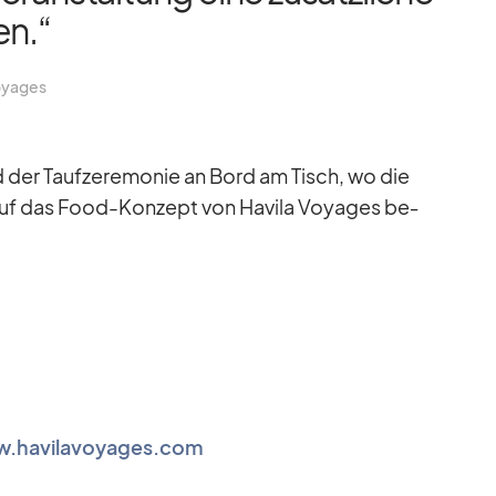
en.“
y­a­ges
d der Tauf­ze­re­mo­nie an Bord am Tisch, wo die
uf das Food-Kon­zept von Ha­vila Voy­a­ges be­
.havilavoyages.com