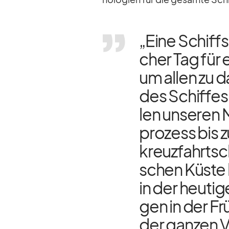
„Eine Schiffst­
cher Tag für e
um al­len zu da
des Schif­fes
len un­se­ren 
pro­zess bis z
kreuz­fahrt­sc
schen Küste be
in der heu­ti
gen in der Fr
der gan­zen Ve