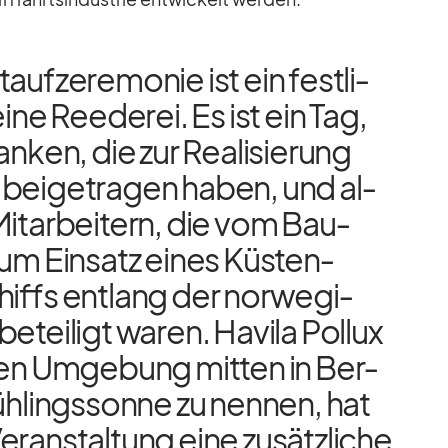
auf­ze­re­mo­nie ist ein fest­li­
ine Ree­de­rei. Es ist ein Tag,
n­ken, die zur Rea­li­sie­rung
 bei­getra­gen ha­ben, und al­
Mit­ar­bei­tern, die vom Bau­
um Ein­satz ei­nes Küs­ten­
hiffs ent­lang der nor­we­gi­
­tei­ligt wa­ren. Ha­vila Pol­lux
­gen Um­ge­bung mit­ten in Ber­
üh­lings­sonne zu nen­nen, hat
r­an­stal­tung eine zu­sätz­li­che