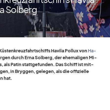
na Solberg
s­ten­kreuz­fahrt­schiffs Ha­vila Pol­lux von
Ha­
r­gen durch Erna Sol­berg, der ehe­ma­li­gen Mi­
s, als Pa­tin statt­ge­fun­den. Das Schiff ist mit­
n, in Bryg­gen, ge­le­gen, als die of­fi­zi­elle
en hat.