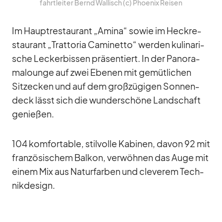
fahrt­lei­ter Bernd Wal­lisch (c) Phoe­nix Rei­sen
Im Haupt­re­stau­rant „Amina“ so­wie im Heck­re­
stau­rant „Trat­to­ria Ca­mi­netto“ wer­den ku­li­na­ri­
sche Le­cker­bis­sen prä­sen­tiert. In der Pan­or­a­
ma­lounge auf zwei Ebe­nen mit ge­müt­li­chen
Sitz­ecken und auf dem groß­zü­gi­gen Son­nen­
deck lässt sich die wun­der­schöne Land­schaft
ge­nie­ßen.
104 kom­for­ta­ble, stil­volle Ka­bi­nen, da­von 92 mit
fran­zö­si­schem Bal­kon, ver­wöh­nen das Auge mit
ei­nem Mix aus Na­tur­far­ben und cle­ve­rem Tech­
nik­de­sign.