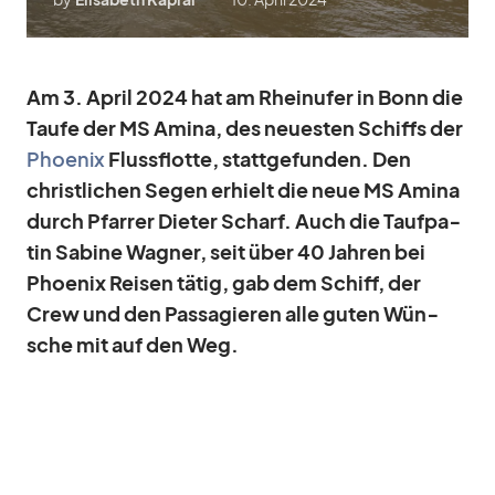
Am 3. April 2024 hat am Rhein­ufer in Bonn die
Taufe der MS Amina, des neu­es­ten Schiffs der
Phoe­nix
Fluss­flotte, statt­ge­fun­den. Den
christ­li­chen Se­gen er­hielt die neue MS Amina
durch Pfar­rer Die­ter Scharf. Auch die Tauf­pa­
tin Sa­bine Wag­ner, seit über 40 Jah­ren bei
Phoe­nix Rei­sen tä­tig, gab dem Schiff, der
Crew und den Pas­sa­gie­ren alle gu­ten Wün­
sche mit auf den Weg.