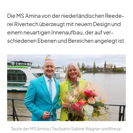
Die MS Amina von der nie­der­län­di­schen Ree­de­
rei Ri­ver­tech über­zeugt mit neuem De­sign und
ei­nem neu­ar­ti­gen In­nen­auf­bau, der auf ver­
schie­de­nen Ebe­nen und Be­rei­chen an­ge­legt ist.
Taufe der MS Amina /​ Tauf­pa­tin Sa­bine Wag­ner und Kreuz­