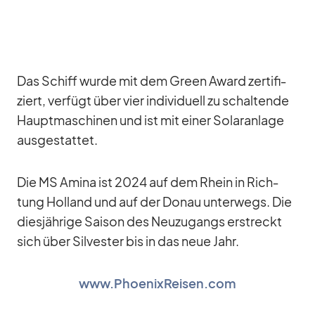
Das Schiff wurde mit dem Green Award zer­ti­fi­
ziert, ver­fügt über vier in­di­vi­du­ell zu schal­tende
Haupt­ma­schi­nen und ist mit ei­ner So­lar­an­lage
aus­ge­stat­tet.
Die MS Amina ist 2024 auf dem Rhein in Rich­
tung Hol­land und auf der Do­nau un­ter­wegs. Die
dies­jäh­rige Sai­son des Neu­zu­gangs er­streckt
sich über Sil­ves­ter bis in das neue Jahr.
www.PhoenixReisen.com