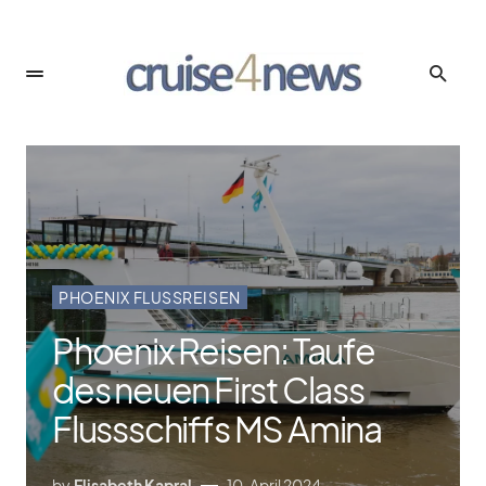
PHOENIX FLUSSREISEN
Phoenix Reisen: Taufe
des neuen First Class
Flussschiffs MS Amina
by
Elisabeth Kapral
10. April 2024