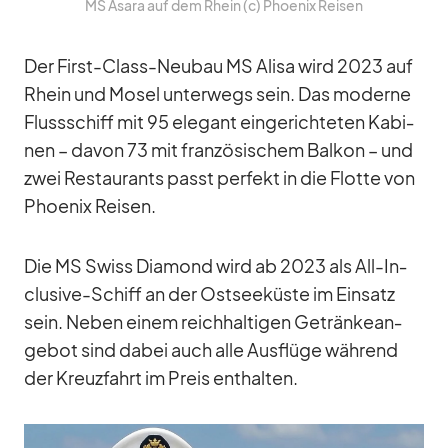
MS Asara auf dem Rhein (c) Phoe­nix Rei­sen
Der First-Class-Neu­bau MS Alisa wird 2023 auf
Rhein und Mo­sel un­ter­wegs sein. Das mo­derne
Fluss­schiff mit 95 ele­gant ein­ge­rich­te­ten Ka­bi­
nen – da­von 73 mit fran­zö­si­schem Bal­kon – und
zwei Re­stau­rants passt per­fekt in die Flotte von
Phoe­nix Rei­sen.
Die MS Swiss Dia­mond wird ab 2023 als All-In­
clu­sive-Schiff an der Ost­see­küste im Ein­satz
sein. Ne­ben ei­nem reich­hal­ti­gen Ge­trän­ke­an­
ge­bot sind da­bei auch alle Aus­flüge wäh­rend
der Kreuz­fahrt im Preis ent­hal­ten.