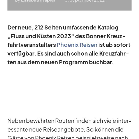
Der neue, 212 Sei­ten um­fas­sende Ka­ta­log
„Fluss und Küs­ten 2023“ des Bon­ner Kreuz­
fahrt­ver­an­stal­ters
Phoe­nix Rei­sen
ist ab so­fort
ver­füg­bar. Es sind auch schon alle Kreuz­fahr­
ten aus dem neuen Pro­gramm buch­bar.
Ne­ben be­währ­ten Rou­ten fin­den sich viele in­ter­
es­sante neue Rei­se­an­ge­bote. So kön­nen die
Gäste von Phoe­nix Rei­sen bei­spiels­weise nach