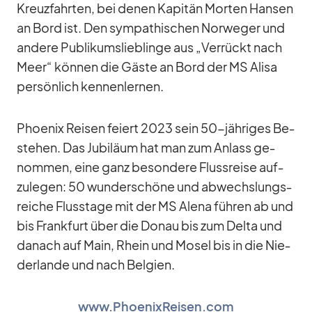
Kreuz­fahr­ten, bei de­nen Ka­pi­tän Mor­ten Han­sen
an Bord ist. Den sym­pa­thi­schen Nor­we­ger und
an­dere Pu­bli­kums­lieb­linge aus „Ver­rückt nach
Meer“ kön­nen die Gäste an Bord der MS Alisa
per­sön­lich ken­nen­ler­nen.
Phoe­nix Rei­sen fei­ert 2023 sein 50-jäh­ri­ges Be­
stehen. Das Ju­bi­läum hat man zum An­lass ge­
nom­men, eine ganz be­son­dere Fluss­reise auf­
zu­le­gen: 50 wun­der­schöne und ab­wechs­lungs­
rei­che Fluss­tage mit der MS Alena füh­ren ab und
bis Frank­furt über die Do­nau bis zum Delta und
da­nach auf Main, Rhein und Mo­sel bis in die Nie­
der­lande und nach Bel­gien.
www.PhoenixReisen.com