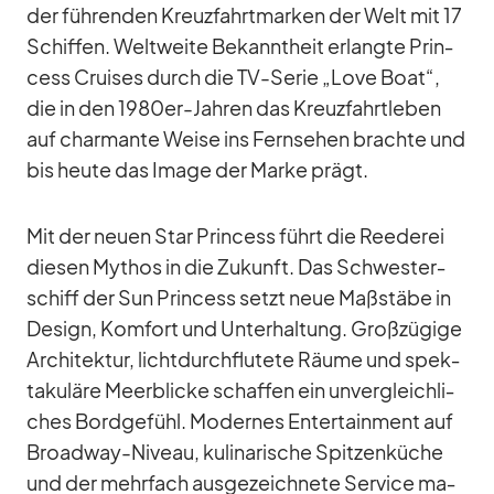
der füh­ren­den Kreuz­fahrt­mar­ken der Welt mit 17
Schif­fen. Welt­weite Be­kannt­heit er­langte Prin­
cess Crui­ses durch die TV-Se­rie „Love Boat“,
die in den 1980er-Jah­ren das Kreuz­fahrt­le­ben
auf char­mante Weise ins Fern­se­hen brachte und
bis heute das Image der Marke prägt.
Mit der neuen Star Prin­cess führt die Ree­de­rei
die­sen My­thos in die Zu­kunft. Das Schwes­ter­
schiff der Sun Prin­cess setzt neue Maß­stäbe in
De­sign, Kom­fort und Un­ter­hal­tung. Groß­zü­gige
Ar­chi­tek­tur, licht­durch­flu­tete Räume und spek­
ta­ku­läre Meer­bli­cke schaf­fen ein un­ver­gleich­li­
ches Bord­ge­fühl. Mo­der­nes En­ter­tain­ment auf
Broad­way-Ni­veau, ku­li­na­ri­sche Spit­zen­kü­che
und der mehr­fach aus­ge­zeich­nete Ser­vice ma­