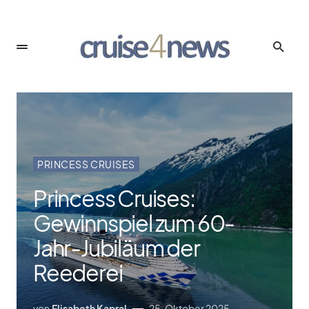
PRINCESS CRUISES
Princess Cruises:
Gewinnspiel zum 60-
Jahr-Jubiläum der
Reederei
von
Elisabeth Kapral
25. Oktober 2025