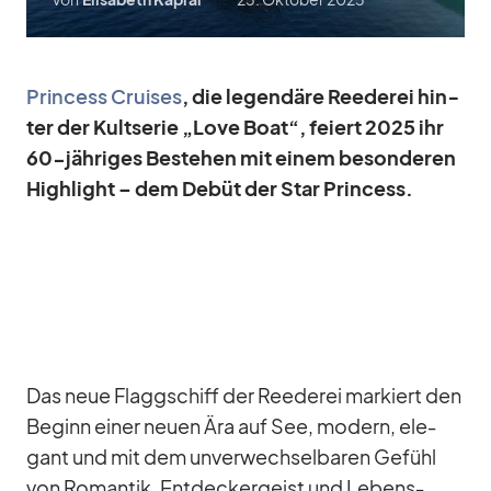
Prin­cess Crui­ses
, die le­gen­däre Ree­de­rei hin­
ter der Kult­se­rie „Love Boat“, fei­ert 2025 ihr
60-jäh­ri­ges Be­stehen mit ei­nem be­son­de­ren
High­light – dem De­büt der Star Prin­cess.
Das neue Flagg­schiff der Ree­de­rei mar­kiert den
Be­ginn ei­ner neuen Ära auf See, mo­dern, ele­
gant und mit dem un­ver­wech­sel­ba­ren Ge­fühl
von Ro­man­tik, Ent­de­cker­geist und Le­bens­