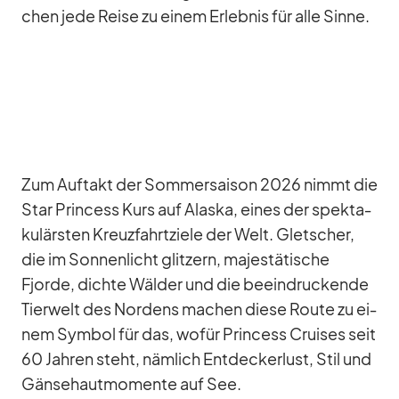
chen jede Reise zu ei­nem Er­leb­nis für alle Sinne.
Zum Auf­takt der Som­mer­sai­son 2026 nimmt die
Star Prin­cess Kurs auf Alaska, ei­nes der spek­ta­
ku­lärs­ten Kreuz­fahrt­ziele der Welt. Glet­scher,
die im Son­nen­licht glit­zern, ma­jes­tä­ti­sche
Fjorde, dichte Wäl­der und die be­ein­dru­ckende
Tier­welt des Nor­dens ma­chen diese Route zu ei­
nem Sym­bol für das, wo­für Prin­cess Crui­ses seit
60 Jah­ren steht, näm­lich Ent­de­cker­lust, Stil und
Gän­se­haut­mo­mente auf See.