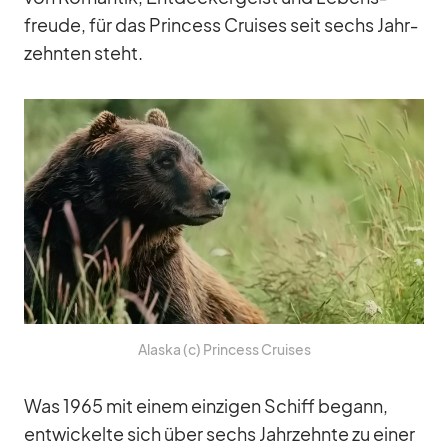
freude, für das Prin­cess Crui­ses seit sechs Jahr­
zehn­ten steht.
Alaska (c) Prin­cess Crui­ses
Was 1965 mit ei­nem ein­zi­gen Schiff be­gann,
ent­wi­ckelte sich über sechs Jahr­zehnte zu ei­ner