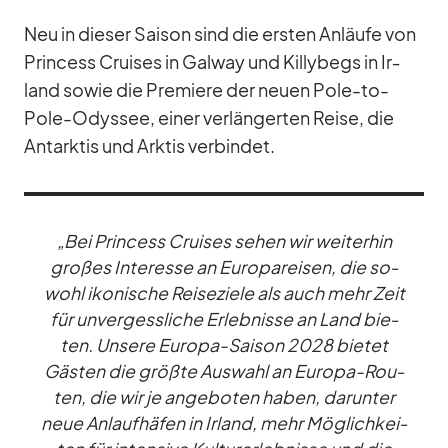
Neu in die­ser Sai­son sind die ers­ten An­läufe von
Prin­cess Crui­ses in Gal­way und Kil­ly­begs in Ir­
land so­wie die Pre­miere der neuen Pole-to-
Pole-Odys­see, ei­ner ver­län­ger­ten Reise, die
Ant­ark­tis und Ark­tis ver­bin­det.
„Bei Prin­cess Crui­ses se­hen wir wei­ter­hin
gro­ßes In­ter­esse an Eu­ro­pa­rei­sen, die so­
wohl iko­ni­sche Rei­se­ziele als auch mehr Zeit
für un­ver­gess­li­che Er­leb­nisse an Land bie­
ten. Un­sere Eu­ropa-Sai­son 2028 bie­tet
Gäs­ten die größte Aus­wahl an Eu­ropa-Rou­
ten, die wir je an­ge­bo­ten ha­ben, dar­un­ter
neue An­lauf­hä­fen in Ir­land, mehr Mög­lich­kei­