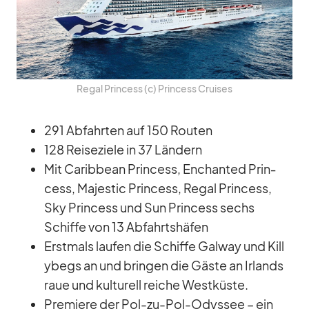
Re­gal Prin­cess (c) Prin­cess Crui­ses
291 Ab­fahr­ten auf 150 Rou­ten
128 Rei­se­ziele in 37 Län­dern
Mit Ca­rib­bean Prin­cess, En­chan­ted Prin­
cess, Ma­je­s­tic Prin­cess, Re­gal Prin­cess,
Sky Prin­cess und Sun Prin­cess sechs
Schiffe von 13 Ab­fahrts­hä­fen
Erst­mals lau­fen die Schiffe Gal­way und Kil­l
y­begs an und brin­gen die Gäste an Ir­lands
raue und kul­tu­rell rei­che West­küste.
Pre­miere der Pol-zu-Pol-Odys­see – ein