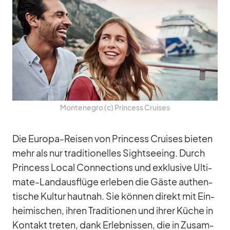
Mon­te­ne­gro (c) Prin­cess Crui­ses
Die Eu­ropa-Rei­sen von Prin­cess Crui­ses bie­ten
mehr als nur tra­di­tio­nel­les Sight­see­ing. Durch
Prin­cess Lo­cal Con­nec­tions und ex­klu­sive Ul­ti­
mate-Land­aus­flüge er­le­ben die Gäste au­then­
ti­sche Kul­tur haut­nah. Sie kön­nen di­rekt mit Ein­
hei­mi­schen, ih­ren Tra­di­tio­nen und ih­rer Kü­che in
Kon­takt tre­ten, dank Er­leb­nis­sen, die in Zu­sam­