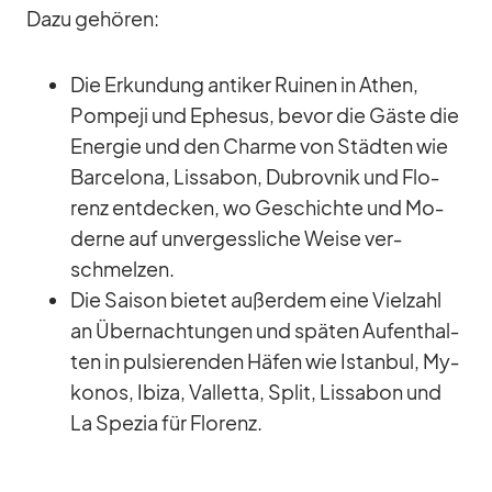
Dazu ge­hö­ren:
Die Er­kun­dung an­ti­ker Rui­nen in Athen,
Pom­peji und Ephe­sus, be­vor die Gäste die
En­er­gie und den Charme von Städ­ten wie
Bar­ce­lona, ​​Lis­sa­bon, Du­brov­nik und Flo­
renz ent­de­cken, wo Ge­schichte und Mo­
derne auf un­ver­gess­li­che Weise ver­
schmel­zen.
Die Sai­son bie­tet au­ßer­dem eine Viel­zahl
an Über­nach­tun­gen und spä­ten Auf­ent­hal­
ten in pul­sie­ren­den Hä­fen wie Is­tan­bul, My­
ko­nos, Ibiza, Val­letta, Split, Lis­sa­bon und
La Spe­zia für Flo­renz.