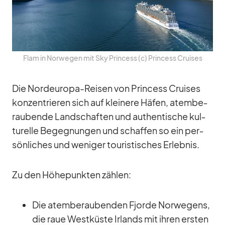
Flam in Nor­we­gen mit Sky Prin­cess (c) Prin­cess Crui­ses
Die Nord­eu­ropa-Rei­sen von Prin­cess Crui­ses
kon­zen­trie­ren sich auf klei­nere Hä­fen, atem­be­
rau­bende Land­schaf­ten und au­then­ti­sche kul­
tu­relle Be­geg­nun­gen und schaf­fen so ein per­
sön­li­ches und we­ni­ger tou­ris­ti­sches Er­leb­nis.
Zu den Hö­he­punk­ten zäh­len:
Die atem­be­rau­ben­den Fjorde Nor­we­gens,
die raue West­küste Ir­lands mit ih­ren ers­ten