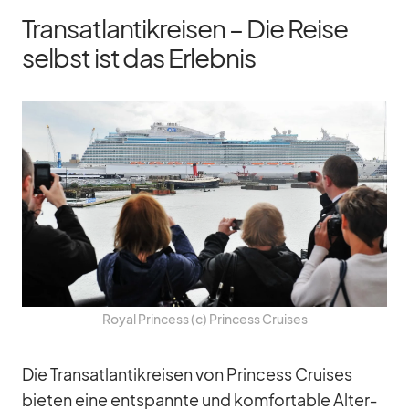
Transatlantikreisen – Die Reise
selbst ist das Erlebnis
Royal Prin­cess (c) Prin­cess Crui­ses
Die Trans­at­lan­tik­rei­sen von Prin­cess Crui­ses
bie­ten eine ent­spannte und kom­for­ta­ble Al­ter­