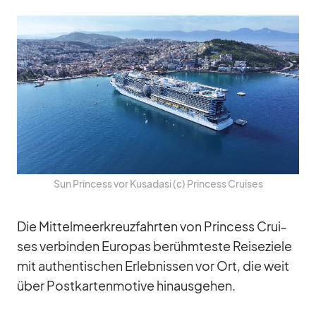
Sun Prin­cess vor Kusa­dasi (c) Prin­cess Crui­ses
Die Mit­tel­meer­kreuz­fahr­ten von Prin­cess Crui­
ses ver­bin­den Eu­ro­pas be­rühm­teste Rei­se­ziele
mit au­then­ti­schen Er­leb­nis­sen vor Ort, die weit
über Post­kar­ten­mo­tive hin­aus­ge­hen.