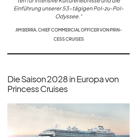
ten für in­ten­sive Kul­tur­er­leb­nisse und die
Ein­füh­rung un­se­rer 53-tä­gi­gen Pol-zu-Pol-
Odys­see.“
JIM BERRA, CHIEF COM­MER­CIAL OF­FI­CER VON PRIN­
CESS CRUI­SES
Die Saison 2028 in Europa von
Princess Cruises