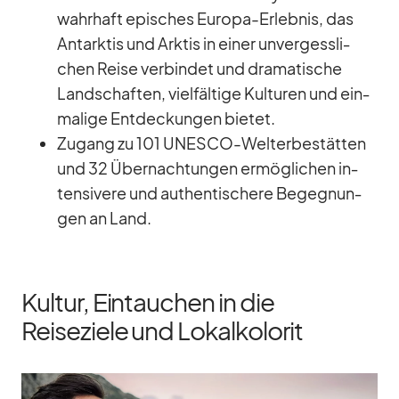
wahr­haft epi­sches Eu­ropa-Er­leb­nis, das
Ant­ark­tis und Ark­tis in ei­ner un­ver­gess­li­
chen Reise ver­bin­det und dra­ma­ti­sche
Land­schaf­ten, viel­fäl­tige Kul­tu­ren und ein­
ma­lige Ent­de­ckun­gen bie­tet.
Zu­gang zu 101 UNESCO-Welt­erbe­stät­ten
und 32 Über­nach­tun­gen er­mög­li­chen in­
ten­si­vere und au­then­ti­schere Be­geg­nun­
gen an Land.
Kultur, Eintauchen in die
Reiseziele und Lokalkolorit