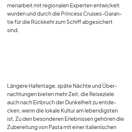
men­ar­beit mit re­gio­na­len Ex­per­ten ent­wi­ckelt
wur­den und durch die Prin­cess Crui­ses-Ga­ran­
tie für die Rück­kehr zum Schiff ab­ge­si­chert
sind.
Län­gere Ha­fen­tage, späte Nächte und Über­
nach­tun­gen bie­ten mehr Zeit, die Rei­se­ziele
auch nach Ein­bruch der Dun­kel­heit zu ent­de­
cken, wenn die lo­kale Kul­tur am le­ben­digs­ten
ist. Zu den be­son­de­ren Er­leb­nis­sen ge­hö­ren die
Zu­be­rei­tung von Pasta mit ei­ner ita­lie­ni­schen