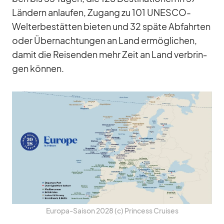
Län­dern an­lau­fen, Zu­gang zu 101 UNESCO-
Welt­erbe­stät­ten bie­ten und 32 späte Ab­fahr­ten
oder Über­nach­tun­gen an Land er­mög­li­chen,
da­mit die Rei­sen­den mehr Zeit an Land ver­brin­
gen kön­nen.
Eu­ropa-Sai­son 2028 (c) Prin­cess Crui­ses