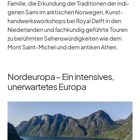
Fa­mi­lie, die Er­kun­dung der Tra­di­tio­nen der in­di­
ge­nen Sami im ark­ti­schen Nor­we­gen, Kunst­
hand­werks­work­shops bei Royal Delft in den
Nie­der­lan­den und fach­kun­dig ge­führte Tou­ren
zu be­rühm­ten Se­hens­wür­dig­kei­ten wie dem
Mont Saint-Mi­chel und dem an­ti­ken Athen.
Nordeuropa – Ein intensives,
unerwartetes Europa