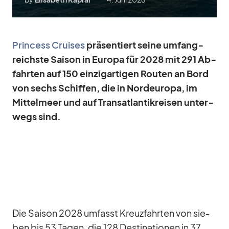
Prin­cess Crui­ses
prä­sen­tiert seine um­fang­
reichste Sai­son in Eu­ropa für 2028 mit 291 Ab­
fahr­ten auf 150 ein­zig­ar­ti­gen Rou­ten an Bord
von sechs Schif­fen, die in Nord­eu­ropa, im
Mit­tel­meer und auf Trans­at­lan­tik­rei­sen un­ter­
wegs sind.
Die Sai­son 2028 um­fasst Kreuz­fahr­ten von sie­
ben bis 53 Ta­gen, die 128 De­sti­na­tio­nen in 37