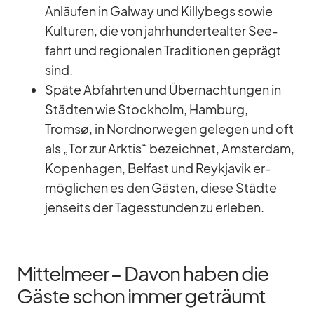
An­läu­fen in Gal­way und Kil­ly­begs so­wie
Kul­tu­ren, die von jahr­hun­der­te­al­ter See­
fahrt und re­gio­na­len Tra­di­tio­nen ge­prägt
sind.
Späte Ab­fahr­ten und Über­nach­tun­gen in
Städ­ten wie Stock­holm, Ham­burg,
Tromsø, in Nord­nor­we­gen ge­le­gen und oft
als „Tor zur Ark­tis“ be­zeich­net, Ams­ter­dam,
Ko­pen­ha­gen, Bel­fast und Reykja­vik er­
mög­li­chen es den Gäs­ten, diese Städte
jen­seits der Ta­ges­stun­den zu er­le­ben.
Mittelmeer – Davon haben die
Gäste schon immer geträumt