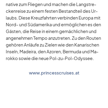
na­tive zum Flie­gen und ma­chen die Lang­stre­
cken­reise zu ei­nem fes­ten Be­stand­teil des Ur­
laubs. Diese Kreuz­fahr­ten ver­bin­den Eu­ropa mit
Nord- und Süd­ame­rika und er­mög­li­chen es den
Gäs­ten, die Reise in ei­nem ge­mäch­li­chen und
an­ge­neh­men Tempo an­zu­tre­ten. Zu den Rou­ten
ge­hö­ren An­läufe zu Zie­len wie den Ka­na­ri­schen
In­seln, Ma­deira, den Azo­ren, Ber­muda und Ma­
rokko so­wie die neue Pol-zu-Pol-Odys­see.
www.princesscruises.at