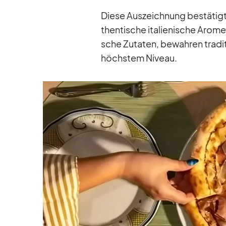
Diese Aus­zeich­nung be­stä­tig
then­ti­sche ita­lie­ni­sche Aro­m
sche Zu­ta­ten, be­wah­ren tra­di
höchs­tem Ni­veau.