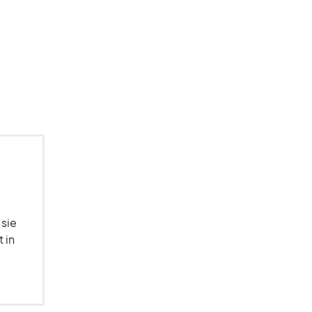
 sie
 in