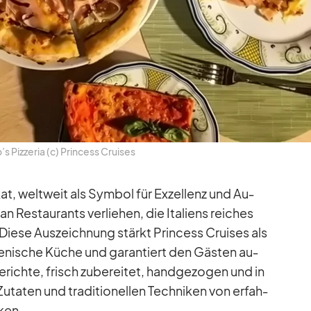
s Piz­ze­ria (c) Prin­cess Crui­ses
fi­kat, welt­weit als Sym­bol für Ex­zel­lenz und Au­
 an Re­stau­rants ver­lie­hen, die Ita­li­ens rei­ches
. Diese Aus­zeich­nung stärkt Prin­cess Crui­ses als
a­lie­ni­sche Kü­che und ga­ran­tiert den Gäs­ten au­
Ge­richte, frisch zu­be­rei­tet, hand­ge­zo­gen und in
­ta­ten und tra­di­tio­nel­len Tech­ni­ken von er­fah­
ken.