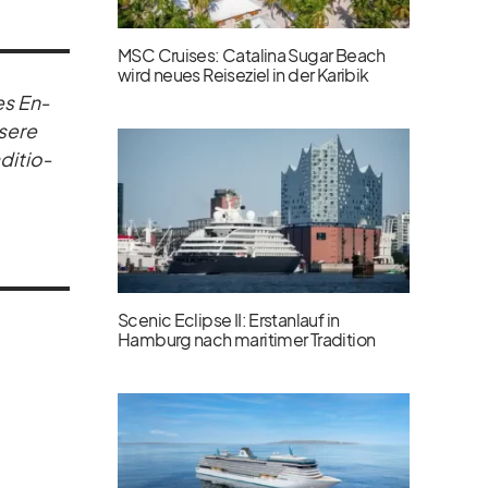
MSC Cruises: Catalina Sugar Beach
wird neues Reiseziel in der Karibik
res En­
­sere
di­tio­
Scenic Eclipse II: Erstanlauf in
Hamburg nach maritimer Tradition