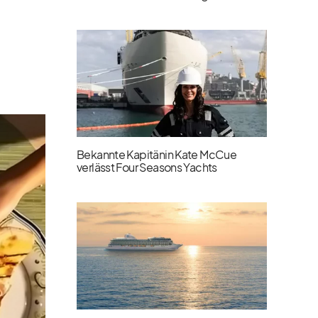
Bekannte Kapitänin Kate McCue
verlässt Four Seasons Yachts