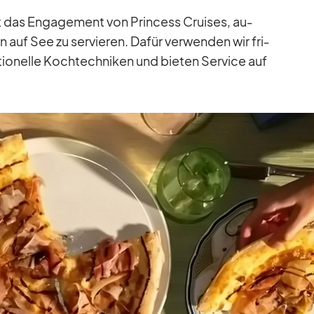
t das En­ga­ge­ment von Prin­cess Crui­ses, au­
en auf See zu ser­vie­ren. Da­für ver­wen­den wir fri­
­tio­nelle Koch­tech­ni­ken und bie­ten Ser­vice auf