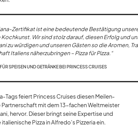
iana-Zer­ti­fi­kat ist eine be­deu­tende Be­stä­ti­gung un­se­
he Koch­kunst. Wir sind stolz dar­auf, die­sen Er­folg und un
i zu wür­di­gen und un­se­ren Gäs­ten so die Aro­men, Tra­
t Ita­li­ens nä­her­zu­brin­gen – Pizza für Pizza.“
T FÜR SPEI­SEN UND GE­TRÄNKE BEI PRIN­CESS CRUI­SES
zza-Tags fei­ert Prin­cess Crui­ses die­sen Mei­len­
ie Part­ner­schaft mit dem 13-fa­chen Welt­meis­ter
ni, her­vor. Die­ser bringt seine Ex­per­tise und
ita­lie­ni­sche Pizza in Alfredo’s Piz­ze­ria ein.