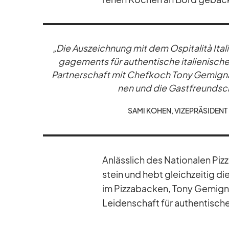
„Die Aus­zeich­nung mit dem Os­pi­ta­lità Ita­l
ga­ge­ments für au­then­ti­sche ita­lie­ni­sc
Part­ner­schaft mit Chef­koch Tony Ge­mignan
nen und die Gast­freund­schaf
SAMI KO­HEN, VI­ZE­PRÄ­SI­DEN
An­läss­lich des Na­tio­na­len Pi
stein und hebt gleich­zei­tig d
im Piz­za­ba­cken, Tony Ge­migna
Lei­den­schaft für au­then­ti­sche 