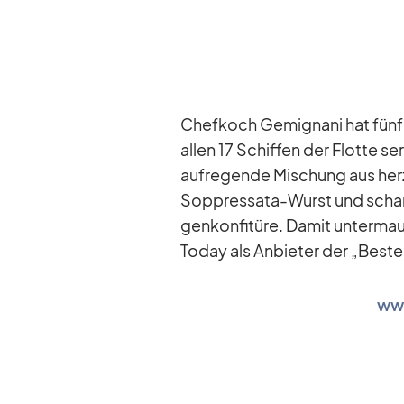
Chef­koch Ge­mignani hat fünf ein
al­len 17 Schif­fen der Flotte s
auf­re­gende Mi­schung aus herz
Sop­pres­sata-Wurst und schar­
gen­kon­fi­türe. Da­mit un­ter­m
To­day als An­bie­ter der „Bes­t
www