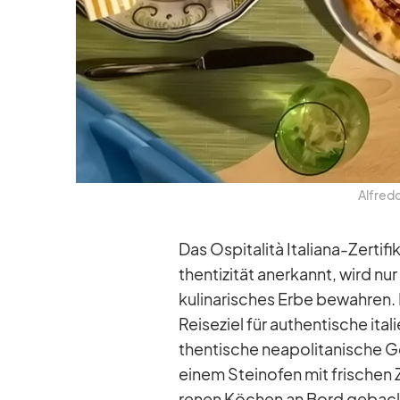
Alfredo’
Das Os­pi­ta­lità Ita­liana-Zer­ti­
then­ti­zi­tät an­er­kannt, wird nur
ku­li­na­ri­sches Erbe be­wah­ren
Rei­se­ziel für au­then­ti­sche it
then­ti­sche nea­po­li­ta­ni­sche 
ei­nem Stein­ofen mit fri­schen Zu
re­nen Kö­chen an Bord ge­ba­c