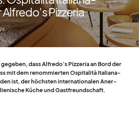
r Alfredo’s Pizzeria
026
ge­ge­ben, dass Alfredo’s Piz­ze­ria an Bord der
s mit dem re­nom­mier­ten Os­pi­ta­lità Ita­liana-
r­den ist, der höchs­ten in­ter­na­tio­na­len An­er­
a­lie­ni­sche Kü­che und Gast­freund­schaft.