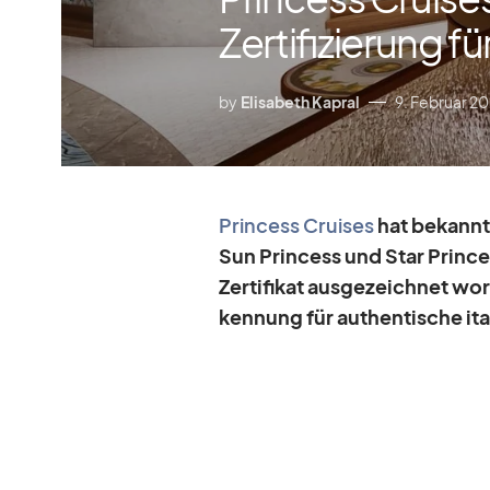
Zertifizierung fü
by
Elisabeth Kapral
9. Februar 2
Prin­cess Crui­ses
hat be­kannt 
Sun Prin­cess und Star Prin­ces
Zer­ti­fi­kat aus­ge­zeich­net wo
ken­nung für au­then­ti­sche it