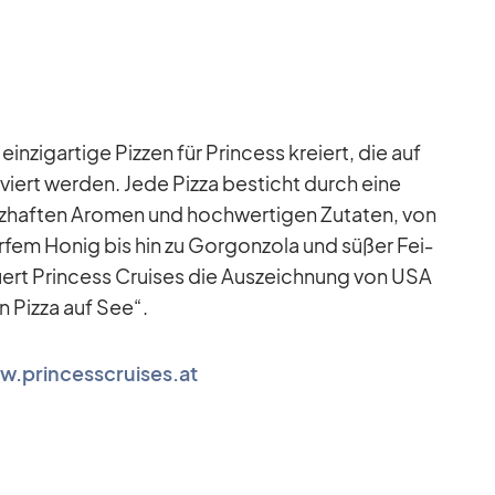
­zig­ar­tige Piz­zen für Prin­cess kre­iert, die auf
er­viert wer­den. Jede Pizza be­sticht durch eine
­haf­ten Aro­men und hoch­wer­ti­gen Zu­ta­ten, von
fem Ho­nig bis hin zu Gor­gon­zola und sü­ßer Fei­
au­ert Prin­cess Crui­ses die Aus­zeich­nung von USA
en Pizza auf See“.
.princesscruises.at