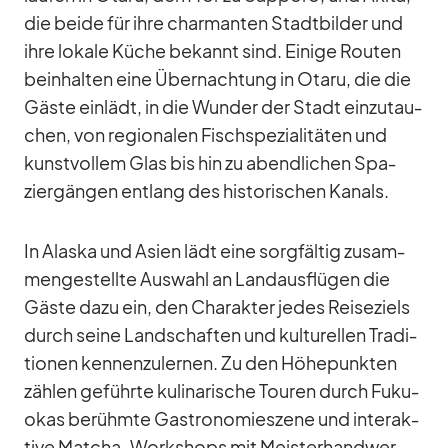
die beide für ihre char­man­ten Stadt­bil­der und
ihre lo­kale Kü­che be­kannt sind. Ei­nige Rou­ten
be­inhal­ten eine Über­nach­tung in Ot­aru, die die
Gäste ein­lädt, in die Wun­der der Stadt ein­zu­tau­
chen, von re­gio­na­len Fisch­spe­zia­li­tä­ten und
kunst­vol­lem Glas bis hin zu abend­li­chen Spa­
zier­gän­gen ent­lang des his­to­ri­schen Ka­nals.
In Alaska und Asien lädt eine sorg­fäl­tig zu­sam­
men­ge­stellte Aus­wahl an Land­aus­flü­gen die
Gäste dazu ein, den Cha­rak­ter je­des Rei­se­ziels
durch seine Land­schaf­ten und kul­tu­rel­len Tra­di­
tio­nen ken­nen­zu­ler­nen. Zu den Hö­he­punk­ten
zäh­len ge­führte ku­li­na­ri­sche Tou­ren durch Fu­ku­
o­kas be­rühmte Gas­tro­no­mie­szene und in­ter­ak­
tive Matcha-Work­shops mit Meis­ter­hand­wer­