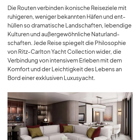
Die Rou­ten ver­bin­den iko­ni­sche Rei­se­ziele mit
ru­hi­ge­ren, we­ni­ger be­kann­ten Hä­fen und ent­
hül­len so dra­ma­ti­sche Land­schaf­ten, le­ben­dige
Kul­tu­ren und au­ßer­ge­wöhn­li­che Na­tur­land­
schaf­ten. Jede Reise spie­gelt die Phi­lo­so­phie
von Ritz-Carl­ton Yacht Coll­ec­tion wi­der, die
Ver­bin­dung von in­ten­si­vem Er­le­ben mit dem
Kom­fort und der Leich­tig­keit des Le­bens an
Bord ei­ner ex­klu­si­ven Lu­xus­yacht.