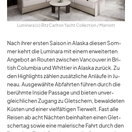
Lu­mi­nara (c) Ritz Carl­ton Yacht Coll­ec­tion /​ Mar­riott
Nach ih­rer ers­ten Sai­son in Alaska die­sen Som­
mer kehrt die Lu­mi­nara mit ei­nem er­wei­ter­ten
An­ge­bot an Rou­ten zwi­schen Van­cou­ver in Bri­
tish Co­lum­bia und Whit­tier in Alaska zu­rück. Zu
den High­lights zäh­len zu­sätz­li­che An­läufe in Ju­
neau. Aus­ge­wählte Ab­fahr­ten füh­ren durch die
be­rühmte In­side Pas­sage und bie­ten un­ver­
gleich­li­chen Zu­gang zu Glet­schern, be­wal­de­ten
Küs­ten und ei­ner viel­fäl­ti­gen Tier­welt. Fast alle
Rei­sen ab acht Näch­ten be­inhal­ten ei­nen Glet­
scher­tag so­wie eine ma­le­ri­sche Fahrt durch den