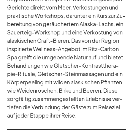
Ge­richte di­rekt vom Meer, Ver­kos­tun­gen und
prak­ti­sche Work­shops, dar­un­ter ein Kurs zur Zu­
be­rei­tung von ge­räu­cher­tem Alaska-Lachs, ein
Sau­er­teig-Work­shop und eine Ver­kos­tung von
alas­ki­schen Craft-Bie­ren. Das von der Re­gion
in­spi­rierte Well­ness-An­ge­bot im Ritz-Carl­ton
Spa greift die um­ge­bende Na­tur auf und bie­tet
Be­hand­lun­gen wie Glet­scher-Kon­trast­the­ra­
pie-Ri­tuale, Glet­scher-Stein­mas­sa­gen und ein
Kör­per­pee­ling mit wil­den alas­ki­schen Pflan­zen
wie Wei­den­rös­chen, Birke und Bee­ren. Diese
sorg­fäl­tig zu­sam­men­ge­stell­ten Er­leb­nisse ver­
tie­fen die Ver­bin­dung der Gäste zum Rei­se­ziel
auf je­der Etappe ih­rer Reise.