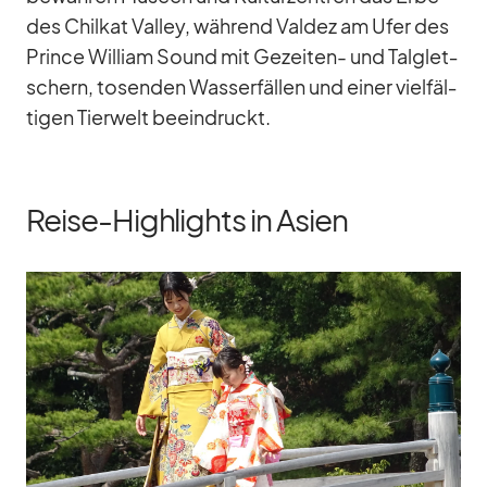
des Chil­kat Val­ley, wäh­rend Val­dez am Ufer des
Prince Wil­liam Sound mit Ge­zei­ten- und Tal­glet­
schern, to­sen­den Was­ser­fäl­len und ei­ner viel­fäl­
ti­gen Tier­welt be­ein­druckt.
Reise-Highlights in Asien