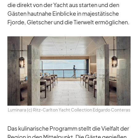
die di­rekt von der Yacht aus star­ten und den
Gäs­ten haut­nahe Ein­bli­cke in ma­jes­tä­ti­sche
Fjorde, Glet­scher und die Tier­welt er­mög­li­chen.
Lu­mi­nara (c) Ritz-Carl­ton Yacht Coll­ec­tion Ed­gardo Con­te­ras
Das ku­li­na­ri­sche Pro­gramm stellt die Viel­falt der
Re­gion in den Mit­tel­punkt. Die Gäste ge­nie­ßen