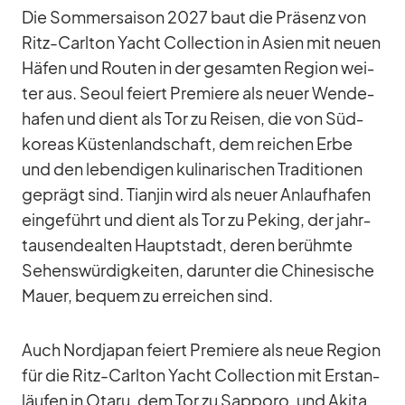
Die Som­mer­sai­son 2027 baut die Prä­senz von
Ritz-Carl­ton Yacht Coll­ec­tion in Asien mit neuen
Hä­fen und Rou­ten in der ge­sam­ten Re­gion wei­
ter aus. Seoul fei­ert Pre­miere als neuer Wen­de­
ha­fen und dient als Tor zu Rei­sen, die von Süd­
ko­reas Küs­ten­land­schaft, dem rei­chen Erbe
und den le­ben­di­gen ku­li­na­ri­schen Tra­di­tio­nen
ge­prägt sind. Tian­jin wird als neuer An­lauf­ha­fen
ein­ge­führt und dient als Tor zu Pe­king, der jahr­
tau­sen­de­al­ten Haupt­stadt, de­ren be­rühmte
Se­hens­wür­dig­kei­ten, dar­un­ter die Chi­ne­si­sche
Mauer, be­quem zu er­rei­chen sind.
Auch Nord­ja­pan fei­ert Pre­miere als neue Re­gion
für die Ritz-Carl­ton Yacht Coll­ec­tion mit Erst­an­
läu­fen in Ot­aru, dem Tor zu Sap­poro, und Akita,