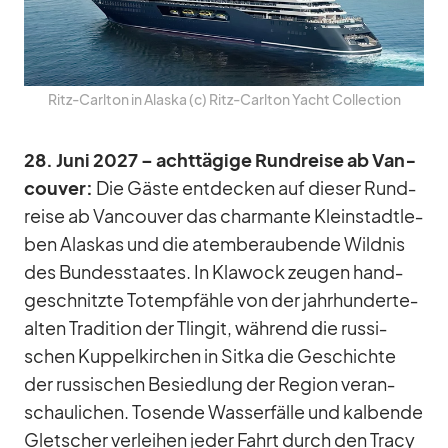
Ritz-Carl­ton in Alaska (c) Ritz-Carl­ton Yacht Coll­ec­tion
28. Juni 2027 – acht­tä­gige Rund­reise ab Van­
cou­ver:
Die Gäste ent­de­cken auf die­ser Rund­
reise ab Van­cou­ver das char­mante Klein­stadt­le­
ben Alas­kas und die atem­be­rau­bende Wild­nis
des Bun­des­staa­tes. In Kla­wock zeu­gen hand­
ge­schnitzte To­tem­pfähle von der jahr­hun­der­te­
al­ten Tra­di­tion der Tlin­git, wäh­rend die rus­si­
schen Kup­pel­kir­chen in Sitka die Ge­schichte
der rus­si­schen Be­sied­lung der Re­gion ver­an­
schau­li­chen. To­sende Was­ser­fälle und kal­bende
Glet­scher ver­lei­hen je­der Fahrt durch den Tracy