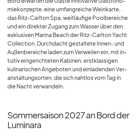
Bord er­war­ten die Gäste in­no­va­tive Gas­tro­no­
mie­kon­zepte, eine um­fang­rei­che Wein­karte,
das Ritz-Carl­ton Spa, weit­läu­fige Pool­be­rei­che
und ein di­rek­ter Zu­gang zum Was­ser über den
ex­klu­si­ven Ma­rina Beach der Ritz-Carl­ton Yacht
Coll­ec­tion. Durch­dacht ge­stal­tete In­nen- und
Au­ßen­be­rei­che la­den zum Ver­wei­len ein, mit in­
tui­tiv ein­ge­rich­te­ten Ka­bi­nen, erst­klas­si­gen
ku­li­na­ri­schen An­ge­bo­ten und ein­la­den­den Ver­
an­stal­tungs­or­ten, die sich naht­los vom Tag in
die Nacht ver­wan­deln.
Sommersaison 2027 an Bord der
Luminara