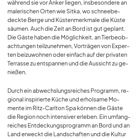
wäh­rend sie vor An­ker lie­gen, ins­be­son­dere an
ma­le­ri­schen Or­ten wie Sitka, wo schnee­be­
deckte Berge und Küs­ten­merk­male die Küste
säu­men. Auch die Zeit an Bord ist gut ge­plant.
Die Gäste ha­ben die Mög­lich­keit, an Tier­be­ob­
ach­tun­gen teil­zu­neh­men, Vor­trä­gen von Ex­per­
ten bei­zu­woh­nen oder ein­fach auf der pri­va­ten
Ter­rasse zu ent­span­nen und die Aus­sicht zu ge­
nie­ßen.
Durch ein ab­wechs­lungs­rei­ches Pro­gramm, re­
gio­nal in­spi­rierte Kü­che und er­hol­same Mo­
mente im Ritz-Carl­ton Spa kön­nen die Gäste
die Re­gion noch in­ten­si­ver er­le­ben. Ein um­fang­
rei­ches Ent­de­ckungs­pro­gramm an Bord und an
Land er­weckt die Land­schaf­ten und die Kul­tur