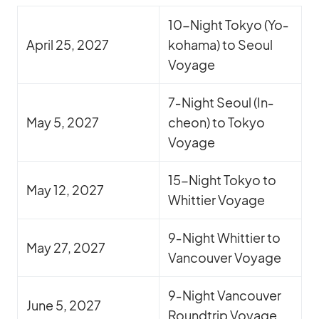
10-Night To­kyo (Yo­
April 25, 2027
ko­hama) to Seoul
Voyage
7‑Night Seoul (In­
May 5, 2027
cheon) to To­kyo
Voyage
15-Night To­kyo to
May 12, 2027
Whit­tier Voyage
9‑Night Whit­tier to
May 27, 2027
Van­cou­ver Voyage
9‑Night Van­cou­ver
June 5, 2027
Round­trip Voyage