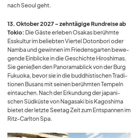
nach Seoul geht.
13. Ok­to­ber 2027 – zehn­tä­gige Rund­reise ab
To­kio:
Die Gäste er­le­ben Osakas be­rühmte
Ess­kul­tur im be­lieb­ten Vier­tel Do­ton­bori oder
Namba und ge­win­nen im Frie­dens­gar­ten be­we­
gende Ein­bli­cke in die Ge­schichte Hi­ro­shi­mas.
Sie ge­nie­ßen den Pan­ora­ma­blick von der Burg
Fu­ku­oka, be­vor sie in die bud­dhis­ti­schen Tra­di­
tio­nen Busans mit sei­nen be­rühm­ten Tem­peln
ein­tau­chen. Nach der Er­kun­dung der ja­pa­ni­
schen Süd­küste von Na­ga­saki bis Ka­go­shima
bie­tet der letzte See­tag Zeit zum Ent­span­nen im
Ritz-Carl­ton Spa.