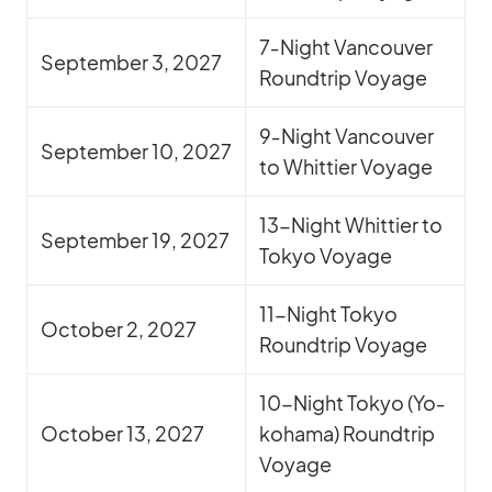
7‑Night Van­cou­ver
Sep­tem­ber 3, 2027
Round­trip Voyage
9‑Night Van­cou­ver
Sep­tem­ber 10, 2027
to Whit­tier Voyage
13-Night Whit­tier to
Sep­tem­ber 19, 2027
To­kyo Voyage
11-Night To­kyo
Oc­to­ber 2, 2027
Round­trip Voyage
10-Night To­kyo (Yo­
Oc­to­ber 13, 2027
ko­hama) Round­trip
Voyage