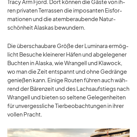
Tracy Arm Fjord. Dort kön­nen die Gäste von ih­
ren pri­va­ten Ter­ras­sen die im­po­san­ten Eis­for­
ma­tio­nen und die atem­be­rau­bende Na­tur­
schön­heit Alas­kas be­wun­dern.
Die über­schau­bare Größe der Lu­mi­nara er­mög­
licht Be­su­che klei­ne­rer Hä­fen und ab­ge­le­ge­ner
Buch­ten in Alaska, wie Wran­gell und Kla­wock,
wo man die Zeit ent­spannt und ohne Ge­dränge
ge­nie­ßen kann. Ei­nige Rou­ten füh­ren auch wäh­
rend der Bä­ren­zeit und des Lachs­auf­stiegs nach
Wran­gell und bie­ten so sel­tene Ge­le­gen­hei­ten
für un­ver­gess­li­che Tier­be­ob­ach­tun­gen in ih­rer
vol­len Pracht.