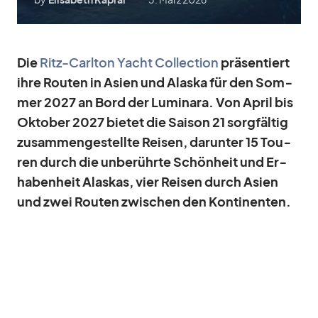
Die
Ritz-Carl­ton Yacht Coll­ec­tion
prä­sen­tiert
ihre Rou­ten in Asien und Alaska für den Som­
mer 2027 an Bord der Lu­mi­nara. Von April bis
Ok­to­ber 2027 bie­tet die Sai­son 21 sorg­fäl­tig
zu­sam­men­ge­stellte Rei­sen, dar­un­ter 15 Tou­
ren durch die un­be­rührte Schön­heit und Er­
ha­ben­heit Alas­kas, vier Rei­sen durch Asien
und zwei Rou­ten zwi­schen den Kon­ti­nen­ten.