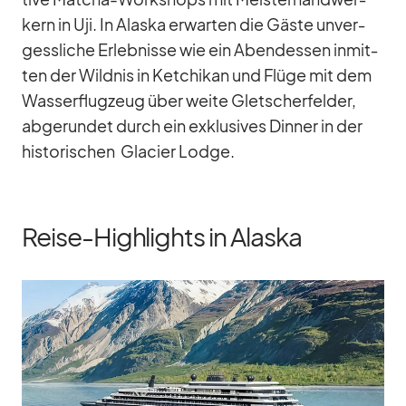
kern in Uji. In Alaska er­war­ten die Gäste un­ver­
gess­li­che Er­leb­nisse wie ein Abend­essen in­mit­
ten der Wild­nis in Ket­chi­kan und Flüge mit dem
Was­ser­flug­zeug über weite Glet­scher­fel­der,
ab­ge­run­det durch ein ex­klu­si­ves Din­ner in der
his­to­ri­schen Gla­cier Lodge.
Reise-Highlights in Alaska