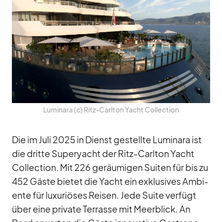
Lu­mi­nara (c) Ritz-Carl­ton Yacht Coll­ec­tion
Die im Juli 2025 in Dienst ge­stellte Lu­mi­nara ist
die dritte Su­per­yacht der Ritz-Carl­ton Yacht
Coll­ec­tion. Mit 226 ge­räu­mi­gen Sui­ten für bis zu
452 Gäste bie­tet die Yacht ein ex­klu­si­ves Am­bi­
ente für lu­xu­riö­ses Rei­sen. Jede Suite ver­fügt
über eine pri­vate Ter­rasse mit Meer­blick. An