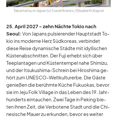
Takamatsu in Ja­pan (c) travel4news /​ Eli­sa­beth Ka­pral
25. April 2027 – zehn Nächte To­kio nach
Seoul:
Von Ja­pans pul­sie­ren­der Haupt­stadt To­
kio ins mo­derne Herz Süd­ko­reas, ver­bin­det
diese Reise dy­na­mi­sche Städte mit idyl­li­schen
Küs­ten­ab­schnit­ten. Der Fuji er­hebt sich über
Tee­plan­ta­gen und Küs­ten­tem­pel nahe Shi­mizu,
und der It­sukushima-Schrein bei Hi­ro­shima ge­
hört zum UNESCO-Welt­kul­tur­erbe. Die Gäste
ge­nie­ßen die be­rühmte Kü­che Fu­ku­o­kas, be­vor
sie im Jeju Folk Vil­lage in das Le­ben des 19. Jahr­
hun­derts ein­tau­chen. Zwei Tage in Pe­king bie­
ten ih­nen Zeit, die Ver­bo­tene Stadt und die Chi­
ne­si­sche Mauer zu er­kun­den, be­vor es wei­ter