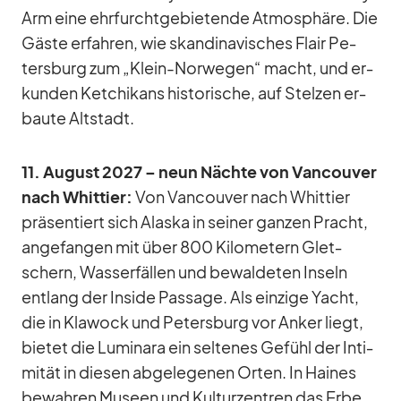
Arm eine ehr­furcht­ge­bie­tende At­mo­sphäre. Die
Gäste er­fah­ren, wie skan­di­na­vi­sches Flair Pe­
ters­burg zum „Klein-Nor­we­gen“ macht, und er­
kun­den Ket­chi­kans his­to­ri­sche, auf Stel­zen er­
baute Alt­stadt.
11. Au­gust 2027 – neun Nächte von Van­cou­ver
nach Whit­tier:
Von Van­cou­ver nach Whit­tier
prä­sen­tiert sich Alaska in sei­ner gan­zen Pracht,
an­ge­fan­gen mit über 800 Ki­lo­me­tern Glet­
schern, Was­ser­fäl­len und be­wal­de­ten In­seln
ent­lang der In­side Pas­sage. Als ein­zige Yacht,
die in Kla­wock und Pe­ters­burg vor An­ker liegt,
bie­tet die Lu­mi­nara ein sel­te­nes Ge­fühl der In­ti­
mi­tät in die­sen ab­ge­le­ge­nen Or­ten. In Hai­nes
be­wah­ren Mu­seen und Kul­tur­zen­tren das Erbe