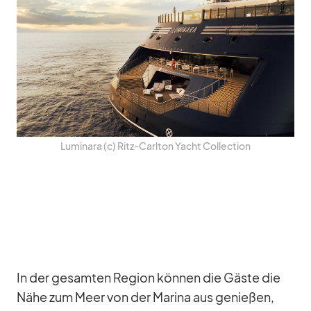
Lu­mi­nara (c) Ritz-Carl­ton Yacht Coll­ec­tion
In der ge­sam­ten Re­gion kön­nen die Gäste die
Nähe zum Meer von der Ma­rina aus ge­nie­ßen,