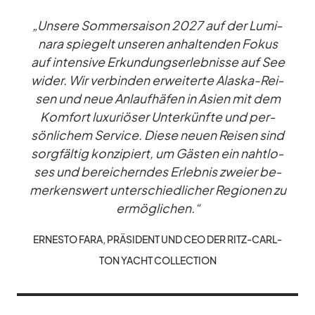
„Un­sere Som­mer­sai­son 2027 auf der Lu­mi­
nara spie­gelt un­se­ren an­hal­ten­den Fo­kus
auf in­ten­sive Er­kun­dungs­er­leb­nisse auf See
wi­der. Wir ver­bin­den er­wei­terte Alaska-Rei­
sen und neue An­lauf­hä­fen in Asien mit dem
Kom­fort lu­xu­riö­ser Un­ter­künfte und per­
sön­li­chem Ser­vice. Diese neuen Rei­sen sind
sorg­fäl­tig kon­zi­piert, um Gäs­ten ein naht­lo­
ses und be­rei­chern­des Er­leb­nis zweier be­
mer­kens­wert un­ter­schied­li­cher Re­gio­nen zu
er­mög­li­chen.“
ER­NESTO FARA, PRÄ­SI­DENT UND CEO DER RITZ-CARL­
TON YACHT COLL­EC­TION