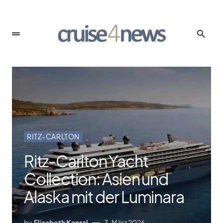
RITZ-CARLTON
Ritz-Carlton Yacht
Collection: Asien und
Alaska mit der Luminara
by
Elisabeth Kapral
3. März 2026