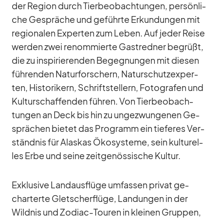
der Re­gion durch Tier­be­ob­ach­tun­gen, per­sön­li­
che Ge­sprä­che und ge­führte Er­kun­dun­gen mit
re­gio­na­len Ex­per­ten zum Le­ben. Auf je­der Reise
wer­den zwei re­nom­mierte Gast­red­ner be­grüßt,
die zu in­spi­rie­ren­den Be­geg­nun­gen mit die­sen
füh­ren­den Na­tur­for­schern, Na­tur­schutz­ex­per­
ten, His­to­ri­kern, Schrift­stel­lern, Fo­to­gra­fen und
Kul­tur­schaf­fen­den füh­ren. Von Tier­be­ob­ach­
tun­gen an Deck bis hin zu un­ge­zwun­ge­nen Ge­
sprä­chen bie­tet das Pro­gramm ein tie­fe­res Ver­
ständ­nis für Alas­kas Öko­sys­teme, sein kul­tu­rel­
les Erbe und seine zeit­ge­nös­si­sche Kul­tur.
Ex­klu­sive Land­aus­flüge um­fas­sen pri­vat ge­
char­terte Glet­scher­flüge, Lan­dun­gen in der
Wild­nis und Zo­diac-Tou­ren in klei­nen Grup­pen,