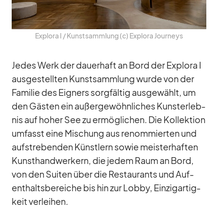
Ex­plora I /​ Kunst­samm­lung (c) Ex­plora Jour­neys
Je­des Werk der dau­er­haft an Bord der Ex­plora I
aus­ge­stell­ten Kunst­samm­lung wurde von der
Fa­mi­lie des Eig­ners sorg­fäl­tig aus­ge­wählt, um
den Gäs­ten ein au­ßer­ge­wöhn­li­ches Kunst­er­leb­
nis auf ho­her See zu er­mög­li­chen. Die Kol­lek­tion
um­fasst eine Mi­schung aus re­nom­mier­ten und
auf­stre­ben­den Künst­lern so­wie meis­ter­haf­ten
Kunst­hand­wer­kern, die je­dem Raum an Bord,
von den Sui­ten über die Re­stau­rants und Auf­
ent­halts­be­rei­che bis hin zur Lobby, Ein­zig­ar­tig­
keit ver­lei­hen.