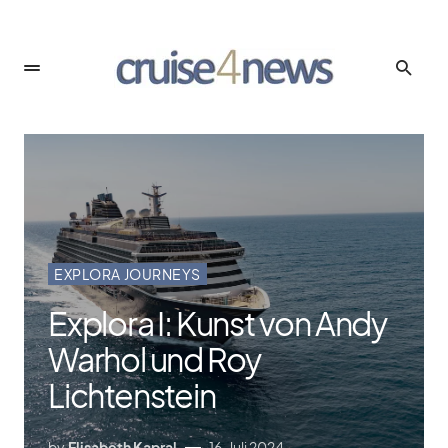
EXPLORA JOURNEYS
Explora I: Kunst von Andy
Warhol und Roy
Lichtenstein
by
Elisabeth Kapral
16. Juli 2024