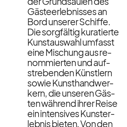
der Grund­säu­len des
Gäs­te­er­leb­nis­ses an
Bord un­se­rer Schiffe.
Die sorg­fäl­tig ku­ra­tierte
Kunst­aus­wahl um­fasst
eine Mi­schung aus re­
nom­mier­ten und auf­
stre­ben­den Künst­lern
so­wie Kunst­hand­wer­
kern, die un­se­ren Gäs­
ten wäh­rend ih­rer Reise
ein in­ten­si­ves Kunst­er­
leb­nis bie­ten. Von den