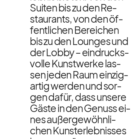
Sui­ten bis zu den Re­
stau­rants, von den öf­
fent­li­chen Be­rei­chen
bis zu den Loun­ges und
der Lobby – ein­drucks­
volle Kunst­werke las­
sen je­den Raum ein­zig­
ar­tig wer­den und sor­
gen da­für, dass un­sere
Gäste in den Ge­nuss ei­
nes au­ßer­ge­wöhn­li­
chen Kunst­er­leb­nis­ses