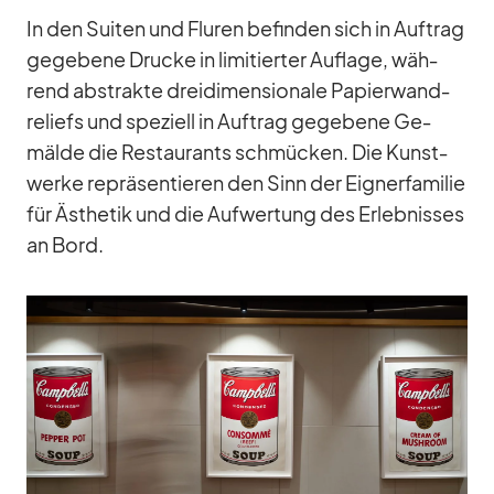
In den Sui­ten und Flu­ren be­fin­den sich in Auf­trag
ge­ge­bene Dru­cke in li­mi­tier­ter Auf­lage, wäh­
rend abs­trakte drei­di­men­sio­nale Pa­pier­wand­
re­li­efs und spe­zi­ell in Auf­trag ge­ge­bene Ge­
mälde die Re­stau­rants schmü­cken. Die Kunst­
werke re­prä­sen­tie­ren den Sinn der Eig­ner­fa­mi­lie
für Äs­the­tik und die Auf­wer­tung des Er­leb­nis­ses
an Bord.