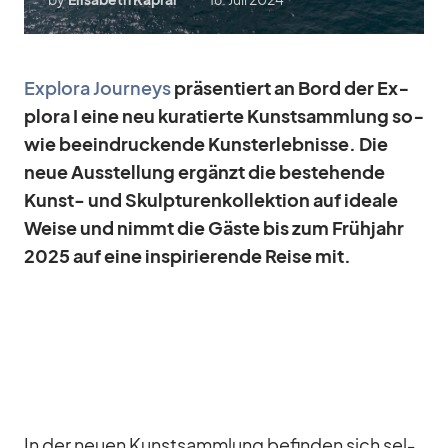
Ex­plora Jour­neys
prä­sen­tiert an Bord der Ex­
plora I eine neu ku­ra­tierte Kunst­samm­lung so­
wie be­ein­dru­ckende Kunst­er­leb­nisse. Die
neue Aus­stel­lung er­gänzt die be­stehende
Kunst- und Skulp­tu­ren­kol­lek­tion auf ideale
Weise und nimmt die Gäste bis zum Früh­jahr
2025 auf eine in­spi­rie­rende Reise mit.
In der neuen Kunst­samm­lung be­fin­den sich sel­