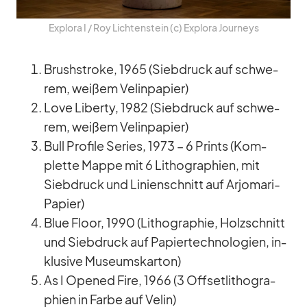
Ex­plora I /​ Roy Lich­ten­stein (c) Ex­plora Jour­neys
Brush­stroke, 1965 (Sieb­druck auf schwe­
rem, wei­ßem Ve­lin­pa­pier)
Love Li­berty, 1982 (Sieb­druck auf schwe­
rem, wei­ßem Ve­lin­pa­pier)
Bull Pro­file Se­ries, 1973 – 6 Prints (Kom­
plette Mappe mit 6 Li­tho­gra­phien, mit
Sieb­druck und Li­ni­en­schnitt auf Ar­jo­mari-
Pa­pier)
Blue Floor, 1990 (Li­tho­gra­phie, Holz­schnitt
und Sieb­druck auf Pa­pier­tech­no­lo­gien, in­
klu­sive Mu­se­ums­kar­ton)
As I Ope­ned Fire, 1966 (3 Off­set­li­tho­gra­
phien in Farbe auf Ve­lin)