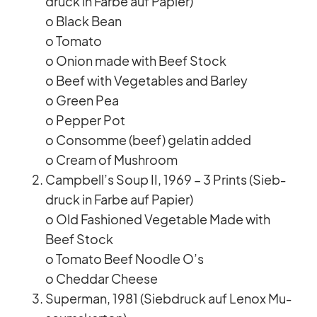
druck in Farbe auf Pa­pier)
o Black Bean
o To­mato
o Onion made with Beef Stock
o Beef with Ve­ge­ta­bles and Bar­ley
o Green Pea
o Pep­per Pot
o Con­somme (beef) ge­la­tin ad­ded
o Cream of Mush­room
Campbell’s Soup II, 1969 – 3 Prints (Sieb­
druck in Farbe auf Pa­pier)
o Old Fa­shio­ned Ve­ge­ta­ble Made with
Beef Stock
o To­mato Beef Noodle O’s
o Ched­dar Cheese
Su­per­man, 1981 (Sieb­druck auf Lenox Mu­