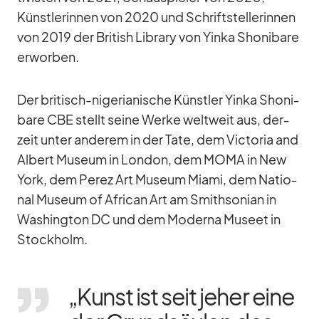
Künst­le­rin­nen von 2020 und Schrift­stel­le­rin­nen
von 2019 der Bri­tish Li­brary von Yinka Sho­ni­bare
er­wor­ben.
Der bri­tisch-ni­ge­ria­ni­sche Künst­ler Yinka Sho­ni­
bare CBE stellt seine Werke welt­weit aus, der­
zeit un­ter an­de­rem in der Tate, dem Vic­to­ria and
Al­bert Mu­seum in Lon­don, dem MOMA in New
York, dem Pe­rez Art Mu­seum Mi­ami, dem Na­tio­
nal Mu­seum of Af­ri­can Art am Smit­h­so­nian in
Wa­shing­ton DC und dem Mo­derna Mu­seet in
Stock­holm.
„Kunst ist seit je­her eine