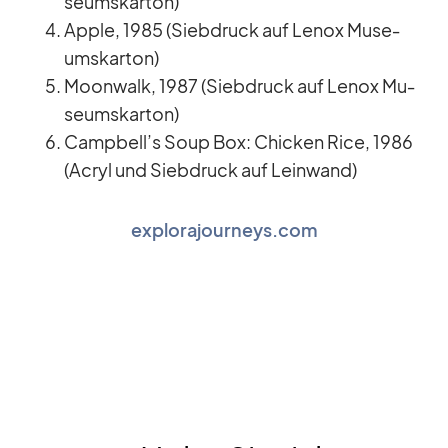
se­ums­kar­ton)
Ap­ple, 1985 (Sieb­druck auf Lenox Mu­se­
ums­kar­ton)
Moon­walk, 1987 (Sieb­druck auf Lenox Mu­
se­ums­kar­ton)
Campbell’s Soup Box: Chi­cken Rice, 1986
(Acryl und Sieb­druck auf Lein­wand)
explorajourneys.com