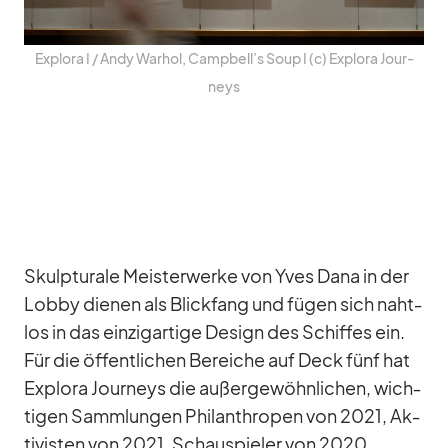
Ex­plora I /​ Andy War­hol, Campbell’s Soup I (c) Ex­plora Jour­
neys
Skulp­tu­rale Meis­ter­werke von Yves Dana in der
Lobby die­nen als Blick­fang und fü­gen sich naht­
los in das ein­zig­ar­tige De­sign des Schif­fes ein.
Für die öf­fent­li­chen Be­rei­che auf Deck fünf hat
Ex­plora Jour­neys die au­ßer­ge­wöhn­li­chen, wich­
ti­gen Samm­lun­gen Phil­an­thro­pen von 2021, Ak­
ti­vis­ten von 2021, Schau­spie­ler von 2020,