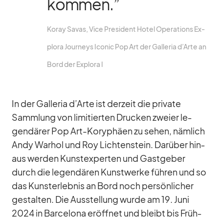
kom­men.”
Ko­ray Sa­vas, Vice Pre­si­dent Ho­tel Ope­ra­ti­ons Ex­
plora Jour­neys Ico­nic Pop Art der Gal­le­ria d’Arte an
Bord der Ex­plora I
In der Gal­le­ria d’Arte ist der­zeit die pri­vate
Samm­lung von li­mi­tier­ten Dru­cken zweier le­
gen­dä­rer Pop Art-Ko­ry­phäen zu se­hen, näm­lich
Andy War­hol und Roy Lich­ten­stein. Dar­über hin­
aus wer­den Kunst­ex­per­ten und Gast­ge­ber
durch die le­gen­dä­ren Kunst­werke füh­ren und so
das Kunst­er­leb­nis an Bord noch per­sön­li­cher
ge­stal­ten. Die Aus­stel­lung wurde am 19. Juni
2024 in Bar­ce­lona er­öff­net und bleibt bis Früh­