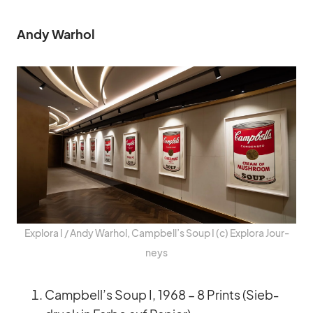
Andy War­hol
Ex­plora I /​ Andy War­hol, Campbell’s Soup I (c) Ex­plora Jour­
neys
Campbell’s Soup I, 1968 – 8 Prints (Sieb­