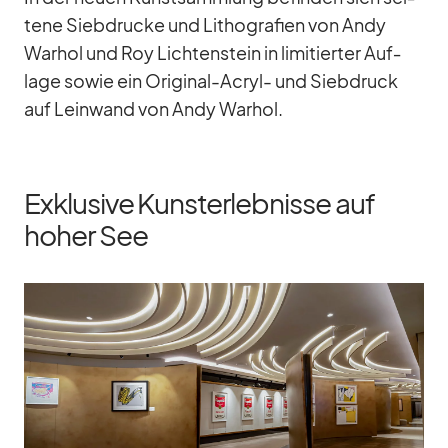
tene Sieb­dru­cke und Li­tho­gra­fien von Andy
War­hol und Roy Lich­ten­stein in li­mi­tier­ter Auf­
lage so­wie ein Ori­gi­nal-Acryl- und Sieb­druck
auf Lein­wand von Andy War­hol.
Exklusive Kunsterlebnisse auf
hoher See