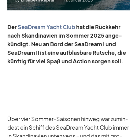
Der
SeaD­ream Yacht Club
hat die Rück­kehr
nach Skan­di­na­vien im Som­mer 2025 an­ge­
kün­digt. Neu an Bord der SeaD­ream I und
SeaD­ream II ist
eine auf­blas­bare Rut­sche
, die
künf­tig für viel Spaß und Ac­tion sor­gen soll.
Über vier Som­mer-Sai­so­nen hin­weg war zu­min­
dest ein Schiff des SeaD­ream Yacht Club im­mer
in Skan­di­na­vien un­ter­wegs – und das mit gro­