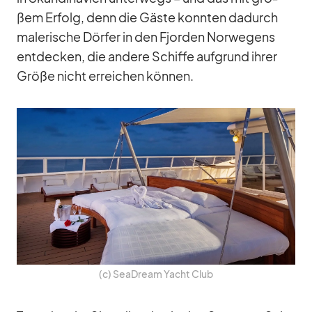
ßem Er­folg, denn die Gäste konn­ten da­durch
ma­le­ri­sche Dör­fer in den Fjor­den Nor­we­gens
ent­de­cken, die an­dere Schiffe auf­grund ih­rer
Größe nicht er­rei­chen kön­nen.
(c) SeaD­ream Yacht Club