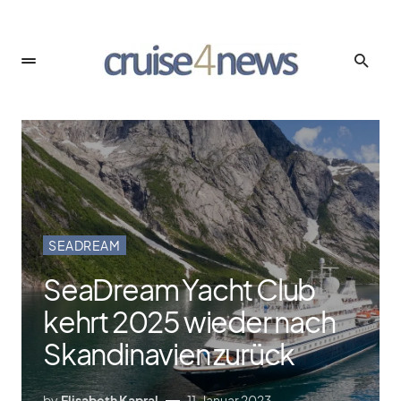
SEADREAM
SeaDream Yacht Club
kehrt 2025 wieder nach
Skandinavien zurück
by
Elisabeth Kapral
11. Januar 2023