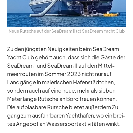
Neue Rut­sche auf der SeaD­ream II (c) SeaD­ream Yacht Club
Zu den jüngs­ten Neu­ig­kei­ten beim SeaD­ream
Yacht Club ge­hört auch, dass sich die Gäste der
SeaD­ream I und SeaD­ream II auf den Mit­tel­
meer­rou­ten im Som­mer 2023 nicht nur auf
Land­gänge in ma­le­ri­schen Ha­fen­städt­chen,
son­dern auch auf eine neue, mehr als sie­ben
Me­ter lange Rut­sche an Bord freuen kön­nen.
Die auf­blas­bare Rut­sche bie­tet au­ßer­dem Zu­
gang zum aus­fahr­ba­ren Yacht­ha­fen, wo ein brei­
tes An­ge­bot an Was­ser­sport­ak­ti­vi­tä­ten winkt.