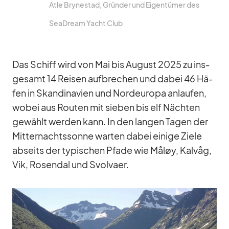
Atle Bry­ne­stad, Grün­der und Ei­gen­tü­mer des
SeaD­ream Yacht Club
Das Schiff wird von Mai bis Au­gust 2025 zu ins­
ge­samt 14 Rei­sen auf­bre­chen und da­bei 46 Hä­
fen in Skan­di­na­vien und Nord­eu­ropa an­lau­fen,
wo­bei aus Rou­ten mit sie­ben bis elf Näch­ten
ge­wählt wer­den kann. In den lan­gen Ta­gen der
Mit­ter­nachts­sonne war­ten da­bei ei­nige Ziele
ab­seits der ty­pi­schen Pfade wie Måløy, Kal­våg,
Vik, Ro­sendal und Svol­vaer.