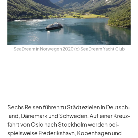
SeaD­ream in Nor­we­gen 2020 (c) SeaD­ream Yacht Club
Sechs Rei­sen füh­ren zu Städ­te­zie­len in Deutsch­
land, Dä­ne­mark und Schwe­den. Auf ei­ner Kreuz­
fahrt von Oslo nach Stock­holm wer­den bei­
spiels­weise Fre­de­riks­havn, Ko­pen­ha­gen und