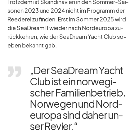
Trotz­dem ist Skan­di­na­vien in den Som­mer-Sai­
so­nen 2023 und 2024 nicht im Pro­gramm der
Ree­de­rei zu fin­den. Erst im Som­mer 2025 wird
die SeaD­ream II wie­der nach Nord­eu­ropa zu­
rück­keh­ren, wie der SeaD­ream Yacht Club so­
eben be­kannt gab.
„Der SeaD­ream Yacht
Club ist ein nor­we­gi­
scher Fa­mi­li­en­be­trieb.
Nor­we­gen und Nord­
eu­ropa sind da­her un­
ser Re­vier.“