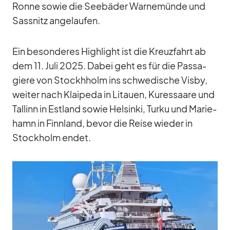
Ronne so­wie die See­bä­der War­ne­münde und
Sass­nitz an­ge­lau­fen.
Ein be­son­de­res High­light ist die Kreuz­fahrt ab
dem 11. Juli 2025. Da­bei geht es für die Pas­sa­
giere von Stockhholm ins schwe­di­sche Visby,
wei­ter nach Klai­peda in Li­tauen, Ku­res­saare und
Tal­linn in Est­land so­wie Hel­sinki, Turku und Ma­rie­
hamn in Finn­land, be­vor die Reise wie­der in
Stock­holm en­det.