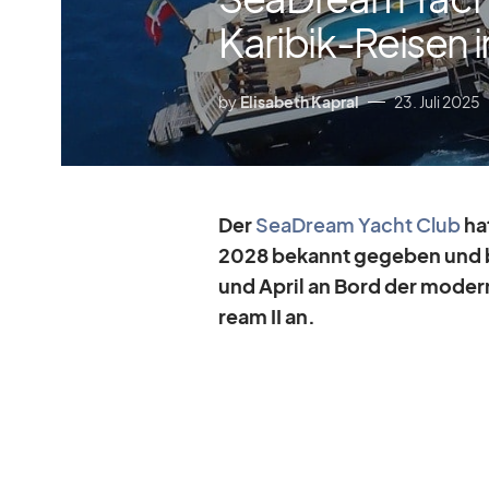
Karibik-Reisen 
by
Elisabeth Kapral
23. Juli 2025
Der
SeaD­ream Yacht Club
hat
2028 be­kannt ge­ge­ben und b
und April an Bord der mo­der­
ream II an.