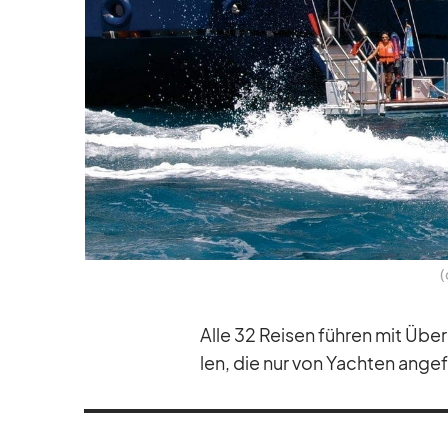
(
Alle 32 Rei­sen füh­ren mit Über
len, die nur von Yach­ten an­ge­