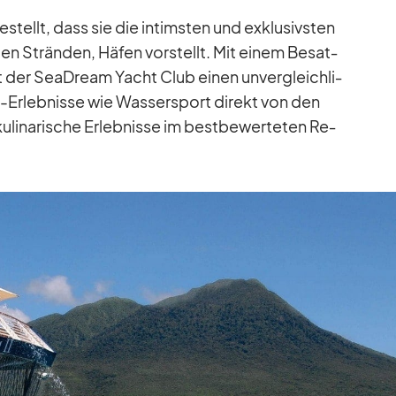
tellt, dass sie die in­tims­ten und ex­klu­sivs­ten
­ten Strän­den, Hä­fen vor­stellt. Mit ei­nem Be­sat­
t der SeaD­ream Yacht Club ei­nen un­ver­gleich­li­
e-Er­leb­nisse wie Was­ser­sport di­rekt von den
u­li­na­ri­sche Er­leb­nisse im best­be­wer­te­ten Re­