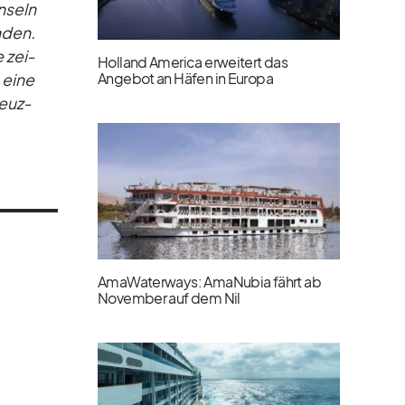
n­seln
n­den.
e zei­
Holland America erweitert das
Angebot an Häfen in Europa
 eine
reuz­
AmaWaterways: AmaNubia fährt ab
November auf dem Nil