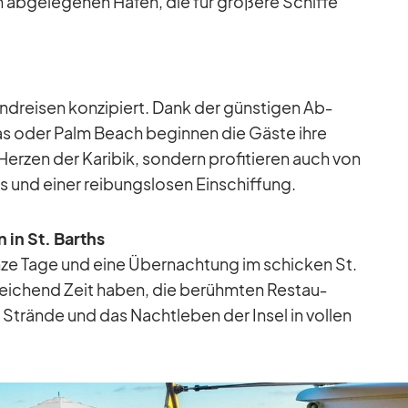
n ab­ge­le­ge­nen Hä­fen, die für grö­ßere Schiffe
nd­rei­sen kon­zi­piert. Dank der güns­ti­gen Ab­
mas oder Palm Beach be­gin­nen die Gäste ihre
er­zen der Ka­ri­bik, son­dern pro­fi­tie­ren auch von
s und ei­ner rei­bungs­lo­sen Ein­schif­fung.
n in St. Barths
nze Tage und eine Über­nach­tung im schi­cken St.
ei­chend Zeit ha­ben, die be­rühm­ten Re­stau­
, Strände und das Nacht­le­ben der In­sel in vol­len