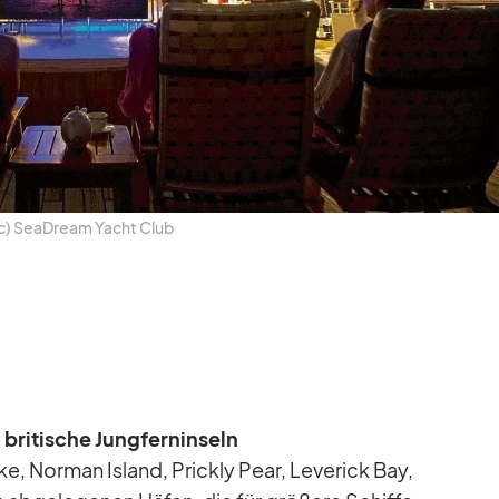
c) SeaD­ream Yacht Club
ri­ti­sche Jung­fern­in­seln
ke, Nor­man Is­land, Prickly Pear, Le­ve­rick Bay,