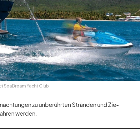
c) SeaD­ream Yacht Club
­nach­tun­gen zu un­be­rühr­ten Strän­den und Zie­
fah­ren wer­den.