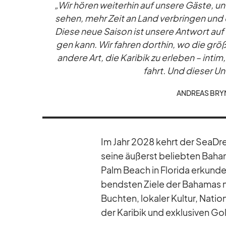
„Wir hö­ren wei­ter­hin auf un­sere Gäste, un
se­hen, mehr Zeit an Land ver­brin­gen und d
Diese neue Sai­son ist un­sere Ant­wort auf 
gen kann. Wir fah­ren dort­hin, wo die grö­
an­dere Art, die Ka­ri­bik zu er­le­ben – in­ti
fahrt. Und die­ser Un­
AN­DREAS BRY
Im Jahr 2028 kehrt der SeaD­re
seine äu­ßerst be­lieb­ten Ba­ha
Palm Beach in Flo­rida er­kun­de
bends­ten Ziele der Ba­ha­mas m
Buch­ten, lo­ka­ler Kul­tur, Na­ti
der Ka­ri­bik und ex­klu­si­ven Go