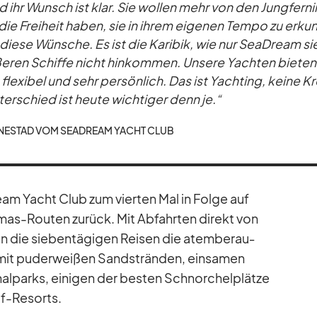
d ihr Wunsch ist klar. Sie wol­len mehr von den Jung­fern­i
ie Frei­heit ha­ben, sie in ih­rem ei­ge­nen Tempo zu er­ku
diese Wün­sche. Es ist die Ka­ri­bik, wie nur SeaD­ream si
ße­ren Schiffe nicht hin­kom­men. Un­sere Yach­ten bie­ten
m, fle­xi­bel und sehr per­sön­lich. Das ist Yacht­ing, keine K
ter­schied ist heute wich­ti­ger denn je.“
­NE­STAD VOM SEAD­REAM YACHT CLUB
am Yacht Club zum vier­ten Mal in Folge auf
­mas-Rou­ten zu­rück. Mit Ab­fahr­ten di­rekt von
n die sie­ben­tä­gi­gen Rei­sen die atem­be­rau­
it pu­der­wei­ßen Sand­strän­den, ein­sa­men
o­nal­parks, ei­ni­gen der bes­ten Schnor­chel­plätze
lf-Re­sorts.