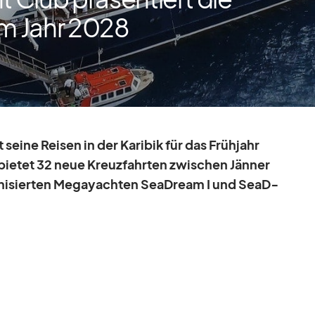
im Jahr 2028
 seine Rei­sen in der Ka­ri­bik für das Früh­jahr
ie­tet 32 neue Kreuz­fahr­ten zwi­schen Jän­ner
ni­sier­ten Me­ga­yach­ten SeaD­ream I und SeaD­