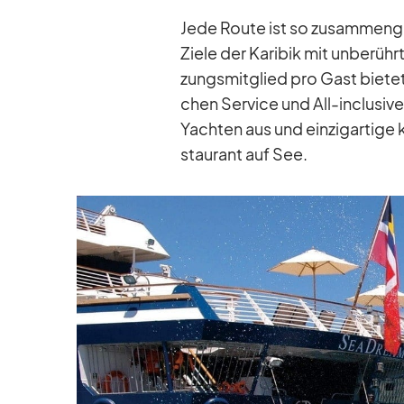
Jede Route ist so zu­sam­men­ge­s
Ziele der Ka­ri­bik mit un­be­rühr
zungs­mit­glied pro Gast bie­te
chen Ser­vice und All-in­clu­siv
Yach­ten aus und ein­zig­ar­tige k
stau­rant auf See.