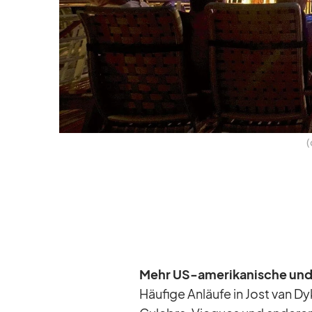
(
Mehr US-ame­ri­ka­ni­sche und b
Häu­fige An­läufe in Jost van Dy