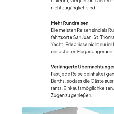
Cu­le­bra, Vie­ques und an­de­re
nicht zu­gäng­lich sind.
Mehr Rund­rei­sen
Die meis­ten Rei­sen sind als Ru
fahrts­orte San Juan, St. Tho­
Yacht-Er­leb­nisse nicht nur im H
ein­fa­che­ren Flug­ar­ran­ge­ment
Ver­län­gerte Über­nach­tun­ge
Fast jede Reise be­inhal­tet ga
Barths, so­dass die Gäste aus­r
rants, Ein­kaufs­mög­lich­kei­ten
Zü­gen zu ge­nie­ßen.