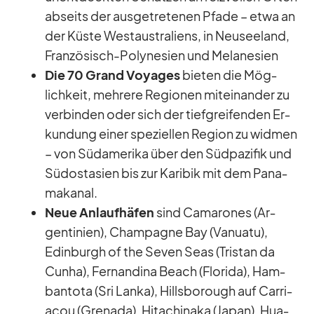
ab­seits der aus­ge­tre­te­nen Pfade – etwa an
der Küste West­aus­tra­li­ens, in Neu­see­land,
Fran­zö­sisch-Po­ly­ne­sien und Me­la­ne­sien
Die 70 Grand Voy­a­ges
bie­ten die Mög­
lich­keit, meh­rere Re­gio­nen mit­ein­an­der zu
ver­bin­den oder sich der tief­grei­fen­den Er­
kun­dung ei­ner spe­zi­el­len Re­gion zu wid­men
– von Süd­ame­rika über den Süd­pa­zi­fik und
Süd­ost­asien bis zur Ka­ri­bik mit dem Pa­na­
ma­ka­nal.
Neue An­lauf­hä­fen
sind Ca­ma­ro­nes (Ar­
gen­ti­nien), Cham­pa­gne Bay (Va­nuatu),
Edin­burgh of the Se­ven Seas (Tris­tan da
Cunha), Fer­nan­dina Beach (Flo­rida), Ham­
ban­tota (Sri Lanka), Hills­bo­rough auf Car­ri­
a­cou (Gre­nada), Hi­ta­chi­naka (Ja­pan), Hua­