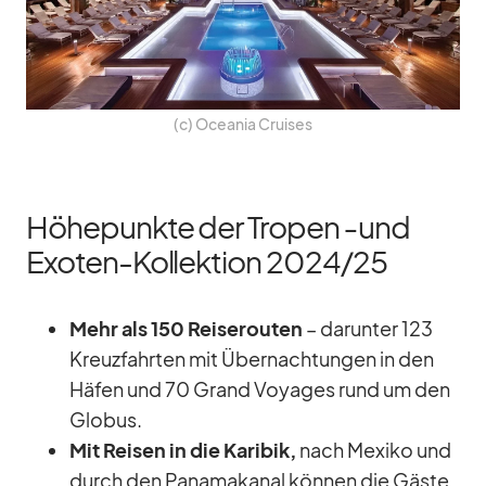
(c) Ocea­nia Crui­ses
Höhepunkte der Tropen ‑und
Exoten-Kollektion 2024/​25
Mehr als 150 Rei­se­rou­ten
– dar­un­ter 123
Kreuz­fahr­ten mit Über­nach­tun­gen in den
Hä­fen und 70 Grand Voy­a­ges rund um den
Glo­bus.
Mit Rei­sen in die Ka­ri­bik,
nach Me­xiko und
durch den Pa­na­ma­ka­nal kön­nen die Gäste