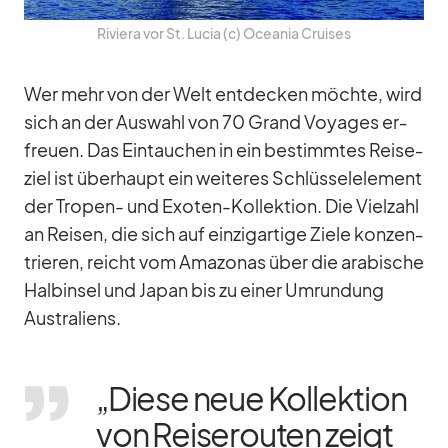
Ri­viera vor St. Lu­cia (c) Ocea­nia Crui­ses
Wer mehr von der Welt ent­de­cken möchte, wird
sich an der Aus­wahl von 70 Grand Voy­a­ges er­
freuen. Das Ein­tau­chen in ein be­stimm­tes Rei­se­
ziel ist über­haupt ein wei­te­res Schlüs­sel­ele­ment
der Tro­pen- und Exo­ten-Kol­lek­tion. Die Viel­zahl
an Rei­sen, die sich auf ein­zig­ar­tige Ziele kon­zen­
trie­ren, reicht vom Ama­zo­nas über die ara­bi­sche
Halb­in­sel und Ja­pan bis zu ei­ner Um­run­dung
Aus­tra­li­ens.
„Diese neue Kol­lek­tion
von Rei­se­rou­ten zeigt