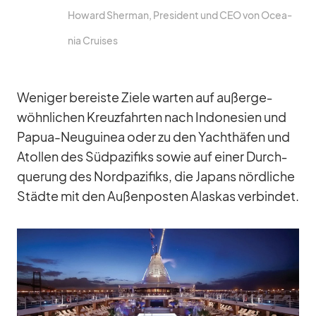
Ho­ward Sher­man, Pre­si­dent und CEO von Ocea­
nia Crui­ses
We­ni­ger be­reiste Ziele war­ten auf au­ßer­ge­
wöhn­li­chen Kreuz­fahr­ten nach In­do­ne­sien und
Pa­pua-Neu­gui­nea oder zu den Yacht­hä­fen und
Atol­len des Süd­pa­zi­fiks so­wie auf ei­ner Durch­
que­rung des Nord­pa­zi­fiks, die Ja­pans nörd­li­che
Städte mit den Au­ßen­pos­ten Alas­kas ver­bin­det.