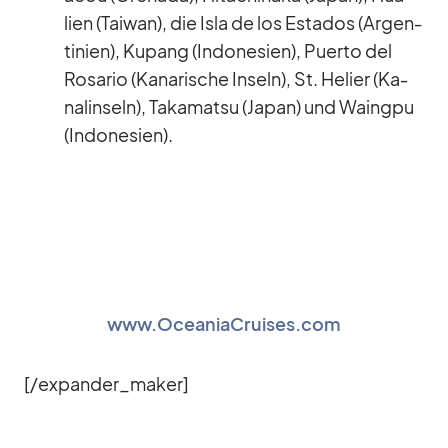
lien (Tai­wan), die Isla de los Es­tados (Ar­gen­
ti­nien), Ku­pang (In­do­ne­sien), Pu­erto del
Ro­sa­rio (Ka­na­ri­sche In­seln), St. He­lier (Ka­
nal­in­seln), Takamatsu (Ja­pan) und Waingpu
(In­do­ne­sien).
www.OceaniaCruises.com
[/​expander_​maker]