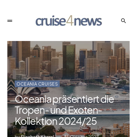
OCEANIA CRUISES
Oceania präsentiert die
Tropen- und Exoten-
Kollektion 2024/​25
by
Elisabeth Kapral
31. Oktober 2022