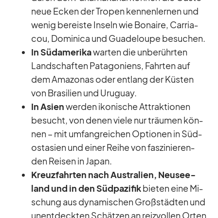
neue Ecken der Tro­pen ken­nen­ler­nen und
we­nig be­reiste In­seln wie Bon­aire, Car­ri­a­
cou, Do­mi­nica und Gua­de­loupe be­su­chen.
In Süd­ame­rika
war­ten die un­be­rühr­ten
Land­schaf­ten Pa­ta­go­ni­ens, Fahr­ten auf
dem Ama­zo­nas oder ent­lang der Küs­ten
von Bra­si­lien und Uru­guay.
In Asien
wer­den iko­ni­sche At­trak­tio­nen
be­sucht, von de­nen viele nur träu­men kön­
nen – mit um­fang­rei­chen Op­tio­nen in Süd­
ost­asien und ei­ner Reihe von fas­zi­nie­ren­
den Rei­sen in Ja­pan.
Kreuz­fahr­ten nach Aus­tra­lien, Neu­see­
land und in den Süd­pa­zi­fik
bie­ten eine Mi­
schung aus dy­na­mi­schen Groß­städ­ten und
un­ent­deck­ten Schät­zen an reiz­vol­len Or­ten