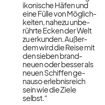
iko­ni­sche Hä­fen und
eine Fülle von Mög­lich­
kei­ten, na­hezu un­be­
rührte Ecken der Welt
zu er­kun­den. Au­ßer­
dem wird die Reise mit
den sie­ben brand­
neuen oder bes­ser als
neuen Schif­fen ge­
nauso er­leb­nis­reich
sein wie die Ziele
selbst.“