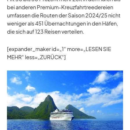
bei an­de­ren Pre­mium-Kreuz­fahr­tree­de­reien
um­fas­sen die Rou­ten der Sai­son 2024/​25 nicht
we­ni­ger als 451 Über­nach­tun­gen in den Hä­fen,
die sich auf 123 Rei­sen ver­tei­len.
[expander_​maker id=„1“ more=„LESEN SIE
MEHR“ less=„ZURÜCK“]