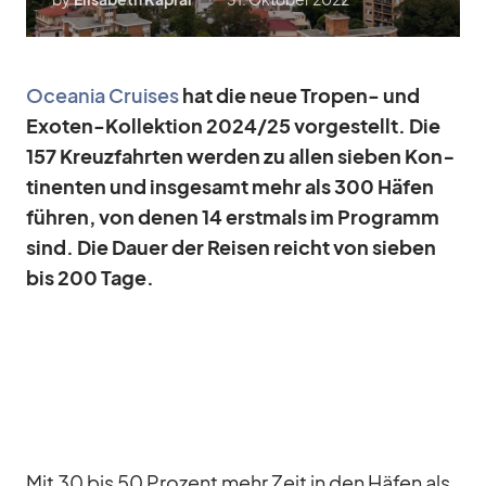
Ocea­nia Crui­ses
hat die neue Tro­pen- und
Exo­ten-Kol­lek­tion 2024/​25 vor­ge­stellt. Die
157 Kreuz­fahr­ten wer­den zu al­len sie­ben Kon­
ti­nen­ten und ins­ge­samt mehr als 300 Hä­fen
füh­ren, von de­nen 14 erst­mals im Pro­gramm
sind. Die Dauer der Rei­sen reicht von sie­ben
bis 200 Tage.
Mit 30 bis 50 Pro­zent mehr Zeit in den Hä­fen als