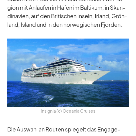
gion mit An­läu­fen in Hä­fen im Bal­ti­kum, in Skan­
di­na­vien, auf den Bri­ti­schen In­seln, Ir­land, Grön­
land, Is­land und in den nor­we­gi­schen Fjor­den.
In­si­gnia (c) Ocea­nia Crui­ses
Die Aus­wahl an Rou­ten spie­gelt das En­ga­ge­