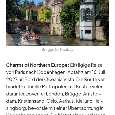
Brügge (c) Pix­a­bay
Charms of Nor­t­hern Eu­rope:
Elf­tä­gige Reise
von Pa­ris nach Ko­pen­ha­gen, Ab­fahrt am 16. Juli
2027 an Bord der Ocea­nia Vista. Die Route ver­
bin­det kul­tu­relle Me­tro­po­len mit Küs­ten­zie­len,
dar­un­ter Do­ver für Lon­don, Brügge, Ams­ter­
dam, Kris­ti­an­sand, Oslo, Aar­hus, Kiel und Hel­
sing­borg, be­vor sie mit ei­ner Über­nach­tung in