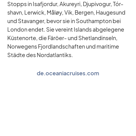
Stopps in Isafjor­dur, Akureyri, Dju­pi­vogur, Tór­
shavn, Ler­wick, Måløy, Vik, Ber­gen, Hau­ge­sund
und Sta­van­ger, be­vor sie in Sout­hamp­ton bei
Lon­don en­det. Sie ver­eint Is­lands ab­ge­le­gene
Küs­ten­orte, die Fä­röer- und Shet­land­in­seln,
Nor­we­gens Fjord­land­schaf­ten und ma­ri­time
Städte des Nord­at­lan­tiks.
de.oceaniacruises.com