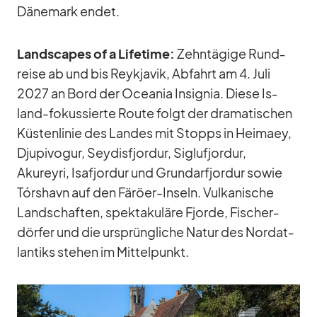
Dä­ne­mark en­det.
Land­scapes of a Life­time:
Zehn­tä­gige Rund­
reise ab und bis Reykja­vik, Ab­fahrt am 4. Juli
2027 an Bord der Ocea­nia In­si­gnia. Diese Is­
land-fo­kus­sierte Route folgt der dra­ma­ti­schen
Küs­ten­li­nie des Lan­des mit Stopps in Hei­maey,
Dju­pi­vogur, Sey­dis­fjor­dur, Sig­lufjor­dur,
Akureyri, Isafjor­dur und Grund­arfjor­dur so­wie
Tór­shavn auf den Fä­röer-In­seln. Vul­ka­ni­sche
Land­schaf­ten, spek­ta­ku­läre Fjorde, Fi­scher­
dör­fer und die ur­sprüng­li­che Na­tur des Nord­at­
lan­tiks ste­hen im Mit­tel­punkt.