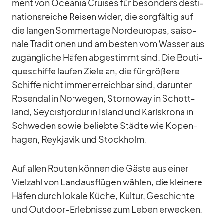
ment von Ocea­nia Crui­ses für be­son­ders de­sti­
na­ti­ons­rei­che Rei­sen wi­der, die sorg­fäl­tig auf
die lan­gen Som­mer­tage Nord­eu­ro­pas, sai­so­
nale Tra­di­tio­nen und am bes­ten vom Was­ser aus
zu­gäng­li­che Hä­fen ab­ge­stimmt sind. Die Bou­ti­
que­schiffe lau­fen Ziele an, die für grö­ßere
Schiffe nicht im­mer er­reich­bar sind, dar­un­ter
Ro­sendal in Nor­we­gen, Stor­no­way in Schott­
land, Sey­dis­fjor­dur in Is­land und Karl­s­krona in
Schwe­den so­wie be­liebte Städte wie Ko­pen­
ha­gen, Reykja­vik und Stock­holm.
Auf al­len Rou­ten kön­nen die Gäste aus ei­ner
Viel­zahl von Land­aus­flü­gen wäh­len, die klei­nere
Hä­fen durch lo­kale Kü­che, Kul­tur, Ge­schichte
und Out­door-Er­leb­nisse zum Le­ben er­we­cken.