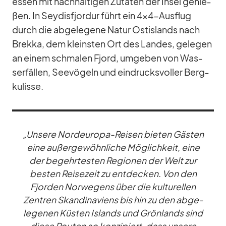
essen mit nach­hal­ti­gen Zu­ta­ten der In­sel ge­nie­
ßen. In Sey­dis­fjor­dur führt ein 4x4-Aus­flug
durch die ab­ge­le­gene Na­tur Ost­is­lands nach
Brekka, dem kleins­ten Ort des Lan­des, ge­le­gen
an ei­nem schma­len Fjord, um­ge­ben von Was­
ser­fäl­len, See­vö­geln und ein­drucks­vol­ler Berg­
ku­lisse.
„Un­sere Nord­eu­ropa-Rei­sen bie­ten Gäs­ten
eine au­ßer­ge­wöhn­li­che Mög­lich­keit, eine
der be­gehr­tes­ten Re­gio­nen der Welt zur
bes­ten Rei­se­zeit zu ent­de­cken. Von den
Fjor­den Nor­we­gens über die kul­tu­rel­len
Zen­tren Skan­di­na­vi­ens bis hin zu den ab­ge­
le­ge­nen Küs­ten Is­lands und Grön­lands sind