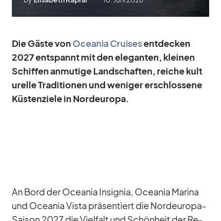
Die Gäste von
Ocea­nia Crui­ses
ent­de­cken
2027 ent­spannt mit den ele­gan­ten, klei­nen
Schif­fen an­mu­tige Land­schaf­ten, rei­che kul­t
u­relle Tra­di­tio­nen und we­ni­ger er­schlos­sene
Küs­ten­ziele in Nord­eu­ropa.
An Bord der Ocea­nia In­si­gnia, Ocea­nia Ma­rina
und Ocea­nia Vista prä­sen­tiert die Nord­eu­ropa-
Sai­son 2027 die Viel­falt und Schön­heit der Re­