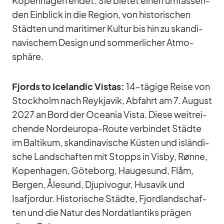
Ko­pen­ha­gen en­det. Sie bie­tet ei­nen um­fas­sen­
den Ein­blick in die Re­gion, von his­to­ri­schen
Städ­ten und ma­ri­ti­mer Kul­tur bis hin zu skan­di­
na­vi­schem De­sign und som­mer­li­cher At­mo­
sphäre.
Fjords to Ice­lan­dic Vis­tas:
14-tä­gige Reise von
Stock­holm nach Reykja­vik, Ab­fahrt am 7. Au­gust
2027 an Bord der Ocea­nia Vista. Diese weit­rei­
chende Nord­eu­ropa-Route ver­bin­det Städte
im Bal­ti­kum, skan­di­na­vi­sche Küs­ten und is­län­di­
sche Land­schaf­ten mit Stopps in Visby, Rønne,
Ko­pen­ha­gen, Gö­te­borg, Hau­ge­sund, Flåm,
Ber­gen, Åle­sund, Dju­pi­vogur, Hu­sa­vik und
Isafjor­dur. His­to­ri­sche Städte, Fjord­land­schaf­
ten und die Na­tur des Nord­at­lan­tiks prä­gen