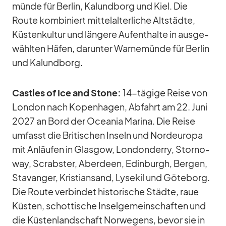
münde für Ber­lin, Kalund­borg und Kiel. Die
Route kom­bi­niert mit­tel­al­ter­li­che Alt­städte,
Küs­ten­kul­tur und län­gere Auf­ent­halte in aus­ge­
wähl­ten Hä­fen, dar­un­ter War­ne­münde für Ber­lin
und Kalund­borg.
Cast­les of Ice and Stone:
14-tä­gige Reise von
Lon­don nach Ko­pen­ha­gen, Ab­fahrt am 22. Juni
2027 an Bord der Ocea­nia Ma­rina. Die Reise
um­fasst die Bri­ti­schen In­seln und Nord­eu­ropa
mit An­läu­fen in Glas­gow, Lon­don­derry, Stor­no­
way, Scr­abs­ter, Aber­deen, Edin­burgh, Ber­gen,
Sta­van­ger, Kris­ti­an­sand, Lys­e­kil und Gö­te­borg.
Die Route ver­bin­det his­to­ri­sche Städte, raue
Küs­ten, schot­ti­sche In­sel­ge­mein­schaf­ten und
die Küs­ten­land­schaft Nor­we­gens, be­vor sie in