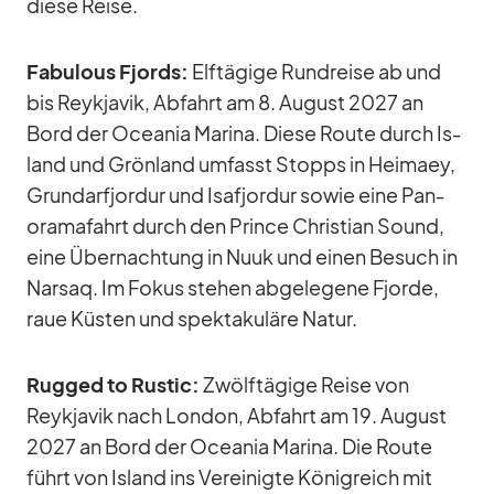
diese Reise.
Fa­bu­lous Fjords:
Elf­tä­gige Rund­reise ab und
bis Reykja­vik, Ab­fahrt am 8. Au­gust 2027 an
Bord der Ocea­nia Ma­rina. Diese Route durch Is­
land und Grön­land um­fasst Stopps in Hei­maey,
Grund­arfjor­dur und Isafjor­dur so­wie eine Pan­
ora­ma­fahrt durch den Prince Chris­tian Sound,
eine Über­nach­tung in Nuuk und ei­nen Be­such in
Narsaq. Im Fo­kus ste­hen ab­ge­le­gene Fjorde,
raue Küs­ten und spek­ta­ku­läre Na­tur.
Rug­ged to Ru­stic:
Zwölf­tä­gige Reise von
Reykja­vik nach Lon­don, Ab­fahrt am 19. Au­gust
2027 an Bord der Ocea­nia Ma­rina. Die Route
führt von Is­land ins Ver­ei­nigte Kö­nig­reich mit