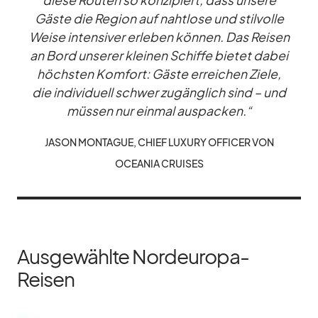
diese Rou­ten so kon­zi­piert, dass un­sere
Gäste die Re­gion auf naht­lose und stil­volle
Weise in­ten­si­ver er­le­ben kön­nen. Das Rei­sen
an Bord un­se­rer klei­nen Schiffe bie­tet da­bei
höchs­ten Kom­fort: Gäste er­rei­chen Ziele,
die in­di­vi­du­ell schwer zu­gäng­lich sind – und
müs­sen nur ein­mal aus­pa­cken.“
JA­SON MON­TA­GUE, CHIEF LU­XURY OF­FI­CER VON
OCEA­NIA CRUI­SES
Ausgewählte Nordeuropa-
Reisen