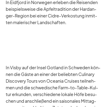
In Eid­fjord in Nor­we­gen er­le­ben die Rei­sen­den
bei­spiels­weise die Ap­fel­tra­di­tion der Hardan­
ger-Re­gion bei ei­ner Cidre-Ver­kos­tung in­mit­
ten ma­le­ri­scher Land­schaf­ten.
In Visby auf der In­sel Got­land in Schwe­den kön­
nen die Gäste an ei­ner der be­lieb­ten Cu­linary
Dis­co­very Tours von Ocea­nia Crui­ses teil­neh­
men und die schwe­di­sche Farm-to-Ta­ble-Kul­
tur er­kun­den, ver­schie­dene lo­kale Höfe be­su­
chen und an­schlie­ßend ein sai­so­na­les Mit­tag­