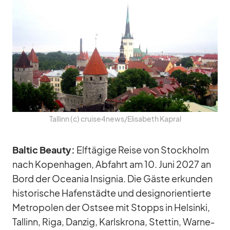
Tal­linn (c) cruise4news/​Elisabeth Ka­pral
Bal­tic Be­auty:
Elf­tä­gige Reise von Stock­holm
nach Ko­pen­ha­gen, Ab­fahrt am 10. Juni 2027 an
Bord der Ocea­nia In­si­gnia. Die Gäste er­kun­den
his­to­ri­sche Ha­fen­städte und de­sign­ori­en­tierte
Me­tro­po­len der Ost­see mit Stopps in Hel­sinki,
Tal­linn, Riga, Dan­zig, Karl­s­krona, Stet­tin, War­ne­