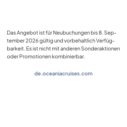
Das An­ge­bot ist für Neu­bu­chun­gen bis 8. Sep­
tem­ber 2026 gül­tig und vor­be­halt­lich Ver­füg­
bar­keit. Es ist nicht mit an­de­ren Son­der­ak­tio­nen
oder Pro­mo­tio­nen kom­bi­nier­bar.
de.oceaniacruises.com