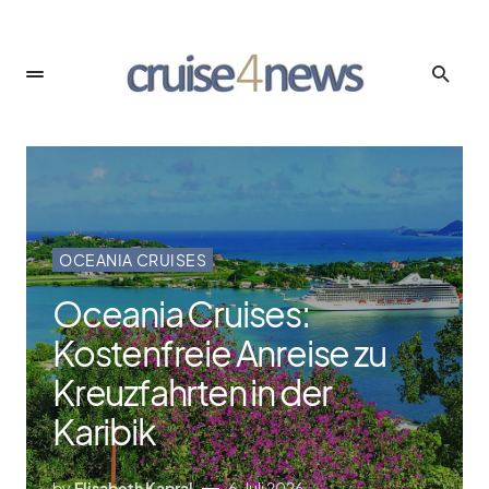
OCEANIA CRUISES
Oceania Cruises:
Kostenfreie Anreise zu
Kreuzfahrten in der
Karibik
by
Elisabeth Kapral
6. Juli 2026