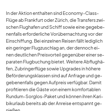
In der Ak­tion ent­hal­ten sind Eco­nomy-Class-
Flüge ab Frank­furt oder Zü­rich, die Trans­fers zwi­
schen Flug­ha­fen und Schiff so­wie eine ge­ge­be­
nen­falls er­for­der­li­che Vor­über­nach­tung vor der
Ein­schif­fung. Bei ein­zel­nen Rei­sen fällt le­dig­lich
ein ge­rin­ger Flug­zu­schlag an, der den­noch ei­
nen deut­li­chen Preis­vor­teil ge­gen­über ei­ner se­
pa­ra­ten Flug­bu­chung bie­tet. Wei­tere Ab­flug­hä­
fen, Zu­brin­ger­flüge so­wie Up­grades in hö­here
Be­för­de­rungs­klas­sen sind auf An­frage und ge­
ge­be­nen­falls ge­gen Auf­preis ver­füg­bar. Da­mit
pro­fi­tie­ren die Gäste von ei­nem kom­for­ta­blen
Rundum-Sorg­los-Pa­ket und kön­nen ih­ren Ka­ri­
bi­k­ur­laub be­reits ab der An­reise ent­spannt ge­
nie­ßen.