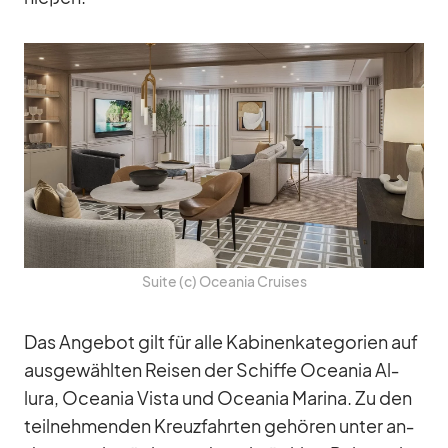
Suite (c) Ocea­nia Crui­ses
Das An­ge­bot gilt für alle Ka­bi­nen­ka­te­go­rien auf
aus­ge­wähl­ten Rei­sen der Schiffe Ocea­nia Al­
lura, Ocea­nia Vista und Ocea­nia Ma­rina. Zu den
teil­neh­men­den Kreuz­fahr­ten ge­hö­ren un­ter an­