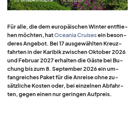
Für alle, die dem eu­ro­päi­schen Win­ter ent­flie­
hen möch­ten, hat
Ocea­nia Crui­ses
ein be­son­
de­res An­ge­bot. Bei 17 aus­ge­wähl­ten Kreuz­
fahr­ten in der Ka­ri­bik zwi­schen Ok­to­ber 2026
und Fe­bruar 2027 er­hal­ten die Gäste bei Bu­
chung bis zum 8. Sep­tem­ber 2026 ein um­
fang­rei­ches Pa­ket für die An­reise ohne zu­
sätz­li­che Kos­ten oder, bei ein­zel­nen Ab­fahr­
ten, ge­gen ei­nen nur ge­rin­gen Auf­preis.