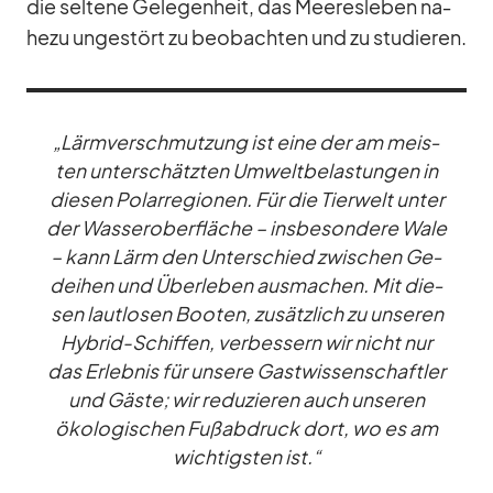
die sel­tene Ge­le­gen­heit, das Mee­res­le­ben na­
hezu un­ge­stört zu be­ob­ach­ten und zu stu­die­ren.
„Lärm­ver­schmut­zung ist eine der am meis­
ten un­ter­schätz­ten Um­welt­be­las­tun­gen in
die­sen Po­lar­re­gio­nen. Für die Tier­welt un­ter
der Was­ser­ober­flä­che – ins­be­son­dere Wale
– kann Lärm den Un­ter­schied zwi­schen Ge­
dei­hen und Über­le­ben aus­ma­chen. Mit die­
sen laut­lo­sen Boo­ten, zu­sätz­lich zu un­se­ren
Hy­brid-Schif­fen, ver­bes­sern wir nicht nur
das Er­leb­nis für un­sere Gast­wis­sen­schaft­ler
und Gäste; wir re­du­zie­ren auch un­se­ren
öko­lo­gi­schen Fuß­ab­druck dort, wo es am
wich­tigs­ten ist.“