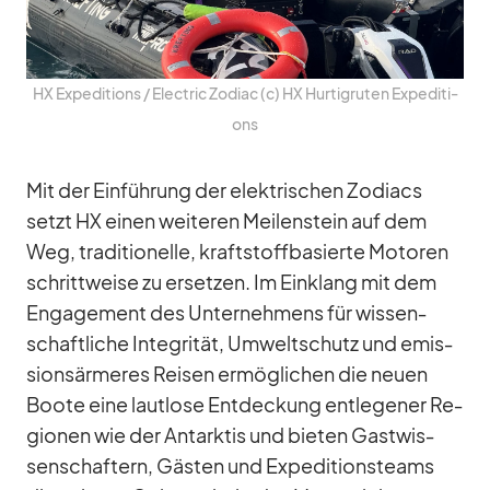
HX Ex­pe­di­ti­ons /​ Elec­tric Zo­diac (c) HX Hur­tig­ru­ten Ex­pe­di­ti­
ons
Mit der Ein­füh­rung der elek­tri­schen Zo­diacs
setzt HX ei­nen wei­te­ren Mei­len­stein auf dem
Weg, tra­di­tio­nelle, kraft­stoff­ba­sierte Mo­to­ren
schritt­weise zu er­set­zen. Im Ein­klang mit dem
En­ga­ge­ment des Un­ter­neh­mens für wis­sen­
schaft­li­che In­te­gri­tät, Um­welt­schutz und emis­
si­ons­är­me­res Rei­sen er­mög­li­chen die neuen
Boote eine laut­lose Ent­de­ckung ent­le­ge­ner Re­
gio­nen wie der Ant­ark­tis und bie­ten Gast­wis­
sen­schaf­tern, Gäs­ten und Ex­pe­di­ti­ons­teams