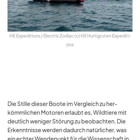
HX Ex­pe­di­ti­ons /​ Elec­tric Zo­diac (c) HX Hur­tig­ru­ten Ex­pe­di­ti­
ons
Die Stille die­ser Boote im Ver­gleich zu her­
kömm­li­chen Mo­to­ren er­laubt es, Wild­tiere mit
deut­lich we­ni­ger Stö­rung zu be­ob­ach­ten. Die
Er­kennt­nisse wer­den da­durch na­tür­li­cher, was
ein ech­ter Wen­de­punkt für die Wis­sen­schaft in