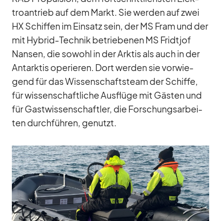
tro­an­trieb auf dem Markt. Sie wer­den auf zwei
HX Schif­fen im Ein­satz sein, der MS Fram und der
mit Hy­brid-Tech­nik be­trie­be­nen MS Fri­dt­jof
Nan­sen, die so­wohl in der Ark­tis als auch in der
Ant­ark­tis ope­rie­ren. Dort wer­den sie vor­wie­
gend für das Wis­sen­schafts­team der Schiffe,
für wis­sen­schaft­li­che Aus­flüge mit Gäs­ten und
für Gast­wis­sen­schaft­ler, die For­schungs­ar­bei­
ten durch­füh­ren, ge­nutzt.