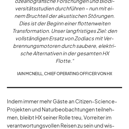
ozea­no­gra­fi­sche For­schun­gen und Bio­di­
ver­si­täts­stu­dien durch­füh­ren – nun mit ei­
nem Bruch­teil der akus­ti­schen Stö­run­gen.
Dies ist der Be­ginn ei­ner flot­ten­wei­ten
Trans­for­ma­tion. Un­ser lang­fris­ti­ges Ziel: den
voll­stän­di­gen Er­satz von Zo­diacs mit Ver­
bren­nungs­mo­to­ren durch sau­bere, elek­tri­
sche Al­ter­na­ti­ven in der ge­sam­ten HX
Flotte.“
IAIN MCN­EILL, CHIEF OPE­RA­TING OF­FI­CER VON HX
In­dem im­mer mehr Gäste an Ci­ti­zen-Sci­ence-
Pro­jek­ten und Na­tur­be­ob­ach­tun­gen teil­neh­
men, bleibt HX sei­ner Rolle treu, Vor­rei­ter im
ver­ant­wor­tungs­vol­len Rei­sen zu sein und wis­