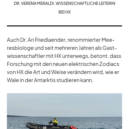
DR. VE­RENA ME­RALDI, WIS­SEN­SCHAFT­LI­CHE LEI­TE­RIN
BEI HX
Auch Dr. Ari Fried­laen­der, re­nom­mier­ter Mee­
res­bio­loge und seit meh­re­ren Jah­ren als Gast­
wis­sen­schaft­ler mit HX un­ter­wegs, be­tont, dass
For­schung mit den neuen elek­tri­schen Zo­diacs
von HX die Art und Weise ver­än­dern wird, wie er
Wale in der Ant­ark­tis stu­die­ren kann.