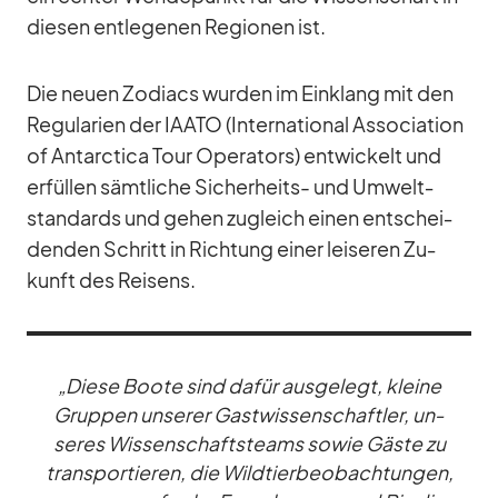
die­sen ent­le­ge­nen Re­gio­nen ist.
Die neuen Zo­diacs wur­den im Ein­klang mit den
Re­gu­la­rien der IAATO (In­ter­na­tio­nal As­so­cia­tion
of Ant­ar­c­tica Tour Ope­ra­tors) ent­wi­ckelt und
er­fül­len sämt­li­che Si­cher­heits- und Um­welt­
stan­dards und ge­hen zu­gleich ei­nen ent­schei­
den­den Schritt in Rich­tung ei­ner lei­se­ren Zu­
kunft des Rei­sens.
„Diese Boote sind da­für aus­ge­legt, kleine
Grup­pen un­se­rer Gast­wis­sen­schaft­ler, un­
se­res Wis­sen­schafts­teams so­wie Gäste zu
trans­por­tie­ren, die Wild­tier­be­ob­ach­tun­gen,