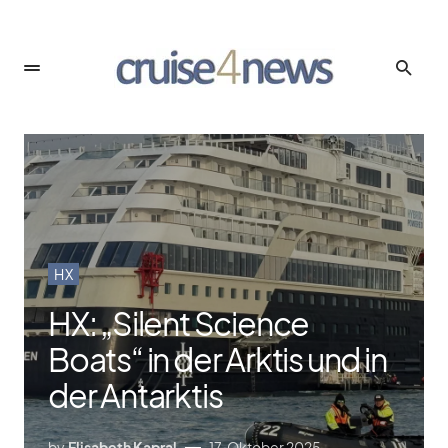
HX
HX: „Silent Science
Boats“ in der Arktis und in
der Antarktis
by
Elisabeth Kapral
17. Oktober 2025