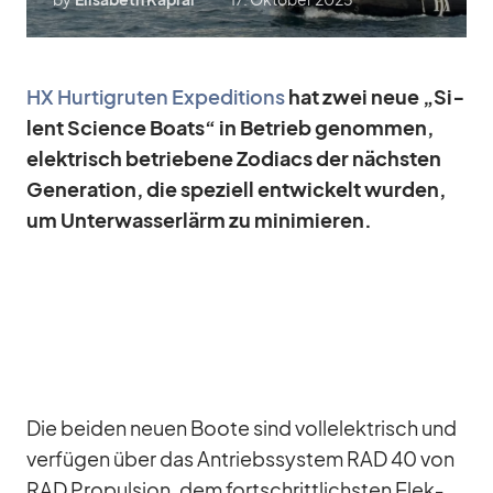
HX Hur­tig­ru­ten Ex­pe­di­ti­ons
hat zwei neue „Si­
lent Sci­ence Boats“ in Be­trieb ge­nom­men,
elek­trisch be­trie­bene Zo­diacs der nächs­ten
Ge­ne­ra­tion, die spe­zi­ell ent­wi­ckelt wur­den,
um Un­ter­was­ser­lärm zu mi­ni­mie­ren.
Die bei­den neuen Boote sind voll­elek­trisch und
ver­fü­gen über das An­triebs­sys­tem RAD 40 von
RAD Pro­pul­sion, dem fort­schritt­lichs­ten Elek­