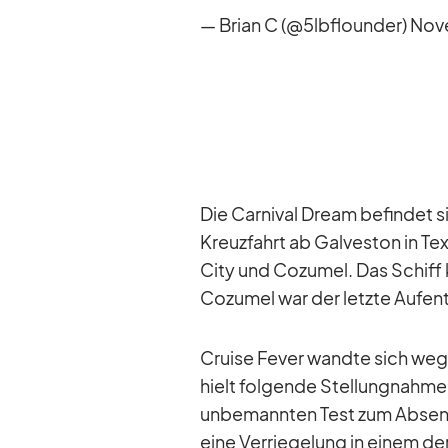
— Brian C (@5lbflounder)
No­v
Die Car­ni­val Dream be­fin­det si
Kreuz­fahrt ab Gal­ves­ton in Te
City und Co­zu­mel. Das Schiff 
Co­zu­mel war der letzte Auf­ent
Cruise Fe­ver wandte sich we­ge
hielt fol­gende Stel­lung­nahme
un­be­mann­ten Test zum Ab­sen­
eine Ver­rie­ge­lung in ei­nem d