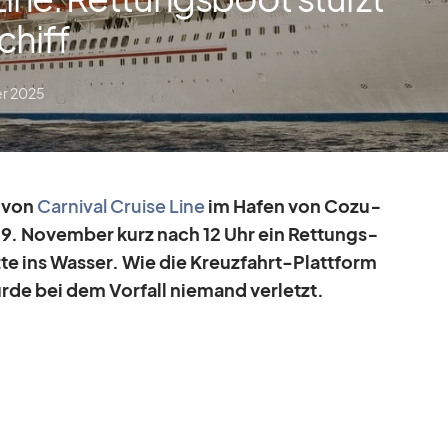
chiff
r 2025
m von
Car­ni­val Cruise Line
im Ha­fen von Co­zu­
9. No­vem­ber
kurz nach 12 Uhr ein Ret­tungs­
e ins Was­ser. Wie die Kreuz­fahrt-Platt­form
urde bei dem Vor­fall nie­mand ver­letzt.