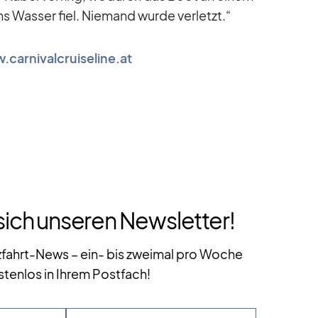
 Was­ser fiel. Nie­mand wurde ver­letzt.“
carnivalcruiseline.at
sich unseren Newsletter!
zfahrt-News – ein- bis zweimal pro Woche
stenlos in Ihrem Postfach!