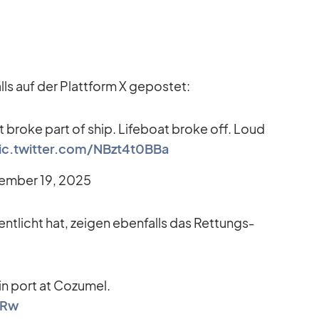
lls auf der Platt­form X ge­pos­tet:
st broke part of ship. Life­boat broke off. Loud
ic.twitter.com/NBzt4t0BBa
em­ber 19, 2025
fent­licht hat, zei­gen eben­falls das Ret­tungs­
 in port at Co­zu­mel.
LRw