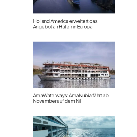
Holland America erweitert das
Angebot an Häfen in Europa
AmaWaterways: AmaNubia fährt ab
November auf dem Nil