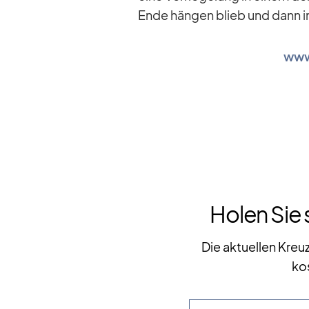
Ende hän­gen blieb und dann ins
www.
Holen Sie 
Die aktuellen Kreu
ko