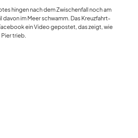
o­tes hin­gen nach dem Zwi­schen­fall noch am
eil da­von im Meer schwamm. Das Kreuz­fahrt-
 Face­book ein Vi­deo ge­pos­tet, das zeigt, wie
Pier trieb.