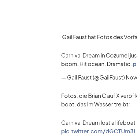
Gail Faust hat Fo­tos des Vor­fa
Car­ni­val Dream in Co­zu­mel ju
boom. Hit ocean. Dra­ma­tic.
p
— Gail Faust (@GailFaust)
No­v
Fo­tos, die Brian C auf X ver­öf­
boot, das im Was­ser treibt:
Car­ni­val Dream lost a life­boat
pic.twitter.com/dGCTUm3