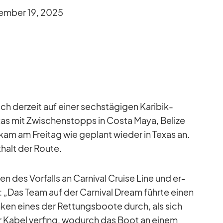
em­ber 19, 2025
ch der­zeit auf ei­ner sechs­tä­gi­gen Ka­ri­bik-
­xas mit Zwi­schen­stopps in Costa Maya, Be­lize
kam am Frei­tag wie ge­plant wie­der in Te­xas an.
­halt der Route.
n des Vor­falls an Car­ni­val Cruise Line und er­
: „Das Team auf der Car­ni­val Dream führte ei­nen
ken ei­nes der Ret­tungs­boote durch, als sich
er Ka­bel ver­fing, wo­durch das Boot an ei­nem