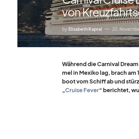
von Kreuzfahrts
by
Elisabeth Kapral
20. Novembe
Wäh­rend die Car­ni­val Drea
mel in Me­xiko lag, brach
am 1
boot vom Schiff ab und stürzt
„
Cruise Fe­ver
“ be­rich­tet, w