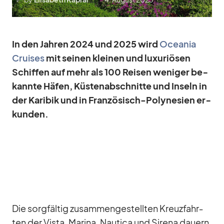
In den Jah­ren 2024 und 2025 wird
Ocea­nia
Crui­ses
mit sei­nen klei­nen und lu­xu­riö­sen
Schif­fen auf mehr als 100 Rei­sen we­ni­ger be­
kannte Hä­fen, Küs­ten­ab­schnitte und In­seln in
der Ka­ri­bik und in Fran­zö­sisch-Po­ly­ne­sien er­
kun­den.
Die sorg­fäl­tig zu­sam­men­ge­stell­ten Kreuz­fahr­
ten der Vista, Ma­rina, Nau­tica und Si­rena dau­ern