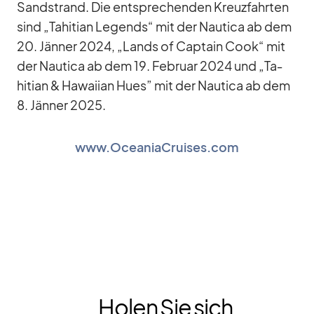
Sand­strand. Die ent­spre­chen­den Kreuz­fahr­ten
sind „Ta­hitian Le­gends“ mit der Nau­tica ab dem
20. Jän­ner 2024, „Lands of Cap­tain Cook“ mit
der Nau­tica ab dem 19. Fe­bruar 2024 und „Ta­
hitian & Ha­wai­ian Hues” mit der Nau­tica ab dem
8. Jän­ner 2025.
www.OceaniaCruises.com
Holen Sie sich