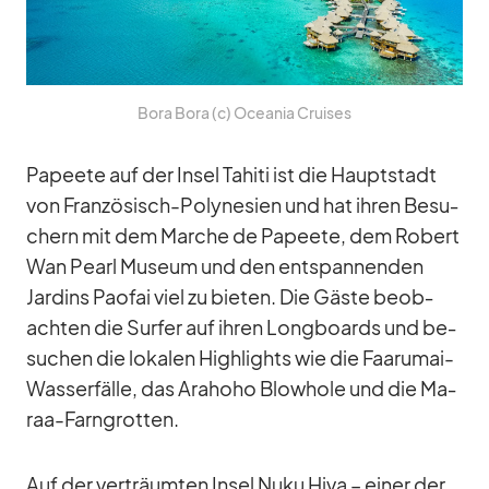
Bora Bora (c) Ocea­nia Crui­ses
Pa­peete auf der In­sel Ta­hiti ist die Haupt­stadt
von Fran­zö­sisch-Po­ly­ne­sien und hat ih­ren Be­su­
chern mit dem Mar­che de Pa­peete, dem Ro­bert
Wan Pearl Mu­seum und den ent­span­nen­den
Jard­ins Pao­fai viel zu bie­ten. Die Gäste be­ob­
ach­ten die Sur­fer auf ih­ren Long­boards und be­
su­chen die lo­ka­len High­lights wie die Faaru­mai-
Was­ser­fälle, das Ara­hoho Blow­hole und die Ma­
raa-Farn­grot­ten.
Auf der ver­träum­ten In­sel Nuku Hiva – ei­ner der