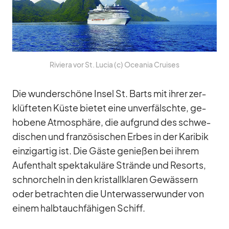
Ri­viera vor St. Lu­cia (c) Ocea­nia Crui­ses
Die wun­der­schöne In­sel St. Barts mit ih­rer zer­
klüf­te­ten Küste bie­tet eine un­ver­fälschte, ge­
ho­bene At­mo­sphäre, die auf­grund des schwe­
di­schen und fran­zö­si­schen Er­bes in der Ka­ri­bik
ein­zig­ar­tig ist. Die Gäste ge­nie­ßen bei ih­rem
Auf­ent­halt spek­ta­ku­läre Strände und Re­sorts,
schnor­cheln in den kris­tall­kla­ren Ge­wäs­sern
oder be­trach­ten die Un­ter­was­ser­wun­der von
ei­nem halb­tauch­fä­hi­gen Schiff.