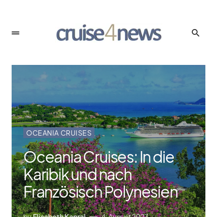
OCEANIA CRUISES
Oceania Cruises: In die
Karibik und nach
Französisch Polynesien
by
Elisabeth Kapral
4. August 2023