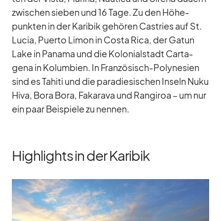
zwi­schen sie­ben und 16 Tage. Zu den Hö­he­
punk­ten in der Ka­ri­bik ge­hö­ren Cas­tries auf St.
Lu­cia, Pu­erto Li­mon in Costa Rica, der Gatun
Lake in Pa­nama und die Ko­lo­ni­al­stadt Car­ta­
gena in Ko­lum­bien. In Fran­zö­sisch-Po­ly­ne­sien
sind es Ta­hiti und die pa­ra­die­si­schen In­seln Nuku
Hiva, Bora Bora, Fa­ka­rava und Ran­gi­roa – um nur
ein paar Bei­spiele zu nen­nen.
Highlights in der Karibik