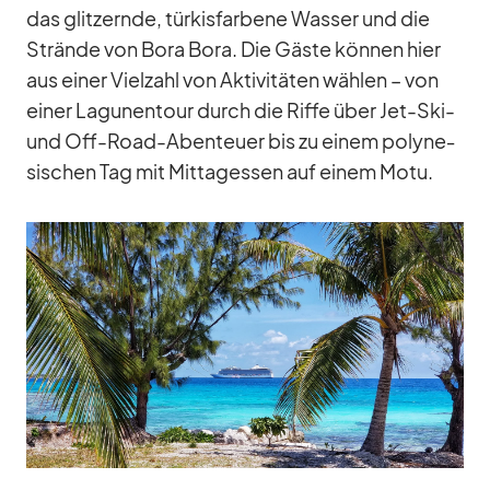
das glit­zernde, tür­kis­far­bene Was­ser und die
Strände von Bora Bora. Die Gäste kön­nen hier
aus ei­ner Viel­zahl von Ak­ti­vi­tä­ten wäh­len – von
ei­ner La­gu­n­en­tour durch die Riffe über Jet-Ski-
und Off-Road-Aben­teuer bis zu ei­nem po­ly­ne­
si­schen Tag mit Mit­tag­essen auf ei­nem Motu.