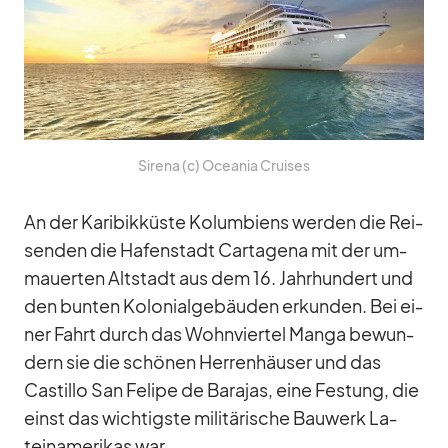
Si­rena (c) Ocea­nia Crui­ses
An der Ka­ri­bik­küste Ko­lum­bi­ens wer­den die Rei­
sen­den die Ha­fen­stadt Car­ta­gena mit der um­
mau­er­ten Alt­stadt aus dem 16. Jahr­hun­dert und
den bun­ten Ko­lo­ni­al­ge­bäu­den er­kun­den. Bei ei­
ner Fahrt durch das Wohn­vier­tel Manga be­wun­
dern sie die schö­nen Her­ren­häu­ser und das
Cas­tillo San Fe­lipe de Ba­ra­jas, eine Fes­tung, die
einst das wich­tigste mi­li­tä­ri­sche Bau­werk La­
tein­ame­ri­kas war.