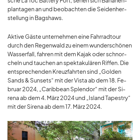
sche La Toc Bat­tery Fort, se­hen sich Ba­na­nen­
plan­ta­gen an und be­ob­ach­ten die Sei­den­her­
stel­lung in Bags­haws.
Ak­tive Gäste un­ter­neh­men eine Fahr­rad­tour
durch den Re­gen­wald zu ei­nem wun­der­schö­nen
Was­ser­fall, fah­ren mit dem Ka­jak oder schnor­
cheln und tau­chen an spek­ta­ku­lä­ren Rif­fen. Die
ent­spre­chen­den Kreuz­fahr­ten sind „Gol­den
Sands & Sun­sets“ mit der Vista ab dem 18. Fe­
bruar 2024, „Ca­rib­bean Sple­ndor“ mit der Si­
rena ab dem 4. März 2024 und „Is­land Tapestry“
mit der Si­rena ab dem 17. März 2024.