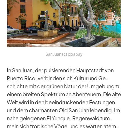
San Juan (c) pix­a­bay
In San Juan, der pul­sie­ren­den Haupt­stadt von
Pu­erto Rico, ver­bin­den sich Kul­tur und Ge­
schichte mit der grü­nen Na­tur der Um­ge­bung zu
ei­nem brei­ten Spek­trum an Aben­teu­ern. Die alte
Welt wird in den be­ein­dru­cken­den Fes­tun­gen
und dem char­man­ten Old San Juan le­ben­dig. Im
nahe ge­le­ge­nen El Yun­que-Re­gen­wald tum­
meln sich tro­pi­sche Vö­gel und es war­ten atem­