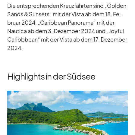
Die ent­spre­chen­den Kreuz­fahr­ten sind „Gol­den
Sands & Sun­sets“ mit der Vista ab dem 18. Fe­
bruar 2024, „Ca­rib­bean Pan­orama“ mit der
Nau­tica ab dem 3. De­zem­ber 2024 und „Joyful
Ca­ribb­bean“ mit der Vista ab dem 17. De­zem­ber
2024.
Highlights in der Südsee