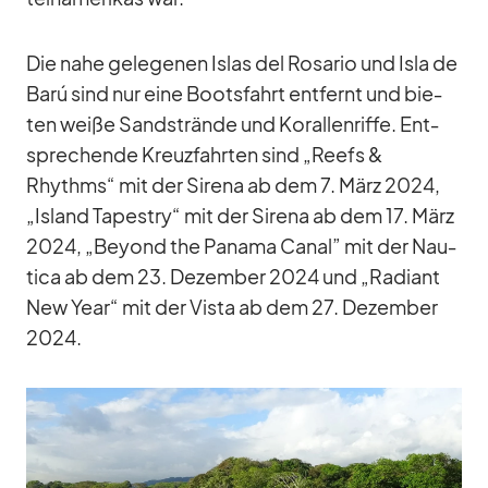
Die nahe ge­le­ge­nen Is­las del Ro­sa­rio und Isla de
Barú sind nur eine Boots­fahrt ent­fernt und bie­
ten weiße Sand­strände und Ko­ral­len­riffe. Ent­
spre­chende Kreuz­fahr­ten sind „Reefs &
Rhythms“ mit der Si­rena ab dem 7. März 2024,
„Is­land Tapestry“ mit der Si­rena ab dem 17. März
2024, „Bey­ond the Pa­nama Ca­nal” mit der Nau­
tica ab dem 23. De­zem­ber 2024 und „Ra­di­ant
New Year“ mit der Vista ab dem 27. De­zem­ber
2024.