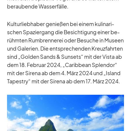
be­rau­bende Was­ser­fälle.
Kul­tur­lieb­ha­ber ge­nie­ßen bei ei­nem ku­li­na­ri­
schen Spa­zier­gang die Be­sich­ti­gung ei­ner be­
rühm­ten Rum­bren­ne­rei oder Be­su­che in Mu­seen
und Ga­le­rien. Die ent­spre­chen­den Kreuz­fahr­ten
sind „Gol­den Sands & Sun­sets“ mit der Vista ab
dem 18. Fe­bruar 2024, „Ca­rib­bean Sple­ndor“
mit der Si­rena ab dem 4. März 2024 und „Is­land
Tapestry“ mit der Si­rena ab dem 17. März 2024.