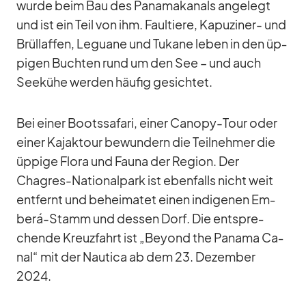
wurde beim Bau des Pa­na­ma­ka­nals an­ge­legt
und ist ein Teil von ihm. Faul­tiere, Ka­pu­zi­ner- und
Brüll­af­fen, Le­guane und Tu­kane le­ben in den üp­
pi­gen Buch­ten rund um den See – und auch
See­kühe wer­den häu­fig ge­sich­tet.
Bei ei­ner Boots­sa­fari, ei­ner Ca­nopy-Tour oder
ei­ner Ka­jak­tour be­wun­dern die Teil­neh­mer die
üp­pige Flora und Fauna der Re­gion. Der
Chagres-Na­tio­nal­park ist eben­falls nicht weit
ent­fernt und be­hei­ma­tet ei­nen in­di­ge­nen Em­
berá-Stamm und des­sen Dorf. Die ent­spre­
chende Kreuz­fahrt ist „Bey­ond the Pa­nama Ca­
nal“ mit der Nau­tica ab dem 23. De­zem­ber
2024.