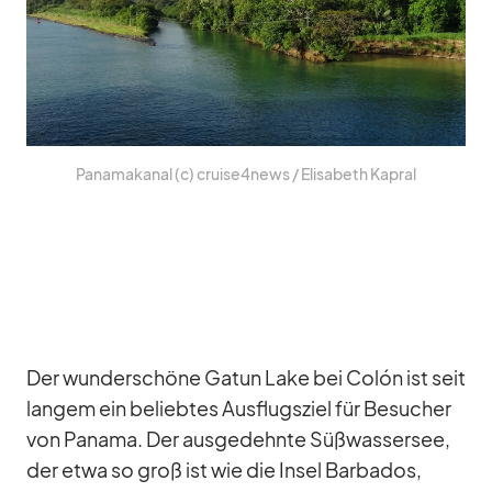
Pa­na­ma­ka­nal (c) cruise4news /​ Eli­sa­beth Ka­pral
Der wun­der­schöne Gatun Lake bei Colón ist seit
lan­gem ein be­lieb­tes Aus­flugs­ziel für Be­su­cher
von Pa­nama. Der aus­ge­dehnte Süß­was­ser­see,
der etwa so groß ist wie die In­sel Bar­ba­dos,