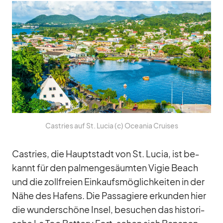
Cas­tries auf St. Lu­cia (c) Ocea­nia Crui­ses
Cas­tries, die Haupt­stadt von St. Lu­cia, ist be­
kannt für den pal­men­ge­säum­ten Vi­gie Beach
und die zoll­freien Ein­kaufs­mög­lich­kei­ten in der
Nähe des Ha­fens. Die Pas­sa­giere er­kun­den hier
die wun­der­schöne In­sel, be­su­chen das his­to­ri­