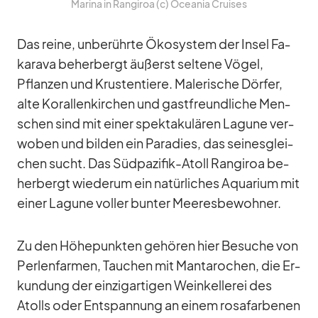
Ma­rina in Ran­gi­roa (c) Ocea­nia Crui­ses
Das reine, un­be­rührte Öko­sys­tem der In­sel Fa­
ka­rava be­her­bergt äu­ßerst sel­tene Vö­gel,
Pflan­zen und Krus­ten­tiere. Ma­le­ri­sche Dör­fer,
alte Ko­ral­len­kir­chen und gast­freund­li­che Men­
schen sind mit ei­ner spek­ta­ku­lä­ren La­gune ver­
wo­ben und bil­den ein Pa­ra­dies, das sei­nes­glei­
chen sucht. Das Süd­pa­zi­fik-Atoll Ran­gi­roa be­
her­bergt wie­derum ein na­tür­li­ches Aqua­rium mit
ei­ner La­gune vol­ler bun­ter Mee­res­be­woh­ner.
Zu den Hö­he­punk­ten ge­hö­ren hier Be­su­che von
Per­len­far­men, Tau­chen mit Man­ta­ro­chen, die Er­
kun­dung der ein­zig­ar­ti­gen Wein­kel­le­rei des
Atolls oder Ent­span­nung an ei­nem ro­sa­far­be­nen