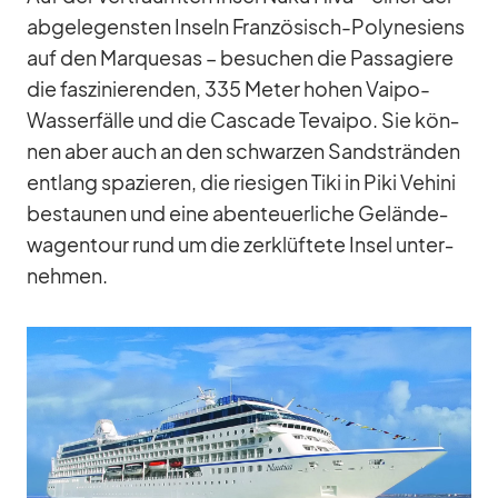
ab­ge­le­gens­ten In­seln Fran­zö­sisch-Po­ly­ne­si­ens
auf den Mar­que­sas – be­su­chen die Pas­sa­giere
die fas­zi­nie­ren­den, 335 Me­ter ho­hen Vaipo-
Was­ser­fälle und die Cas­cade Te­vaipo. Sie kön­
nen aber auch an den schwar­zen Sand­strän­den
ent­lang spa­zie­ren, die rie­si­gen Tiki in Piki Vehini
be­stau­nen und eine aben­teu­er­li­che Ge­län­de­
wa­gen­tour rund um die zer­klüf­tete In­sel un­ter­
neh­men.