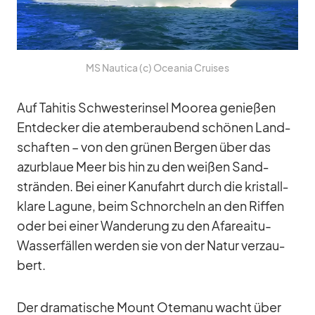
MS Nau­tica (c) Ocea­nia Crui­ses
Auf Ta­hi­tis Schwes­ter­in­sel Moo­rea ge­nie­ßen
Ent­de­cker die atem­be­rau­bend schö­nen Land­
schaf­ten – von den grü­nen Ber­gen über das
azur­blaue Meer bis hin zu den wei­ßen Sand­
strän­den. Bei ei­ner Ka­nu­fahrt durch die kris­tall­
klare La­gune, beim Schnor­cheln an den Rif­fen
oder bei ei­ner Wan­de­rung zu den Afare­aitu-
Was­ser­fäl­len wer­den sie von der Na­tur ver­zau­
bert.
Der dra­ma­ti­sche Mount Otemanu wacht über