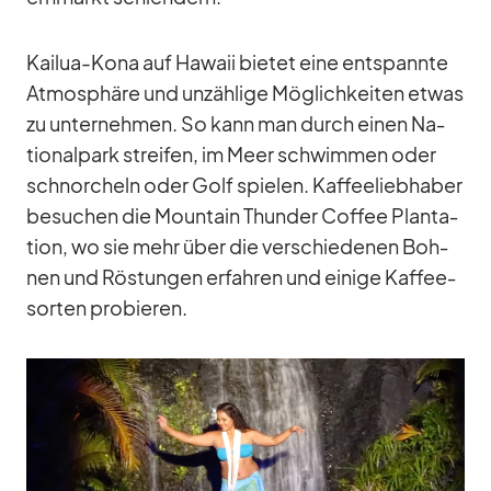
Kai­lua-Kona auf Ha­waii bie­tet eine ent­spannte
At­mo­sphäre und un­zäh­lige Mög­lich­kei­ten et­was
zu un­ter­neh­men. So kann man durch ei­nen Na­
tio­nal­park strei­fen, im Meer schwim­men oder
schnor­cheln oder Golf spie­len. Kaf­fee­lieb­ha­ber
be­su­chen die Moun­tain Thun­der Cof­fee Plan­ta­
tion, wo sie mehr über die ver­schie­de­nen Boh­
nen und Rös­tun­gen er­fah­ren und ei­nige Kaf­fee­
sor­ten pro­bie­ren.