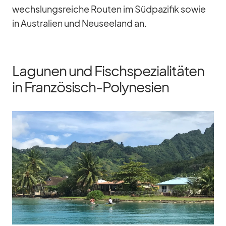
wechs­lungs­rei­che Rou­ten im Süd­pa­zi­fik so­wie
in Aus­tra­lien und Neu­see­land an.
Lagunen und Fischspezialitäten
in Französisch-Polynesien