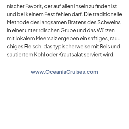
ni­scher Fa­vo­rit, der auf al­len In­seln zu fin­den ist
und bei kei­nem Fest feh­len darf. Die tra­di­tio­nelle
Me­thode des lang­sa­men Bra­tens des Schweins
in ei­ner un­ter­ir­di­schen Grube und das Wür­zen
mit lo­ka­lem Meer­salz er­ge­ben ein saf­ti­ges, rau­
chi­ges Fleisch, das ty­pi­scher­weise mit Reis und
sau­tier­tem Kohl oder Kraut­sa­lat ser­viert wird.
www.OceaniaCruises.com