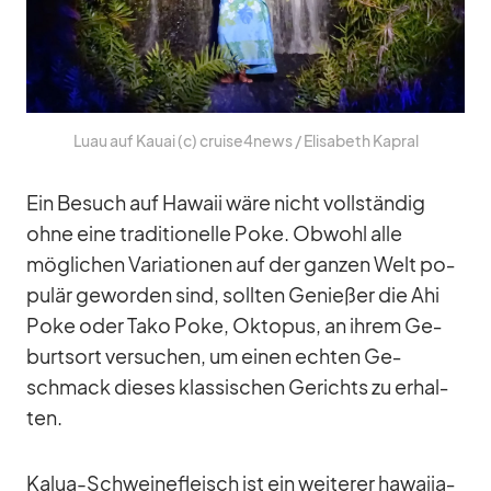
Luau auf Kauai (c) cruise4news /​ Eli­sa­beth Ka­pral
Ein Be­such auf Ha­waii wäre nicht voll­stän­dig
ohne eine tra­di­tio­nelle Poke. Ob­wohl alle
mög­li­chen Va­ria­tio­nen auf der gan­zen Welt po­
pu­lär ge­wor­den sind, soll­ten Ge­nie­ßer die Ahi
Poke oder Tako Poke, Ok­to­pus, an ih­rem Ge­
burts­ort ver­su­chen, um ei­nen ech­ten Ge­
schmack die­ses klas­si­schen Ge­richts zu er­hal­
ten.
Kalua-Schwei­ne­fleisch ist ein wei­te­rer ha­wai­ia­