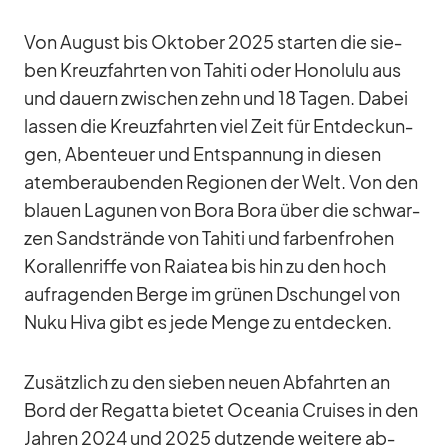
Von Au­gust bis Ok­to­ber 2025 star­ten die sie­
ben Kreuz­fahr­ten von Ta­hiti oder Ho­no­lulu aus
und dau­ern zwi­schen zehn und 18 Ta­gen. Da­bei
las­sen die Kreuz­fahr­ten viel Zeit für Ent­de­ckun­
gen, Aben­teuer und Ent­span­nung in die­sen
atem­be­rau­ben­den Re­gio­nen der Welt. Von den
blauen La­gu­nen von Bora Bora über die schwar­
zen Sand­strände von Ta­hiti und far­ben­fro­hen
Ko­ral­len­riffe von Raia­tea bis hin zu den hoch
auf­ra­gen­den Berge im grü­nen Dschun­gel von
Nuku Hiva gibt es jede Menge zu ent­de­cken.
Zu­sätz­lich zu den sie­ben neuen Ab­fahr­ten an
Bord der Re­gatta bie­tet Ocea­nia Crui­ses in den
Jah­ren 2024 und 2025 dut­zende wei­tere ab­