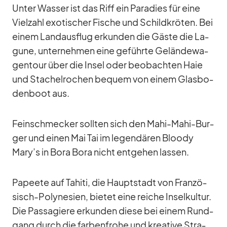
Un­ter Was­ser ist das Riff ein Pa­ra­dies für eine
Viel­zahl exo­ti­scher Fi­sche und Schild­krö­ten. Bei
ei­nem Land­aus­flug er­kun­den die Gäste die La­
gune, un­ter­neh­men eine ge­führte Ge­län­de­wa­
gen­tour über die In­sel oder be­ob­ach­ten Haie
und Sta­chel­ro­chen be­quem von ei­nem Glas­bo­
den­boot aus.
Fein­schme­cker soll­ten sich den Mahi-Mahi-Bur­
ger und ei­nen Mai Tai im le­gen­dä­ren Bloody
Mary’s in Bora Bora nicht ent­ge­hen las­sen.
Pa­peete auf Ta­hiti, die Haupt­stadt von Fran­zö­
sisch-Po­ly­ne­sien, bie­tet eine rei­che In­sel­kul­tur.
Die Pas­sa­giere er­kun­den diese bei ei­nem Rund­
gang durch die far­ben­frohe und krea­tive Stra­