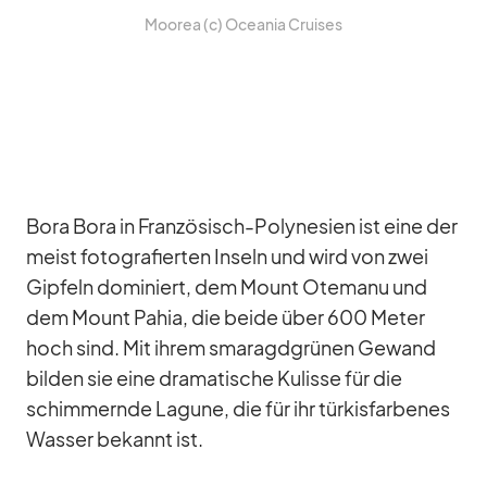
Moo­rea (c) Ocea­nia Crui­ses
Bora Bora in Fran­zö­sisch-Po­ly­ne­sien ist eine der
meist fo­to­gra­fier­ten In­seln und wird von zwei
Gip­feln do­mi­niert, dem Mount Otemanu und
dem Mount Pa­hia, die beide über 600 Me­ter
hoch sind. Mit ih­rem sma­ragd­grü­nen Ge­wand
bil­den sie eine dra­ma­ti­sche Ku­lisse für die
schim­mernde La­gune, die für ihr tür­kis­far­be­nes
Was­ser be­kannt ist.