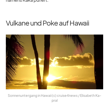
Vulkane und Poke auf Hawaii
Son­nen­un­ter­gang in Ha­waii (c) cruise4news /​ Eli­sa­beth Ka­
pral