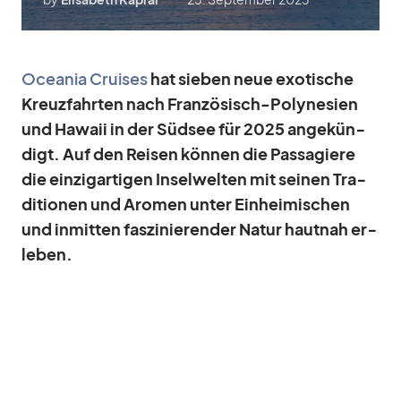
Ocea­nia Crui­ses
hat sie­ben neue exo­ti­sche
Kreuz­fahr­ten nach Fran­zö­sisch-Po­ly­ne­sien
und Ha­waii in der Süd­see für 2025 an­ge­kün­
digt. Auf den Rei­sen kön­nen die Pas­sa­giere
die ein­zig­ar­ti­gen In­sel­wel­ten mit sei­nen Tra­
di­tio­nen und Aro­men un­ter Ein­hei­mi­schen
und in­mit­ten fas­zi­nie­ren­der Na­tur haut­nah er­
le­ben.