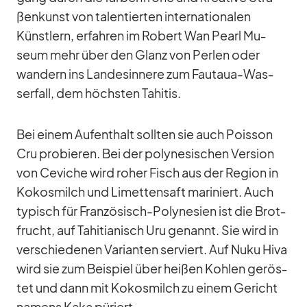
ßen­kunst von ta­len­tier­ten in­ter­na­tio­na­len
Künst­lern, er­fah­ren im Ro­bert Wan Pearl Mu­
seum mehr über den Glanz von Per­len oder
wan­dern ins Lan­des­in­nere zum Fau­taua-Was­
ser­fall, dem höchs­ten Ta­hi­tis.
Bei ei­nem Auf­ent­halt soll­ten sie auch Pois­son
Cru pro­bie­ren. Bei der po­ly­ne­si­schen Ver­sion
von Ce­vi­che wird ro­her Fisch aus der Re­gion in
Ko­kos­milch und Li­met­ten­saft ma­ri­niert. Auch
ty­pisch für Fran­zö­sisch-Po­ly­ne­sien ist die Brot­
frucht, auf Ta­hitia­nisch Uru ge­nannt. Sie wird in
ver­schie­de­nen Va­ri­an­ten ser­viert. Auf Nuku Hiva
wird sie zum Bei­spiel über hei­ßen Koh­len ge­rös­
tet und dann mit Ko­kos­milch zu ei­nem Ge­richt
na­mens Kaka pü­riert.