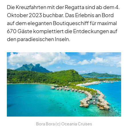
Die Kreuz­fahr­ten mit der Re­gatta sind ab dem 4.
Ok­to­ber 2023 buch­bar. Das Er­leb­nis an Bord
auf dem ele­gan­ten Bou­ti­que­schiff für ma­xi­mal
670 Gäste kom­plet­tiert die Ent­de­ckun­gen auf
den pa­ra­die­si­schen In­seln.
Bora Bora (c) Ocea­nia Crui­ses