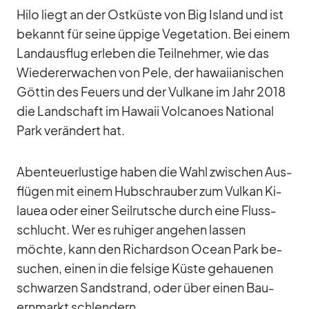
Hilo liegt an der Ost­küste von Big Is­land und ist
be­kannt für seine üp­pige Ve­ge­ta­tion. Bei ei­nem
Land­aus­flug er­le­ben die Teil­neh­mer, wie das
Wie­der­erwa­chen von Pele, der ha­wai­ia­ni­schen
Göt­tin des Feu­ers und der Vul­kane im Jahr 2018
die Land­schaft im Ha­waii Vol­ca­noes Na­tio­nal
Park ver­än­dert hat.
Aben­teu­er­lus­tige ha­ben die Wahl zwi­schen Aus­
flü­gen mit ei­nem Hub­schrau­ber zum Vul­kan Ki­
lauea oder ei­ner Seil­rut­sche durch eine Fluss­
schlucht. Wer es ru­hi­ger an­ge­hen las­sen
möchte, kann den Ri­chard­son Ocean Park be­
su­chen, ei­nen in die fel­sige Küste ge­haue­nen
schwar­zen Sand­strand, oder über ei­nen Bau­
ern­markt schlen­dern.