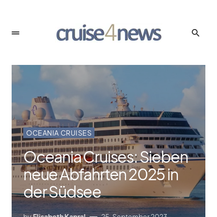
OCEANIA CRUISES
Oceania Cruises: Sieben
neue Abfahrten 2025 in
der Südsee
by
Elisabeth Kapral
25. September 2023