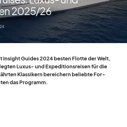
en 2025/​26
024
ut In­sight Gui­des 2024 bes­ten Flotte der Welt,
g­ten Lu­xus- und Ex­pe­di­ti­ons­rei­sen für die
hr­ten Klas­si­kern be­rei­chern be­liebte For­
ou­ten das Pro­gramm.