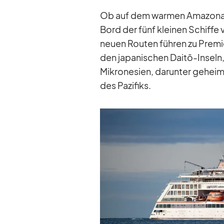
Ob auf dem war­men Ama­zo­nas od
Bord der fünf klei­nen Schiffe 
neuen Rou­ten füh­ren zu Pre­mi
den ja­pa­ni­schen Daitō-In­seln,
Mi­kro­ne­sien, dar­un­ter ge­heim
des Pa­zi­fiks.