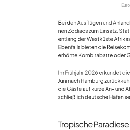
Eu­r
Bei den Aus­flü­gen und An­lan­
nen Zo­diacs zum Ein­satz. Sta­
ent­lang der West­küste Afri­kas
Eben­falls bie­ten die Rei­se­kom­b
er­höhte Kom­bi­ra­batte oder G
Im Früh­jahr 2026 er­kun­det die
Juni nach Ham­burg zu­rück­kehr
die Gäste auf kurze An- und Ab­
schließ­lich deut­sche Hä­fen s
Tropische Paradiese