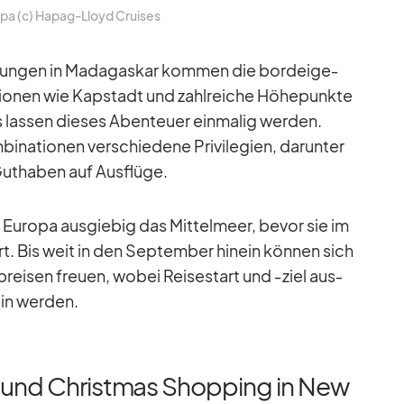
opa (c) Ha­pag-Lloyd Crui­ses
dun­gen in Ma­da­gas­kar kom­men die bord­ei­ge­
tio­nen wie Kap­stadt und zahl­rei­che Hö­he­punkte
 las­sen die­ses Aben­teuer ein­ma­lig wer­den.
i­na­tio­nen ver­schie­dene Pri­vi­le­gien, dar­un­ter
ut­ha­ben auf Aus­flüge.
 Eu­ropa aus­gie­big das Mit­tel­meer, be­vor sie im
t. Bis weit in den Sep­tem­ber hin­ein kön­nen sich
rei­sen freuen, wo­bei Rei­se­start und ‑ziel aus­
ein wer­den.
 und Christmas Shopping in New