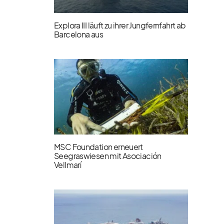
Explora III läuft zu ihrer Jungfernfahrt ab
Barcelona aus
MSC Foundation erneuert
Seegraswiesen mit Asociación
Vellmarí