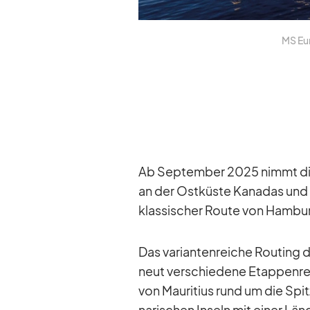
MS Eu­
Ab Sep­tem­ber 2025 nimmt die 
an der Ost­küste Ka­na­das und 
klas­si­scher Route von Ham­b
Das va­ri­an­ten­rei­che Rou­ting
neut ver­schie­dene Etap­pen­re
von Mau­ri­tius rund um die Spit
na­ri­schen In­seln mit ei­ner Lä