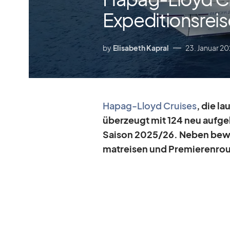
Expeditionsreis
by
Elisabeth Kapral
23. Januar 2
Ha­pag-Lloyd Crui­ses
, die la
über­zeugt mit 124 neu auf­ge­le
Sai­son 2025/​26. Ne­ben be­wä
ma­trei­sen und Pre­mie­ren­r