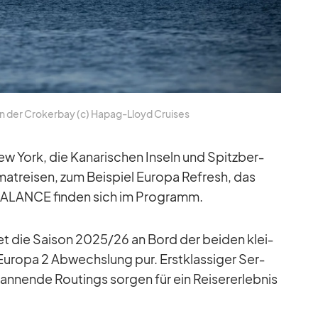
 in der Cro­ker­bay (c) Ha­pag-Lloyd Crui­ses
ew York, die Ka­na­ri­schen In­seln und Spitz­ber­
ma­trei­sen, zum Bei­spiel Eu­ropa Re­fresh, das
BALANCE fin­den sich im Pro­gramm.
tet die Sai­son 2025/​26 an Bord der bei­den klei­
u­ropa 2 Ab­wechs­lung pur. Erst­klas­si­ger Ser­
span­nende Rou­tings sor­gen für ein Rei­ser­er­leb­nis