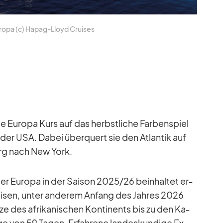
ropa (c) Ha­pag-Lloyd Crui­ses
Eu­ropa Kurs auf das herbst­li­che Far­ben­spiel
der USA. Da­bei über­quert sie den At­lan­tik auf
urg nach New York.
 der Eu­ropa in der Sai­son 2025/​26 be­inhal­tet er­
i­sen, un­ter an­de­rem An­fang des Jah­res 2026
ze des afri­ka­ni­schen Kon­ti­nents bis zu den Ka­
nge von 59 Ta­gen. Er­fah­rene lan­des­kun­dige Ex­