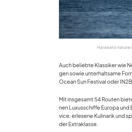
Han­sea­tic na­ture
Auch be­liebte Klas­si­ker wie N
gen so­wie un­ter­halt­same For­
Ocean Sun Fes­ti­val oder IN2
Mit ins­ge­samt 54 Rou­ten bie­
nen Lu­xus­schiffe Eu­ropa und E
vice, er­le­sene Ku­li­na­rik und 
der Ex­tra­klasse.