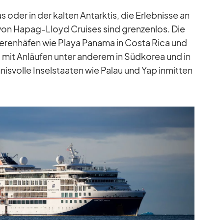
er in der kal­ten Ant­ark­tis, die Er­leb­nisse an
von Ha­pag-Lloyd Crui­ses sind gren­zen­los. Die
e­ren­hä­fen wie Playa Pa­nama in Costa Rica und
 mit An­läu­fen un­ter an­de­rem in Süd­ko­rea und in
­nis­volle In­sel­staa­ten wie Pa­lau und Yap in­mit­ten