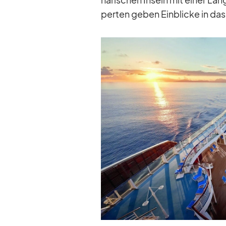
per­ten ge­ben Ein­bli­cke in da