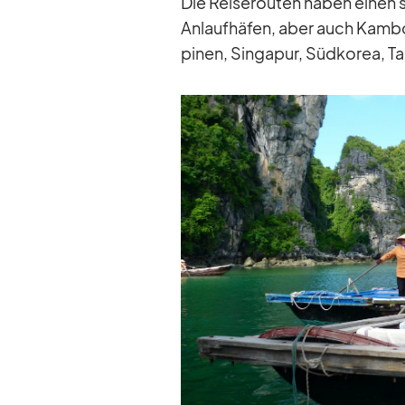
Die Rei­se­rou­ten ha­ben ei­nen 
An­lauf­hä­fen, aber auch Kam­bo­
pi­nen, Sin­ga­pur, Süd­ko­rea, T