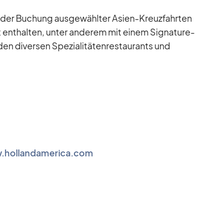
i der Bu­chung aus­ge­wähl­ter Asien-Kreuz­fahr­ten
 ent­hal­ten, un­ter an­de­rem mit ei­nem Si­gna­ture-
en di­ver­sen Spe­zia­li­tä­ten­re­stau­rants und
.hollandamerica.com