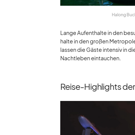
Ha­long Buch
Lange Auf­ent­halte in den be­s
halte in den gro­ßen Me­tro­po­
las­sen die Gäste in­ten­siv in di
Nacht­le­ben ein­tau­chen.
Reise-Highlights de