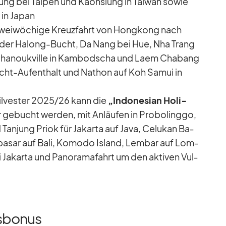
­lung bei Tai­peh und Kaoh­si­ung in Tai­wan so­wie
in Ja­pan
wei­wö­chige Kreuz­fahrt von Hong­kong nach
 in der Ha­long-Bucht, Da Nang bei Hue, Nha Trang
iha­nouk­ville in Kam­bo­dscha und Laem Cha­bang
cht-Auf­ent­halt und Na­thon auf Koh Sa­mui in
l­ves­ter 2025/​26 kann die
„In­do­ne­sian Ho­li­
 ge­bucht wer­den, mit An­läu­fen in Pro­bol­inggo,
Tan­jung Priok für Ja­karta auf Java, Ce­lu­kan Ba­
asar auf Bali, Ko­modo Is­land, Lem­bar auf Lom­
 Ja­karta und Pan­ora­ma­fahrt um den ak­ti­ven Vul­
gsbonus