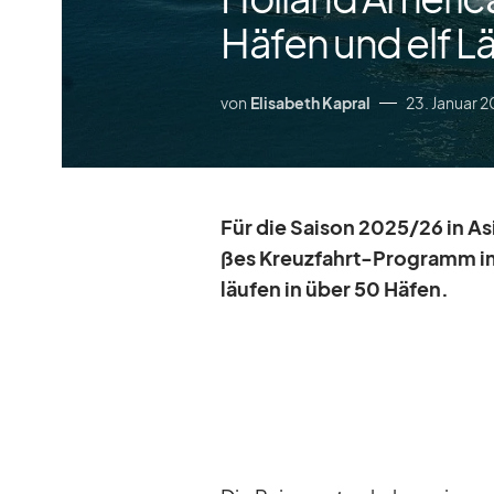
Häfen und elf L
von
Elisabeth Kapral
23. Januar 
Für die Sai­son 2025/​26 in A
ßes Kreuz­fahrt-Pro­gramm im 
läu­fen in über 50 Hä­fen.