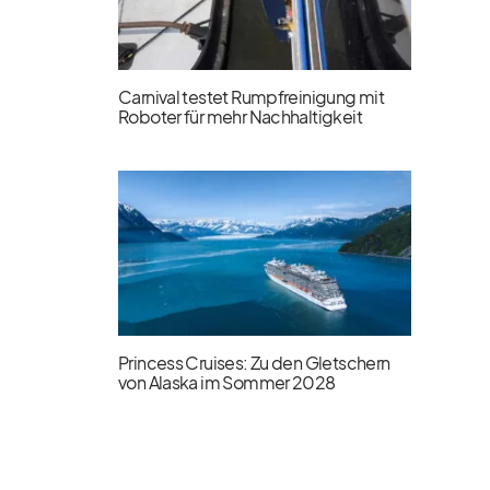
Carnival testet Rumpfreinigung mit
Roboter für mehr Nachhaltigkeit
Princess Cruises: Zu den Gletschern
von Alaska im Sommer 2028