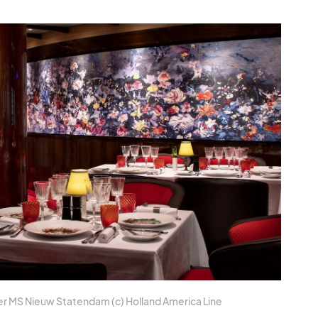
er MS Nieuw Sta­ten­dam (c) Hol­land Ame­rica Line