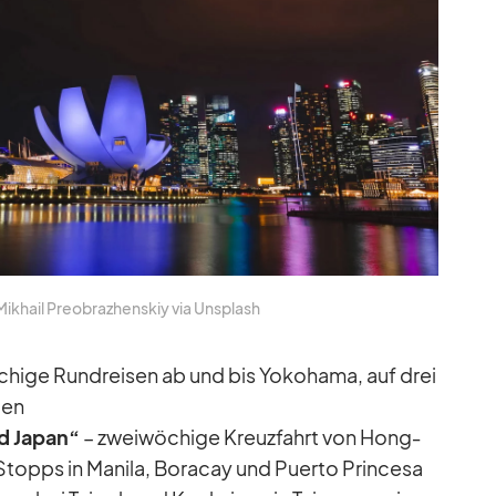
Mikhail Preo­braz­hens­kiy via Un­s­plash
chige Rund­rei­sen ab und bis Yo­ko­hama, auf drei
ten
nd Ja­pan“
– zwei­wö­chige Kreuz­fahrt von Hong­
topps in Ma­nila, Bora­cay und Pu­erto Prin­cesa