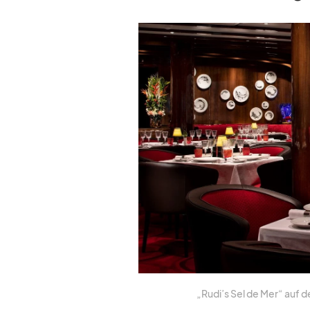
„Rudi’s Sel de Mer“ auf d