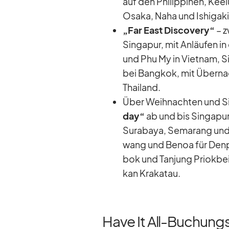
auf den Phil­ip­pi­nen, Kee
Osaka, Naha und Ishi­gaki 
„Far East Dis­co­very“
– z
Sin­ga­pur, mit An­läu­fen
und Phu My in Viet­nam, S
bei Bang­kok, mit Über­na
Thai­land.
Über Weih­nach­ten und Si
day“
ab und bis Sin­ga­pur
Su­ra­baya, Se­ma­rang und 
wang und Benoa für Den­p
bok und Tan­jung Prio­k­bei
kan Kra­ka­tau.
Have It All-Buchun