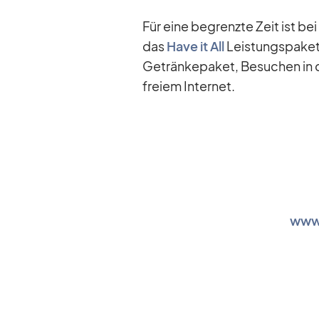
Für eine be­grenzte Zeit ist be
das
Have it All
Leis­tungs­pa­ket
Ge­trän­ke­pa­ket, Be­su­chen in d
freiem In­ter­net.
www