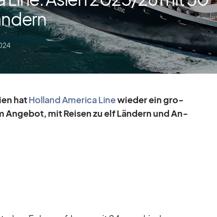
ändern
2024
sien hat
Hol­land Ame­rica Line
wie­der ein gro­
An­ge­bot, mit Rei­sen zu elf Län­dern und An­