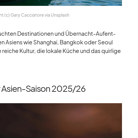
t (c) Gary Cac­cia­tore via Un­s­plash
uch­ten De­sti­na­tio­nen und Über­nacht-Auf­ent­
len Asi­ens wie Shang­hai, Bang­kok oder Seoul
e rei­che Kul­tur, die lo­kale Kü­che und das quir­lige
r Asien-Saison 2025/​26