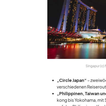
Sin­ga­pur (c) 
„Cir­cle Ja­pan“
– zwei­wö­
ver­schie­de­nen Rei­se­rou­
„Phil­ip­pi­nen, Tai­wan u
kong bis Yo­ko­hama, mit S