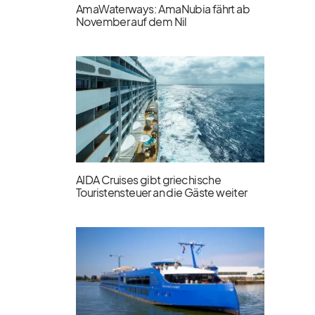
AmaWaterways: AmaNubia fährt ab
November auf dem Nil
AIDA Cruises gibt griechische
Touristensteuer an die Gäste weiter