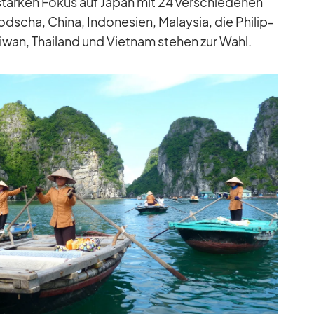
star­ken Fo­kus auf Ja­pan mit 24 ver­schie­de­nen
dscha, China, In­do­ne­sien, Ma­lay­sia, die Phil­ip­
ai­wan, Thai­land und Viet­nam ste­hen zur Wahl.