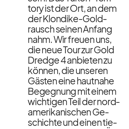
tory ist der Ort, an dem
der Klon­dike-Gold­
rausch sei­nen An­fang
nahm. Wir freuen uns,
die neue Tour zur Gold
Dredge 4 an­bie­ten zu
kön­nen, die un­se­ren
Gäs­ten eine haut­nahe
Be­geg­nung mit ei­nem
wich­ti­gen Teil der nord­
ame­ri­ka­ni­schen Ge­
schichte und ei­nen tie­