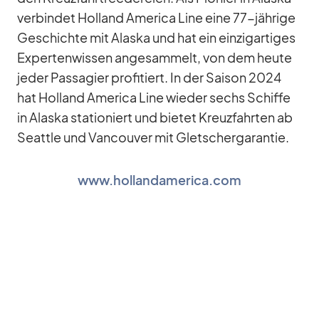
ver­bin­det Hol­land Ame­rica Line eine 77-jäh­rige
Ge­schichte mit Alaska und hat ein ein­zig­ar­ti­ges
Ex­per­ten­wis­sen an­ge­sam­melt, von dem heute
je­der Pas­sa­gier pro­fi­tiert. In der Sai­son 2024
hat Hol­land Ame­rica Line wie­der sechs Schiffe
in Alaska sta­tio­niert und bie­tet Kreuz­fahr­ten ab
Se­at­tle und Van­cou­ver mit Glet­scher­ga­ran­tie.
www.hollandamerica.com