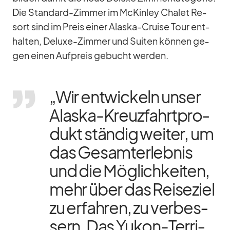
Die Stan­dard-Zim­mer im McKin­ley Cha­let Re­
sort sind im Preis ei­ner Alaska-Cruise Tour ent­
hal­ten, De­luxe-Zim­mer und Sui­ten kön­nen ge­
gen ei­nen Auf­preis ge­bucht wer­den.
„Wir ent­wi­ckeln un­ser
Alaska-Kreuz­fahrt­pro­
dukt stän­dig wei­ter, um
das Ge­samt­erleb­nis
und die Mög­lich­kei­ten,
mehr über das Rei­se­ziel
zu er­fah­ren, zu ver­bes­
sern. Das Yu­kon-Ter­ri­