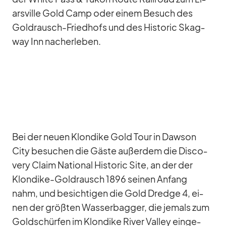
ars­ville Gold Camp oder ei­nem Be­such des
Gold­rausch-Fried­hofs und des His­to­ric Skag­
way Inn nach­er­le­ben.
Bei der neuen Klon­dike Gold Tour in Daw­son
City be­su­chen die Gäste au­ßer­dem die Dis­co­
very Claim Na­tio­nal His­to­ric Site, an der der
Klon­dike-Gold­rausch 1896 sei­nen An­fang
nahm, und be­sich­ti­gen die Gold Dredge 4, ei­
nen der größ­ten Was­ser­bag­ger, die je­mals zum
Gold­schür­fen im Klon­dike Ri­ver Val­ley ein­ge­