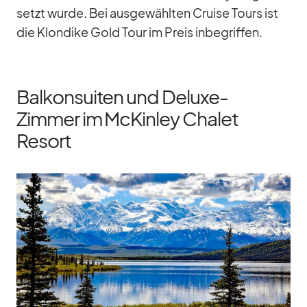
setzt wurde. Bei aus­ge­wähl­ten Cruise Tours ist
die Klon­dike Gold Tour im Preis in­be­grif­fen.
Balkonsuiten und Deluxe-
Zimmer im McKinley Chalet
Resort