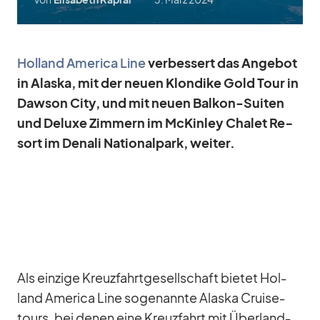
Hol­land Ame­rica Line
ver­bes­sert das An­ge­bot
in Alaska, mit der neuen Klon­dike Gold Tour in
Daw­son City, und mit neuen Bal­kon-Sui­ten
und De­luxe Zim­mern im McKin­ley Cha­let Re­
sort im De­nali Na­tio­nal­park, wei­ter.
Als ein­zige Kreuz­fahrt­ge­sell­schaft bie­tet Hol­
land Ame­rica Line so­ge­nannte Alaska Crui­se­
tours, bei de­nen eine Kreuz­fahrt mit Über­land­