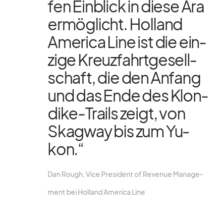
fen Ein­blick in diese Ära
er­mög­licht. Hol­land
Ame­rica Line ist die ein­
zige Kreuz­fahrt­ge­sell­
schaft, die den An­fang
und das Ende des Klon­
dike-Trails zeigt, von
Skag­way bis zum Yu­
kon.“
Dan Rough, Vice Pre­si­dent of Re­ve­nue Ma­nage­
ment bei Hol­land Ame­rica Line