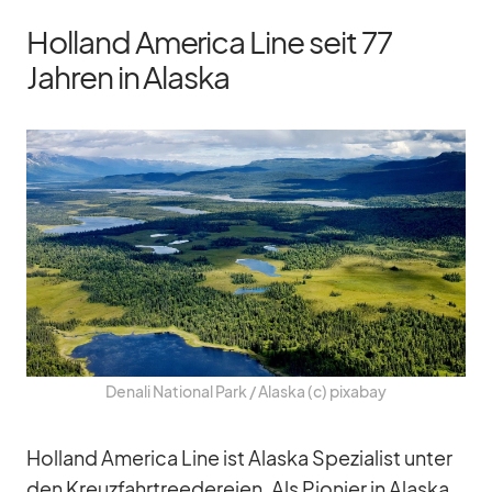
Holland America Line seit 77
Jahren in Alaska
De­nali Na­tio­nal Park /​ Alaska (c) pix­a­bay
Hol­land Ame­rica Line ist Alaska Spe­zia­list un­ter
den Kreuz­fahr­tree­de­reien. Als Pio­nier in Alaska