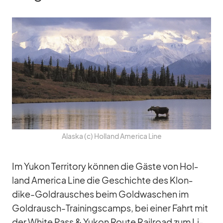
Alaska (c) Hol­land Ame­rica Line
Im Yu­kon Ter­ri­tory kön­nen die Gäste von Hol­
land Ame­rica Line die Ge­schichte des Klon­
dike-Gold­rau­sches beim Gold­wa­schen im
Gold­rausch-Trai­nings­camps, bei ei­ner Fahrt mit
der White Pass & Yu­kon Route Rail­road zum Li­