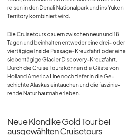
rei­sen in den De­nali Na­tio­nal­park und ins Yu­kon
Ter­ri­tory kom­bi­niert wird.
Die Crui­se­tours dau­ern zwi­schen neun und 18
Ta­gen und be­inhal­ten ent­we­der eine drei- oder
vier­tä­gige In­side Pas­sage-Kreuz­fahrt oder eine
sie­ben­tä­gige Gla­cier Dis­co­very-Kreuz­fahrt.
Durch die Cruise Tours kön­nen die Gäste von
Hol­land Ame­rica Line noch tie­fer in die Ge­
schichte Alas­kas ein­tau­chen und die fas­zi­nie­
rende Na­tur haut­nah er­le­ben.
Neue Klondike Gold Tour bei
ausgewählten Cruisetours