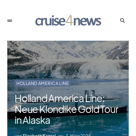
HOLLAND AMERICA LINE
Holland America Line:
Neue Klondike Gold Tour
in Alaska
von
Elisabeth Kapral
3. März 2024