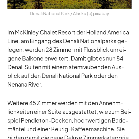
De­nali Na­tio­nal Park /​ Alaska (c) pix­a­bay
Im McKin­ley Cha­let Re­sort der Hol­land Ame­rica
Line, am Ein­gang des De­nali Na­tio­nal­parks ge­
le­gen, wer­den 28 Zim­mer mit Fluss­blick um ei­
gene Bal­kone er­wei­tert. Da­mit gibt es nun 84
De­nali Sui­ten mit ei­nem atem­rau­ben­den Aus­
blick auf den De­nali Na­tio­nal Park oder den
Nen­ana Ri­ver.
Wei­tere 45 Zim­mer wer­den mit den An­nehm­
lich­kei­ten ei­ner Suite aus­ge­stat­tet, wie zum Bei­
spiel Pend­le­ton-De­cken, hoch­wer­ti­gen Ba­de­
män­tel und ei­ner Keu­rig-Kaf­fee­ma­schine. Sie
bil­den da­mit die neue De­luxe Zim­mer­ka­te­go­rie.