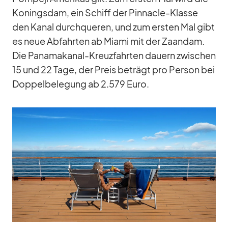
Ko­nings­dam, ein Schiff der Pin­na­cle-Klasse
den Ka­nal durch­que­ren, und zum ers­ten Mal gibt
es neue Ab­fahr­ten ab Mi­ami mit der Za­an­dam.
Die Pa­na­ma­ka­nal-Kreuz­fahr­ten dau­ern zwi­schen
15 und 22 Tage, der Preis be­trägt pro Per­son bei
Dop­pel­be­le­gung ab 2.579 Euro.