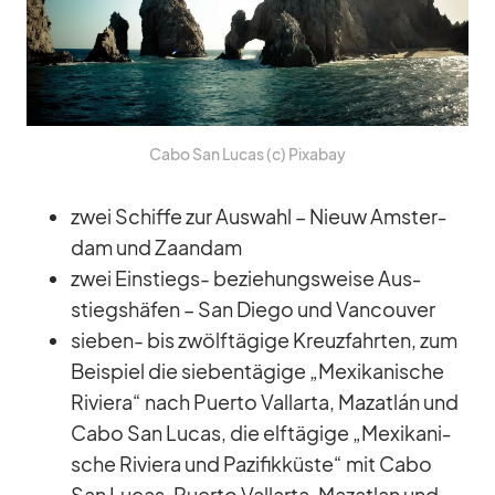
Cabo San Lu­cas (c) Pix­a­bay
zwei Schiffe zur Aus­wahl – Nieuw Ams­ter­
dam und Za­an­dam
zwei Ein­stiegs- be­zie­hungs­weise Aus­
stiegs­hä­fen – San Diego und Van­cou­ver
sie­ben- bis zwölf­tä­gige Kreuz­fahr­ten, zum
Bei­spiel die sie­ben­tä­gige „Me­xi­ka­ni­sche
Ri­viera“ nach Pu­erto Vall­arta, Ma­zat­lán und
Cabo San Lu­cas, die elf­tä­gige „Me­xi­ka­ni­
sche Ri­viera und Pa­zi­fik­küste“ mit Cabo