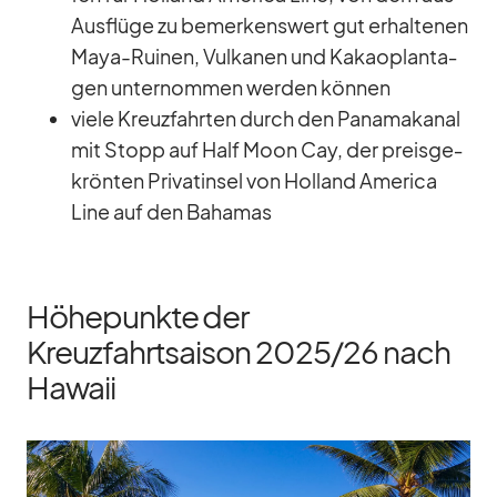
Aus­flüge zu be­mer­kens­wert gut er­hal­te­nen
Maya-Rui­nen, Vul­ka­nen und Ka­kao­plan­ta­
gen un­ter­nom­men wer­den kön­nen
viele Kreuz­fahr­ten durch den Pa­na­ma­ka­nal
mit Stopp auf Half Moon Cay, der preis­ge­
krön­ten Pri­vat­in­sel von Hol­land Ame­rica
Line auf den Ba­ha­mas
Höhepunkte der
Kreuzfahrtsaison 2025/​26 nach
Hawaii