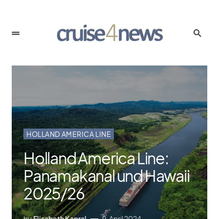
HOLLAND AMERICA LINE
Holland America Line:
Panamakanal und Hawaii
2025/​26
by
Elisabeth Kapral
9. April 2024