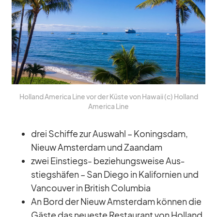
Hol­land Ame­rica Line vor der Küste von Ha­waii (c) Hol­land
Ame­rica Line
drei Schiffe zur Aus­wahl – Ko­nings­dam,
Nieuw Ams­ter­dam und Za­an­dam
zwei Ein­stiegs- be­zie­hungs­weise Aus­
stiegs­hä­fen – San Diego in Ka­li­for­nien und
Van­cou­ver in Bri­tish Co­lum­bia
An Bord der Nieuw Ams­ter­dam kön­nen die
Gäste das neu­este Re­stau­rant von Hol­land