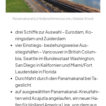
Pa­na­ma­ka­nal (c) Hol­land Ame­rica Line /​ Adobe Stock
drei Schiffe zur Aus­wahl – Eu­ro­dam, Ko­
nings­dam und Zu­ider­dam
vier Ein­stiegs- be­zie­hungs­weise Aus­
stiegs­hä­fen – Van­cou­ver in Bri­tish Co­lum­
bia, Se­at­tle im Bun­des­staat Wa­shing­ton,
San Diego in Ka­li­for­nien und Miami/​Fort
Lau­derd­ale in Flo­rida
Durch­fahrt durch den Pa­na­ma­ka­nal bei Ta­
ges­licht
auf aus­ge­wähl­ten Pa­na­ma­ka­nal-Kreuz­fahr­
ten wird Aca­jutla an­ge­lau­fen, ein neuer Ha­
fen für Hol­land Ame­rica Line, von dem aus