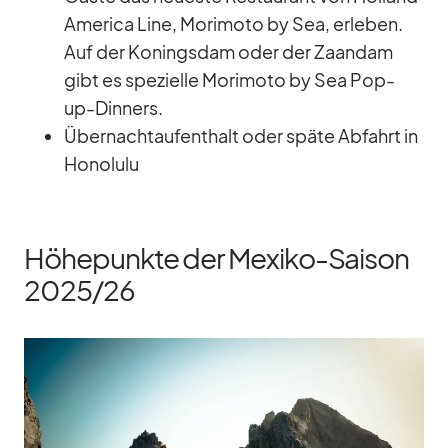
Ame­rica Line, Mo­ri­moto by Sea, er­le­ben.
Auf der Ko­nings­dam oder der Za­an­dam
gibt es spe­zi­elle Mo­ri­moto by Sea Pop-
up-Din­ners.
Über­nacht­auf­ent­halt oder späte Ab­fahrt in
Ho­no­lulu
Höhepunkte der Mexiko-Saison
2025/​26