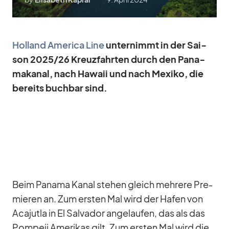
Hol­land Ame­rica Line
un­ter­nimmt in der Sai­
son 2025/​26 Kreuz­fahr­ten durch den Pa­na­
ma­ka­nal, nach Ha­waii und nach Me­xiko, die
be­reits buch­bar sind.
Beim Pa­nama Ka­nal ste­hen gleich meh­rere Pre­
mie­ren an. Zum ers­ten Mal wird der Ha­fen von
Aca­jutla in El Sal­va­dor an­ge­lau­fen, das als das
Pom­peji Ame­ri­kas gilt. Zum ers­ten Mal wird die