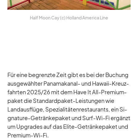
Half Moon Cay (c) Hol­land Ame­rica Line
Für eine be­grenzte Zeit gibt es bei der Bu­chung
aus­ge­wähl­ter Pa­na­ma­ka­nal- und Ha­waii-Kreuz­
fahr­ten 2025/​26 mit dem Have It All-Pre­mi­um­
pa­ket die Stan­dard­pa­ket-Leis­tun­gen wie
Land­aus­flüge, Spe­zia­li­tä­ten­re­stau­rants, ein Si­
gna­ture-Ge­trän­ke­pa­ket und Surf-Wi-Fi er­gänzt
um Up­grades auf das Elite-Ge­trän­ke­pa­ket und
Pre­mium-Wi-Fi.