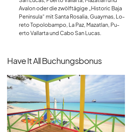
San Lu­cas, Pu­erto Vall­arta, Ma­zat­lan und
Ava­lon oder die zwölf­tä­gige „His­to­ric Baja
Pen­in­sula“ mit Santa Ro­sa­lia, Gu­ay­mas, Lo­
reto To­po­lo­bampo, La Paz, Ma­zat­lan, Pu­
erto Vall­arta und Cabo San Lu­cas.
Have It All Buchungsbonus