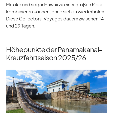
Me­xiko und so­gar Ha­waii zu ei­ner gro­ßen Reise
kom­bi­nie­ren kön­nen, ohne sich zu wie­der­ho­len.
Diese Coll­ec­tors‘ Voy­a­ges dau­ern zwi­schen 14
und 29 Ta­gen.
Höhepunkte der Panamakanal-
Kreuzfahrtsaison 2025/​26