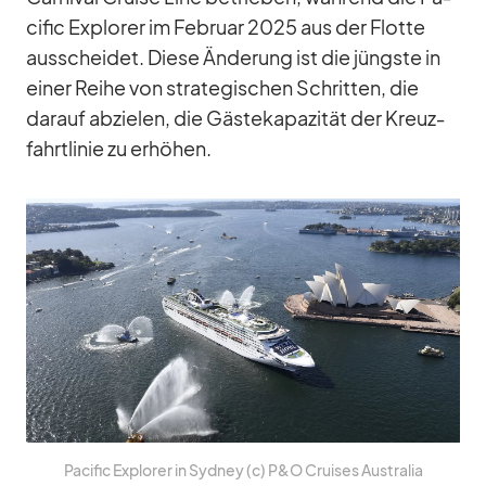
ci­fic Ex­plo­rer im Fe­bruar 2025 aus der Flotte
aus­schei­det. Diese Än­de­rung ist die jüngste in
ei­ner Reihe von stra­te­gi­schen Schrit­ten, die
dar­auf ab­zie­len, die Gäs­te­ka­pa­zi­tät der Kreuz­
fahrt­li­nie zu er­hö­hen.
Pa­ci­fic Ex­plo­rer in Syd­ney (c) P&O Crui­ses Aus­tra­lia