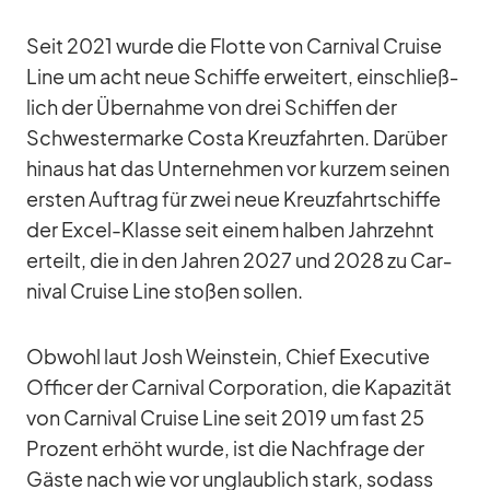
Seit 2021 wurde die Flotte von Car­ni­val Cruise
Line um acht neue Schiffe er­wei­tert, ein­schließ­
lich der Über­nahme von drei Schif­fen der
Schwes­ter­marke Costa Kreuz­fahr­ten. Dar­über
hin­aus hat das Un­ter­neh­men vor kur­zem sei­nen
ers­ten Auf­trag für zwei neue Kreuz­fahrt­schiffe
der Ex­cel-Klasse seit ei­nem hal­ben Jahr­zehnt
er­teilt, die in den Jah­ren 2027 und 2028 zu Car­
ni­val Cruise Line sto­ßen sol­len.
Ob­wohl laut Josh Wein­stein, Chief Exe­cu­tive
Of­fi­cer der Car­ni­val Cor­po­ra­tion, die Ka­pa­zi­tät
von Car­ni­val Cruise Line seit 2019 um fast 25
Pro­zent er­höht wurde, ist die Nach­frage der
Gäste nach wie vor un­glaub­lich stark, so­dass