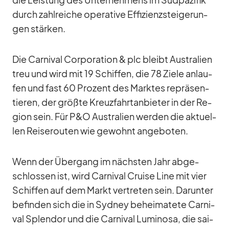
durch zahl­rei­che ope­ra­tive Ef­fi­zi­enz­stei­ge­run­
gen stär­ken.
Die Car­ni­val Cor­po­ra­tion & plc bleibt Aus­tra­lien
treu und wird mit 19 Schif­fen, die 78 Ziele an­lau­
fen und fast 60 Pro­zent des Mark­tes re­prä­sen­
tie­ren, der größte Kreuz­fahrt­an­bie­ter in der Re­
gion sein. Für P&O Aus­tra­lien wer­den die ak­tu­el­
len Rei­se­rou­ten wie ge­wohnt an­ge­bo­ten.
Wenn der Über­gang im nächs­ten Jahr ab­ge­
schlos­sen ist, wird Car­ni­val Cruise Line mit vier
Schif­fen auf dem Markt ver­tre­ten sein. Dar­un­ter
be­fin­den sich die in Syd­ney be­hei­ma­tete Car­ni­
val Sple­ndor und die Car­ni­val Lu­mi­nosa, die sai­