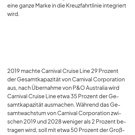
eine ganze Marke in die Kreuz­fahrt­li­nie in­te­griert
wird.
2019 machte Car­ni­val Cruise Line 29 Pro­zent
der Ge­samt­ka­pa­zi­tät von Car­ni­val Cor­po­ra­tion
aus, nach Über­nahme von P&O Aus­tra­lia wird
Car­ni­val Cruise Line etwa 35 Pro­zent der Ge­
samt­ka­pa­zi­tät aus­ma­chen. Wäh­rend das Ge­
samt­wachs­tum von Car­ni­val Cor­po­ra­tion zwi­
schen 2019 und 2028 we­ni­ger als 2 Pro­zent be­
tra­gen wird, soll mit etwa 50 Pro­zent der Groß­