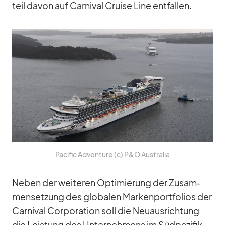
teil da­von auf Car­ni­val Cruise Line ent­fal­len.
Pa­ci­fic Ad­ven­ture (c) P&O Aus­tra­lia
Ne­ben der wei­te­ren Op­ti­mie­rung der Zu­sam­
men­set­zung des glo­ba­len Mar­ken­port­fo­lios der
Car­ni­val Cor­po­ra­tion soll die Neu­aus­rich­tung
die Leis­tung des Un­ter­neh­mens im Süd­pa­zi­fik