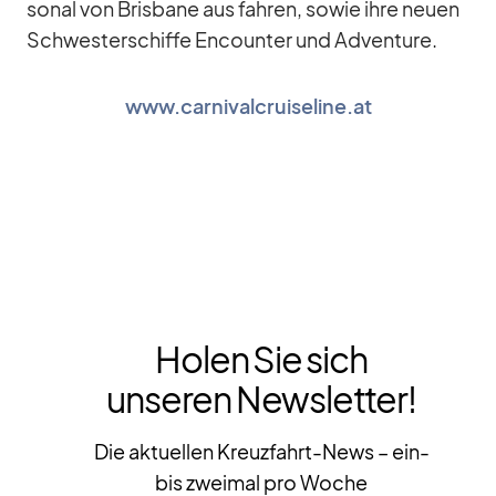
so­nal von Bris­bane aus fah­ren, so­wie ihre neuen
Schwes­ter­schiffe En­coun­ter und Ad­ven­ture.
www.carnivalcruiseline.at
Holen Sie sich
unseren Newsletter!
Die aktuellen Kreuzfahrt-News – ein-
bis zweimal pro Woche