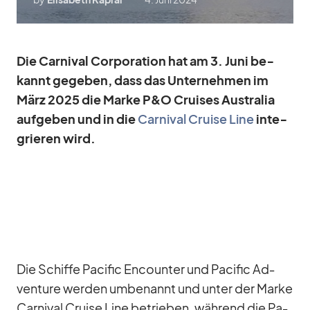
Die Car­ni­val Cor­po­ra­tion hat am 3. Juni be­
kannt ge­ge­ben, dass das Un­ter­neh­men im
März 2025 die Marke P&O Crui­ses Aus­tra­lia
auf­ge­ben und in die
Car­ni­val Cruise Line
in­te­
grie­ren wird.
Die Schiffe Pa­ci­fic En­coun­ter und Pa­ci­fic Ad­
ven­ture wer­den um­be­nannt und un­ter der Marke
Car­ni­val Cruise Line be­trie­ben, wäh­rend die Pa­