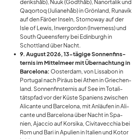
de­riks­håb), Nuuk (God­thåb), Nan­or­ta­lik und
Qa­qor­toq (Ju­lia­nehåb) in Grön­land, Ru­na­vík
auf den Fä­röer In­seln, Stor­no­way auf der
Isle of Le­wis, In­ver­g­or­don (In­ver­ness) und
South Queens­ferry bei Edin­burgh in
Schott­land über Nacht.
9. Au­gust 2026, 13-tä­gige Son­nen­fins­
ter­nis im Mit­tel­meer mit Über­nach­tung in
Bar­ce­lona:
Oos­ter­dam, von Lis­sa­bon in
Por­tu­gal nach Pi­räus bei Athen in Grie­chen­
land. Son­nen­fins­ter­nis auf See im To­ta­li­
täts­pfad vor der Küste Spa­ni­ens zwi­schen
Ali­cante und Bar­ce­lona, mit An­läu­fen in Ali­
cante und Bar­ce­lona über Nacht in Spa­
nien, Ajac­cio auf Kor­sika, Ci­vi­ta­vec­chia bei
Rom und Bari in Apu­lien in Ita­lien und Ko­tor