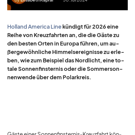
Hol­land Ame­rica Line
kün­digt für 2026 eine
Reihe von Kreuz­fahr­ten an, die die Gäste zu
den bes­ten Or­ten in Eu­ropa füh­ren, um au­
ßer­ge­wöhn­li­che Him­mels­er­eig­nisse zu er­le­
ben, wie zum Bei­spiel das Nord­licht, eine to­
tale Son­nen­fins­ter­nis oder die Som­mer­son­
nen­wende über dem Po­lar­kreis.
Gäste ei­ner Son­nen­fins­ter­nis-Kreuz­fahrt kön­