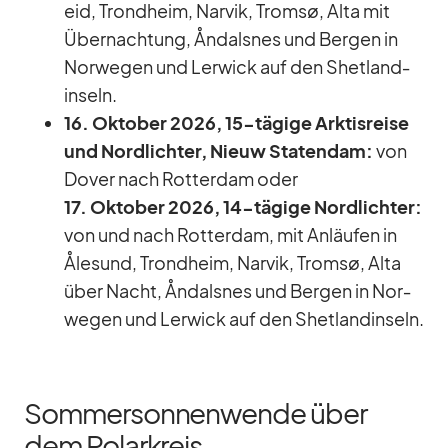
eid, Trond­heim, Nar­vik, Tromsø, Alta mit
Über­nach­tung, Ån­dals­nes und Ber­gen in
Nor­we­gen und Ler­wick auf den Shet­land­
in­seln.
16. Ok­to­ber 2026, 15-tä­gige Ark­tis­reise
und Nord­lich­ter, Nieuw Sta­ten­dam:
von
Do­ver nach Rot­ter­dam oder
17. Ok­to­ber 2026, 14-tä­gige Nord­lich­ter:
von und nach Rot­ter­dam, mit An­läu­fen in
Åle­sund, Trond­heim, Nar­vik, Tromsø, Alta
über Nacht, Ån­dals­nes und Ber­gen in Nor­
we­gen und Ler­wick auf den Shet­land­in­seln.
Sommersonnenwende über
dem Polarkreis