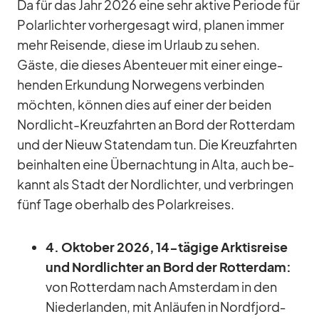
Da für das Jahr 2026 eine sehr ak­tive Pe­ri­ode für
Po­lar­lich­ter vor­her­ge­sagt wird, pla­nen im­mer
mehr Rei­sende, diese im Ur­laub zu se­hen.
Gäste, die die­ses Aben­teuer mit ei­ner ein­ge­
hen­den Er­kun­dung Nor­we­gens ver­bin­den
möch­ten, kön­nen dies auf ei­ner der bei­den
Nord­licht-Kreuz­fahr­ten an Bord der Rot­ter­dam
und der Nieuw Sta­ten­dam tun. Die Kreuz­fahr­ten
be­inhal­ten eine Über­nach­tung in Alta, auch be­
kannt als Stadt der Nord­lich­ter, und ver­brin­gen
fünf Tage ober­halb des Po­lar­krei­ses.
4. Ok­to­ber 2026, 14-tä­gige Ark­tis­reise
und Nord­lich­ter an Bord der Rot­ter­dam:
von Rot­ter­dam nach Ams­ter­dam in den
Nie­der­lan­den, mit An­läu­fen in Nord­fjord­