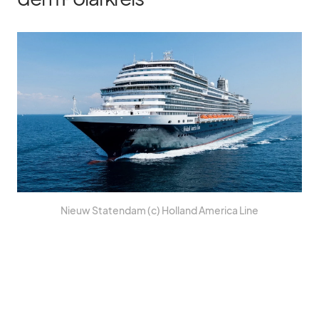
Nieuw Sta­ten­dam (c) Hol­land Ame­rica Line