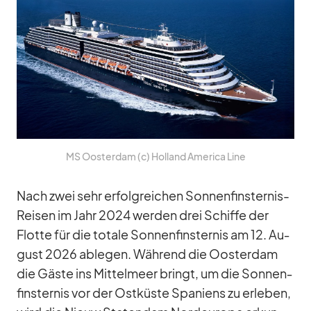
MS Oos­ter­dam (c) Hol­land Ame­rica Line
Nach zwei sehr er­folg­rei­chen Son­nen­fins­ter­nis-
Rei­sen im Jahr 2024 wer­den drei Schiffe der
Flotte für die to­tale Son­nen­fins­ter­nis am 12. Au­
gust 2026 ab­le­gen. Wäh­rend die Oos­ter­dam
die Gäste ins Mit­tel­meer bringt, um die Son­nen­
fins­ter­nis vor der Ost­küste Spa­ni­ens zu er­le­ben,