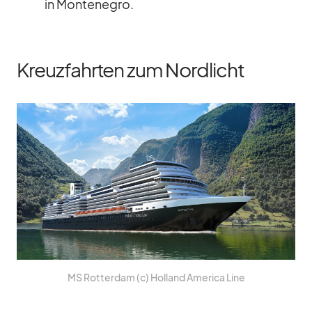
in Mon­te­ne­gro.
Kreuzfahrten zum Nordlicht
MS Rot­ter­dam (c) Hol­land Ame­rica Line