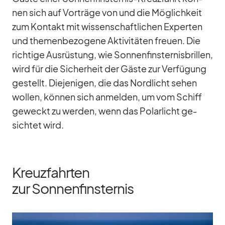
nen sich auf Vor­träge von und die Mög­lich­keit
zum Kon­takt mit wis­sen­schaft­li­chen Ex­per­ten
und the­men­be­zo­gene Ak­ti­vi­tä­ten freuen. Die
rich­tige Aus­rüs­tung, wie Son­nen­fins­ter­nis­bril­len,
wird für die Si­cher­heit der Gäste zur Ver­fü­gung
ge­stellt. Die­je­ni­gen, die das Nord­licht se­hen
wol­len, kön­nen sich an­mel­den, um vom Schiff
ge­weckt zu wer­den, wenn das Po­lar­licht ge­
sich­tet wird.
Kreuzfahrten
zur Sonnenfinsternis