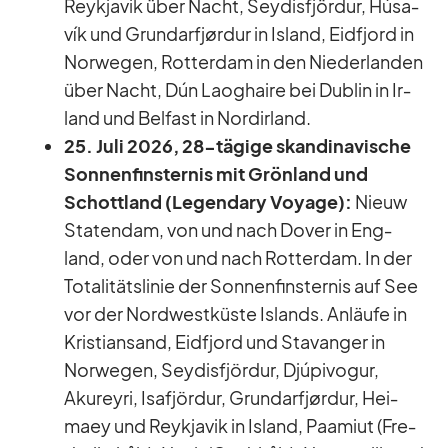
Reykja­vik über Nacht, Sey­dis­fjör­dur, Hú­sa­
vík und Grund­arf­jør­dur in Is­land, Eid­fjord in
Nor­we­gen, Rot­ter­dam in den Nie­der­lan­den
über Nacht, Dún Laog­haire bei Dub­lin in Ir­
land und Bel­fast in Nord­ir­land.
25. Juli 2026, 28-tä­gige skan­di­na­vi­sche
Son­nen­fins­ter­nis mit Grön­land und
Schott­land (Le­gen­dary Voyage):
Nieuw
Sta­ten­dam, von und nach Do­ver in Eng­
land, oder von und nach Rot­ter­dam. In der
To­ta­li­täts­li­nie der Son­nen­fins­ter­nis auf See
vor der Nord­west­küste Is­lands. An­läufe in
Kris­ti­an­sand, Eid­fjord und Sta­van­ger in
Nor­we­gen, Sey­dis­fjör­dur, Djúpi­vogur,
Akureyri, Isaf­jör­dur, Grund­arf­jør­dur, Hei­
maey und Reykja­vik in Is­land, Paa­miut (Fre­