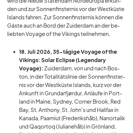
wird die Nieuw Sta­ten­dam Nord­eu­ropa er­kun­
den und zur Son­nen­fins­ter­nis vor der West­küste
Is­lands fah­ren. Zur Son­nen­fins­ter­nis kön­nen die
Gäste auch an Bord der Zu­ider­dam an der be­
lieb­ten Voyage of the Vi­kings teil­neh­men.
18. Juli 2026, 35-tä­gige Voyage of the
Vi­kings: So­lar Eclipse (Le­gen­dary
Voyage):
Zu­ider­dam, von und nach Bos­
ton, in der To­ta­li­täts­li­nie der Son­nen­fins­ter­
nis vor der West­küste Is­lands, kurz vor der
An­kunft in Grund­arf­jør­dur. An­läufe in Port­
land in Maine, Syd­ney, Cor­ner Brook, Red
Bay, St. An­thony, St. John’s und Ha­li­fax in
Ka­nada, Paa­miut (Fre­de­riks­håb), Nan­or­ta­lik
und Qa­qor­toq (Ju­lia­nehåb) in Grön­land,