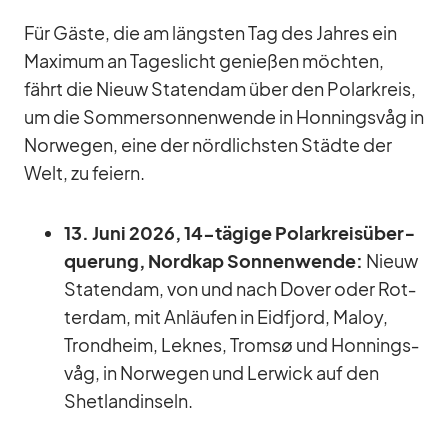
Für Gäste, die am längs­ten Tag des Jah­res ein
Ma­xi­mum an Ta­ges­licht ge­nie­ßen möch­ten,
fährt die Nieuw Sta­ten­dam über den Po­lar­kreis,
um die Som­mer­son­nen­wende in Hon­nings­våg in
Nor­we­gen, eine der nörd­lichs­ten Städte der
Welt, zu fei­ern.
13. Juni 2026, 14-tä­gige Po­lar­kreis­über­
que­rung, Nord­kap Son­nen­wende:
Nieuw
Sta­ten­dam, von und nach Do­ver oder Rot­
ter­dam, mit An­läu­fen in Eid­fjord, Ma­loy,
Trond­heim, Leknes, Tromsø und Hon­nings­
våg, in Nor­we­gen und Ler­wick auf den
Shet­land­in­seln.